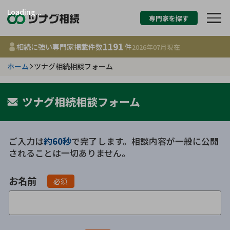
Loading...
専門家を探す
相続税申告・相続手続
1191
相続に強い専門家掲載件数
件
2026年07月
現在
す
ホーム
ツナグ相続相談フォーム
都道府県を選択
ツナグ相続相談フォーム
1191
事務所
件
更新日 :
2026年07月21日
ご入力は
約60秒
で完了します。相談内容が一般に公開
されることは一切ありません。
相談内容で探す
お名前
必須
遺言書作成・遺言執行
費用相場
相続登記
コラム