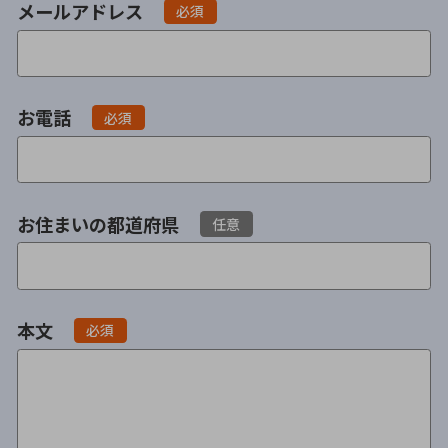
メールアドレス
遺留分侵害額請求
相続手続き
必須
相続手続き
遺言
お電話
家族信託
遺産分割
必須
贈与税
不動産の相続
相続人調査
相続登記
お住まいの都道府県
任意
不動産評価(相続不動
調査・アンケート
産)
本文
必須