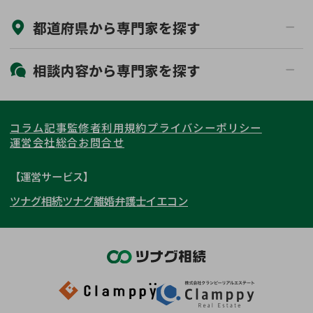
来所不要
オンライン面談可能
都道府県から
専門家
を探す
初回相談無料
土日祝の相談可能
19時以降電話可能
電話相談可能
北海道・東北
相談内容から
専門家
を探す
LINE予約可能
出張面談可能
関東
北海道
青森県
遺言書作成・遺言執行
相続放棄
コラム記事
監修者
利用規約
プライバシーポリシー
相続登記
遺産分割
東海
岩手県
東京都
宮城県
神奈川県
運営会社
総合お問合せ
遺留分侵害額請求
相続税申告
関西
秋田県
埼玉県
愛知県
山形県
千葉県
静岡県
【運営サービス】
相続手続き
銀行手続き
ツナグ相続
ツナグ離婚弁護士
イエコン
北陸・甲信越
福島県
茨城県
岐阜県
大阪府
群馬県
山梨県
京都府
家族信託
成年後見・任意後見
贈与税
生前対策
中国・四国
栃木県
兵庫県
長野県
奈良県
石川県
相続人調査
相続財産調査
九州・沖縄
滋賀県
福井県
広島県
和歌山県
富山県
岡山県
不動産評価(相続不動産)
相続トラブル