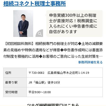
相続コネクト税理士事務所
成年後見・任意後見
贈与税
生前対策
相続人調査
相続財産調査
不動産評価(相続不動産)
申告実績300件以上の税理
相続トラブル
士が直接対応！税務調査に
入られにくい申告書作成に
自信があります
【初回相談料無料】相続税専門の税理士が対応◆土地の減額要
素の見極めや特例の適用などが得意◆申告書作成時には書面添
付制度を積極的に活用◆お客様のご意向に沿った生前対策を提
事務所詳細を見る
案◆事業承継などその他相続業務にも対応可能◆広島県・岡山
県内で相続税申告をするなら当事務所にご相談ください。
住所
〒
720
-
0082
広島県福山市木之庄町1-14-19
最寄り駅
JR「福山駅」徒歩18分
受付時間
平日9:00～18:00
ツナグ相続相談窓口はこちら