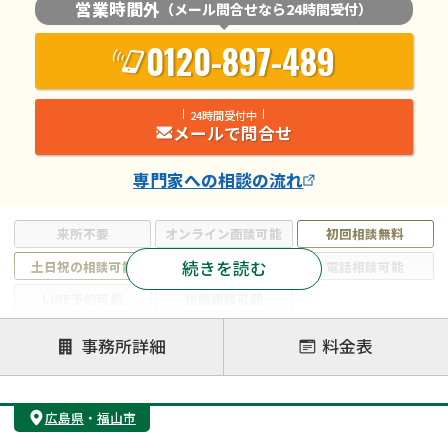
営業時間外
（メール問合せなら24時間受付）
0120-897-489
24時間受付中
メールで問合せ
専門家
への相談の流れ
来所不要
オンライン面談可能
初回相談無料
続きを読む
土日祝の相談可能
19時以降電話可能
電話相談可能
LINE予約可能
出張面談可能
注力案件
事務所詳細
料金表
遺言書作成・遺言執行
相続放棄
相続登記
遺産分割
遺留分侵害額請求
相続税申告
広島県
・
福山市
相続手続き
銀行手続き
家族信託