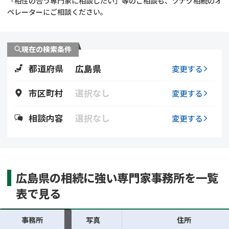
「相性の合う専門家に相談したい」等のご相談も、ツナグ相続のオ
遺留分侵害額請求
相続手続き
ペレーターにご相談ください。
相続手続き
遺言
現在の検索条件
家族信託
遺産分割
都道府県
広島県
変更する
贈与税
不動産の相続
市区町村
選択なし
変更する
相続人調査
相続登記
相談内容
選択なし
変更する
不動産評価(相続不動
調査・アンケート
産)
広島県の相続に強い専門家事務所を一覧
表で見る
事務所
写真
住所