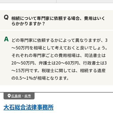
遺言書作成・遺言執行
相続放棄
相続登記
遺産分割
遺留分侵害額請求
相続税申告
相続について専門家に依頼する場合、費用はいく
相続手続き
銀行手続き
家族信託
らかかりますか？
成年後見・任意後見
贈与税
生前対策
相続人調査
相続財産調査
不動産評価(相続不動産)
どの専門家に依頼するかによって異なりますが、3
相続トラブル
～50万円を相場として考えておくと良いでしょう。
それぞれの専門家ごとの費用相場は、司法書士は
20～50万円、弁護士は20～60万円、行政書士は3
～15万円です。税理士に関しては、相続する遺産
の0.5～1%が相場となります。
広島県
・
呉市
大石総合法律事務所