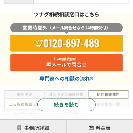
ツナグ相続相談窓口はこちら
営業時間外
（メール問合せなら24時間受付）
0120-897-489
24時間受付中
メールで問合せ
専門家
への相談の流れ
来所不要
オンライン面談可能
初回相談無料
続きを読む
土日祝の相談可能
19時以降電話可能
電話相談可能
LINE予約可能
出張面談可能
注力案件
事務所詳細
料金表