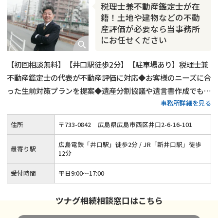
税理士兼不動産鑑定士が在
籍！土地や建物などの不動
産評価が必要なら当事務所
にお任せください
【初回相談無料】【井口駅徒歩2分】【駐車場あり】税理士兼
不動産鑑定士の代表が不動産評価に対応◆お客様のニーズに合
った生前対策プランを提案◆遺産分割協議や遺言書作成でも税
事務所詳細を見る
金面のアドバイスが可能◆コミュニケーションを重視した代表
税理士が、納得のいく相続を実現できるようしっかりサポート
住所
〒
733
-
0842
広島県広島市西区井口2-6-16-101
します。
広島電鉄「井口駅」徒歩2分 / JR「新井口駅」徒歩
最寄り駅
12分
受付時間
平日9:00～17:00
ツナグ相続相談窓口はこちら