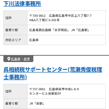
下川法律事務所
〒
730
-
0012
広島県広島市中区上八丁堀7-7
住所
H&A八丁堀ビル301号
最寄り駅
広島電鉄白島線「女学院前」 JR「広島駅」
対応エリア
広島県
広島県
・
呉市
呉相続税サポートセンター(荒瀬秀俊税理
士事務所)
〒
737
-
0051
広島県呉市中央1-6-9
住所
センタービル呉駅前5F
最寄り駅
JR「呉駅」