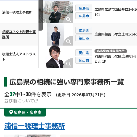
広島県
広島県広島市西区井口2-6-16
浦信一税理士事務所
101
横スクロール可能
広島市
広島県
相続コネクト税理士事
広島県福山市木之庄町1-14-
務所
福山市
広島県
の近隣事務所
岡山県
税理士法人アストラス
岡山県岡山市北区広瀬町3-3
ト
岡山市
ビル 1F
広島県の相続に強い専門家事務所一覧
32
1
30
全
中
~
件を表示
(更新日:2026年07月21日)
並び順について
広島県
・
広島市
浦信一税理士事務所