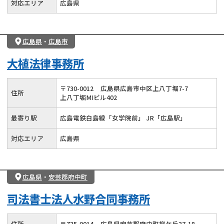
対応エリア
広島県
広島県
・
広島市
大植法律事務所
〒
730
-
0012
広島県広島市中区上八丁堀7-7
住所
上八丁堀MIビル402
最寄り駅
広島電鉄白島線「女学院前」 JR「広島駅」
対応エリア
広島県
広島県
・
安芸郡府中町
司法書士法人水野合同事務所
住所
〒
735
-
0014
広島県安芸郡府中町柳ケ丘37-18