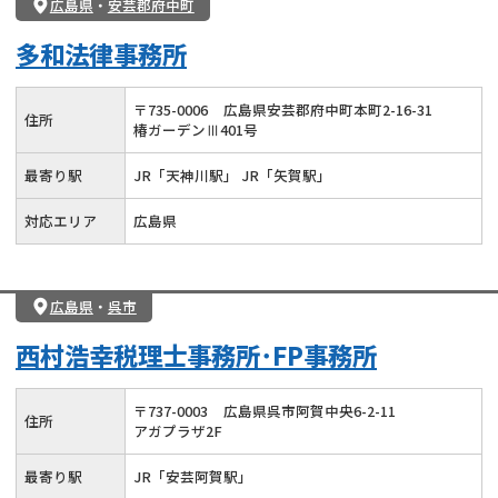
広島県
・
安芸郡府中町
多和法律事務所
〒
735
-
0006
広島県安芸郡府中町本町2-16-31
住所
椿ガーデンⅢ401号
最寄り駅
JR「天神川駅」 JR「矢賀駅」
対応エリア
広島県
広島県
・
呉市
西村浩幸税理士事務所･FP事務所
〒
737
-
0003
広島県呉市阿賀中央6-2-11
住所
アガプラザ2F
最寄り駅
JR「安芸阿賀駅」