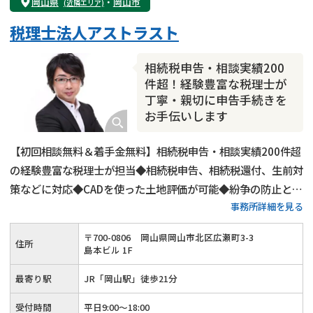
岡山県
・
岡山市
(近隣エリア)
相続手続き
銀行手続き
家族信託
税理士法人アストラスト
成年後見・任意後見
贈与税
生前対策
相続人調査
相続財産調査
不動産評価(相続不動産)
相続税申告・相談実績200
相続トラブル
件超！経験豊富な税理士が
丁寧・親切に申告手続きを
お手伝いします
【初回相談無料＆着手金無料】相続税申告・相談実績200件超
の経験豊富な税理士が担当◆相続税申告、相続税還付、生前対
策などに対応◆CADを使った土地評価が可能◆紛争の防止と相
事務所詳細を見る
続税の節税の両方をしっかりとサポートします。相続のことな
ら税理士法人アストラストまでご相談ください。
〒
700
-
0806
岡山県岡山市北区広瀬町3-3
住所
島本ビル 1F
最寄り駅
JR「岡山駅」徒歩21分
受付時間
平日9:00～18:00