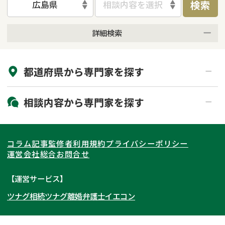
検索
広島県
相談内容を選択
詳細検索
来所不要
オンライン面談可能
都道府県から
専門家
を探す
初回相談無料
土日祝の相談可能
19時以降電話可能
電話相談可能
北海道・東北
相談内容から
専門家
を探す
LINE予約可能
出張面談可能
関東
北海道
青森県
遺言書作成・遺言執行
相続放棄
コラム記事
監修者
利用規約
プライバシーポリシー
相続登記
遺産分割
東海
岩手県
東京都
宮城県
神奈川県
運営会社
総合お問合せ
遺留分侵害額請求
相続税申告
関西
秋田県
埼玉県
愛知県
山形県
千葉県
静岡県
【運営サービス】
相続手続き
銀行手続き
ツナグ相続
ツナグ離婚弁護士
イエコン
北陸・甲信越
福島県
茨城県
岐阜県
大阪府
群馬県
山梨県
京都府
家族信託
成年後見・任意後見
贈与税
生前対策