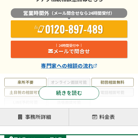
営業時間外
（メール問合せなら24時間受付）
0120-897-489
24時間受付中
メールで問合せ
専門家
への相談の流れ
来所不要
オンライン面談可能
初回相談無料
続きを読む
土日祝の相談可能
19時以降電話可能
電話相談可能
LINE予約可能
出張面談可能
注力案件
事務所詳細
料金表
遺言書作成・遺言執行
相続放棄
相続登記
遺産分割
遺留分侵害額請求
相続税申告