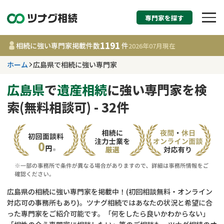
専門家を探す
相続税申告・相続手続
1191
相続に強い専門家掲載件数
件
2026年07月
現在
す
ホーム
広島県で相続に強い専門家
広島県
広島県
で
遺産相続
に強い専門家を検
索(無料相談可) - 32件
1191
事務所
件
更新日 :
2026年07月21日
相談内容で探す
遺言書作成・遺言執行
費用相場
広島県の相続に強い専門家を掲載中！(初回相談無料・オンライン
対応可の事務所もあり)。ツナグ相続ではあなたの状況と希望に合
相続登記
コラム
った専門家をご紹介可能です。「何をしたら良いかわからない」