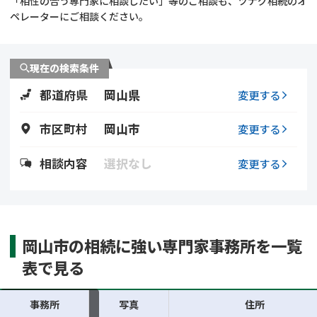
「相性の合う専門家に相談したい」等のご相談も、ツナグ相続のオ
遺留分侵害額請求
相続手続き
ペレーターにご相談ください。
相続手続き
遺言
現在の検索条件
家族信託
遺産分割
都道府県
岡山県
変更する
贈与税
不動産の相続
市区町村
岡山市
変更する
相続人調査
相続登記
相談内容
選択なし
変更する
不動産評価(相続不動
調査・アンケート
産)
岡山市の相続に強い専門家事務所を一覧
表で見る
事務所
写真
住所