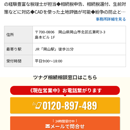
の経験豊富な税理士が担当◆相続税申告、相続税還付、生前対
策などに対応◆CADを使った土地評価が可能◆紛争の防止と相
事務所詳細を見る
続税の節税の両方をしっかりとサポートします。相続のことな
ら税理士法人アストラストまでご相談ください。
〒
700
-
0806
岡山県岡山市北区広瀬町3-3
住所
島本ビル 1F
最寄り駅
JR「岡山駅」徒歩21分
受付時間
平日9:00～18:00
ツナグ相続相談窓口はこちら
《現在営業中》お電話繋がります
0120-897-489
24時間受付中
メールで問合せ