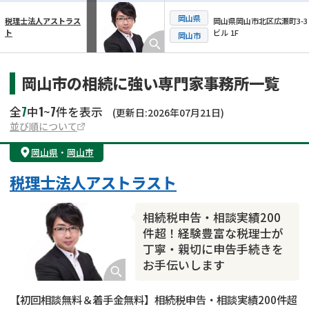
岡山県
岡山県岡山市北区広瀬町3-3
税理士法人アストラス
ビル 1F
ト
横スクロール可能
岡山市
岡山市の相続に強い専門家事務所一覧
7
1
7
全
中
~
件を表示
(更新日:2026年07月21日)
並び順について
岡山県
・
岡山市
税理士法人アストラスト
相続税申告・相談実績200
件超！経験豊富な税理士が
丁寧・親切に申告手続きを
お手伝いします
【初回相談無料＆着手金無料】相続税申告・相談実績200件超