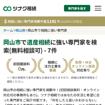
専門家を探す
相続税申告・相続手続
1191
相続に強い専門家掲載件数
件
2026年07月
現在
す
ホーム
岡山県
岡山市で相続に強い専門家
岡山県
岡山市
で
遺産相続
に強い専門家を検
索(無料相談可) - 7件
1191
事務所
件
更新日 :
2026年07月21日
相談内容で探す
遺言書作成・遺言執行
費用相場
岡山市の相続に強い専門家を掲載中！(初回相談無料・オンライン
対応可の事務所もあり)。ツナグ相続ではあなたの状況と希望に合
相続登記
コラム
った専門家をご紹介可能です。「何をしたら良いかわからない」