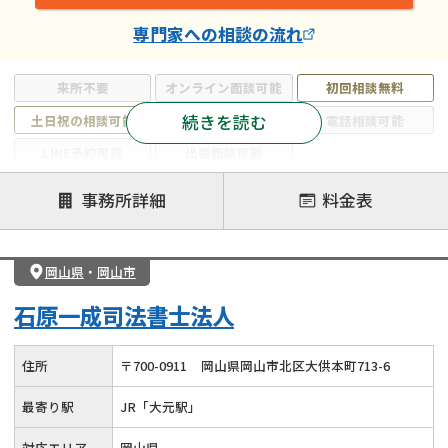
専門家
への相談の流れ
来所不要
オンライン面談可能
初回相談無料
続きを読む
土日祝の相談可能
19時以降電話可能
電話相談可能
LINE予約可能
出張面談可能
注力案件
事務所詳細
料金表
遺言書作成・遺言執行
相続放棄
相続登記
遺産分割
遺留分侵害額請求
相続税申告
岡山県
・
岡山市
相続手続き
銀行手続き
家族信託
石原一成司法書士法人
成年後見・任意後見
贈与税
生前対策
相続人調査
相続財産調査
不動産評価(相続不動産)
住所
〒
700
-
0911
岡山県岡山市北区大供本町713-6
相続トラブル
最寄り駅
JR「大元駅」
対応エリア
岡山県