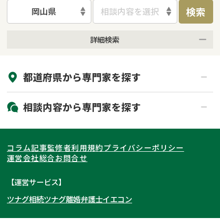
検索
岡山県
相談内容を選択
詳細検索
来所不要
オンライン面談可能
都道府県から
専門家
を探す
初回相談無料
土日祝の相談可能
19時以降電話可能
電話相談可能
北海道・東北
相談内容から
専門家
を探す
LINE予約可能
出張面談可能
関東
北海道
青森県
遺言書作成・遺言執行
相続放棄
コラム記事
監修者
利用規約
プライバシーポリシー
相続登記
遺産分割
東海
岩手県
東京都
宮城県
神奈川県
運営会社
総合お問合せ
遺留分侵害額請求
相続税申告
関西
秋田県
埼玉県
愛知県
山形県
千葉県
静岡県
【運営サービス】
相続手続き
銀行手続き
ツナグ相続
ツナグ離婚弁護士
イエコン
北陸・甲信越
福島県
茨城県
岐阜県
大阪府
群馬県
山梨県
京都府
家族信託
成年後見・任意後見