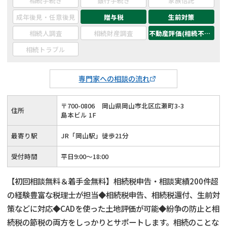
相続手続き
銀行手続き
家族信託
成年後見・任意後見
贈与税
生前対策
相続人調査
相続財産調査
不動産評価(相続不動産)
相続トラブル
専門家への相談の流れ
〒
700
-
0806
岡山県岡山市北区広瀬町3-3
住所
島本ビル 1F
最寄り駅
JR「岡山駅」徒歩21分
受付時間
平日9:00～18:00
【初回相談無料＆着手金無料】相続税申告・相談実績200件超
の経験豊富な税理士が担当◆相続税申告、相続税還付、生前対
策などに対応◆CADを使った土地評価が可能◆紛争の防止と相
続税の節税の両方をしっかりとサポートします。相続のことな