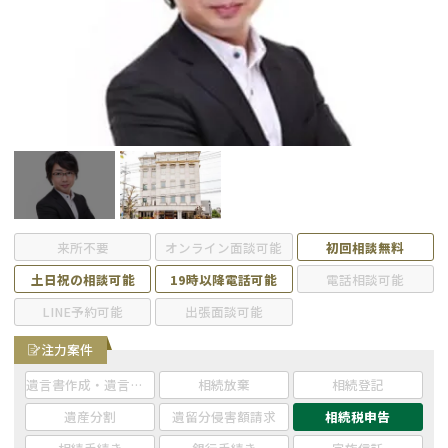
遺留分侵害額請求
相続手続き
相続手続き
遺言
家族信託
遺産分割
贈与税
不動産の相続
相続人調査
相続登記
来所不要
オンライン面談可能
初回相談無料
不動産評価(相続不動
調査・アンケート
土日祝の相談可能
19時以降電話可能
電話相談可能
産)
LINE予約可能
出張面談可能
注力案件
遺言書作成・遺言執行
相続放棄
相続登記
遺産分割
遺留分侵害額請求
相続税申告