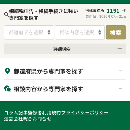
1191
相続税申告・相続手続きに強い
掲載事務所
件
更新日 :
2026年07月21日
専門家を探す
検索
都道府県を選択
相談内容を選択
詳細検索
来所不要
オンライン面談可能
都道府県から
専門家
を探す
初回相談無料
土日祝の相談可能
19時以降電話可能
電話相談可能
北海道・東北
相談内容から
専門家
を探す
LINE予約可能
出張面談可能
関東
北海道
青森県
遺言書作成・遺言執行
相続放棄
コラム記事
監修者
利用規約
プライバシーポリシー
相続登記
遺産分割
東海
岩手県
東京都
宮城県
神奈川県
運営会社
総合お問合せ
遺留分侵害額請求
相続税申告