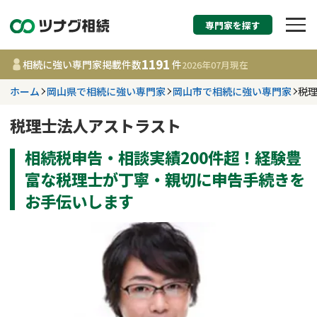
専門家を探す
相続税申告・相続手続
1191
相続に強い専門家掲載件数
件
2026年07月
現在
す
ホーム
岡山県で相続に強い専門家
岡山市で相続に強い専門家
税
都道府県を選択
税理士法人アストラスト
相続税申告・相談実績200件超！経験豊
1191
事務所
件
更新日 :
2026年07月21日
富な税理士が丁寧・親切に申告手続きを
お手伝いします
相談内容で探す
遺言書作成・遺言執行
費用相場
相続登記
コラム