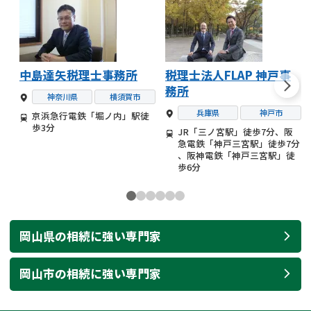
中島達矢税理士事務所
税理士法人FLAP 神戸事
務所
神奈川県
横須賀市
兵庫県
神戸市
京浜急行電鉄「堀ノ内」駅徒
歩3分
JR「三ノ宮駅」徒歩7分、阪
急電鉄「神戸三宮駅」徒歩7分
、阪神電鉄「神戸三宮駅」徒
歩6分
岡山県
の
相続
に強い
専門家
岡山市
の
相続
に強い
専門家