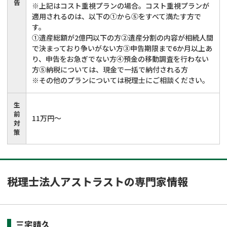
告
※上記はコスト重視プランの場合。コスト重視プランが
適用されるのは、以下の①から⑤をすべて満たす方で
す。
①遺産総額が2億円以下の方②遺産分割の内容が相続人間
で決まっており争いがない方③申告期限まで6か月以上あ
り、申告をお急ぎでない方④預金の移動調査を行わない
方⑤納税については、現金で一括で納付される方
※その他のプランについては税理士にご相談ください。
生
前
11万円～
対
策
税理士法人アストラストの専門家情報
三宅晴久