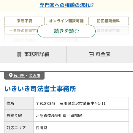
専門家
への相談の流れ
来所不要
オンライン面談可能
初回相談無料
続きを読む
土日祝の相談可能
19時以降電話可能
電話相談可能
LINE予約可能
出張面談可能
注力案件
事務所詳細
料金表
遺言書作成・遺言執行
相続放棄
相続登記
遺産分割
遺留分侵害額請求
相続税申告
石川県
・
金沢市
相続手続き
銀行手続き
家族信託
いきいき司法書士事務所
成年後見・任意後見
贈与税
生前対策
相続人調査
相続財産調査
不動産評価(相続不動産)
住所
〒
920
-
0343
石川県金沢市畝田中4-1-11
相続トラブル
最寄り駅
北陸鉄道浅野川線「磯部駅」
対応エリア
石川県