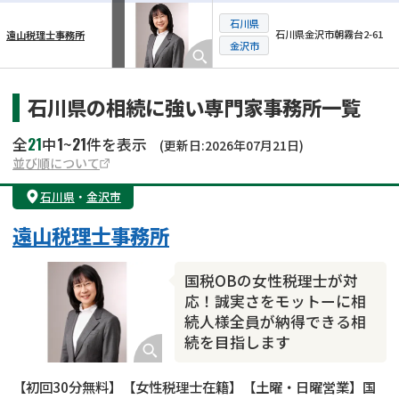
石川県
石川県金沢市朝霧台2-61
遠山税理士事務所
横スクロール可能
金沢市
石川県の相続に強い専門家事務所一覧
21
1
21
全
中
~
件を表示
(更新日:2026年07月21日)
並び順について
石川県
・
金沢市
遠山税理士事務所
国税OBの女性税理士が対
応！誠実さをモットーに相
続人様全員が納得できる相
続を目指します
【初回30分無料】【女性税理士在籍】【土曜・日曜営業】国