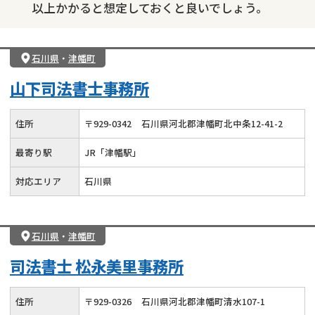
以上かかると想定しておくと良いでしょう。
石川県
・
津幡町
山下司法書士事務所
住所
〒
929
-
0342
石川県河北郡津幡町北中条12-41-2
最寄り駅
JR「津幡駅」
対応エリア
石川県
石川県
・
津幡町
司法書士 松永美里事務所
住所
〒
929
-
0326
石川県河北郡津幡町清水107-1