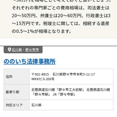
それぞれの専門家ごとの費用相場は、司法書士は
20～50万円、弁護士は20～60万円、行政書士は3
～15万円です。税理士に関しては、相続する遺産
の0.5～1%が相場となります。
石川県
・
野々市市
ののいち法律事務所
〒
921
-
8815
石川県野々市市本町5-11-17
住所
MKKビル203号
北陸鉄道石川線「野々市工大前駅」 北陸鉄道石川線
最寄り駅
「野々市駅」 JR「野々市駅」
対応エリア
石川県