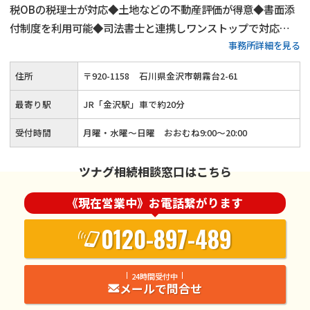
税OBの税理士が対応◆土地などの不動産評価が得意◆書面添
付制度を利用可能◆司法書士と連携しワンストップで対応
事務所詳細を見る
◆「誠実さ」をモットーにお客様とほかの相続人様が納得でき
る相続税申告を行っています。
住所
〒
920
-
1158
石川県金沢市朝霧台2-61
最寄り駅
JR「金沢駅」車で約20分
受付時間
月曜・水曜～日曜 おおむね9:00〜20:00
ツナグ相続相談窓口はこちら
《現在営業中》お電話繋がります
0120-897-489
24時間受付中
メールで問合せ