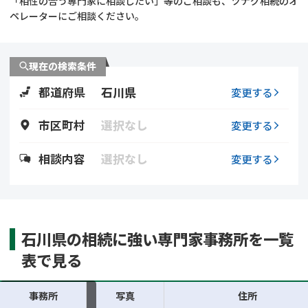
「相性の合う専門家に相談したい」等のご相談も、ツナグ相続のオ
遺留分侵害額請求
相続手続き
ペレーターにご相談ください。
相続手続き
遺言
現在の検索条件
家族信託
遺産分割
都道府県
石川県
変更する
贈与税
不動産の相続
市区町村
選択なし
変更する
相続人調査
相続登記
相談内容
選択なし
変更する
不動産評価(相続不動
調査・アンケート
産)
石川県の相続に強い専門家事務所を一覧
表で見る
事務所
写真
住所