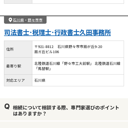
石川県
・
野々市市
司法書士･税理士･行政書士久田事務所
〒
921
-
8812
石川県野々市市扇が丘9-20
住所
扇ガ丘ビル106
北陸鉄道石川線「野々市工大前駅」 北陸鉄道石川線
最寄り駅
「馬替駅」
対応エリア
石川県
相続について相談する際、専門家選びのポイント
はありますか？