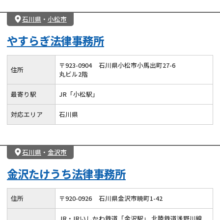
石川県
・
小松市
やすらぎ法律事務所
〒
923
-
0904
石川県小松市小馬出町27-6
住所
丸ビル2階
最寄り駅
JR「小松駅」
対応エリア
石川県
石川県
・
金沢市
金沢たけうち法律事務所
住所
〒
920
-
0926
石川県金沢市暁町1-42
JR・IRいしかわ鉄道「金沢駅」 北陸鉄道浅野川線