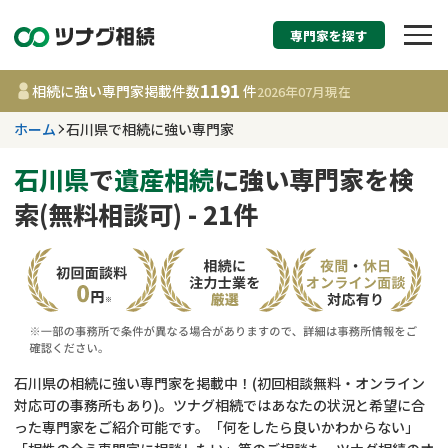
専門家を探す
相続税申告・相続手続
1191
相続に強い専門家掲載件数
件
2026年07月
現在
す
ホーム
石川県で相続に強い専門家
石川県
石川県
で
遺産相続
に強い専門家を検
索(無料相談可) - 21件
1191
事務所
件
更新日 :
2026年07月21日
相談内容で探す
遺言書作成・遺言執行
費用相場
石川県の相続に強い専門家を掲載中！(初回相談無料・オンライン
対応可の事務所もあり)。ツナグ相続ではあなたの状況と希望に合
相続登記
コラム
った専門家をご紹介可能です。「何をしたら良いかわからない」