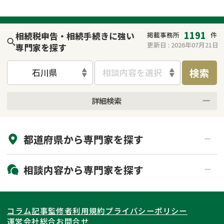
1191
相続税申告・相続手続きに強い
掲載事務所
件
更新日 :
2026年07月21日
専門家を探す
検索
石川県
相談内容を選択
詳細検索
来所不要
オンライン面談可能
都道府県から
専門家
を探す
初回相談無料
土日祝の相談可能
19時以降電話可能
電話相談可能
北海道・東北
相談内容から
専門家
を探す
LINE予約可能
出張面談可能
関東
北海道
青森県
遺言書作成・遺言執行
相続放棄
コラム記事
監修者
利用規約
プライバシーポリシー
相続登記
遺産分割
東海
岩手県
東京都
宮城県
神奈川県
運営会社
総合お問合せ