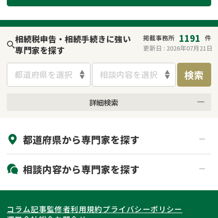
遺留分侵害額請求
相続手続き
相続手続き
遺言
1191
相続税申告・相続手続きに強い
掲載事務所
件
更新日 :
2026年07月21日
専門家を探す
家族信託
遺産分割
検索
都道府県を選択
相談内容を選択
贈与税
不動産の相続
詳細検索
相続人調査
相続登記
来所不要
オンライン面談可能
不動産評価(相続不動
調査・アンケート
都道府県から
専門家
を探す
初回相談無料
土日祝の相談可能
産)
19時以降電話可能
電話相談可能
北海道・東北
相談内容から
専門家
を探す
LINE予約可能
出張面談可能
関東
北海道
青森県
遺言書作成・遺言執行
相続放棄
コラム記事
監修者
利用規約
プライバシーポリシー
相続登記
遺産分割
東海
岩手県
東京都
宮城県
神奈川県