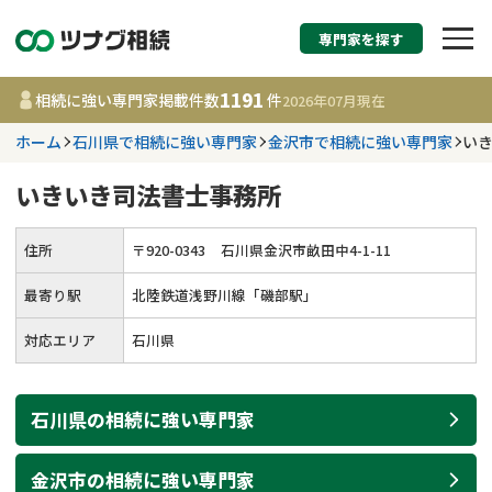
専門家を探す
相続税申告・相続手続
1191
相続に強い専門家掲載件数
件
2026年07月
現在
す
ホーム
石川県で相続に強い専門家
金沢市で相続に強い専門家
い
都道府県を選択
いきいき司法書士事務所
1191
事務所
件
住所
〒
920
-
0343
石川県金沢市畝田中4-1-11
更新日 :
2026年07月21日
最寄り駅
北陸鉄道浅野川線「磯部駅」
相談内容で探す
対応エリア
石川県
遺言書作成・遺言執行
費用相場
石川県
の
相続
に強い
専門家
相続登記
コラム
金沢市
の
相続
に強い
専門家