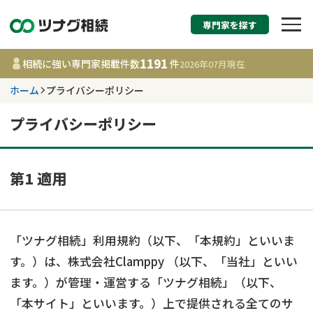
専門家を探す
相続税申告・相続手続
1191
相続に強い専門家掲載件数
件
2026年07月
現在
す
ホーム
プライバシーポリシー
都道府県を選択
プライバシーポリシー
1191
事務所
件
更新日 :
2026年07月21日
第1 適用
相談内容で探す
「ツナグ相続」利用規約（以下、「本規約」といいま
遺言書作成・遺言執行
費用相場
す。）は、株式会社Clamppy （以下、「当社」といい
ます。）が管理・運営する「ツナグ相続」（以下、
相続登記
コラム
「本サイト」といいます。）上で提供される全てのサ