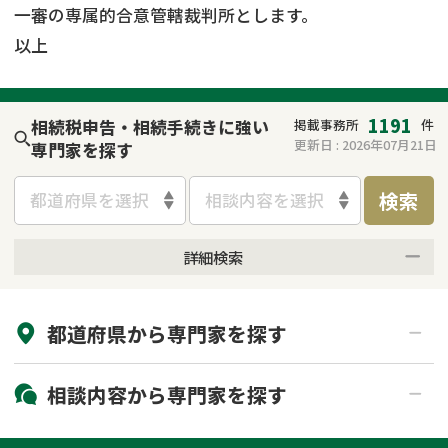
一審の専属的合意管轄裁判所とします。
以上
1191
相続税申告・相続手続きに強い
掲載事務所
件
更新日 :
2026年07月21日
専門家を探す
検索
都道府県を選択
相談内容を選択
詳細検索
来所不要
オンライン面談可能
都道府県から
専門家
を探す
初回相談無料
土日祝の相談可能
19時以降電話可能
電話相談可能
北海道・東北
相談内容から
専門家
を探す
LINE予約可能
出張面談可能
関東
北海道
青森県