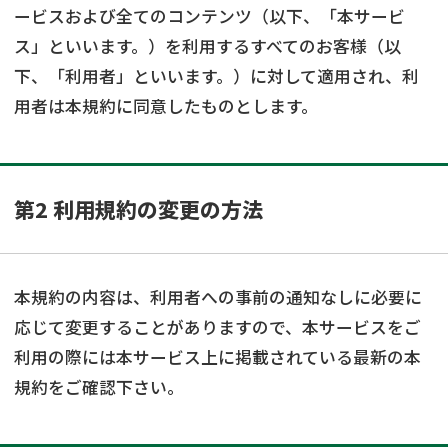
遺留分侵害額請求
相続手続き
ービスおよび全てのコンテンツ（以下、「本サービ
ス」といいます。）を利用するすべてのお客様（以
相続手続き
遺言
下、「利用者」といいます。）に対して適用され、利
用者は本規約に同意したものとします。
家族信託
遺産分割
贈与税
不動産の相続
第2 利用規約の変更の方法
相続人調査
相続登記
不動産評価(相続不動
調査・アンケート
産)
本規約の内容は、利用者への事前の通知なしに必要に
応じて変更することがありますので、本サービスをご
利用の際には本サービス上に掲載されている最新の本
規約をご確認下さい。