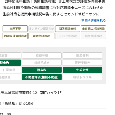
【2時間無料相談｜訪問相談可能】非上場株式の評価が得意◆書
面添付制度や緊急の税務調査にも対応可能◆ニーズに合わせた
生前対策を提案◆相続税申告に関するセカンドオピニオンに対
応◆国税の資産課税事務に36年間従事し特別国税調査官18年の
事務所詳細を見る
経験を生かした代表税理士本人が対応します。税務調査に入ら
来所不要
オンライン面談可能
初回相談無料
土日祝の相談可能
れにくい申告書の作成を目指します。
19時以降電話可能
電話相談可能
LINE予約可能
出張面談可能
続放棄
相続登記
遺産分割
税申告
相続手続き
銀行手続き
・任意後見
贈与税
生前対策
財産調査
不動産評価(相続不動産)
相続トラブル
群馬県高崎市南町9-12
南町ハイツ1F
鉄「高崎駅」徒歩10分
2：00