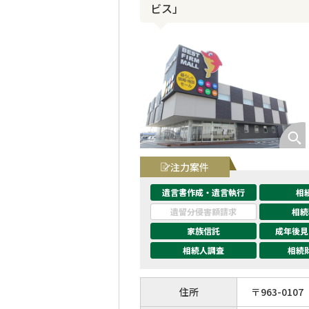
ビス」
注力案件
遺言書作成・遺言執行
相
遺留分侵害額請求
相続
家族信託
成年後見
相続人調査
相続
住所
〒
963
-
0107