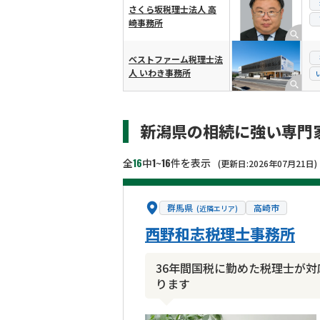
さくら坂税理士法人 高
崎事務所
ベストファーム税理士法
人 いわき事務所
新潟県の相続に強い専門
16
1
16
全
中
~
件を表示
(更新日:2026年07月21日)
群馬県
高崎市
(近隣エリア)
西野和志税理士事務所
36年間国税に勤めた税理士が
ります