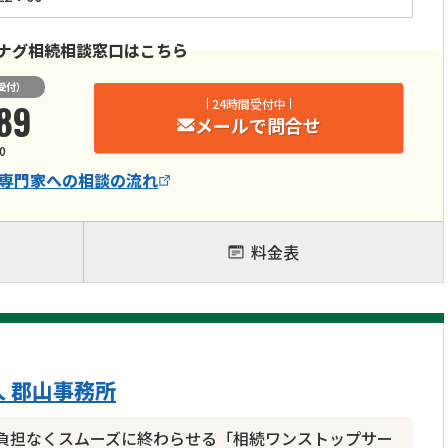
ナグ相続相談窓口はこちら
受付）
89
24時間受付中
メールで問合せ
0
専門家
への相談の流れ
料金表
 郡山事務所
負担なくスムーズに終わらせる「相続ワンストップサー