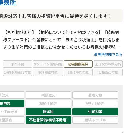
事務所
相談対応！お客様の相続税申告に最善を尽くします！
【初回相談無料】【相続について何でも相談できる】【依頼者
様ファースト】◇皆様にとって「気の合う税理士」を目指しま
す◇生前対策のご相談もおまかせください◇お客様の相続税申
告に最善を尽くします！
事務所詳細を見る
来所不要
オンライン面談可能
初回相談無料
土日祝の相談可能
19時以降電話可能
電話相談可能
LINE予約可能
出張面談可能
続放棄
相続登記
遺産分割
税申告
相続手続き
銀行手続き
・任意後見
贈与税
生前対策
財産調査
不動産評価(相続不動産)
相続トラブル