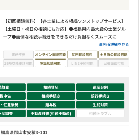
【初回相談無料】【各士業による相続ワンストップサービス】
【土曜日・祝日の相談にも対応】●福島県内最大級の士業グル
ープ●面倒な相続手続きをできるだけ負担なくスムーズに
事務所詳細を見る
来所不要
オンライン面談可能
初回相談無料
土日祝の相談可能
19時以降電話可能
電話相談可能
LINE予約可能
出張面談可能
続放棄
相続登記
遺産分割
税申告
相続手続き
銀行手続き
・任意後見
贈与税
生前対策
財産調査
不動産評価(相続不動産)
相続トラブル
福島県郡山市安積3-101