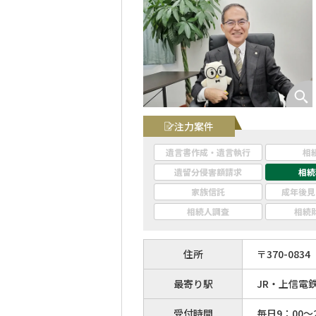
注力案件
遺言書作成・遺言執行
相
遺留分侵害額請求
相続
家族信託
成年後見
相続人調査
相続
住所
〒
370
-
0834
最寄り駅
JR・上信電
受付時間
毎日9：00～2