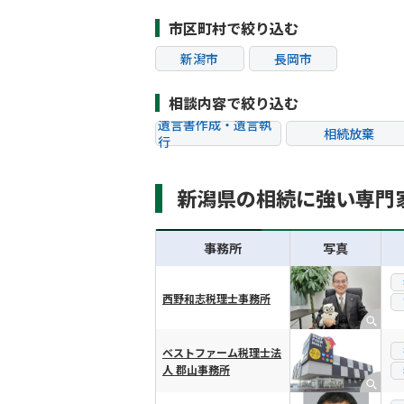
市区町村で絞り込む
新潟市
長岡市
相談内容で絞り込む
遺言書作成・遺言執
相続放棄
行
相続税申告
相続手続き
新潟県の相続に強い専門
贈与税
生前対策
相続トラブル
事務所
写真
西野和志税理士事務所
横スクロール可能
ベストファーム税理士法
人 郡山事務所