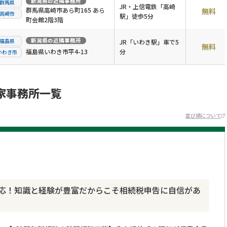
新潟県
の近隣事務所
群馬県
JR・上信電鉄「高崎
群馬県高崎市あら町165 あら
無料
高崎市
駅」徒歩5分
町会館2階3階
新潟県
の近隣事務所
福島県
JR「いわき駅」車で5
無料
福島県いわき市平4-13
分
いわき市
家事務所一覧
並び順について
対応！知識と経験が豊富だからこそ相続税申告に自信があ