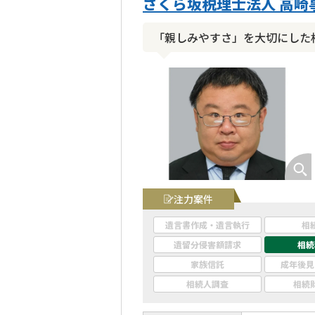
さくら坂税理士法人 高崎
「親しみやすさ」を大切にした
注力案件
遺言書作成・遺言執行
相
遺留分侵害額請求
相続
家族信託
成年後見
相続人調査
相続