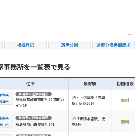
相続登記
遺産分割
遺留分侵害額請求
銀行手続き
家族信託
成年後見・任意後見
不動産評価(相続不動
家事務所を一覧表で見る
相続人調査
相続財産調査
産)
住所
最寄駅
初回相談
新潟県
の近隣事務所
群馬県
JR・上信電鉄「高崎
群馬県高崎市南町9-12 南町ハ
無料
高崎市
駅」徒歩10分
イツ1F
新潟県
の近隣事務所
福島県
JR「安積永盛駅」徒
無料
福島県郡山市安積3-101
歩3分
郡山市