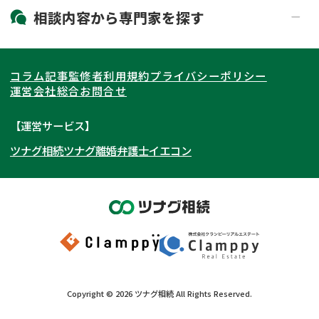
19時以降電話可能
電話相談可能
北海道・東北
相談内容から
専門家
を探す
LINE予約可能
出張面談可能
関東
北海道
青森県
遺言書作成・遺言執行
相続放棄
コラム記事
監修者
利用規約
プライバシーポリシー
相続登記
遺産分割
東海
岩手県
東京都
宮城県
神奈川県
運営会社
総合お問合せ
遺留分侵害額請求
相続税申告
関西
秋田県
埼玉県
愛知県
山形県
千葉県
静岡県
【運営サービス】
相続手続き
銀行手続き
ツナグ相続
ツナグ離婚弁護士
イエコン
北陸・甲信越
福島県
茨城県
岐阜県
大阪府
群馬県
山梨県
京都府
家族信託
成年後見・任意後見
贈与税
生前対策
中国・四国
栃木県
兵庫県
長野県
奈良県
石川県
相続人調査
相続財産調査
九州・沖縄
滋賀県
福井県
広島県
和歌山県
富山県
岡山県
不動産評価(相続不動産)
相続トラブル
新潟県
山口県
福岡県
三重県
島根県
佐賀県
Copyright ©
2026
ツナグ相続
All Rights Reserved.
鳥取県
長崎県
徳島県
熊本県