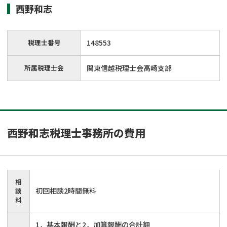
西野和志
税理士番号
148553
所属税理士会
関東信越税理士会高崎支部
西野和志税理士事務所
の費用
相
初回相談2時間無料
談
料
1．基本報酬と2．加算報酬の合計額