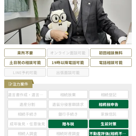
遺留分侵害額請求
相続手続き
相続手続き
遺言
家族信託
遺産分割
贈与税
不動産の相続
来所不要
オンライン面談可能
初回相談無料
土日祝の相談可能
19時以降電話可能
電話相談可能
相続人調査
相続登記
LINE予約可能
出張面談可能
不動産評価(相続不動
調査・アンケート
注力案件
産)
遺言書作成・遺言執行
相続放棄
相続登記
遺産分割
遺留分侵害額請求
相続税申告
相続手続き
銀行手続き
家族信託
成年後見・任意後見
贈与税
生前対策
相続人調査
相続財産調査
不動産評価(相続不動産)