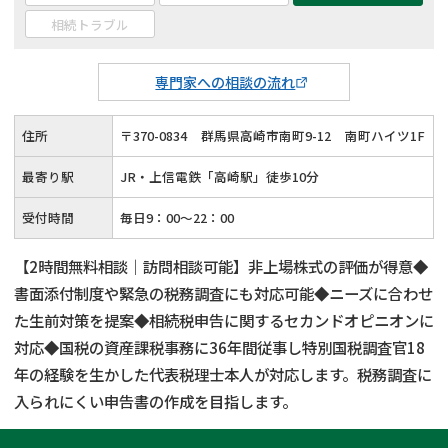
相続トラブル
専門家への相談の流れ
住所
〒
370
-
0834
群馬県高崎市南町9-12
南町ハイツ1F
最寄り駅
JR・上信電鉄「高崎駅」徒歩10分
受付時間
毎日9：00～22：00
【2時間無料相談｜訪問相談可能】非上場株式の評価が得意◆
書面添付制度や緊急の税務調査にも対応可能◆ニーズに合わせ
た生前対策を提案◆相続税申告に関するセカンドオピニオンに
対応◆国税の資産課税事務に36年間従事し特別国税調査官18
年の経験を生かした代表税理士本人が対応します。税務調査に
入られにくい申告書の作成を目指します。