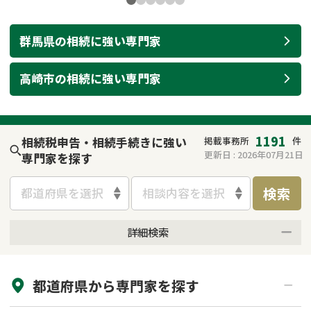
群馬県
の
相続
に強い
専門家
高崎市
の
相続
に強い
専門家
1191
相続税申告・相続手続きに強い
掲載事務所
件
更新日 :
2026年07月21日
専門家を探す
検索
都道府県を選択
相談内容を選択
詳細検索
来所不要
オンライン面談可能
都道府県から
専門家
を探す
初回相談無料
土日祝の相談可能