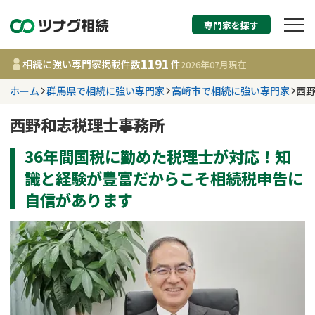
専門家を探す
相続税申告・相続手続
1191
相続に強い専門家掲載件数
件
2026年07月
現在
す
ホーム
群馬県で相続に強い専門家
高崎市で相続に強い専門家
西
都道府県を選択
西野和志税理士事務所
36年間国税に勤めた税理士が対応！知
1191
事務所
件
更新日 :
2026年07月21日
識と経験が豊富だからこそ相続税申告に
自信があります
相談内容で探す
遺言書作成・遺言執行
費用相場
相続登記
コラム