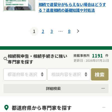
相続で遺留分がもらえない場合はどうす
る？遺産相続の基礎知識や対処法
1
2
3
…
8
1191
相続税申告・相続手続きに強い
掲載事務所
件
更新日 :
2026年07月21日
専門家を探す
検索
都道府県を選択
相談内容を選択
詳細検索
来所不要
オンライン面談可能
都道府県から
専門家
を探す
初回相談無料
土日祝の相談可能