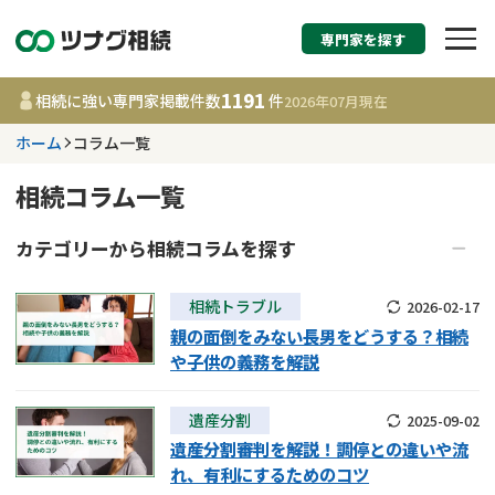
専門家を探す
相続税申告・相続手続
1191
相続に強い専門家掲載件数
件
2026年07月
現在
す
ホーム
コラム一覧
都道府県を選択
相続コラム一覧
1191
事務所
件
カテゴリーから
相続
コラムを探す
更新日 :
2026年07月21日
相続手続き
相続放棄
相続トラブル
2026-02-17
親の面倒をみない長男をどうする？相続
相談内容で探す
遺言
生前贈与
や子供の義務を解説
遺産分割
家族信託・後見制度
遺言書作成・遺言執行
費用相場
不動産の相続
相続税・相続税申告
遺産分割
2025-09-02
相続登記
相続トラブル
遺産分割審判を解説！調停との違いや流
相続登記
コラム
れ、有利にするためのコツ
調査・アンケート
死後手続き