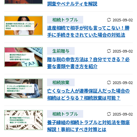
調査やペナルティを解説
相続トラブル
2025-09-02
遺産相続で相手が何も言ってこない！勝
手に手続きをされていた場合の対処法
生前贈与
2025-09-02
贈与税の申告方法は？自分でできる？必
要な書類や書き方を紹介
相続放棄
2025-09-02
亡くなった人が連帯保証人だった場合の
相続はどうなる？相続放棄は可能？
相続トラブル
2025-09-02
養子縁組の相続トラブルと対処法を徹底
解説！事前にすべき対策とは