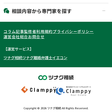
19時以降電話可能
電話相談可能
北海道・東北
相談内容から
専門家
を探す
LINE予約可能
出張面談可能
関東
北海道
青森県
遺言書作成・遺言執行
相続放棄
コラム記事
監修者
利用規約
プライバシーポリシー
相続登記
遺産分割
東海
岩手県
東京都
宮城県
神奈川県
運営会社
総合お問合せ
遺留分侵害額請求
相続税申告
関西
秋田県
埼玉県
愛知県
山形県
千葉県
静岡県
【運営サービス】
相続手続き
銀行手続き
ツナグ相続
ツナグ離婚弁護士
イエコン
北陸・甲信越
福島県
茨城県
岐阜県
大阪府
群馬県
山梨県
京都府
家族信託
成年後見・任意後見
贈与税
生前対策
中国・四国
栃木県
兵庫県
長野県
奈良県
石川県
相続人調査
相続財産調査
九州・沖縄
滋賀県
福井県
広島県
和歌山県
富山県
岡山県
不動産評価(相続不動産)
相続トラブル
新潟県
山口県
福岡県
三重県
島根県
佐賀県
Copyright ©
2026
ツナグ相続
All Rights Reserved.