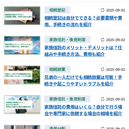
遺留分侵害額請求
相続手続き
相続登記
2025-09-02
相続登記は自分でできる？必要書類や費
相続手続き
遺言
用、手続きの流れを紹介
家族信託
遺産分割
家族信託・後見制度
2025-09-02
家族信託のメリット・デメリットは？仕
贈与税
不動産の相続
組みや手続き方法、費用も紹介
相続人調査
相続登記
相続放棄
2025-09-02
兄弟の一人だけでも相続放棄は可能！手
不動産評価(相続不動
調査・アンケート
続きや起こりやすいトラブルを紹介
産)
家族信託・後見制度
2025-09-02
家族信託の費用はいくら？自分で行う場
合や専門家に依頼する場合の相場を紹介
遺産分割
2025-09-02