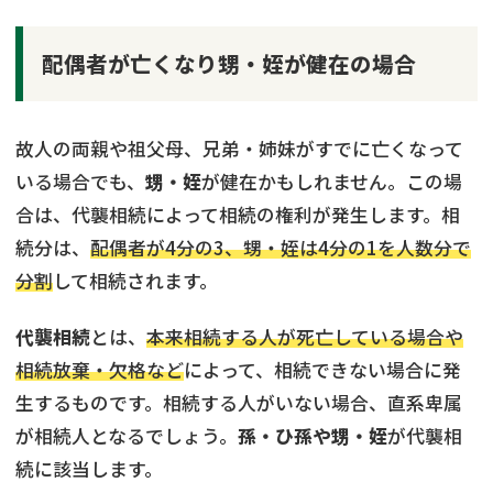
配偶者が亡くなり甥・姪が健在の場合
故人の両親や祖父母、兄弟・姉妹がすでに亡くなって
いる場合でも、
甥・姪
が健在かもしれません。この場
合は、代襲相続によって相続の権利が発生します。相
続分は、
配偶者が4分の3、甥・姪は4分の1を人数分で
分割
して相続されます。
代襲相続
とは、
本来相続する人が死亡している場合や
相続放棄・欠格など
によって、相続できない場合に発
生するものです。相続する人がいない場合、直系卑属
が相続人となるでしょう。
孫・ひ孫や甥・姪
が代襲相
続に該当します。