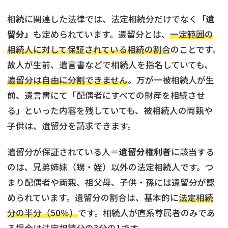
相続に関連した法律では、法定相続分だけでなく
「遺
留分」
も定められています。遺留分とは、
一定範囲の
相続人に対して保証されている相続の割合
のことです。
故人が生前、遺言書などで相続人を指名していても、
遺留分は自由に分割できません
。万が一被相続人が生
前、遺言書にて「配偶者にすべての財産を相続させ
る」といった内容を残していても、被相続人の両親や
子供は、遺留分を請求できます。
遺留分が保証されている人＝
遺留分権利者
に該当する
のは、兄弟姉妹（甥・姪）以外の法定相続人です。つ
まり配偶者や両親、祖父母、子供・孫には遺留分が認
められています。遺留分の割合は、基本的に
法定相続
分の半分（50％）
です。相続人が直系尊属者のみであ