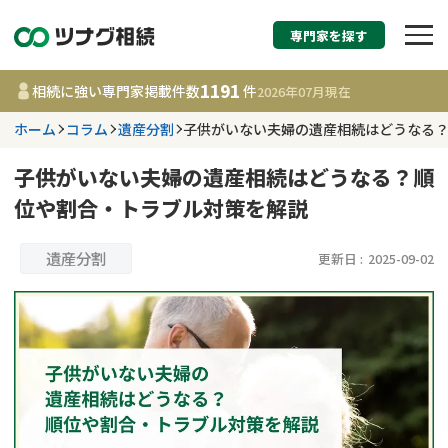
専門家を探す
相続税申告・相続手続
1191
相続に強い専門家掲載件数
件
2026年07月
現在
す
ホーム
コラム
遺産分割
子供がいない夫婦の遺産相続はどうなる
都道府県を選択
子供がいない夫婦の遺産相続はどうなる？順
位や割合・トラブル対策を解説
1191
事務所
件
更新日 :
2026年07月21日
遺産分割
更新日 :
2025-09-02
相談内容で探す
遺言書作成・遺言執行
費用相場
相続登記
コラム