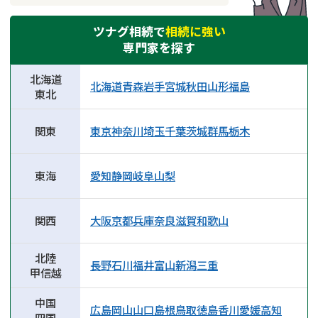
ツナグ相続で
相続に強い
専門家を探す
北海道
北海道
青森
岩手
宮城
秋田
山形
福島
東北
関東
東京
神奈川
埼玉
千葉
茨城
群馬
栃木
東海
愛知
静岡
岐阜
山梨
関西
大阪
京都
兵庫
奈良
滋賀
和歌山
北陸
長野
石川
福井
富山
新潟
三重
甲信越
中国
広島
岡山
山口
島根
鳥取
徳島
香川
愛媛
高知
四国