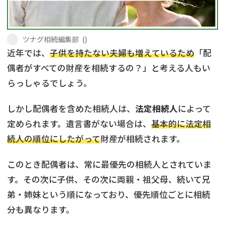
遺留分侵害額請求
相続手続き
相続手続き
遺言
ツナグ相続編集部
(
)
近年では、
子供を持たない夫婦も増えているため
「配
家族信託
遺産分割
偶者がすべての財産を相続するの？」と考える人もい
らっしゃるでしょう。
贈与税
不動産の相続
しかし配偶者を含めた相続人は、
法定相続人
によって
相続人調査
相続登記
定められます。遺言書がない場合は、
基本的に法定相
不動産評価(相続不動
調査・アンケート
続人の順位にしたがって
財産が相続されます。
産)
このとき配偶者は、常に最優先の相続人とされていま
す。その次に子供、その次に両親・祖父母、続いて兄
弟・姉妹という順になっており、優先順位ごとに相続
分も異なります。