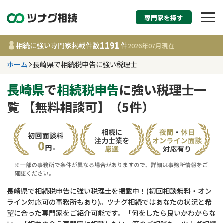
専門家を探す
相続税申告・相続手続
1191
相続に強い専門家掲載件数
件
2026年07月
現在
す
ホーム
長崎県で相続税申告に強い税理士
長崎県
長崎県
で
相続税申告
に強い税理士一
覧 【無料相談可】（5件）
1191
事務所
件
更新日 :
2026年07月21日
相談内容で探す
遺言書作成・遺言執行
費用相場
長崎県で相続税申告に強い税理士を掲載中！(初回相談無料・オン
ライン対応可の事務所もあり)。ツナグ相続ではあなたの状況と希
相続登記
コラム
望に合った専門家をご紹介可能です。「何をしたら良いかわからな