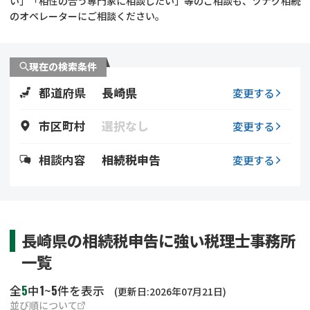
い」「相性の合う専門家に相談したい」等のご相談も、ツナグ相続
遺留分侵害額請求
相続手続き
のオペレーターにご相談ください。
相続手続き
遺言
現在の検索条件
家族信託
遺産分割
都道府県
長崎県
変更する
贈与税
不動産の相続
市区町村
選択なし
変更する
相続人調査
相続登記
相談内容
相続税申告
変更する
不動産評価(相続不動
調査・アンケート
産)
長崎県の相続税申告に強い税理士事務所
一覧
5
1
5
全
中
~
件を表示
(更新日:2026年07月21日)
並び順について