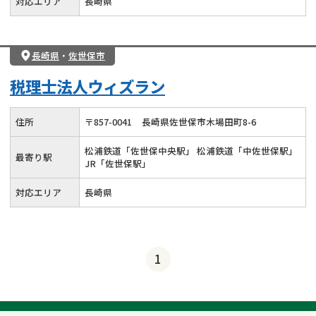
対応エリア
長崎県
長崎県
・
佐世保市
税理士法人ウィズラン
住所
〒
857
-
0041
長崎県佐世保市木場田町8-6
松浦鉄道「佐世保中央駅」 松浦鉄道「中佐世保駅」
最寄り駅
JR「佐世保駅」
対応エリア
長崎県
1