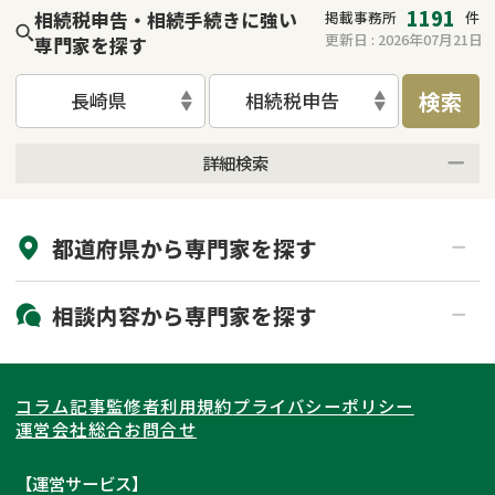
1191
相続税申告・相続手続きに強い
掲載事務所
件
更新日 :
2026年07月21日
専門家を探す
検索
長崎県
相続税申告
詳細検索
来所不要
オンライン面談可能
都道府県から
専門家
を探す
初回相談無料
土日祝の相談可能
19時以降電話可能
電話相談可能
北海道・東北
相談内容から
専門家
を探す
LINE予約可能
出張面談可能
関東
北海道
青森県
遺言書作成・遺言執行
相続放棄
コラム記事
監修者
利用規約
プライバシーポリシー
相続登記
遺産分割
東海
岩手県
東京都
宮城県
神奈川県
運営会社
総合お問合せ
遺留分侵害額請求
相続税申告
関西
秋田県
埼玉県
愛知県
山形県
千葉県
静岡県
【運営サービス】