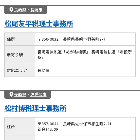
長崎県
・
長崎市
松尾友平税理士事務所
住所
〒
850
-
0032
長崎県長崎市興善町7-7
長崎電気軌道「めがね橋駅」 長崎電気軌道「市役所
最寄り駅
駅」
対応エリア
長崎県
長崎県
・
佐世保市
松村博税理士事務所
〒
857
-
0044
長崎県佐世保市相生町2-21
住所
新良ビル2F