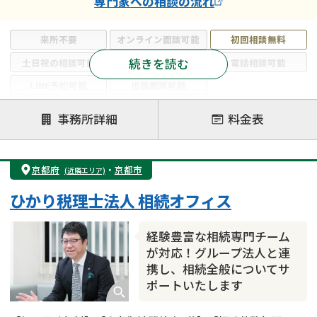
専門家
への相談の流れ
来所不要
オンライン面談可能
初回相談無料
続きを読む
土日祝の相談可能
19時以降電話可能
電話相談可能
LINE予約可能
出張面談可能
注力案件
事務所詳細
料金表
遺言書作成・遺言執行
相続放棄
相続登記
遺産分割
遺留分侵害額請求
相続税申告
京都府
・
京都市
(近隣エリア)
相続手続き
銀行手続き
家族信託
ひかり税理士法人 相続オフィス
成年後見・任意後見
贈与税
生前対策
相続人調査
相続財産調査
不動産評価(相続不動産)
経験豊富な相続専門チーム
相続トラブル
が対応！グループ法人と連
携し、相続全般についてサ
ポートいたします