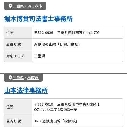
三重県
・
四日市市
堀木博貴司法書士事務所
住所
〒
512
-
0936
三重県四日市市別山1-703
最寄り駅
近鉄湯の山線「伊勢川島駅」
対応エリア
三重県
三重県
・
松阪市
山本法律事務所
〒
515
-
0019
三重県松阪市中央町384-1
住所
OZビルシエテ2階 203号室
最寄り駅
JR・近鉄山田線「松阪駅」