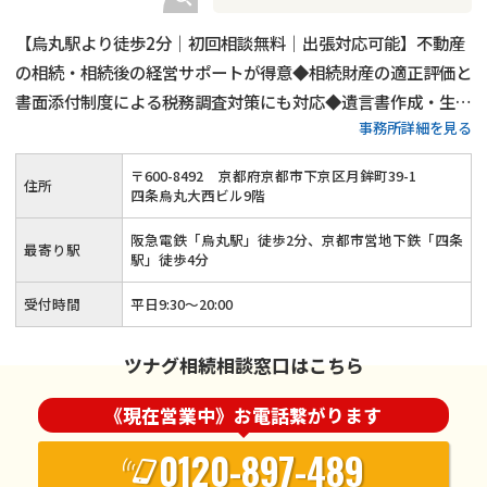
【烏丸駅より徒歩2分｜初回相談無料｜出張対応可能】不動産
の相続・相続後の経営サポートが得意◆相続財産の適正評価と
書面添付制度による税務調査対策にも対応◆遺言書作成・生前
事務所詳細を見る
贈与といった生前対策も可能◆相続税の節税とお客様の思いの
両立を全力でサポートさせていただきます！
〒
600
-
8492
京都府京都市下京区月鉾町39-1
住所
四条烏丸大西ビル9階
阪急電鉄「烏丸駅」徒歩2分、京都市営地下鉄「四条
最寄り駅
駅」徒歩4分
受付時間
平日9:30～20:00
ツナグ相続相談窓口はこちら
《現在営業中》お電話繋がります
0120-897-489