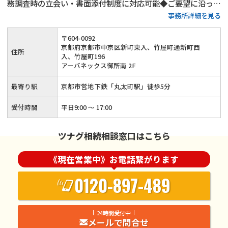
務調査時の立会い・書面添付制度に対応可能◆ご要望に沿った
事務所詳細を見る
生前対策のご提案も可能◆50年以上にわたって培ってきた知
識と経験を活かして安心感のある相続税申告を行います！
〒
604
-
0092
京都府京都市中京区新町東入、竹屋町通新町西
住所
入、竹屋町196
アーバネックス御所南 2F
最寄り駅
京都市営地下鉄「丸太町駅」徒歩5分
受付時間
平日9:00 ～ 17:00
ツナグ相続相談窓口はこちら
《現在営業中》お電話繋がります
0120-897-489
24時間受付中
メールで問合せ