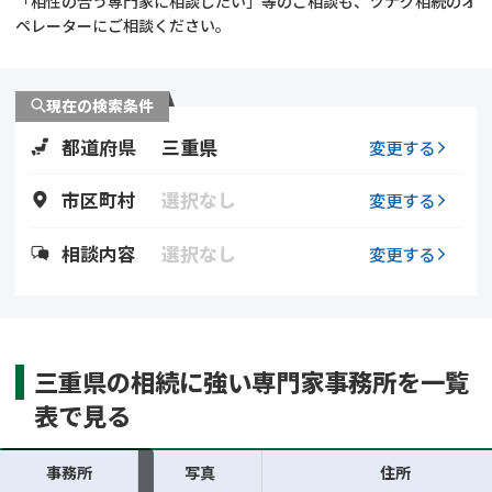
「相性の合う専門家に相談したい」等のご相談も、ツナグ相続のオ
遺留分侵害額請求
相続手続き
ペレーターにご相談ください。
相続手続き
遺言
現在の検索条件
家族信託
遺産分割
都道府県
三重県
変更する
贈与税
不動産の相続
市区町村
選択なし
変更する
相続人調査
相続登記
相談内容
選択なし
変更する
不動産評価(相続不動
調査・アンケート
産)
三重県の相続に強い専門家事務所を一覧
表で見る
事務所
写真
住所