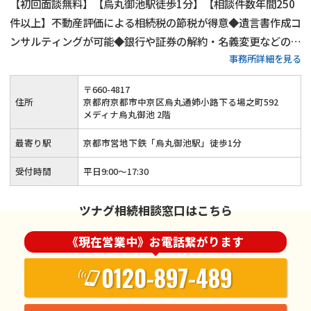
【初回面談無料】【烏丸御池駅徒歩1分】【相談件数年間250
件以上】不動産評価による相続税の節税が得意◆遺言書作成コ
ンサルティングが可能◆銀行や証券の解約・名義変更などの相
事務所詳細を見る
続関連手続きも可能◆ひかりグループの各法人と連携して、ワ
ンストップで相続手続きに対応します。相続のことなら経験豊
〒
660
-
4817
富な当法人にお任せください。
住所
京都府京都市中京区烏丸通姉小路下る場之町592
メディナ烏丸御池 2階
最寄り駅
京都市営地下鉄「烏丸御池駅」徒歩1分
受付時間
平日9:00～17:30
ツナグ相続相談窓口はこちら
《現在営業中》お電話繋がります
0120-897-489