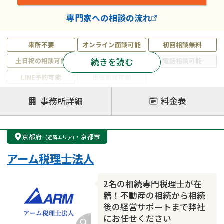
専門家
への相談の流れ
来所不要
オンライン面談可能
初回相談無料
続きを読む
土日祝の相談可能
19時以降電話可能
電話相談可能
LINE予約可能
出張面談可能
注力案件
事務所詳細
料金表
遺言書作成・遺言執行
相続放棄
相続登記
遺産分割
遺留分侵害額請求
相続税申告
京都府
・
京都市
(近隣エリア)
相続手続き
銀行手続き
家族信託
アーム税理士法人
成年後見・任意後見
贈与税
生前対策
相続人調査
相続財産調査
不動産評価(相続不動産)
2名の相続専門税理士が在
相続トラブル
籍！不動産の相続から相続
後の経営サポートまで弊社
にお任せください