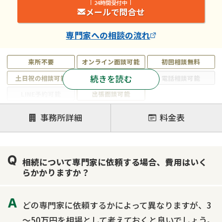
24時間受付中
メールで問合せ
専門家
への相談の流れ
来所不要
オンライン面談可能
初回相談無料
続きを読む
土日祝の相談可能
19時以降電話可能
電話相談可能
LINE予約可能
出張面談可能
注力案件
事務所詳細
料金表
遺言書作成・遺言執行
相続放棄
相続登記
遺産分割
遺留分侵害額請求
相続税申告
相続について専門家に依頼する場合、費用はいく
相続手続き
銀行手続き
家族信託
らかかりますか？
成年後見・任意後見
贈与税
生前対策
相続人調査
相続財産調査
不動産評価(相続不動産)
どの専門家に依頼するかによって異なりますが、3
相続トラブル
～50万円を相場として考えておくと良いでしょう。