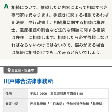
相続について、依頼したい内容によって相談すべき
相続人調査
相続財産調査
不動産評価(相続不動産)
専門家は異なります。手続きに関する相談であれば
相続トラブル
司法書士や行政書士、相続税に関する相談は税理
士、遺産相続の割合など法的な問題に関する相談
は弁護士に相談します。相談したら必ず依頼しなけ
ればならないわけではないので、悩みがある場合
は気軽に相談だけでもしてみると良いでしょう。
三重県
・
鈴鹿市
川戸綜合法律事務所
住所
〒
513
-
0809
三重県鈴鹿市西条4-80
最寄り駅
近鉄鈴鹿線「三日市駅」 伊勢鉄道伊勢線「鈴鹿駅」