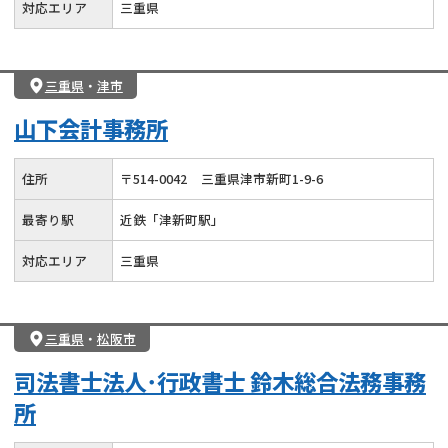
対応エリア
三重県
三重県
・
津市
山下会計事務所
住所
〒
514
-
0042
三重県津市新町1-9-6
最寄り駅
近鉄「津新町駅」
対応エリア
三重県
三重県
・
松阪市
司法書士法人･行政書士 鈴木総合法務事務
所