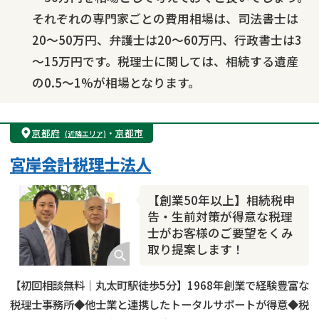
それぞれの専門家ごとの費用相場は、司法書士は
20～50万円、弁護士は20～60万円、行政書士は3
～15万円です。税理士に関しては、相続する遺産
の0.5～1%が相場となります。
京都府
・
京都市
(近隣エリア)
宮岸会計税理士法人
【創業50年以上】相続税申
告・生前対策が得意な税理
士がお客様のご要望をくみ
取り提案します！
【初回相談無料｜丸太町駅徒歩5分】1968年創業で経験豊富な
税理士事務所◆他士業と連携したトータルサポートが得意◆税