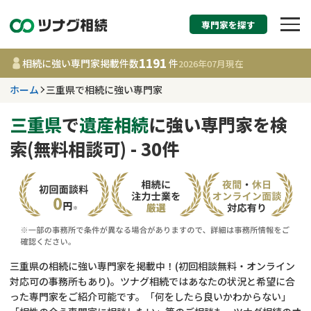
専門家を探す
相続税申告・相続手続
1191
相続に強い専門家掲載件数
件
2026年07月
現在
す
ホーム
三重県で相続に強い専門家
三重県
三重県
で
遺産相続
に強い専門家を検
索(無料相談可) - 30件
1191
事務所
件
更新日 :
2026年07月21日
相談内容で探す
遺言書作成・遺言執行
費用相場
三重県の相続に強い専門家を掲載中！(初回相談無料・オンライン
対応可の事務所もあり)。ツナグ相続ではあなたの状況と希望に合
相続登記
コラム
った専門家をご紹介可能です。「何をしたら良いかわからない」