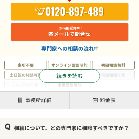
0120-897-489
24時間受付中
メールで問合せ
専門家
への相談の流れ
来所不要
オンライン面談可能
初回相談無料
続きを読む
土日祝の相談可能
19時以降電話可能
電話相談可能
LINE予約可能
出張面談可能
注力案件
事務所詳細
料金表
遺言書作成・遺言執行
相続放棄
相続登記
遺産分割
遺留分侵害額請求
相続税申告
相続について、どの専門家に相談すべきですか？
相続手続き
銀行手続き
家族信託
成年後見・任意後見
贈与税
生前対策