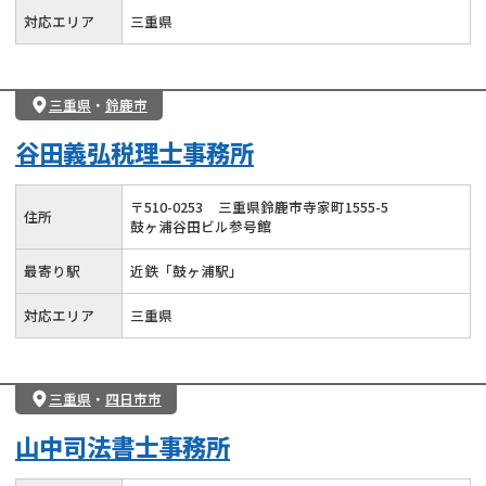
対応エリア
三重県
三重県
・
鈴鹿市
谷田義弘税理士事務所
〒
510
-
0253
三重県鈴鹿市寺家町1555-5
住所
鼓ヶ浦谷田ビル参号館
最寄り駅
近鉄「鼓ヶ浦駅」
対応エリア
三重県
三重県
・
四日市市
山中司法書士事務所