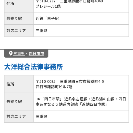
〒
510
-
0237
三重県鈴鹿市江島町4040
住所
プレジール1階
最寄り駅
近鉄「白子駅」
対応エリア
三重県
三重県
・
四日市市
大洋総合法律事務所
〒
510
-
0085
三重県四日市市諏訪町4-5
住所
四日市諏訪町ビル7階
JR「四日市駅」 近鉄名古屋線・近鉄湯の山線・四日
最寄り駅
市あすなろう鉄道内部線「近鉄四日市駅」
対応エリア
三重県