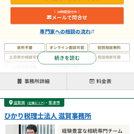
24時間受付中
メールで問合せ
専門家
への相談の流れ
来所不要
オンライン面談可能
初回相談無料
続きを読む
土日祝の相談可能
19時以降電話可能
電話相談可能
LINE予約可能
出張面談可能
注力案件
事務所詳細
料金表
遺言書作成・遺言執行
相続放棄
相続登記
遺産分割
遺留分侵害額請求
相続税申告
滋賀県
・
草津市
(近隣エリア)
相続手続き
銀行手続き
家族信託
ひかり税理士法人 滋賀事務所
成年後見・任意後見
贈与税
生前対策
相続人調査
相続財産調査
不動産評価(相続不動産)
経験豊富な相続専門チーム