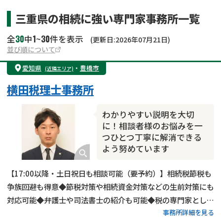
三重県の相続に強い専門家事務所一覧
30
1
30
全
中
~
件を表示
(更新日:2026年07月21日)
並び順について
愛知県
・
豊橋市
(近隣エリア)
横田税理士事務所
わかりやすい説明を大切
に！相談者様のお悩みを一
つひとつ丁寧に解消できる
よう努めています
【17:00以降・土日祝日も相談可能（要予約）】相続税節税も
争族回避も得意◆節税対策や相続資金対策などの生前対策にも
対応可能◆弁護士や司法書士の紹介も可能◆税の専門家として
事務所詳細を見る
生前対策から相続税申告まで一貫して対応いたします。「相続