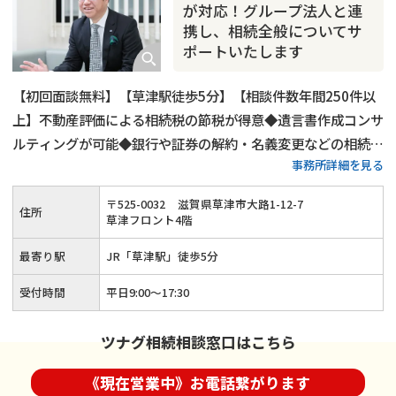
相続トラブル
が対応！グループ法人と連
携し、相続全般についてサ
ポートいたします
【初回面談無料】【草津駅徒歩5分】【相談件数年間250件以
上】不動産評価による相続税の節税が得意◆遺言書作成コンサ
ルティングが可能◆銀行や証券の解約・名義変更などの相続関
事務所詳細を見る
連手続きも可能◆ひかりグループの各法人と連携して、ワンス
トップで相続手続きに対応します。相続のことなら経験豊富な
〒
525
-
0032
滋賀県草津市大路1-12-7
住所
当法人にお任せください。
草津フロント4階
最寄り駅
JR「草津駅」徒歩5分
受付時間
平日9:00～17:30
ツナグ相続相談窓口はこちら
《現在営業中》お電話繋がります