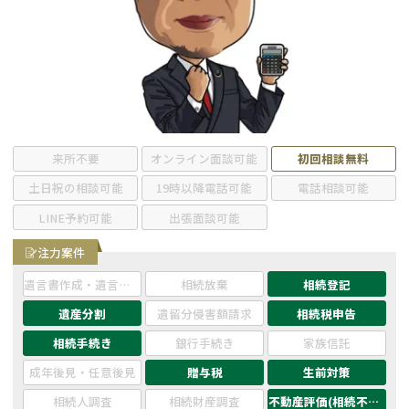
遺留分侵害額請求
相続手続き
相続手続き
遺言
家族信託
遺産分割
贈与税
不動産の相続
来所不要
オンライン面談可能
初回相談無料
土日祝の相談可能
19時以降電話可能
電話相談可能
相続人調査
相続登記
LINE予約可能
出張面談可能
不動産評価(相続不動
調査・アンケート
注力案件
産)
遺言書作成・遺言執行
相続放棄
相続登記
遺産分割
遺留分侵害額請求
相続税申告
相続手続き
銀行手続き
家族信託
成年後見・任意後見
贈与税
生前対策
相続人調査
相続財産調査
不動産評価(相続不動産)