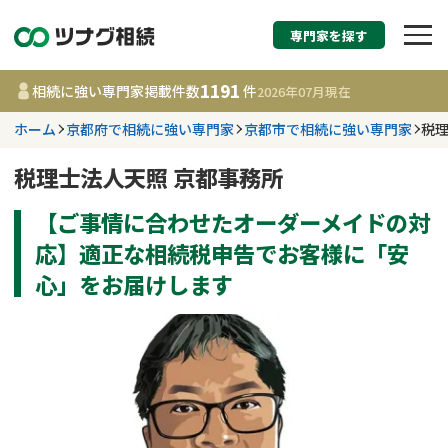
専門家を探す
相続税申告・相続手続
1191
相続に強い専門家掲載件数
件
2026年07月
現在
す
ホーム
京都府で相続に強い専門家
京都市で相続に強い専門家
税理
都道府県を選択
税理士法人天照 京都事務所
【ご事情に合わせたオーダーメイドの対
1191
事務所
件
更新日 :
2026年07月21日
応】適正な相続税申告でお客様に「安
心」をお届けします
相談内容で探す
遺言書作成・遺言執行
費用相場
相続登記
コラム