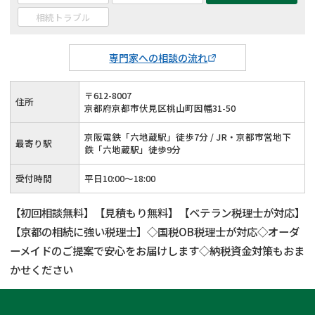
相続トラブル
専門家への相談の流れ
〒
612
-
8007
住所
京都府京都市伏見区桃山町因幡31-50
京阪電鉄「六地蔵駅」徒歩7分 / JR・京都市営地下
最寄り駅
鉄「六地蔵駅」徒歩9分
受付時間
平日10:00〜18:00
【初回相談無料】【見積もり無料】【ベテラン税理士が対応】
【京都の相続に強い税理士】◇国税OB税理士が対応◇オーダ
ーメイドのご提案で安心をお届けします◇納税資金対策もおま
かせください