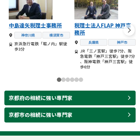
中島達矢税理士事務所
税理士法人FLAP 神戸事
務所
神奈川県
横須賀市
兵庫県
神戸市
京浜急行電鉄「堀ノ内」駅徒
歩3分
JR「三ノ宮駅」徒歩7分、阪
急電鉄「神戸三宮駅」徒歩7分
、阪神電鉄「神戸三宮駅」徒
歩6分
京都府
の
相続
に強い
専門家
京都市
の
相続
に強い
専門家