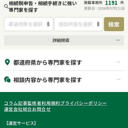
1191
相続税申告・相続手続きに強い
掲載事務所
件
更新日 :
2026年07月21日
専門家を探す
検索
都道府県を選択
相談内容を選択
詳細検索
来所不要
オンライン面談可能
都道府県から
専門家
を探す
初回相談無料
土日祝の相談可能
19時以降電話可能
電話相談可能
北海道・東北
相談内容から
専門家
を探す
LINE予約可能
出張面談可能
関東
北海道
青森県
遺言書作成・遺言執行
相続放棄
コラム記事
監修者
利用規約
プライバシーポリシー
相続登記
遺産分割
東海
岩手県
東京都
宮城県
神奈川県
運営会社
総合お問合せ
遺留分侵害額請求
相続税申告
関西
秋田県
埼玉県
愛知県
山形県
千葉県
静岡県
【運営サービス】
相続手続き
銀行手続き