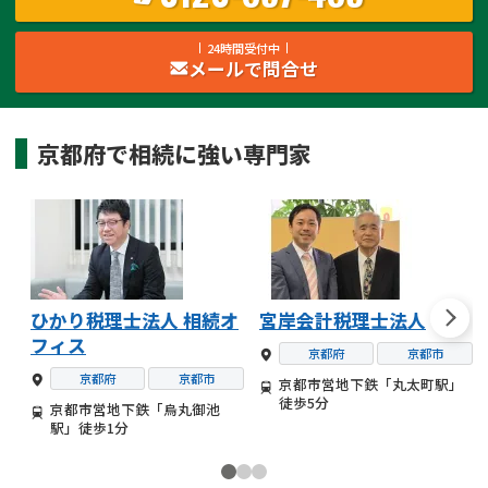
24時間受付中
メールで問合せ
京都府
で
相続
に強い
専門家
ひかり税理士法人 相続オ
宮岸会計税理士法人
フィス
京都府
京都市
京都府
京都市
京都市営地下鉄「丸太町駅」
徒歩5分
京都市営地下鉄「烏丸御池
駅」徒歩1分