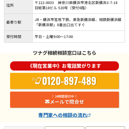
〒
222
-
0033
神奈川県横浜市港北区新横浜3-7-18
住所
日総第18ビル 520号（受付6階）
JR・横浜市営地下鉄、東急新横浜線、相鉄新横浜線
最寄り駅
「新横浜駅」8番出口出てすぐ
受付時間
平日・土曜9:00～17:00
ツナグ相続相談窓口はこちら
《現在営業中》お電話繋がります
0120-897-489
24時間受付中
メールで問合せ
専門家
への相談の流れ