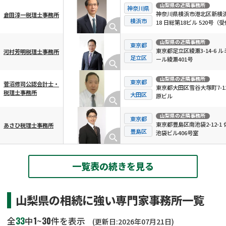
山梨県
の近隣事務所
神奈川県
神奈川県横浜市港北区新横浜3
倉田淳一税理士事務所
横浜市
18 日総第18ビル 520号（受
階）
山梨県
の近隣事務所
東京都
東京都足立区綾瀬3-14-6 ル
河村芳明税理士事務所
足立区
ール綾瀬401号
山梨県
の近隣事務所
東京都
菅沼修司公認会計士・
東京都大田区雪谷大塚町7-12
税理士事務所
大田区
原ビル
山梨県
の近隣事務所
東京都
東京都豊島区南池袋2-12-1 
あさひ税理士事務所
豊島区
池袋ビル406号室
一覧表の続きを見る
山梨県の相続に強い専門家事務所一覧
33
1
30
全
中
~
件を表示
(更新日:2026年07月21日)