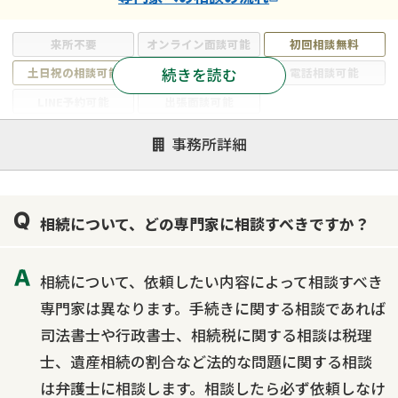
来所不要
オンライン面談可能
初回相談無料
続きを読む
土日祝の相談可能
19時以降電話可能
電話相談可能
LINE予約可能
出張面談可能
注力案件
事務所詳細
遺言書作成・遺言執行
相続放棄
相続登記
遺産分割
遺留分侵害額請求
相続税申告
相続について、どの専門家に相談すべきですか？
相続手続き
銀行手続き
家族信託
成年後見・任意後見
贈与税
生前対策
相続について、依頼したい内容によって相談すべき
相続人調査
相続財産調査
不動産評価(相続不動産)
専門家は異なります。手続きに関する相談であれば
相続トラブル
司法書士や行政書士、相続税に関する相談は税理
士、遺産相続の割合など法的な問題に関する相談
は弁護士に相談します。相談したら必ず依頼しなけ