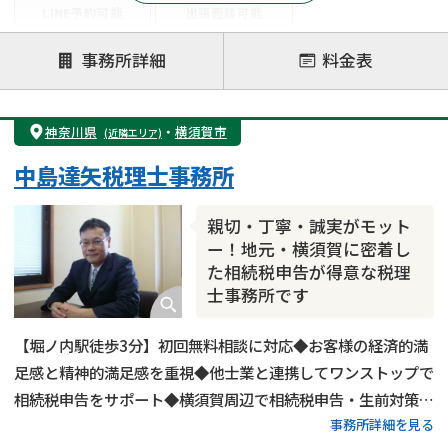
LINE予約可能
出張面談可能
注力案件
事務所詳細
料金表
遺言書作成・遺言執行
相続放棄
相続登記
遺産分割
遺留分侵害額請求
相続税申告
神奈川県
・
横須賀市
(近隣エリア)
相続手続き
銀行手続き
家族信託
中島達矢税理士事務所
成年後見・任意後見
贈与税
生前対策
相続人調査
相続財産調査
不動産評価(相続不動産)
親切・丁寧・誠実がモット
相続トラブル
ー！地元・横須賀に密着し
た相続税申告が得意な税理
士事務所です
【堀ノ内駅徒歩3分】初回無料相談に対応◆お客様の経済的満
足感と精神的満足感を重視◆他士業と連携してワンストップで
相続税申告をサポート◆横須賀周辺で相続税申告・生前対策を
事務所詳細を見る
検討しているなら当事務所までご相談ください。お客様のお気