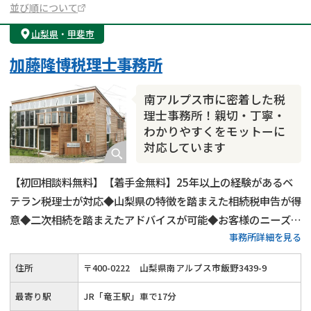
並び順について
山梨県
・
甲斐市
加藤隆博税理士事務所
南アルプス市に密着した税
理士事務所！親切・丁寧・
わかりやすくをモットーに
対応しています
【初回相談料無料】【着手金無料】25年以上の経験があるベ
テラン税理士が対応◆山梨県の特徴を踏まえた相続税申告が得
意◆二次相続を踏まえたアドバイスが可能◆お客様のニーズに
事務所詳細を見る
合わせて生前対策の手段を提案◆その他の相続税の悩みにも対
応◆お客様のお悩みに寄り添い、親切・丁寧・わかりやすくサ
住所
〒
400
-
0222
山梨県南アルプス市飯野3439-9
ポートいたします。
最寄り駅
JR「竜王駅」車で17分