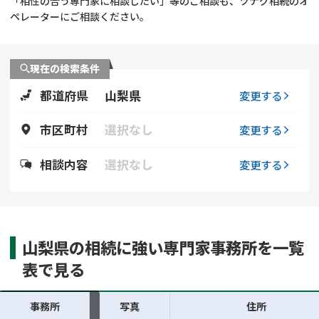
「相性の合う専門家に相談したい」等のご相談も、ツナグ相続のオ
遺留分侵害額請求
相続手続き
ペレーターにご相談ください。
相続手続き
遺言
現在の検索条件
家族信託
遺産分割
都道府県
山梨県
変更する
贈与税
不動産の相続
市区町村
選択なし
変更する
相続人調査
相続登記
相談内容
選択なし
変更する
不動産評価(相続不動
調査・アンケート
産)
山梨県の相続に強い専門家事務所を一覧
表で見る
事務所
写真
住所