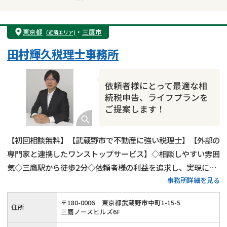
東京都
・
三鷹市
(近隣エリア)
田村輝久税理士事務所
依頼者様にとって最適な相
続税申告、ライフプランを
ご提案します！
【初回相談無料】【武蔵野市で不動産に強い税理士】【外部の
専門家と連携したワンストップサービス】◇相談しやすい雰囲
気◇三鷹駅から徒歩2分◇依頼者様の利益を追求し、実現に全
事務所詳細を見る
力を尽くします！
〒
180
-
0006
東京都武蔵野市中町1-15-5
住所
三鷹ノースヒルズ6F