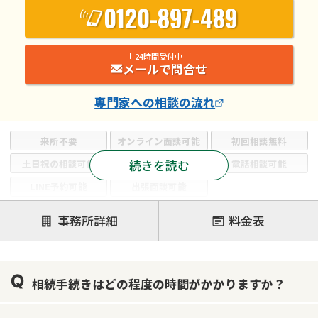
0120-897-489
24時間受付中
メールで問合せ
専門家
への相談の流れ
来所不要
オンライン面談可能
初回相談無料
続きを読む
土日祝の相談可能
19時以降電話可能
電話相談可能
LINE予約可能
出張面談可能
注力案件
事務所詳細
料金表
遺言書作成・遺言執行
相続放棄
相続登記
遺産分割
遺留分侵害額請求
相続税申告
相続手続きはどの程度の時間がかかりますか？
相続手続き
銀行手続き
家族信託
成年後見・任意後見
贈与税
生前対策