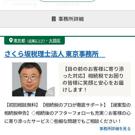
LINE予約可能
出張面談可能
注力案件
事務所詳細
遺言書作成・遺言執行
相続放棄
相続登記
遺産分割
遺留分侵害額請求
相続税申告
東京都
・
大田区
(近隣エリア)
相続手続き
銀行手続き
家族信託
さくら坂税理士法人 東京事務所
成年後見・任意後見
贈与税
生前対策
相続人調査
相続財産調査
不動産評価(相続不動産)
【目の前のお客様に寄り添
相続トラブル
った対応】相続税でお困り
の皆様に笑顔と安心をお届
けします！
【初回相談無料】【相続税のプロが徹底サポート】【提案型の
相続税申告】◇相続後のアフターフォローも充実◇お客様の心
に寄り添ったサービス◇些細な問題でもご相談ください！
事務所詳細を見る