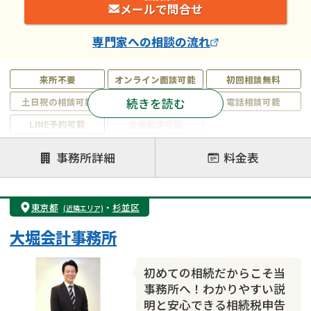
メールで問合せ
専門家
への相談の流れ
来所不要
オンライン面談可能
初回相談無料
続きを読む
土日祝の相談可能
19時以降電話可能
電話相談可能
LINE予約可能
出張面談可能
注力案件
事務所詳細
料金表
遺言書作成・遺言執行
相続放棄
相続登記
遺産分割
遺留分侵害額請求
相続税申告
東京都
・
杉並区
(近隣エリア)
相続手続き
銀行手続き
家族信託
大堀会計事務所
成年後見・任意後見
贈与税
生前対策
相続人調査
相続財産調査
不動産評価(相続不動産)
初めての相続だからこそ当
相続トラブル
事務所へ！わかりやすい説
明と安心できる相続税申告