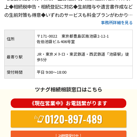
上◆相続税申告・相続登記に対応◆生前贈与や遺言書作成など
の生前対策も得意◆いずれのサービスも料金プランがわかりや
事務所詳細を見る
すい◆豊島区・板橋区・練馬区・北区で相続税申告をするなら
当事務所にご相談ください！15年以上の実務経験がある税理
〒
171
-
0022
東京都豊島区南池袋2-12-1
住所
士が丁寧に対応いたします！
佐伯池袋ビル406号室
JR・東京メトロ・東武鉄道・西武鉄道「池袋駅」徒
最寄り駅
歩5分
受付時間
平日 9:00～18:00
ツナグ相続相談窓口はこちら
《現在営業中》お電話繋がります
0120-897-489
24時間受付中