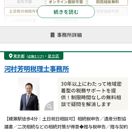
来所不要
オンライン面談可能
初回相談無料
続きを読む
土日祝の相談可能
19時以降電話可能
電話相談可能
LINE予約可能
出張面談可能
注力案件
事務所詳細
遺言書作成・遺言執行
相続放棄
相続登記
遺産分割
遺留分侵害額請求
相続税申告
東京都
・
足立区
(近隣エリア)
相続手続き
銀行手続き
家族信託
河村芳明税理士事務所
成年後見・任意後見
贈与税
生前対策
相続人調査
相続財産調査
不動産評価(相続不動産)
30年以上にわたって地域密
相続トラブル
着型の税務サポートを提
供！制限時間なしの無料相
談で疑問を解消します
【綾瀬駅徒歩4分｜土日祝日相談可】相続税申告／遺産分割協
議書／二次相続などの相続対策が得意◆贈与税申告／贈与契約