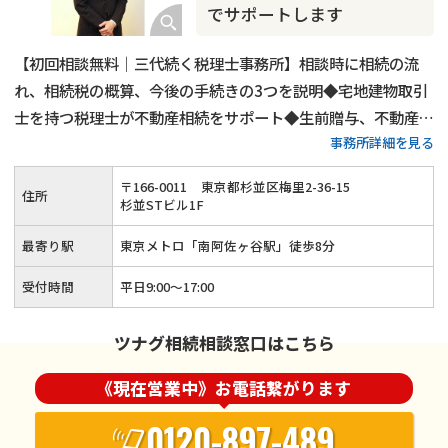
でサポートします
【初回相談無料｜三代続く税理士事務所】相談時に相続の流
れ、相続税の概算、今後の手続きの3つを説明◆宅地建物取引
士を持つ税理士が不動産相続をサポート◆生前贈与、不動産活
事務所詳細を見る
用、遺言書作成といった生前対策も得意◆土日祝日相談（要予
約）とオンライン面談にも対応している忙しい方が相談しやす
〒
166
-
0011
東京都杉並区梅里2-36-15
住所
い税理士事務所です。
杉並STビル1F
最寄り駅
東京メトロ「南阿佐ヶ谷駅」徒歩8分
受付時間
平日9:00～17:00
ツナグ相続相談窓口はこちら
《現在営業中》お電話繋がります
0120-897-489