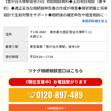
【雪が谷大塚駅徒歩2分】初回相談無料◆土日祝日相談（要予
約）◆適正妥当な相続税申告書の作成が得意◆現状把握と将来
設計で生前対策をサポート◆相続後の確定申告や経営相談にも
事務所詳細を見る
対応可能◆ベテラン税理士が相談から申告後のフォローまで対
応します。まずは相続税に関するお悩みをお聞かせください。
〒
145
-
0067
東京都大田区雪谷大塚町7-12
住所
木原ビル
最寄り駅
東急電鉄「雪が谷大塚駅」徒歩2分
受付時間
平日9:30～17:30
ツナグ相続相談窓口はこちら
《現在営業中》お電話繋がります
0120-897-489
24時間受付中