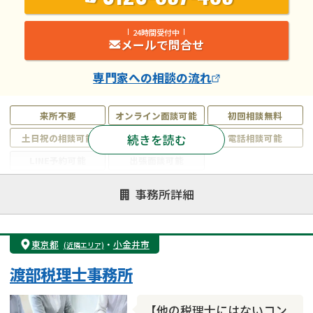
24時間受付中
メールで問合せ
専門家
への相談の流れ
来所不要
オンライン面談可能
初回相談無料
続きを読む
土日祝の相談可能
19時以降電話可能
電話相談可能
LINE予約可能
出張面談可能
注力案件
事務所詳細
遺言書作成・遺言執行
相続放棄
相続登記
遺産分割
遺留分侵害額請求
相続税申告
東京都
・
小金井市
(近隣エリア)
相続手続き
銀行手続き
家族信託
渡部税理士事務所
成年後見・任意後見
贈与税
生前対策
相続人調査
相続財産調査
不動産評価(相続不動産)
【他の税理士にはないコン