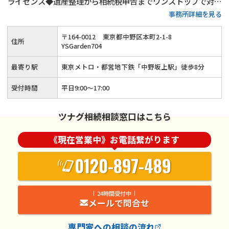
ライセンス◆遺産整理から相続税申告までワンストップで対応
事務所詳細を見る
可能◆20年以上の実務経験がある女性税理士が、お客様の気
持ちに寄り添って親切・丁寧に相続手続きを行います。
〒
164
-
0012
東京都中野区本町2-1-8
住所
YSGarden704
最寄り駅
東京メトロ・都営地下鉄「中野坂上駅」徒歩8分
受付時間
平日9:00〜17:00
ツナグ相続相談窓口はこちら
《現在営業中》お電話繋がります
0120-897-489
24時間受付中
メールで問合せ
専門家
への相談の流れ