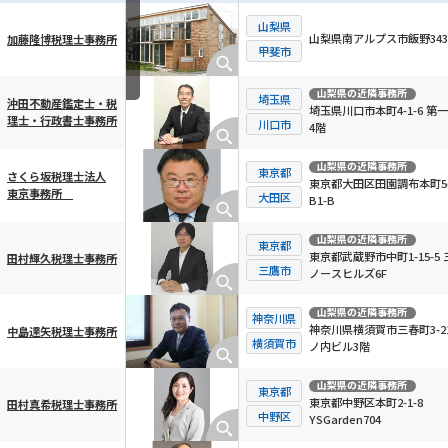
山梨県
山梨県南アルプス市飯野3439
加藤隆博税理士事務所
横スクロール可能
甲斐市
山梨県
の近隣事務所
埼玉県
沖田不動産鑑定士・税
埼玉県川口市本町4-1-6 第
理士・行政書士事務所
川口市
4階
山梨県
の近隣事務所
東京都
さくら坂税理士法人
東京都大田区田園調布本町56
東京事務所
大田区
B1-B
山梨県
の近隣事務所
東京都
東京都武蔵野市中町1-15-5 
田村輝久税理士事務所
三鷹市
ノースヒルズ6F
山梨県
の近隣事務所
神奈川県
神奈川県横須賀市三春町3-21
中島達矢税理士事務所
横須賀市
ノ内ビル3階
山梨県
の近隣事務所
東京都
東京都中野区本町2-1-8
田村真希税理士事務所
中野区
YSGarden704