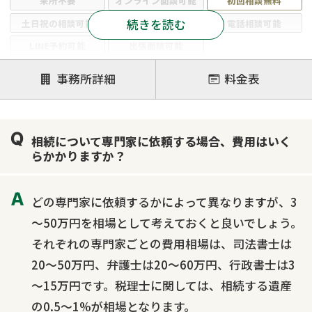
来所不要
オンライン面談可能
初回相談無料
続きを読む
土日祝の相談可能
19時以降電話可能
電話相談可能
LINE予約可能
出張面談可能
注力案件
事務所詳細
料金表
遺言書作成・遺言執行
相続放棄
相続登記
遺産分割
遺留分侵害額請求
相続税申告
相続について専門家に依頼する場合、費用はいく
相続手続き
銀行手続き
家族信託
らかかりますか？
成年後見・任意後見
贈与税
生前対策
相続人調査
相続財産調査
不動産評価(相続不動産)
どの専門家に依頼するかによって異なりますが、3
相続トラブル
～50万円を相場として考えておくと良いでしょう。
それぞれの専門家ごとの費用相場は、司法書士は
20～50万円、弁護士は20～60万円、行政書士は3
～15万円です。税理士に関しては、相続する遺産
の0.5～1%が相場となります。