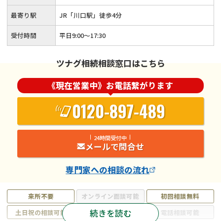
最寄り駅
JR「川口駅」徒歩4分
受付時間
平日9:00～17:30
ツナグ相続相談窓口はこちら
《現在営業中》お電話繋がります
0120-897-489
24時間受付中
メールで問合せ
専門家
への相談の流れ
来所不要
オンライン面談可能
初回相談無料
続きを読む
土日祝の相談可能
19時以降電話可能
電話相談可能