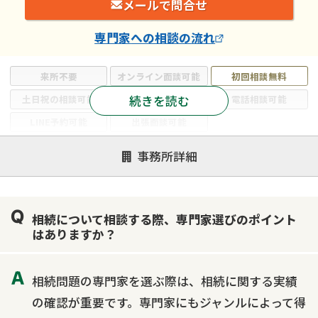
メールで問合せ
専門家
への相談の流れ
来所不要
オンライン面談可能
初回相談無料
続きを読む
土日祝の相談可能
19時以降電話可能
電話相談可能
LINE予約可能
出張面談可能
注力案件
事務所詳細
遺言書作成・遺言執行
相続放棄
相続登記
遺産分割
遺留分侵害額請求
相続税申告
相続について相談する際、専門家選びのポイント
相続手続き
銀行手続き
家族信託
はありますか？
成年後見・任意後見
贈与税
生前対策
相続人調査
相続財産調査
不動産評価(相続不動産)
相続問題の専門家を選ぶ際は、相続に関する実績
相続トラブル
の確認が重要です。専門家にもジャンルによって得