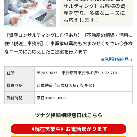
相続トラブル
サルティング】お客様の資
産を守り、多様なニーズに
お応えします！
【資産コンサルティングに自信あり】【不動産の相続・活用に
強い税理士事務所】◇事業承継業務もおまかせください◇多様
なニーズにお応えしたご提案を行います
事務所詳細を見る
住所
〒
202
-
0022
東京都西東京市柳沢5-2-32-218
最寄り駅
西武鉄道「西武柳沢駅」徒歩6分
受付時間
平日9:00～18:00
ツナグ相続相談窓口はこちら
《現在営業中》お電話繋がります