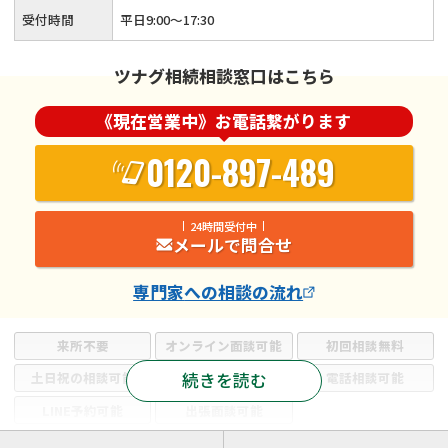
受付時間
平日9:00～17:30
ツナグ相続相談窓口はこちら
《現在営業中》お電話繋がります
0120-897-489
24時間受付中
メールで問合せ
専門家
への相談の流れ
来所不要
オンライン面談可能
初回相談無料
続きを読む
土日祝の相談可能
19時以降電話可能
電話相談可能
LINE予約可能
出張面談可能