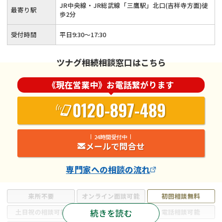
JR中央線・JR総武線「三鷹駅」北口(吉祥寺方面)徒
最寄り駅
歩2分
受付時間
平日9:30～17:30
ツナグ相続相談窓口はこちら
《現在営業中》お電話繋がります
0120-897-489
24時間受付中
メールで問合せ
専門家
への相談の流れ
来所不要
オンライン面談可能
初回相談無料
続きを読む
土日祝の相談可能
19時以降電話可能
電話相談可能