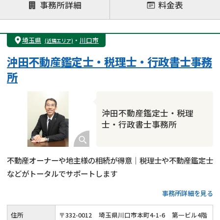
注力案件
事務所詳細
料金表
遺言書作成・遺言執行
相続放棄
相続登記
遺産分割
遺留分侵害額請求
相続税申告
埼玉県
・
川口市
(近隣エリア)
相続手続き
銀行手続き
家族信託
沖田不動産鑑定士・税理士・行政書士事務
成年後見・任意後見
贈与税
生前対策
所
相続人調査
相続財産調査
不動産評価(相続不動産)
相続トラブル
沖田不動産鑑定士・税理
士・行政書士事務所
不動産オーナーや地主様の相続が得意｜税理士や不動産鑑定士
などがトータルでサポートします
事務所詳細を見る
住所
〒
332
-
0012
埼玉県川口市本町4-1-6
第一ビル4階