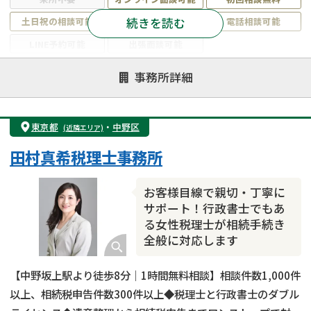
続きを読む
土日祝の相談可能
19時以降電話可能
電話相談可能
LINE予約可能
出張面談可能
注力案件
事務所詳細
遺言書作成・遺言執行
相続放棄
相続登記
遺産分割
遺留分侵害額請求
相続税申告
東京都
・
中野区
(近隣エリア)
相続手続き
銀行手続き
家族信託
田村真希税理士事務所
成年後見・任意後見
贈与税
生前対策
相続人調査
相続財産調査
不動産評価(相続不動産)
お客様目線で親切・丁寧に
相続トラブル
サポート！行政書士でもあ
る女性税理士が相続手続き
全般に対応します
【中野坂上駅より徒歩8分｜1時間無料相談】相談件数1,000件
以上、相続税申告件数300件以上◆税理士と行政書士のダブル