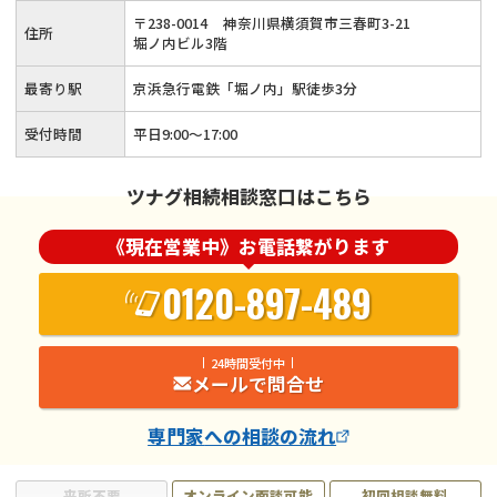
持ちに寄り添って親切・丁寧・誠実にサポートさせていただき
〒
238
-
0014
神奈川県横須賀市三春町3-21
住所
ます。
堀ノ内ビル3階
最寄り駅
京浜急行電鉄「堀ノ内」駅徒歩3分
受付時間
平日9:00～17:00
ツナグ相続相談窓口はこちら
《現在営業中》お電話繋がります
0120-897-489
24時間受付中
メールで問合せ
専門家
への相談の流れ
来所不要
オンライン面談可能
初回相談無料