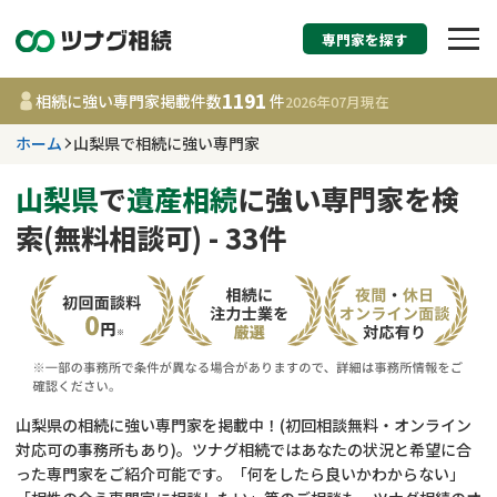
専門家を探す
相続税申告・相続手続
1191
相続に強い専門家掲載件数
件
2026年07月
現在
す
ホーム
山梨県で相続に強い専門家
山梨県
山梨県
で
遺産相続
に強い専門家を検
索(無料相談可) - 33件
1191
事務所
件
更新日 :
2026年07月21日
相談内容で探す
遺言書作成・遺言執行
費用相場
山梨県の相続に強い専門家を掲載中！(初回相談無料・オンライン
対応可の事務所もあり)。ツナグ相続ではあなたの状況と希望に合
相続登記
コラム
った専門家をご紹介可能です。「何をしたら良いかわからない」