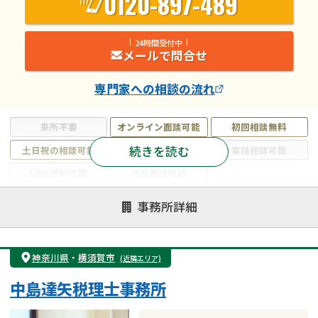
0120-897-489
24時間受付中
メールで問合せ
専門家
への相談の流れ
来所不要
オンライン面談可能
初回相談無料
続きを読む
土日祝の相談可能
19時以降電話可能
電話相談可能
LINE予約可能
出張面談可能
注力案件
事務所詳細
遺言書作成・遺言執行
相続放棄
相続登記
遺産分割
遺留分侵害額請求
相続税申告
神奈川県
・
横須賀市
(近隣エリア)
相続手続き
銀行手続き
家族信託
中島達矢税理士事務所
成年後見・任意後見
贈与税
生前対策
相続人調査
相続財産調査
不動産評価(相続不動産)