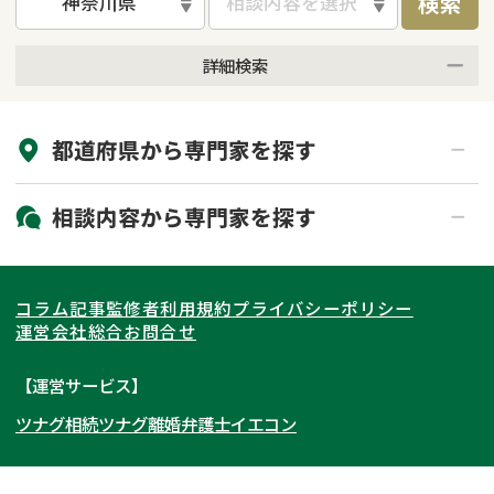
検索
神奈川県
相談内容を選択
詳細検索
来所不要
オンライン面談可能
都道府県から
専門家
を探す
初回相談無料
土日祝の相談可能
19時以降電話可能
電話相談可能
北海道・東北
相談内容から
専門家
を探す
LINE予約可能
出張面談可能
関東
北海道
青森県
遺言書作成・遺言執行
相続放棄
コラム記事
監修者
利用規約
プライバシーポリシー
相続登記
遺産分割
東海
岩手県
東京都
宮城県
神奈川県
運営会社
総合お問合せ
遺留分侵害額請求
相続税申告
関西
秋田県
埼玉県
愛知県
山形県
千葉県
静岡県
【運営サービス】
相続手続き
銀行手続き
ツナグ相続
ツナグ離婚弁護士
イエコン
北陸・甲信越
福島県
茨城県
岐阜県
大阪府
群馬県
山梨県
京都府
家族信託
成年後見・任意後見
贈与税
生前対策