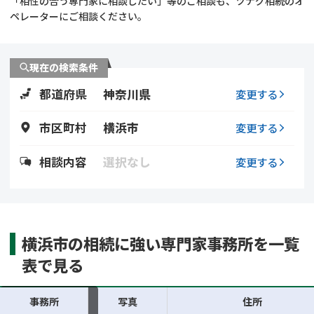
「相性の合う専門家に相談したい」等のご相談も、ツナグ相続のオ
遺留分侵害額請求
相続手続き
ペレーターにご相談ください。
相続手続き
遺言
現在の検索条件
家族信託
遺産分割
都道府県
神奈川県
変更する
贈与税
不動産の相続
市区町村
横浜市
変更する
相続人調査
相続登記
相談内容
選択なし
変更する
不動産評価(相続不動
調査・アンケート
産)
横浜市の相続に強い専門家事務所を一覧
表で見る
事務所
写真
住所