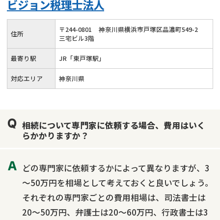
ビジョン税理士法人
成年後見・任意後見
贈与税
生前対策
相続人調査
相続財産調査
不動産評価(相続不動産)
〒
244
-
0801
神奈川県横浜市戸塚区品濃町549-2
住所
三宅ビル3階
相続トラブル
最寄り駅
JR「東戸塚駅」
対応エリア
神奈川県
相続について専門家に依頼する場合、費用はいく
らかかりますか？
どの専門家に依頼するかによって異なりますが、3
～50万円を相場として考えておくと良いでしょう。
それぞれの専門家ごとの費用相場は、司法書士は
20～50万円、弁護士は20～60万円、行政書士は3