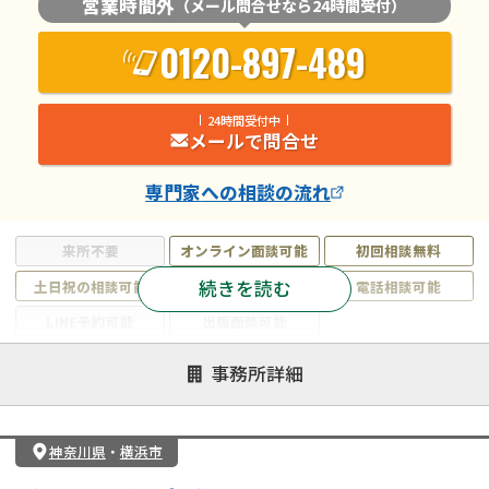
営業時間外
（メール問合せなら24時間受付）
0120-897-489
24時間受付中
メールで問合せ
専門家
への相談の流れ
来所不要
オンライン面談可能
初回相談無料
続きを読む
土日祝の相談可能
19時以降電話可能
電話相談可能
LINE予約可能
出張面談可能
注力案件
事務所詳細
遺言書作成・遺言執行
相続放棄
相続登記
遺産分割
遺留分侵害額請求
相続税申告
神奈川県
・
横浜市
相続手続き
銀行手続き
家族信託