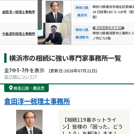
神奈川県横浜市港北区新横浜3
神奈川県
倉田淳一税理士事務所
18 日総第18ビル 520号（受
横浜市
横スクロール可能
階）
横浜市
の近隣事務所
神奈川県
神奈川県横須賀市三春町3-21
中島達矢税理士事務所
横須賀市
ノ内ビル3階
横浜市の相続に強い専門家事務所一覧
7
1
7
全
中
~
件を表示
(更新日:2026年07月21日)
並び順について
神奈川県
・
横浜市
倉田淳一税理士事務所
【相続119番ホットライ
ン】皆様の「困った、どう
しよう」を解決します！