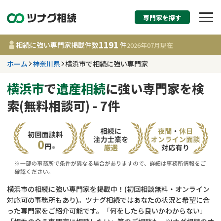
専門家を探す
相続税申告・相続手続
1191
相続に強い専門家掲載件数
件
2026年07月
現在
す
ホーム
神奈川県
横浜市で相続に強い専門家
神奈川県
横浜市
で
遺産相続
に強い専門家を検
索(無料相談可) - 7件
1191
事務所
件
更新日 :
2026年07月21日
相談内容で探す
遺言書作成・遺言執行
費用相場
横浜市の相続に強い専門家を掲載中！(初回相談無料・オンライン
対応可の事務所もあり)。ツナグ相続ではあなたの状況と希望に合
相続登記
コラム
った専門家をご紹介可能です。「何をしたら良いかわからない」