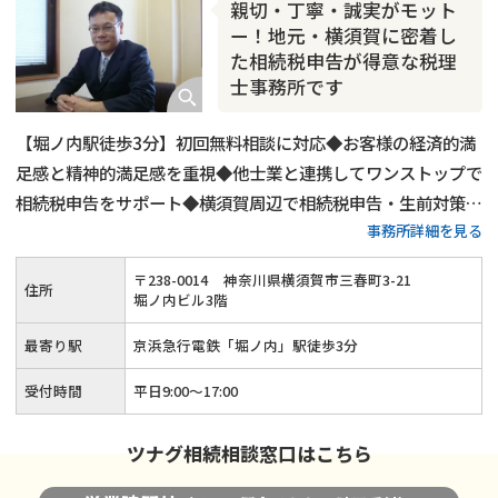
親切・丁寧・誠実がモット
相続トラブル
ー！地元・横須賀に密着し
た相続税申告が得意な税理
士事務所です
【堀ノ内駅徒歩3分】初回無料相談に対応◆お客様の経済的満
足感と精神的満足感を重視◆他士業と連携してワンストップで
相続税申告をサポート◆横須賀周辺で相続税申告・生前対策を
事務所詳細を見る
検討しているなら当事務所までご相談ください。お客様のお気
持ちに寄り添って親切・丁寧・誠実にサポートさせていただき
〒
238
-
0014
神奈川県横須賀市三春町3-21
住所
ます。
堀ノ内ビル3階
最寄り駅
京浜急行電鉄「堀ノ内」駅徒歩3分
受付時間
平日9:00～17:00
ツナグ相続相談窓口はこちら