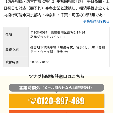
【遺産相続・遺言作成に特化】◆初回相談無料｜平日夜間・土
日祝日も対応（要予約）◆各士業と連携し、相続手続き全てを
丸投げ可能◆東京都内・神奈川・千葉・埼玉の1都3県であれ
事務所詳細を見る
ば無料出張相談◆相続人調査代行／相続財産調査代行／遺産分
割協議書作成支援・相続人間連絡調整／銀行口座の解約、名義
〒
108
-
0074
東京都港区高輪2-14-14
住所
変更代行◆相続手続きを一括しておまかせください
高輪グランドハイツ801
都営地下鉄浅草線「泉岳寺駅」徒歩5分、JR「高輪
最寄り駅
ゲートウェイ駅」徒歩7分
受付時間
10:00～20:00
ツナグ相続相談窓口はこちら
営業時間外
（メール問合せなら24時間受付）
0120-897-489