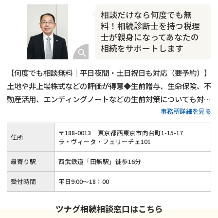
相続人調査
相続財産調査
不動産評価(相続不動産)
相談だけなら何度でも無
相続トラブル
料！相続診断士を持つ税理
士が親身になってあなたの
相続をサポートします
【何度でも相談無料｜平日夜間・土日祝日も対応（要予約）】
土地や非上場株式などの評価が得意◆生前贈与、生命保険、不
動産活用、エンディングノートなどの生前対策についても対応
事務所詳細を見る
可能◆税理士兼相続診断士が細やかな説明と親身な対応で、ご
依頼者様の相続を最後までしっかりとサポートします！
〒
188
-
0013
東京都西東京市向台町1-15-17
住所
ラ・ヴィータ・フェリーチェ101
最寄り駅
西武鉄道「田無駅」徒歩16分
受付時間
平日9:00〜18：00
ツナグ相続相談窓口はこちら