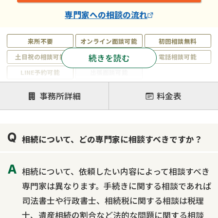
専門家
への相談の流れ
来所不要
オンライン面談可能
初回相談無料
続きを読む
土日祝の相談可能
19時以降電話可能
電話相談可能
LINE予約可能
出張面談可能
注力案件
事務所詳細
料金表
遺言書作成・遺言執行
相続放棄
相続登記
遺産分割
遺留分侵害額請求
相続税申告
相続について、どの専門家に相談すべきですか？
相続手続き
銀行手続き
家族信託
成年後見・任意後見
贈与税
生前対策
相続について、依頼したい内容によって相談すべき
相続人調査
相続財産調査
不動産評価(相続不動産)
専門家は異なります。手続きに関する相談であれば
相続トラブル
司法書士や行政書士、相続税に関する相談は税理
士、遺産相続の割合など法的な問題に関する相談