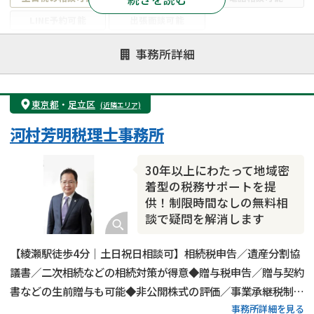
LINE予約可能
出張面談可能
注力案件
事務所詳細
遺言書作成・遺言執行
相続放棄
相続登記
遺産分割
遺留分侵害額請求
相続税申告
東京都
・
足立区
(近隣エリア)
相続手続き
銀行手続き
家族信託
河村芳明税理士事務所
成年後見・任意後見
贈与税
生前対策
相続人調査
相続財産調査
不動産評価(相続不動産)
30年以上にわたって地域密
相続トラブル
着型の税務サポートを提
供！制限時間なしの無料相
談で疑問を解消します
【綾瀬駅徒歩4分｜土日祝日相談可】相続税申告／遺産分割協
議書／二次相続などの相続対策が得意◆贈与税申告／贈与契約
書などの生前贈与も可能◆非公開株式の評価／事業承継税制の
事務所詳細を見る
対応も実施◆20年以上の経験がある代表税理士が相続税申