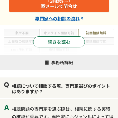
24時間受付中
メールで問合せ
専門家
への相談の流れ
来所不要
オンライン面談可能
初回相談無料
続きを読む
土日祝の相談可能
19時以降電話可能
電話相談可能
LINE予約可能
出張面談可能
注力案件
事務所詳細
遺言書作成・遺言執行
相続放棄
相続登記
遺産分割
遺留分侵害額請求
相続税申告
相続について相談する際、専門家選びのポイント
相続手続き
銀行手続き
家族信託
はありますか？
成年後見・任意後見
贈与税
生前対策
相続人調査
相続財産調査
不動産評価(相続不動産)
相続問題の専門家を選ぶ際は、相続に関する実績
相続トラブル
の確認が重要です。専門家にもジャンルによって得