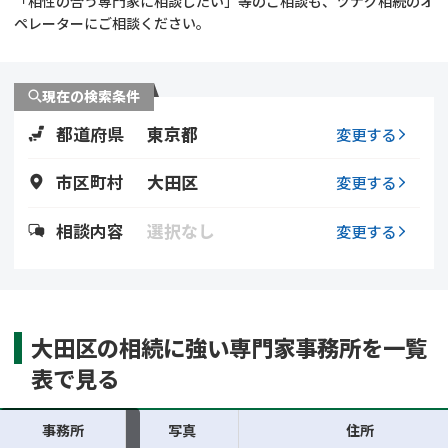
「相性の合う専門家に相談したい」等のご相談も、ツナグ相続のオ
遺留分侵害額請求
相続手続き
ペレーターにご相談ください。
相続手続き
遺言
現在の検索条件
家族信託
遺産分割
都道府県
東京都
変更する
贈与税
不動産の相続
市区町村
大田区
変更する
相続人調査
相続登記
相談内容
選択なし
変更する
不動産評価(相続不動
調査・アンケート
産)
大田区の相続に強い専門家事務所を一覧
表で見る
事務所
写真
住所