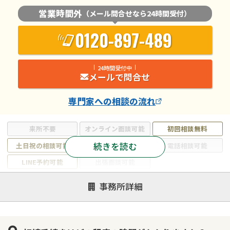
営業時間外
（メール問合せなら24時間受付）
0120-897-489
24時間受付中
メールで問合せ
専門家
への相談の流れ
来所不要
オンライン面談可能
初回相談無料
続きを読む
土日祝の相談可能
19時以降電話可能
電話相談可能
LINE予約可能
出張面談可能
注力案件
事務所詳細
遺言書作成・遺言執行
相続放棄
相続登記
遺産分割
遺留分侵害額請求
相続税申告