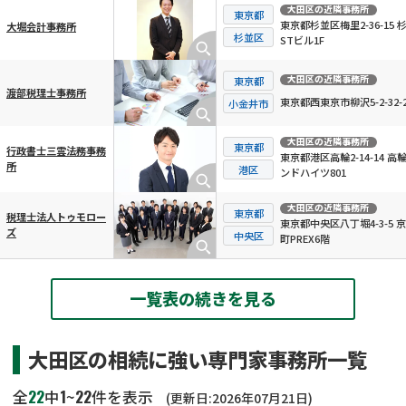
大田区
の近隣事務所
東京都
東京都杉並区梅里2-36-15 
大堀会計事務所
杉並区
STビル1F
大田区
の近隣事務所
東京都
渡部税理士事務所
東京都西東京市柳沢5-2-32-2
小金井市
大田区
の近隣事務所
東京都
行政書士三雲法務事務
東京都港区高輪2-14-14 高
所
港区
ンドハイツ801
大田区
の近隣事務所
東京都
税理士法人トゥモロー
東京都中央区八丁堀4-3-5 
ズ
中央区
町PREX6階
一覧表の続きを見る
大田区の相続に強い専門家事務所一覧
22
1
22
全
中
~
件を表示
(更新日:2026年07月21日)