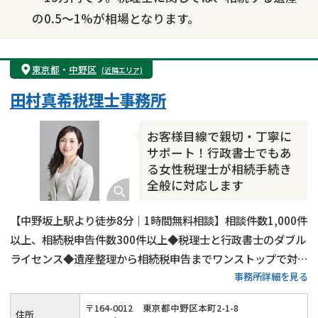
の0.5～1%が相場となります。
東京都
・
中野区
(近隣エリア)
田村真希税理士事務所
お客様目線で親切・丁寧に
サポート！行政書士でもあ
る女性税理士が相続手続き
全般に対応します
【中野坂上駅より徒歩8分｜1時間無料相談】相談件数1,000件
以上、相続税申告件数300件以上◆税理士と行政書士のダブル
ライセンス◆遺産整理から相続税申告までワンストップで対応
事務所詳細を見る
可能◆20年以上の実務経験がある女性税理士が、お客様の気
持ちに寄り添って親切・丁寧に相続手続きを行います。
〒
164
-
0012
東京都中野区本町2-1-8
住所