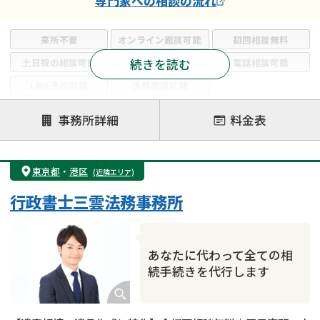
専門家
への相談の流れ
来所不要
オンライン面談可能
初回相談無料
続きを読む
土日祝の相談可能
19時以降電話可能
電話相談可能
LINE予約可能
出張面談可能
注力案件
事務所詳細
料金表
遺言書作成・遺言執行
相続放棄
相続登記
遺産分割
遺留分侵害額請求
相続税申告
東京都
・
港区
(近隣エリア)
相続手続き
銀行手続き
家族信託
行政書士三雲法務事務所
成年後見・任意後見
贈与税
生前対策
相続人調査
相続財産調査
不動産評価(相続不動産)
相続トラブル
あなたに代わって全ての相
続手続きを代行します