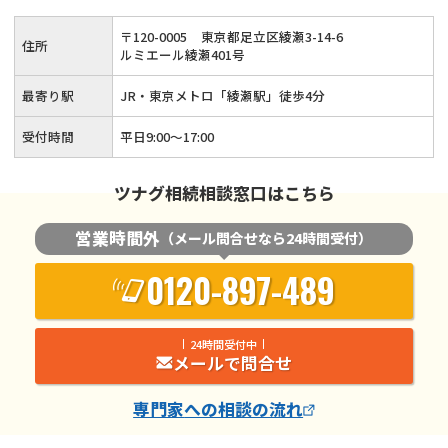
告・生前対策・事業承継など相続全般についてサポートいたし
〒
120
-
0005
東京都足立区綾瀬3-14-6
住所
ます。
ルミエール綾瀬401号
最寄り駅
JR・東京メトロ「綾瀬駅」徒歩4分
受付時間
平日9:00〜17:00
ツナグ相続相談窓口はこちら
営業時間外
（メール問合せなら24時間受付）
0120-897-489
24時間受付中
メールで問合せ
専門家
への相談の流れ