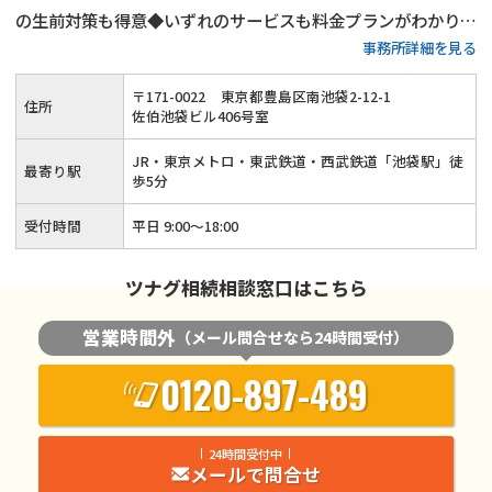
の生前対策も得意◆いずれのサービスも料金プランがわかりや
事務所詳細を見る
すい◆豊島区・板橋区・練馬区・北区で相続税申告をするなら
当事務所にご相談ください！15年以上の実務経験がある税理
〒
171
-
0022
東京都豊島区南池袋2-12-1
住所
士が丁寧に対応いたします！
佐伯池袋ビル406号室
JR・東京メトロ・東武鉄道・西武鉄道「池袋駅」徒
最寄り駅
歩5分
受付時間
平日 9:00～18:00
ツナグ相続相談窓口はこちら
営業時間外
（メール問合せなら24時間受付）
0120-897-489
24時間受付中
メールで問合せ