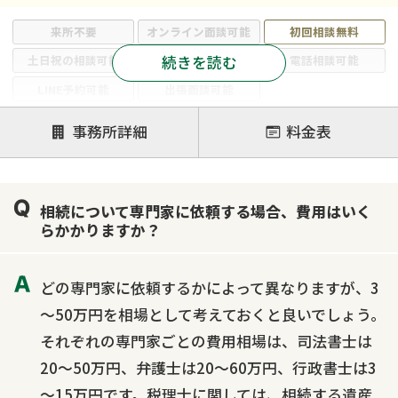
来所不要
オンライン面談可能
初回相談無料
続きを読む
土日祝の相談可能
19時以降電話可能
電話相談可能
LINE予約可能
出張面談可能
注力案件
事務所詳細
料金表
遺言書作成・遺言執行
相続放棄
相続登記
遺産分割
遺留分侵害額請求
相続税申告
相続について専門家に依頼する場合、費用はいく
相続手続き
銀行手続き
家族信託
らかかりますか？
成年後見・任意後見
贈与税
生前対策
相続人調査
相続財産調査
不動産評価(相続不動産)
どの専門家に依頼するかによって異なりますが、3
相続トラブル
～50万円を相場として考えておくと良いでしょう。
それぞれの専門家ごとの費用相場は、司法書士は
20～50万円、弁護士は20～60万円、行政書士は3
～15万円です。税理士に関しては、相続する遺産