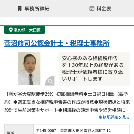
注力案件
事務所詳細
料金表
遺言書作成・遺言執行
相続放棄
相続登記
遺産分割
遺留分侵害額請求
相続税申告
東京都
・
大田区
相続手続き
銀行手続き
家族信託
菅沼修司公認会計士・税理士事務所
成年後見・任意後見
贈与税
生前対策
相続人調査
相続財産調査
不動産評価(相続不動産)
安心感のある相続税申告
相続トラブル
を！30年以上の経歴がある
税理士が依頼者様に寄り添
いサポートします
【雪が谷大塚駅徒歩2分】初回相談無料◆土日祝日相談（要予
約）◆適正妥当な相続税申告書の作成が得意◆現状把握と将来
設計で生前対策をサポート◆相続後の確定申告や経営相談にも
事務所詳細を見る
対応可能◆ベテラン税理士が相談から申告後のフォローまで対
応します。まずは相続税に関するお悩みをお聞かせください。
〒
145
-
0067
東京都大田区雪谷大塚町7-12
住所