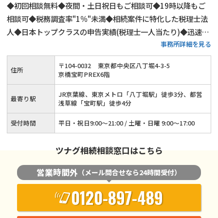
◆初回相談無料◆夜間・土日祝日もご相談可◆19時以降もご
相談可◆税務調査率"1％"未満◆相続案件に特化した税理士法
人◆日本トップクラスの申告実績(税理士一人当たり)◆迅速対
事務所詳細を見る
応をお約束、ご相談は1営業日以内に返答
〒
104
-
0032
東京都中央区八丁堀4-3-5
住所
京橋宝町PREX6階
JR京葉線、東京メトロ「八丁堀駅」徒歩3分、都営
最寄り駅
浅草線「宝町駅」徒歩4分
受付時間
平日・祝日9:00～21:00 / 土曜・日曜 9:00～17:00
ツナグ相続相談窓口はこちら
営業時間外
（メール問合せなら24時間受付）
0120-897-489