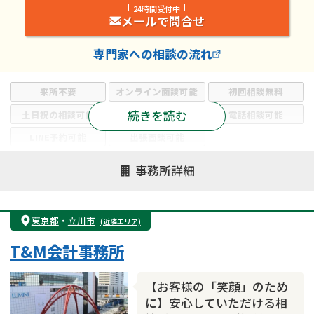
24時間受付中
メールで問合せ
専門家
への相談の流れ
来所不要
オンライン面談可能
初回相談無料
続きを読む
土日祝の相談可能
19時以降電話可能
電話相談可能
LINE予約可能
出張面談可能
注力案件
事務所詳細
遺言書作成・遺言執行
相続放棄
相続登記
遺産分割
遺留分侵害額請求
相続税申告
東京都
・
立川市
(近隣エリア)
相続手続き
銀行手続き
家族信託
T&M会計事務所
成年後見・任意後見
贈与税
生前対策
相続人調査
相続財産調査
不動産評価(相続不動産)
【お客様の「笑顔」のため
相続トラブル
に】安心していただける相