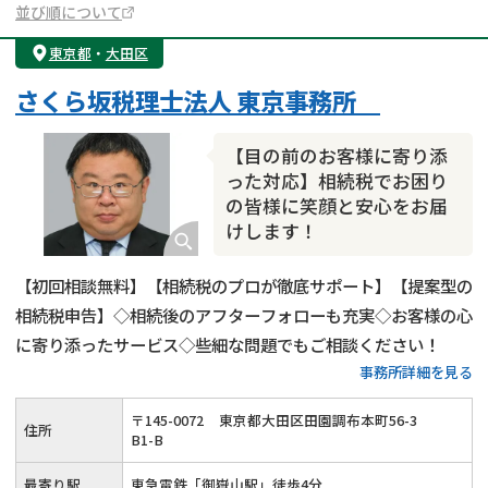
並び順について
東京都
・
大田区
さくら坂税理士法人 東京事務所
【目の前のお客様に寄り添
った対応】相続税でお困り
の皆様に笑顔と安心をお届
けします！
【初回相談無料】【相続税のプロが徹底サポート】【提案型の
相続税申告】◇相続後のアフターフォローも充実◇お客様の心
に寄り添ったサービス◇些細な問題でもご相談ください！
事務所詳細を見る
〒
145
-
0072
東京都大田区田園調布本町56-3
住所
B1-B
最寄り駅
東急電鉄「御嶽山駅」徒歩4分