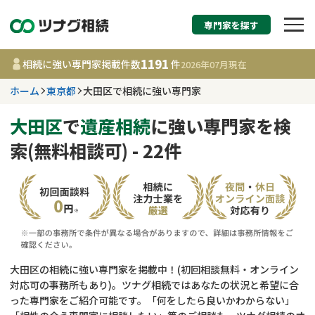
専門家を探す
相続税申告・相続手続
1191
相続に強い専門家掲載件数
件
2026年07月
現在
す
ホーム
東京都
大田区で相続に強い専門家
東京都
大田区
で
遺産相続
に強い専門家を検
索(無料相談可) - 22件
1191
事務所
件
更新日 :
2026年07月21日
相談内容で探す
遺言書作成・遺言執行
費用相場
大田区の相続に強い専門家を掲載中！(初回相談無料・オンライン
対応可の事務所もあり)。ツナグ相続ではあなたの状況と希望に合
相続登記
コラム
った専門家をご紹介可能です。「何をしたら良いかわからない」