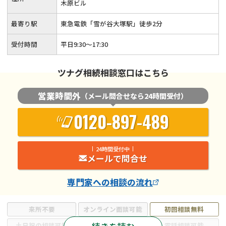
木原ビル
最寄り駅
東急電鉄「雪が谷大塚駅」徒歩2分
受付時間
平日9:30～17:30
ツナグ相続相談窓口はこちら
営業時間外
（メール問合せなら24時間受付）
0120-897-489
24時間受付中
メールで問合せ
専門家
への相談の流れ
来所不要
オンライン面談可能
初回相談無料
土日祝の相談可能
19時以降電話可能
電話相談可能