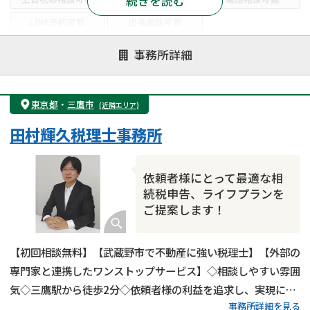
続きを読む
LINE予約可能
出張面談可能
注力案件
事務所詳細
遺言書作成・遺言執行
相続放棄
相続登記
遺産分割
遺留分侵害額請求
相続税申告
東京都
・
三鷹市
(近隣エリア)
相続手続き
銀行手続き
家族信託
田村輝久税理士事務所
成年後見・任意後見
贈与税
生前対策
相続人調査
相続財産調査
不動産評価(相続不動産)
依頼者様にとって最適な相
相続トラブル
続税申告、ライフプランを
ご提案します！
【初回相談無料】【武蔵野市で不動産に強い税理士】【外部の
専門家と連携したワンストップサービス】◇相談しやすい雰囲
気◇三鷹駅から徒歩2分◇依頼者様の利益を追求し、実現に全
事務所詳細を見る
力を尽くします！