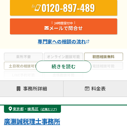
0120-897-489
24時間受付中
メールで問合せ
専門家
への相談の流れ
来所不要
オンライン面談可能
初回相談無料
続きを読む
土日祝の相談可能
19時以降電話可能
電話相談可能
LINE予約可能
出張面談可能
注力案件
事務所詳細
料金表
遺言書作成・遺言執行
相続放棄
相続登記
遺産分割
遺留分侵害額請求
相続税申告
東京都
・
練馬区
(近隣エリア)
相続手続き
銀行手続き
家族信託
廣瀬誠税理士事務所
成年後見・任意後見
贈与税
生前対策