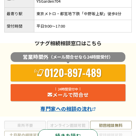
YSGarden704
最寄り駅
東京メトロ・都営地下鉄「中野坂上駅」徒歩8分
受付時間
平日9:00〜17:00
ツナグ相続相談窓口はこちら
営業時間外
（メール問合せなら24時間受付）
0120-897-489
24時間受付中
メールで問合せ
専門家
への相談の流れ
来所不要
オンライン面談可能
初回相談無料
続きを読む
土日祝の相談可能
19時以降電話可能
電話相談可能