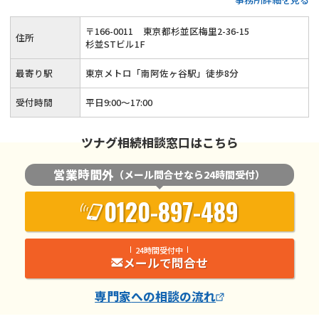
用、遺言書作成といった生前対策も得意◆土日祝日相談（要予
約）とオンライン面談にも対応している忙しい方が相談しやす
〒
166
-
0011
東京都杉並区梅里2-36-15
住所
い税理士事務所です。
杉並STビル1F
最寄り駅
東京メトロ「南阿佐ヶ谷駅」徒歩8分
受付時間
平日9:00～17:00
ツナグ相続相談窓口はこちら
営業時間外
（メール問合せなら24時間受付）
0120-897-489
24時間受付中
メールで問合せ
専門家
への相談の流れ