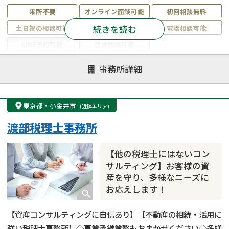
来所不要
オンライン面談可能
初回相談無料
続きを読む
土日祝の相談可能
19時以降電話可能
電話相談可能
LINE予約可能
出張面談可能
注力案件
事務所詳細
遺言書作成・遺言執行
相続放棄
相続登記
遺産分割
遺留分侵害額請求
相続税申告
東京都
・
小金井市
(近隣エリア)
相続手続き
銀行手続き
家族信託
渡部税理士事務所
成年後見・任意後見
贈与税
生前対策
相続人調査
相続財産調査
不動産評価(相続不動産)
【他の税理士にはないコン
相続トラブル
サルティング】お客様の資
産を守り、多様なニーズに
お応えします！
【資産コンサルティングに自信あり】【不動産の相続・活用に
強い税理士事務所】◇事業承継業務もおまかせください◇多様