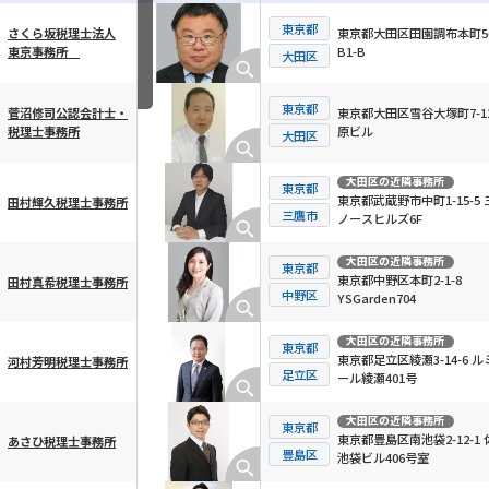
東京都
東京都大田区田園調布本町56
さくら坂税理士法人
B1-B
東京事務所
横スクロール可能
大田区
東京都
東京都大田区雪谷大塚町7-12
菅沼修司公認会計士・
原ビル
税理士事務所
大田区
大田区
の近隣事務所
東京都
東京都武蔵野市中町1-15-5 
田村輝久税理士事務所
三鷹市
ノースヒルズ6F
大田区
の近隣事務所
東京都
東京都中野区本町2-1-8
田村真希税理士事務所
中野区
YSGarden704
大田区
の近隣事務所
東京都
東京都足立区綾瀬3-14-6 ル
河村芳明税理士事務所
足立区
ール綾瀬401号
大田区
の近隣事務所
東京都
東京都豊島区南池袋2-12-1 
あさひ税理士事務所
豊島区
池袋ビル406号室