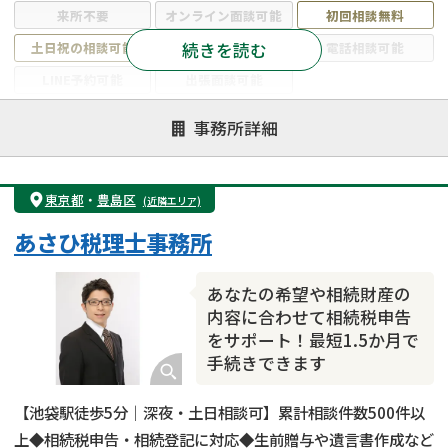
来所不要
オンライン面談可能
初回相談無料
続きを読む
土日祝の相談可能
19時以降電話可能
電話相談可能
LINE予約可能
出張面談可能
注力案件
事務所詳細
遺言書作成・遺言執行
相続放棄
相続登記
遺産分割
遺留分侵害額請求
相続税申告
東京都
・
豊島区
(近隣エリア)
相続手続き
銀行手続き
家族信託
あさひ税理士事務所
成年後見・任意後見
贈与税
生前対策
相続人調査
相続財産調査
不動産評価(相続不動産)
あなたの希望や相続財産の
相続トラブル
内容に合わせて相続税申告
をサポート！最短1.5か月で
手続きできます
【池袋駅徒歩5分｜深夜・土日相談可】累計相談件数500件以
上◆相続税申告・相続登記に対応◆生前贈与や遺言書作成など