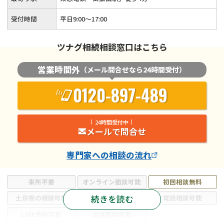
受付時間
平日9:00〜17:00
ツナグ相続相談窓口はこちら
営業時間外
（メール問合せなら24時間受付）
0120-897-489
24時間受付中
メールで問合せ
専門家
への相談の流れ
来所不要
オンライン面談可能
初回相談無料
続きを読む
土日祝の相談可能
19時以降電話可能
電話相談可能
LINE予約可能
出張面談可能