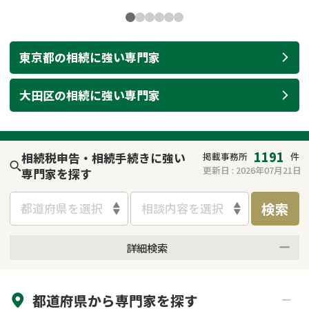
東京都
の
相続
に強い
専門家
大田区
の
相続
に強い
専門家
1191
相続税申告・相続手続きに強い
掲載事務所
件
更新日 :
2026年07月21日
専門家を探す
検索
都道府県を選択
相談内容を選択
詳細検索
来所不要
オンライン面談可能
都道府県から
専門家
を探す
初回相談無料
土日祝の相談可能