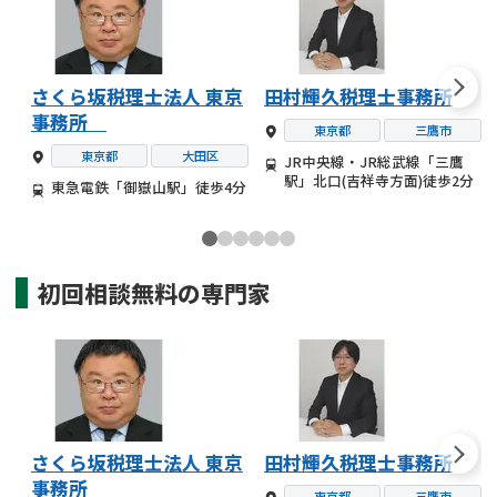
さくら坂税理士法人 東京
田村輝久税理士事務所
事務所
東京都
三鷹市
東京都
大田区
JR中央線・JR総武線「三鷹
駅」北口(吉祥寺方面)徒歩2分
東急電鉄「御嶽山駅」徒歩4分
初回相談無料の
専門家
さくら坂税理士法人 東京
田村輝久税理士事務所
事務所
東京都
三鷹市