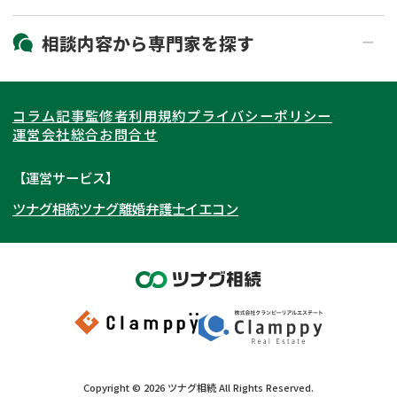
19時以降電話可能
電話相談可能
北海道・東北
相談内容から
専門家
を探す
LINE予約可能
出張面談可能
関東
北海道
青森県
遺言書作成・遺言執行
相続放棄
コラム記事
監修者
利用規約
プライバシーポリシー
相続登記
遺産分割
東海
岩手県
東京都
宮城県
神奈川県
運営会社
総合お問合せ
遺留分侵害額請求
相続税申告
関西
秋田県
埼玉県
愛知県
山形県
千葉県
静岡県
【運営サービス】
相続手続き
銀行手続き
ツナグ相続
ツナグ離婚弁護士
イエコン
北陸・甲信越
福島県
茨城県
岐阜県
大阪府
群馬県
山梨県
京都府
家族信託
成年後見・任意後見
贈与税
生前対策
中国・四国
栃木県
兵庫県
長野県
奈良県
石川県
相続人調査
相続財産調査
九州・沖縄
滋賀県
福井県
広島県
和歌山県
富山県
岡山県
不動産評価(相続不動産)
相続トラブル
新潟県
山口県
福岡県
三重県
島根県
佐賀県
Copyright ©
2026
ツナグ相続
All Rights Reserved.