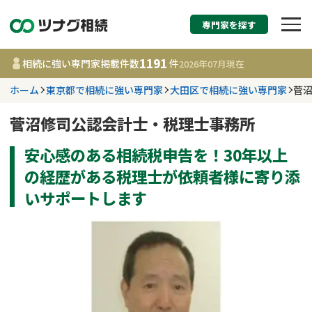
専門家を探す
相続税申告・相続手続
1191
相続に強い専門家掲載件数
件
2026年07月
現在
す
ホーム
東京都で相続に強い専門家
大田区で相続に強い専門家
菅
都道府県を選択
菅沼修司公認会計士・税理士事務所
安心感のある相続税申告を！30年以上
1191
事務所
件
更新日 :
2026年07月21日
の経歴がある税理士が依頼者様に寄り添
いサポートします
相談内容で探す
遺言書作成・遺言執行
費用相場
相続登記
コラム