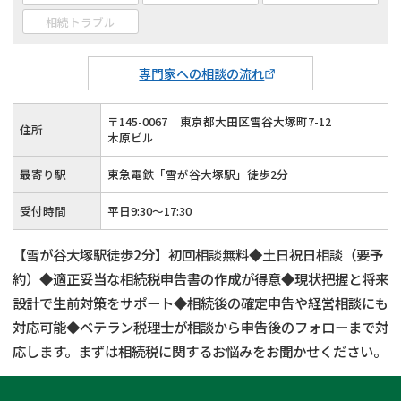
相続トラブル
専門家への相談の流れ
〒
145
-
0067
東京都大田区雪谷大塚町7-12
住所
木原ビル
最寄り駅
東急電鉄「雪が谷大塚駅」徒歩2分
受付時間
平日9:30～17:30
【雪が谷大塚駅徒歩2分】初回相談無料◆土日祝日相談（要予
約）◆適正妥当な相続税申告書の作成が得意◆現状把握と将来
設計で生前対策をサポート◆相続後の確定申告や経営相談にも
対応可能◆ベテラン税理士が相談から申告後のフォローまで対
応します。まずは相続税に関するお悩みをお聞かせください。