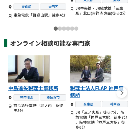
東京都
大田区
JR中央線・JR総武線「三鷹
駅」北口(吉祥寺方面)徒歩2分
東急電鉄「御嶽山駅」徒歩4分
オンライン相談可能な
専門家
中島達矢税理士事務所
税理士法人FLAP 神戸事
務所
神奈川県
横須賀市
兵庫県
神戸市
京浜急行電鉄「堀ノ内」駅徒
歩3分
JR「三ノ宮駅」徒歩7分、阪
急電鉄「神戸三宮駅」徒歩7分
、阪神電鉄「神戸三宮駅」徒
歩6分