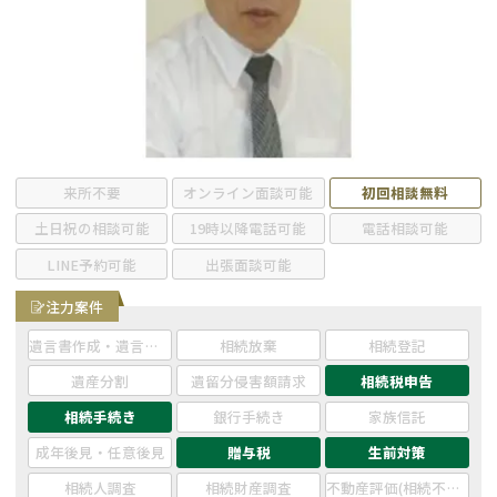
遺留分侵害額請求
相続手続き
相続手続き
遺言
家族信託
遺産分割
贈与税
不動産の相続
来所不要
オンライン面談可能
初回相談無料
土日祝の相談可能
19時以降電話可能
電話相談可能
相続人調査
相続登記
LINE予約可能
出張面談可能
不動産評価(相続不動
調査・アンケート
注力案件
産)
遺言書作成・遺言執行
相続放棄
相続登記
遺産分割
遺留分侵害額請求
相続税申告
相続手続き
銀行手続き
家族信託
成年後見・任意後見
贈与税
生前対策
相続人調査
相続財産調査
不動産評価(相続不動産)