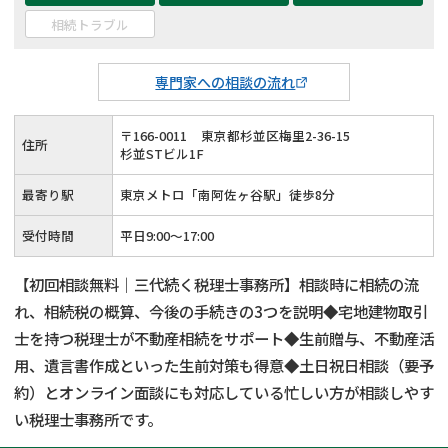
相続トラブル
専門家への相談の流れ
〒
166
-
0011
東京都杉並区梅里2-36-15
住所
杉並STビル1F
最寄り駅
東京メトロ「南阿佐ヶ谷駅」徒歩8分
受付時間
平日9:00～17:00
【初回相談無料｜三代続く税理士事務所】相談時に相続の流
れ、相続税の概算、今後の手続きの3つを説明◆宅地建物取引
士を持つ税理士が不動産相続をサポート◆生前贈与、不動産活
用、遺言書作成といった生前対策も得意◆土日祝日相談（要予
約）とオンライン面談にも対応している忙しい方が相談しやす
い税理士事務所です。