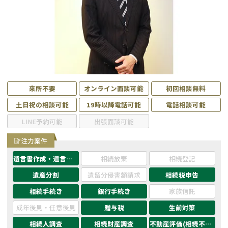
遺留分侵害額請求
相続手続き
相続手続き
遺言
家族信託
遺産分割
贈与税
不動産の相続
来所不要
オンライン面談可能
初回相談無料
土日祝の相談可能
19時以降電話可能
電話相談可能
相続人調査
相続登記
LINE予約可能
出張面談可能
不動産評価(相続不動
調査・アンケート
注力案件
産)
遺言書作成・遺言執行
相続放棄
相続登記
遺産分割
遺留分侵害額請求
相続税申告
相続手続き
銀行手続き
家族信託
成年後見・任意後見
贈与税
生前対策
相続人調査
相続財産調査
不動産評価(相続不動産)