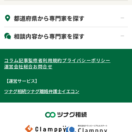
来所不要
オンライン面談可能
都道府県から
専門家
を探す
初回相談無料
土日祝の相談可能
19時以降電話可能
電話相談可能
北海道・東北
相談内容から
専門家
を探す
LINE予約可能
出張面談可能
関東
北海道
青森県
遺言書作成・遺言執行
相続放棄
コラム記事
監修者
利用規約
プライバシーポリシー
相続登記
遺産分割
東海
岩手県
東京都
宮城県
神奈川県
運営会社
総合お問合せ
遺留分侵害額請求
相続税申告
関西
秋田県
埼玉県
愛知県
山形県
千葉県
静岡県
【運営サービス】
相続手続き
銀行手続き
ツナグ相続
ツナグ離婚弁護士
イエコン
北陸・甲信越
福島県
茨城県
岐阜県
大阪府
群馬県
山梨県
京都府
家族信託
成年後見・任意後見
贈与税
生前対策
中国・四国
栃木県
兵庫県
長野県
奈良県
石川県
相続人調査
相続財産調査
九州・沖縄
滋賀県
福井県
広島県
和歌山県
富山県
岡山県
不動産評価(相続不動産)
相続トラブル