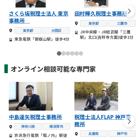
さくら坂税理士法人 東京
田村輝久税理士事務所
事務所
東京都
三鷹市
東京都
大田区
JR中央線・JR総武線「三鷹
駅」北口(吉祥寺方面)徒歩2分
東急電鉄「御嶽山駅」徒歩4分
オンライン相談可能な
専門家
中島達矢税理士事務所
税理士法人FLAP 神戸事
務所
神奈川県
横須賀市
兵庫県
神戸市
京浜急行電鉄「堀ノ内」駅徒