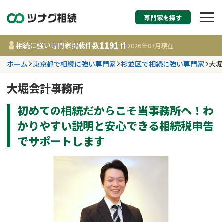
専門家を探す
相続税申告・相続手続
1191
相続に強い専門家掲載件数
件
2026年07月
現在
す
ホーム
東京都で相続に強い専門家
杉並区で相続に強い専門家
大
都道府県を選択
大堀会計事務所
初めての相続だからこそ当事務所へ！わ
1191
事務所
件
更新日 :
2026年07月21日
かりやすい説明と安心できる相続税申告
でサポートします
相談内容で探す
遺言書作成・遺言執行
費用相場
相続登記
コラム