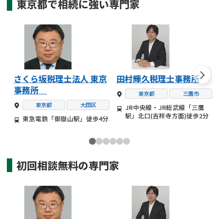
東京都
で
相続
に強い
専門家
さくら坂税理士法人 東京
田村輝久税理士事務所
事務所
東京都
三鷹市
東京都
大田区
JR中央線・JR総武線「三鷹
駅」北口(吉祥寺方面)徒歩2分
東急電鉄「御嶽山駅」徒歩4分
初回相談無料の
専門家