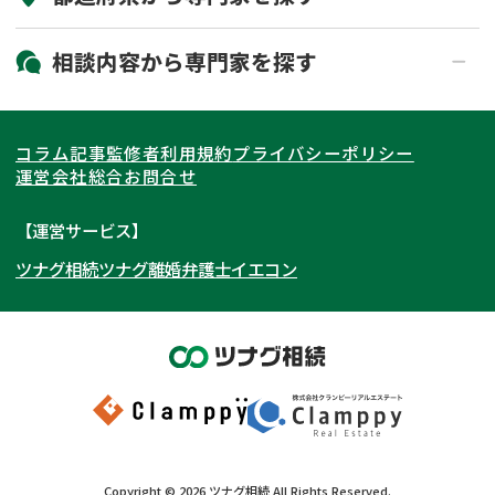
19時以降電話可能
電話相談可能
北海道・東北
相談内容から
専門家
を探す
LINE予約可能
出張面談可能
関東
北海道
青森県
遺言書作成・遺言執行
相続放棄
コラム記事
監修者
利用規約
プライバシーポリシー
相続登記
遺産分割
東海
岩手県
東京都
宮城県
神奈川県
運営会社
総合お問合せ
遺留分侵害額請求
相続税申告
関西
秋田県
埼玉県
愛知県
山形県
千葉県
静岡県
【運営サービス】
相続手続き
銀行手続き
ツナグ相続
ツナグ離婚弁護士
イエコン
北陸・甲信越
福島県
茨城県
岐阜県
大阪府
群馬県
山梨県
京都府
家族信託
成年後見・任意後見
贈与税
生前対策
中国・四国
栃木県
兵庫県
長野県
奈良県
石川県
相続人調査
相続財産調査
九州・沖縄
滋賀県
福井県
広島県
和歌山県
富山県
岡山県
不動産評価(相続不動産)
相続トラブル
新潟県
山口県
福岡県
三重県
島根県
佐賀県
Copyright ©
2026
ツナグ相続
All Rights Reserved.