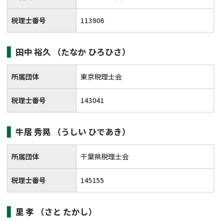
税理士番号
113906
田中 裕久
（たなか ひろひさ）
所属団体
東京税理士会
税理士番号
143041
牛居 秀晃
（うしい ひであき）
所属団体
千葉県税理士会
税理士番号
145155
里 孝
（さと たかし）