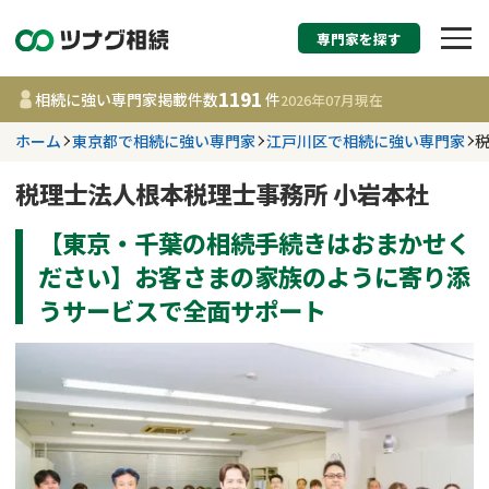
専門家を探す
相続税申告・相続手続
1191
相続に強い専門家掲載件数
件
2026年07月
現在
す
ホーム
東京都で相続に強い専門家
江戸川区で相続に強い専門家
都道府県を選択
税理士法人根本税理士事務所 小岩本社
【東京・千葉の相続手続きはおまかせく
1191
事務所
件
更新日 :
2026年07月21日
ださい】お客さまの家族のように寄り添
うサービスで全面サポート
相談内容で探す
遺言書作成・遺言執行
費用相場
相続登記
コラム