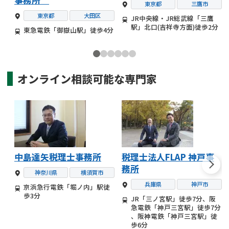
東京都
三鷹市
東京都
大田区
JR中央線・JR総武線「三鷹
駅」北口(吉祥寺方面)徒歩2分
東急電鉄「御嶽山駅」徒歩4分
オンライン相談可能な
専門家
中島達矢税理士事務所
税理士法人FLAP 神戸事
務所
神奈川県
横須賀市
兵庫県
神戸市
京浜急行電鉄「堀ノ内」駅徒
歩3分
JR「三ノ宮駅」徒歩7分、阪
急電鉄「神戸三宮駅」徒歩7分
、阪神電鉄「神戸三宮駅」徒
歩6分