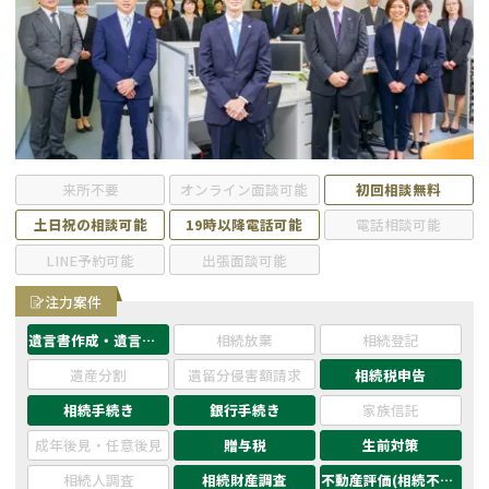
遺留分侵害額請求
相続手続き
相続手続き
遺言
家族信託
遺産分割
贈与税
不動産の相続
来所不要
オンライン面談可能
初回相談無料
土日祝の相談可能
19時以降電話可能
電話相談可能
相続人調査
相続登記
LINE予約可能
出張面談可能
不動産評価(相続不動
調査・アンケート
注力案件
産)
遺言書作成・遺言執行
相続放棄
相続登記
遺産分割
遺留分侵害額請求
相続税申告
相続手続き
銀行手続き
家族信託
成年後見・任意後見
贈与税
生前対策
相続人調査
相続財産調査
不動産評価(相続不動産)