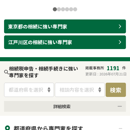
東京都
の
相続
に強い
専門家
江戸川区
の
相続
に強い
専門家
1191
相続税申告・相続手続きに強い
掲載事務所
件
更新日 :
2026年07月21日
専門家を探す
検索
都道府県を選択
相談内容を選択
詳細検索
来所不要
オンライン面談可能
都道府県から
専門家
を探す
初回相談無料
土日祝の相談可能