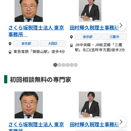
さくら坂税理士法人 東京
田村輝久税理士事務所
事務所
東京都
三鷹市
東京都
大田区
JR中央線・JR総武線「三鷹
駅」北口(吉祥寺方面)徒歩2分
東急電鉄「御嶽山駅」徒歩4分
初回相談無料の
専門家
さくら坂税理士法人 東京
田村輝久税理士事務所
事務所