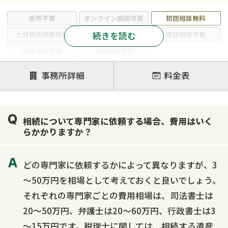
来所不要
オンライン面談可能
初回相談無料
続きを読む
土日祝の相談可能
19時以降電話可能
電話相談可能
LINE予約可能
出張面談可能
注力案件
事務所詳細
料金表
遺言書作成・遺言執行
相続放棄
相続登記
遺産分割
遺留分侵害額請求
相続税申告
相続について専門家に依頼する場合、費用はいく
相続手続き
銀行手続き
家族信託
らかかりますか？
成年後見・任意後見
贈与税
生前対策
相続人調査
相続財産調査
不動産評価(相続不動産)
どの専門家に依頼するかによって異なりますが、3
相続トラブル
～50万円を相場として考えておくと良いでしょう。
それぞれの専門家ごとの費用相場は、司法書士は
20～50万円、弁護士は20～60万円、行政書士は3
～15万円です。税理士に関しては、相続する遺産