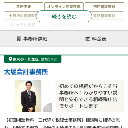
来所不要
オンライン面談可能
初回相談無料
続きを読む
土日祝の相談可能
19時以降電話可能
電話相談可能
LINE予約可能
出張面談可能
注力案件
事務所詳細
料金表
遺言書作成・遺言執行
相続放棄
相続登記
遺産分割
遺留分侵害額請求
相続税申告
東京都
・
杉並区
(近隣エリア)
相続手続き
銀行手続き
家族信託
大堀会計事務所
成年後見・任意後見
贈与税
生前対策
相続人調査
相続財産調査
不動産評価(相続不動産)
初めての相続だからこそ当
相続トラブル
事務所へ！わかりやすい説
明と安心できる相続税申告
でサポートします
【初回相談無料｜三代続く税理士事務所】相談時に相続の流
れ、相続税の概算、今後の手続きの3つを説明◆宅地建物取引