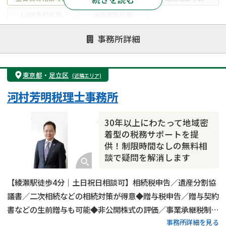
LINE予約可能
出張面談可能
注力案件
事務所詳細
遺言書作成・遺言執行
相続放棄
相続登記
遺産分割
遺留分侵害額請求
相続税申告
東京都
・
足立区
(近隣エリア)
相続手続き
銀行手続き
家族信託
河村芳明税理士事務所
成年後見・任意後見
贈与税
生前対策
相続人調査
相続財産調査
不動産評価(相続不動産)
30年以上にわたって地域密
相続トラブル
着型の税務サポートを提
供！制限時間なしの無料相
談で疑問を解消します
【綾瀬駅徒歩4分｜土日祝日相談可】相続税申告／遺産分割協
議書／二次相続などの相続対策が得意◆贈与税申告／贈与契約
書などの生前贈与も可能◆非公開株式の評価／事業承継税制の
事務所詳細を見る
対応も実施◆20年以上の経験がある代表税理士が相続税申