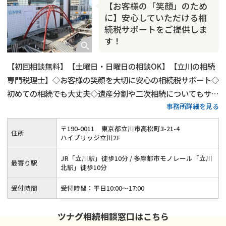
相続人調査
相続財産調査
不動産評価(相続不動産)
【お客様の「笑顔」のため
相続トラブル
に】安心していただける相
続税サポートをご提供しま
す！
【初回相談無料】【土曜日・日曜日の相談OK】【立川の相続
専門税理士】◇お客様の笑顔を大切に安心の相続税サポート◇
初めての相続でも大丈夫◇遺産分割や二次相続についてもサポ
事務所詳細を見る
ート
〒
190
-
0011
東京都立川市高松町3-21-4
住所
ハイブリッジ立川2F
JR「立川駅」徒歩10分 / 多摩都市モノレール「立川
最寄り駅
北駅」徒歩10分
受付時間
受付時間：平日10:00〜17:00
ツナグ相続相談窓口はこちら