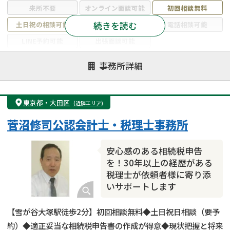
来所不要
オンライン面談可能
初回相談無料
続きを読む
土日祝の相談可能
19時以降電話可能
電話相談可能
LINE予約可能
出張面談可能
注力案件
事務所詳細
遺言書作成・遺言執行
相続放棄
相続登記
遺産分割
遺留分侵害額請求
相続税申告
東京都
・
大田区
(近隣エリア)
相続手続き
銀行手続き
家族信託
菅沼修司公認会計士・税理士事務所
成年後見・任意後見
贈与税
生前対策
相続人調査
相続財産調査
不動産評価(相続不動産)
安心感のある相続税申告
相続トラブル
を！30年以上の経歴がある
税理士が依頼者様に寄り添
いサポートします
【雪が谷大塚駅徒歩2分】初回相談無料◆土日祝日相談（要予
約）◆適正妥当な相続税申告書の作成が得意◆現状把握と将来