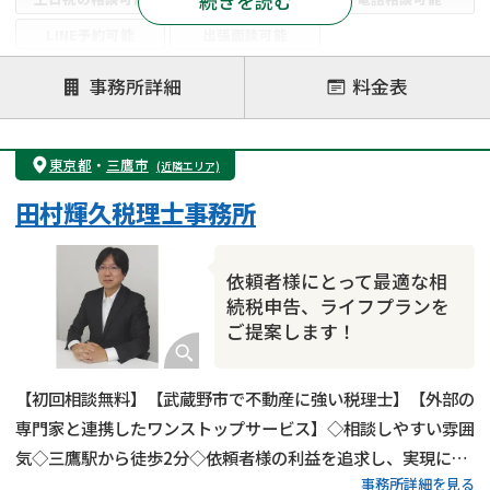
続きを読む
LINE予約可能
出張面談可能
注力案件
事務所詳細
料金表
遺言書作成・遺言執行
相続放棄
相続登記
遺産分割
遺留分侵害額請求
相続税申告
東京都
・
三鷹市
(近隣エリア)
相続手続き
銀行手続き
家族信託
田村輝久税理士事務所
成年後見・任意後見
贈与税
生前対策
相続人調査
相続財産調査
不動産評価(相続不動産)
依頼者様にとって最適な相
相続トラブル
続税申告、ライフプランを
ご提案します！
【初回相談無料】【武蔵野市で不動産に強い税理士】【外部の
専門家と連携したワンストップサービス】◇相談しやすい雰囲
気◇三鷹駅から徒歩2分◇依頼者様の利益を追求し、実現に全
事務所詳細を見る
力を尽くします！