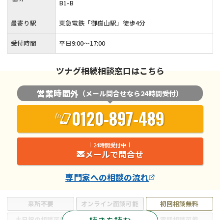
B1-B
最寄り駅
東急電鉄「御嶽山駅」徒歩4分
受付時間
平日9:00〜17:00
ツナグ相続相談窓口はこちら
営業時間外
（メール問合せなら24時間受付）
0120-897-489
24時間受付中
メールで問合せ
専門家
への相談の流れ
来所不要
オンライン面談可能
初回相談無料
土日祝の相談可能
19時以降電話可能
電話相談可能