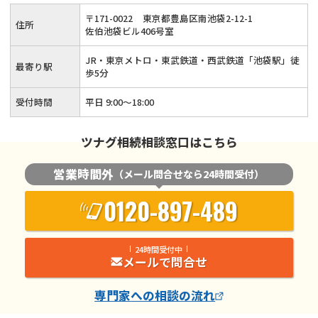
当事務所にご相談ください！15年以上の実務経験がある税理
〒
171
-
0022
東京都豊島区南池袋2-12-1
住所
士が丁寧に対応いたします！
佐伯池袋ビル406号室
JR・東京メトロ・東武鉄道・西武鉄道「池袋駅」徒
最寄り駅
歩5分
受付時間
平日 9:00～18:00
ツナグ相続相談窓口はこちら
営業時間外
（メール問合せなら24時間受付）
0120-897-489
24時間受付中
メールで問合せ
専門家
への相談の流れ