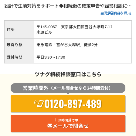
設計で生前対策をサポート◆相続後の確定申告や経営相談にも
事務所詳細を見る
対応可能◆ベテラン税理士が相談から申告後のフォローまで対
応します。まずは相続税に関するお悩みをお聞かせください。
〒
145
-
0067
東京都大田区雪谷大塚町7-12
住所
木原ビル
最寄り駅
東急電鉄「雪が谷大塚駅」徒歩2分
受付時間
平日9:30～17:30
ツナグ相続相談窓口はこちら
営業時間外
（メール問合せなら24時間受付）
0120-897-489
24時間受付中
メールで問合せ