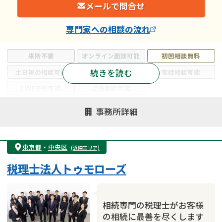
メールで問合せ
専門家
への相談の流れ
来所不要
オンライン面談可能
初回相談無料
続きを読む
土日祝の相談可能
19時以降電話可能
電話相談可能
LINE予約可能
出張面談可能
注力案件
事務所詳細
遺言書作成・遺言執行
相続放棄
相続登記
遺産分割
遺留分侵害額請求
相続税申告
東京都
・
中央区
(近隣エリア)
相続手続き
銀行手続き
家族信託
税理士法人トゥモローズ
成年後見・任意後見
贈与税
生前対策
相続人調査
相続財産調査
不動産評価(相続不動産)
相続トラブル
相続専門の税理士がお客様
の相続に最善を尽くします