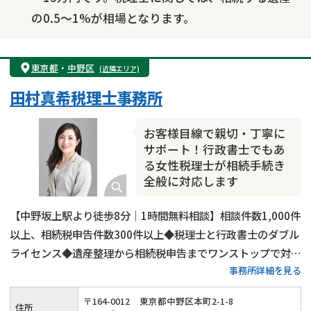
の0.5～1%が相場となります。
東京都
・
中野区
(近隣エリア)
田村真希税理士事務所
お客様目線で親切・丁寧に
サポート！行政書士でもあ
る女性税理士が相続手続き
全般に対応します
【中野坂上駅より徒歩8分｜1時間無料相談】相談件数1,000件
以上、相続税申告件数300件以上◆税理士と行政書士のダブル
ライセンス◆遺産整理から相続税申告までワンストップで対応
事務所詳細を見る
可能◆20年以上の実務経験がある女性税理士が、お客様の気
持ちに寄り添って親切・丁寧に相続手続きを行います。
〒
164
-
0012
東京都中野区本町2-1-8
住所