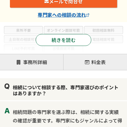
メールで問合せ
専門家
への相談の流れ
来所不要
オンライン面談可能
初回相談無料
続きを読む
土日祝の相談可能
19時以降電話可能
電話相談可能
LINE予約可能
出張面談可能
注力案件
事務所詳細
料金表
遺言書作成・遺言執行
相続放棄
相続登記
遺産分割
遺留分侵害額請求
相続税申告
相続について相談する際、専門家選びのポイント
相続手続き
銀行手続き
家族信託
はありますか？
成年後見・任意後見
贈与税
生前対策
相続人調査
相続財産調査
不動産評価(相続不動産)
相続問題の専門家を選ぶ際は、相続に関する実績
相続トラブル
の確認が重要です。専門家にもジャンルによって得