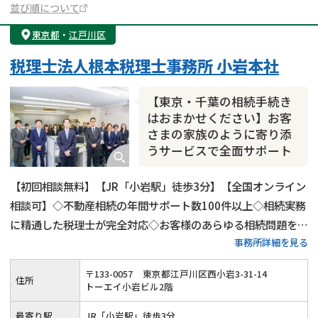
並び順について
東京都
・
江戸川区
税理士法人根本税理士事務所 小岩本社
【東京・千葉の相続手続き
はおまかせください】お客
さまの家族のように寄り添
うサービスで全面サポート
【初回相談無料】【JR「小岩駅」徒歩3分】【全国オンライン
相談可】◇不動産相続の年間サポート数100件以上◇相続実務
に精通した税理士が完全対応◇お客様のあらゆる相続問題を解
事務所詳細を見る
決します！
〒
133
-
0057
東京都江戸川区西小岩3-31-14
住所
トーエイ小岩ビル2階
最寄り駅
JR「小岩駅」徒歩3分