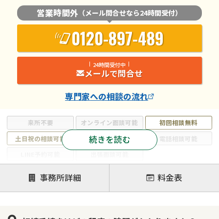
営業時間外
（メール問合せなら24時間受付）
0120-897-489
24時間受付中
メールで問合せ
専門家
への相談の流れ
来所不要
オンライン面談可能
初回相談無料
続きを読む
土日祝の相談可能
19時以降電話可能
電話相談可能
LINE予約可能
出張面談可能
注力案件
事務所詳細
料金表
遺言書作成・遺言執行
相続放棄
相続登記
遺産分割
遺留分侵害額請求
相続税申告