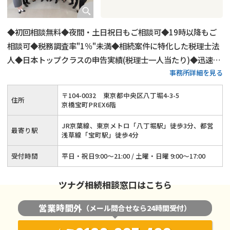
◆初回相談無料◆夜間・土日祝日もご相談可◆19時以降もご
相談可◆税務調査率"1％"未満◆相続案件に特化した税理士法
人◆日本トップクラスの申告実績(税理士一人当たり)◆迅速対
事務所詳細を見る
応をお約束、ご相談は1営業日以内に返答
〒
104
-
0032
東京都中央区八丁堀4-3-5
住所
京橋宝町PREX6階
JR京葉線、東京メトロ「八丁堀駅」徒歩3分、都営
最寄り駅
浅草線「宝町駅」徒歩4分
受付時間
平日・祝日9:00～21:00 / 土曜・日曜 9:00～17:00
ツナグ相続相談窓口はこちら
営業時間外
（メール問合せなら24時間受付）