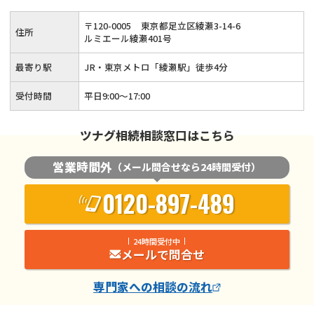
告・生前対策・事業承継など相続全般についてサポートいたし
〒
120
-
0005
東京都足立区綾瀬3-14-6
住所
ます。
ルミエール綾瀬401号
最寄り駅
JR・東京メトロ「綾瀬駅」徒歩4分
受付時間
平日9:00〜17:00
ツナグ相続相談窓口はこちら
営業時間外
（メール問合せなら24時間受付）
0120-897-489
24時間受付中
メールで問合せ
専門家
への相談の流れ