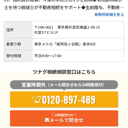
士を持つ税理士が不動産相続をサポート◆生前贈与、不動産活
事務所詳細を見る
用、遺言書作成といった生前対策も得意◆土日祝日相談（要予
約）とオンライン面談にも対応している忙しい方が相談しやす
〒
166
-
0011
東京都杉並区梅里2-36-15
住所
い税理士事務所です。
杉並STビル1F
最寄り駅
東京メトロ「南阿佐ヶ谷駅」徒歩8分
受付時間
平日9:00～17:00
ツナグ相続相談窓口はこちら
営業時間外
（メール問合せなら24時間受付）
0120-897-489
24時間受付中
メールで問合せ