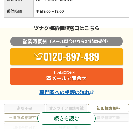
受付時間
平日9:00～18:00
ツナグ相続相談窓口はこちら
営業時間外
（メール問合せなら24時間受付）
0120-897-489
24時間受付中
メールで問合せ
専門家
への相談の流れ
来所不要
オンライン面談可能
初回相談無料
続きを読む
土日祝の相談可能
19時以降電話可能
電話相談可能
LINE予約可能
出張面談可能