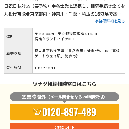
日祝日も対応（要予約）◆各士業と連携し、相続手続き全てを
丸投げ可能◆東京都内・神奈川・千葉・埼玉の1都3県であれ
事務所詳細を見る
ば無料出張相談◆相続人調査代行／相続財産調査代行／遺産分
割協議書作成支援・相続人間連絡調整／銀行口座の解約、名義
〒
108
-
0074
東京都港区高輪2-14-14
住所
変更代行◆相続手続きを一括しておまかせください
高輪グランドハイツ801
都営地下鉄浅草線「泉岳寺駅」徒歩5分、JR「高輪
最寄り駅
ゲートウェイ駅」徒歩7分
受付時間
10:00～20:00
ツナグ相続相談窓口はこちら
営業時間外
（メール問合せなら24時間受付）
0120-897-489
24時間受付中