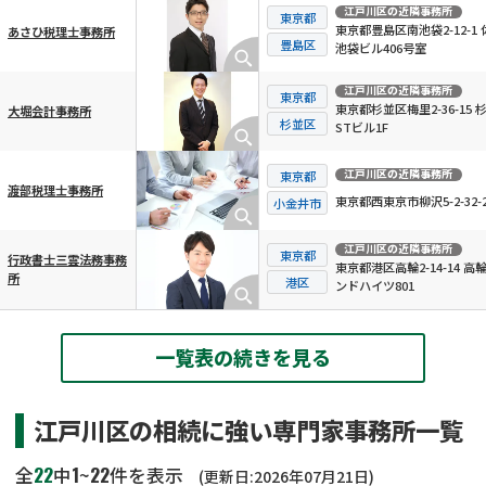
江戸川区
の近隣事務所
東京都
東京都豊島区南池袋2-12-1 
あさひ税理士事務所
豊島区
池袋ビル406号室
江戸川区
の近隣事務所
東京都
東京都杉並区梅里2-36-15 
大堀会計事務所
杉並区
STビル1F
江戸川区
の近隣事務所
東京都
渡部税理士事務所
東京都西東京市柳沢5-2-32-2
小金井市
江戸川区
の近隣事務所
東京都
行政書士三雲法務事務
東京都港区高輪2-14-14 高
所
港区
ンドハイツ801
一覧表の続きを見る
江戸川区の相続に強い専門家事務所一覧
22
1
22
全
中
~
件を表示
(更新日:2026年07月21日)