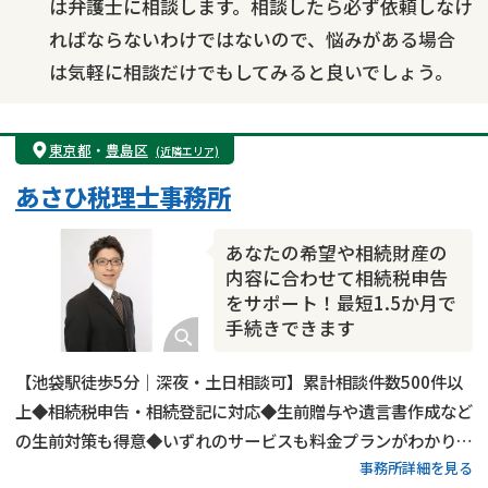
は弁護士に相談します。相談したら必ず依頼しなけ
ればならないわけではないので、悩みがある場合
は気軽に相談だけでもしてみると良いでしょう。
東京都
・
豊島区
(近隣エリア)
あさひ税理士事務所
あなたの希望や相続財産の
内容に合わせて相続税申告
をサポート！最短1.5か月で
手続きできます
【池袋駅徒歩5分｜深夜・土日相談可】累計相談件数500件以
上◆相続税申告・相続登記に対応◆生前贈与や遺言書作成など
の生前対策も得意◆いずれのサービスも料金プランがわかりや
事務所詳細を見る
すい◆豊島区・板橋区・練馬区・北区で相続税申告をするなら