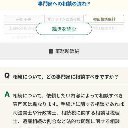
専門家
への相談の流れ
来所不要
オンライン面談可能
初回相談無料
続きを読む
土日祝の相談可能
19時以降電話可能
電話相談可能
LINE予約可能
出張面談可能
注力案件
事務所詳細
遺言書作成・遺言執行
相続放棄
相続登記
遺産分割
遺留分侵害額請求
相続税申告
相続について、どの専門家に相談すべきですか？
相続手続き
銀行手続き
家族信託
成年後見・任意後見
贈与税
生前対策
相続について、依頼したい内容によって相談すべき
相続人調査
相続財産調査
不動産評価(相続不動産)
専門家は異なります。手続きに関する相談であれば
相続トラブル
司法書士や行政書士、相続税に関する相談は税理
士、遺産相続の割合など法的な問題に関する相談