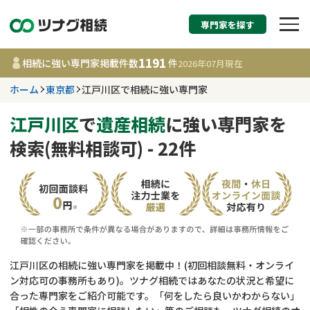
専門家を探す
相続税申告・相続手続
1191
相続に強い専門家掲載件数
件
2026年07月
現在
す
ホーム
東京都
江戸川区で相続に強い専門家
東京都
江戸川区
で
遺産相続
に強い専門家を
検索(無料相談可) - 22件
1191
事務所
件
更新日 :
2026年07月21日
相談内容で探す
遺言書作成・遺言執行
費用相場
江戸川区の相続に強い専門家を掲載中！(初回相談無料・オンライ
ン対応可の事務所もあり)。ツナグ相続ではあなたの状況と希望に
相続登記
コラム
合った専門家をご紹介可能です。「何をしたら良いかわからない」