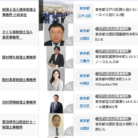
東京都
東京都江戸川区西小岩3-31-1
税理士法人根本税理士
ーエイ小岩ビル2階
事務所 小岩本社
横スクロール可能
江戸川区
江戸川区
の近隣事務所
東京都
さくら坂税理士法人
東京都大田区田園調布本町56
東京事務所
大田区
B1-B
江戸川区
の近隣事務所
東京都
東京都武蔵野市中町1-15-5 
田村輝久税理士事務所
三鷹市
ノースヒルズ6F
江戸川区
の近隣事務所
東京都
東京都中野区本町2-1-8
田村真希税理士事務所
中野区
YSGarden704
江戸川区
の近隣事務所
東京都
東京都足立区綾瀬3-14-6 ル
河村芳明税理士事務所
足立区
ール綾瀬401号
江戸川区
の近隣事務所
東京都
菅沼修司公認会計士・
東京都大田区雪谷大塚町7-12
税理士事務所
大田区
原ビル