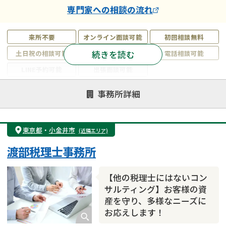
専門家
への相談の流れ
来所不要
オンライン面談可能
初回相談無料
続きを読む
土日祝の相談可能
19時以降電話可能
電話相談可能
LINE予約可能
出張面談可能
注力案件
事務所詳細
遺言書作成・遺言執行
相続放棄
相続登記
遺産分割
遺留分侵害額請求
相続税申告
東京都
・
小金井市
(近隣エリア)
相続手続き
銀行手続き
家族信託
渡部税理士事務所
成年後見・任意後見
贈与税
生前対策
相続人調査
相続財産調査
不動産評価(相続不動産)
【他の税理士にはないコン
相続トラブル
サルティング】お客様の資
産を守り、多様なニーズに
お応えします！