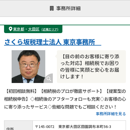
注力案件
事務所詳細
遺言書作成・遺言執行
相続放棄
相続登記
遺産分割
遺留分侵害額請求
相続税申告
東京都
・
大田区
(近隣エリア)
相続手続き
銀行手続き
家族信託
さくら坂税理士法人 東京事務所
成年後見・任意後見
贈与税
生前対策
相続人調査
相続財産調査
不動産評価(相続不動産)
【目の前のお客様に寄り添
相続トラブル
った対応】相続税でお困り
の皆様に笑顔と安心をお届
けします！
【初回相談無料】【相続税のプロが徹底サポート】【提案型の
相続税申告】◇相続後のアフターフォローも充実◇お客様の心
に寄り添ったサービス◇些細な問題でもご相談ください！
事務所詳細を見る
〒
145
-
0072
東京都大田区田園調布本町56-3
住所