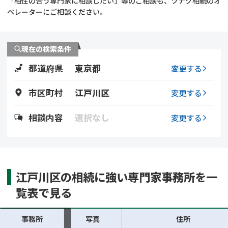
「相性の合う専門家に相談したい」等のご相談も、ツナグ相続のオ
遺留分侵害額請求
相続手続き
ペレーターにご相談ください。
相続手続き
遺言
現在の検索条件
家族信託
遺産分割
都道府県
東京都
変更する
贈与税
不動産の相続
市区町村
江戸川区
変更する
相続人調査
相続登記
相談内容
選択なし
変更する
不動産評価(相続不動
調査・アンケート
産)
江戸川区の相続に強い専門家事務所を一
覧表で見る
事務所
写真
住所