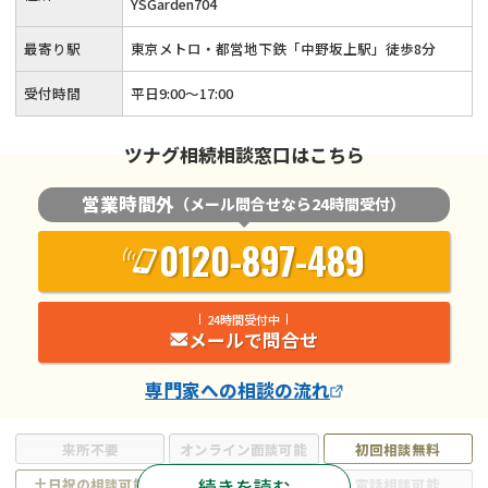
YSGarden704
最寄り駅
東京メトロ・都営地下鉄「中野坂上駅」徒歩8分
受付時間
平日9:00〜17:00
ツナグ相続相談窓口はこちら
営業時間外
（メール問合せなら24時間受付）
0120-897-489
24時間受付中
メールで問合せ
専門家
への相談の流れ
来所不要
オンライン面談可能
初回相談無料
続きを読む
土日祝の相談可能
19時以降電話可能
電話相談可能