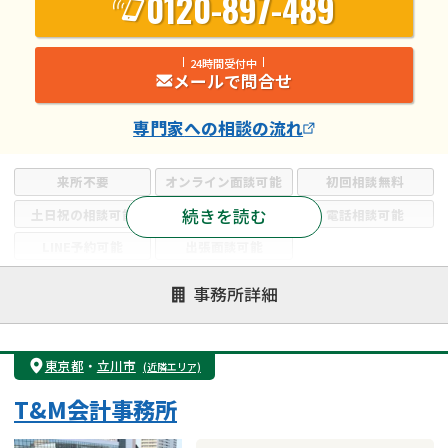
0120-897-489
24時間受付中
メールで問合せ
専門家
への相談の流れ
来所不要
オンライン面談可能
初回相談無料
続きを読む
土日祝の相談可能
19時以降電話可能
電話相談可能
LINE予約可能
出張面談可能
注力案件
事務所詳細
遺言書作成・遺言執行
相続放棄
相続登記
遺産分割
遺留分侵害額請求
相続税申告
東京都
・
立川市
(近隣エリア)
相続手続き
銀行手続き
家族信託
T&M会計事務所
成年後見・任意後見
贈与税
生前対策