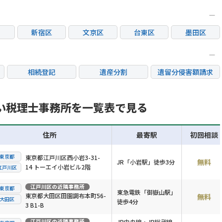
新宿区
文京区
台東区
墨田区
区
大田区
世田谷区
渋谷区
中野区
荒川区
板橋区
練馬区
足立区
相続登記
遺産分割
遺留分侵害額請求
市
立川市
三鷹市
府中市
調布市
銀行手続き
家族信託
成年後見・任意後見
市
日野市
東村山市
国分寺市
国立市
不動産評価(相続不動
い税理士事務所を一覧表で見る
相続人調査
相続財産調査
産)
市
稲城市
住所
最寄駅
初回相談
東京都
東京都江戸川区西小岩3-31-
無料
JR「小岩駅」徒歩3分
14 トーエイ小岩ビル2階
江戸川区
江戸川区
の近隣事務所
東京都
東急電鉄「御嶽山駅」
東京都大田区田園調布本町56-
無料
大田区
徒歩4分
3 B1-B
江戸川区
の近隣事務所
JR中央線・JR総武線