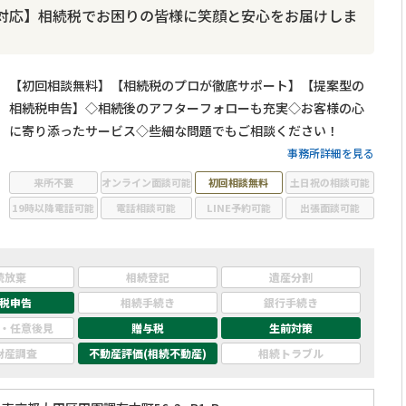
対応】相続税でお困りの皆様に笑顔と安心をお届けしま
【初回相談無料】【相続税のプロが徹底サポート】【提案型の
相続税申告】◇相続後のアフターフォローも充実◇お客様の心
に寄り添ったサービス◇些細な問題でもご相談ください！
事務所詳細を見る
来所不要
オンライン面談可能
初回相談無料
土日祝の相談可能
19時以降電話可能
電話相談可能
LINE予約可能
出張面談可能
続放棄
相続登記
遺産分割
税申告
相続手続き
銀行手続き
・任意後見
贈与税
生前対策
財産調査
不動産評価(相続不動産)
相続トラブル