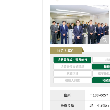
注力案件
遺言書作成・遺言執行
相
遺留分侵害額請求
相続
家族信託
成年後見
相続人調査
相続
住所
〒
133
-
0057
最寄り駅
JR「小岩駅