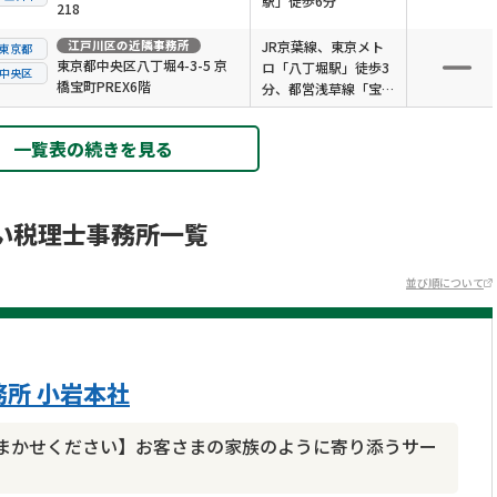
駅」徒歩6分
218
江戸川区
の近隣事務所
JR京葉線、東京メト
東京都
東京都中央区八丁堀4-3-5 京
ロ「八丁堀駅」徒歩3
中央区
橋宝町PREX6階
分、都営浅草線「宝町
駅」徒歩4分
一覧表の続きを見る
い税理士事務所一覧
並び順について
所 小岩本社
まかせください】お客さまの家族のように寄り添うサー