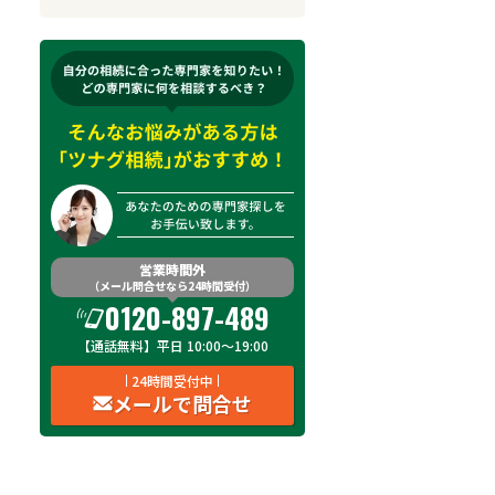
来所不要
オンライン面談可能
初回相談無料
土日祝の相談可能
19時以降電話可能
電話相談可能
LINE予約可能
出張面談可能
営業時間外
（メール問合せなら24時間受付）
費用
オンライン面談
土日祝
19時以降
出
0120-897-489
【通話無料】平日 10:00～19:00
費用を見る
対応不可
対応可
対応可
24時間受付中
メールで問合せ
費用を見る
対応不可
対応不可
対応不可