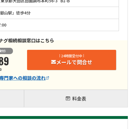
東京都大田区田園調布本町56-3
B1-B
嶽山駅」徒歩4分
:00
ナグ相続相談窓口はこちら
受付）
89
24時間受付中
メールで問合せ
0
専門家
への相談の流れ
料金表