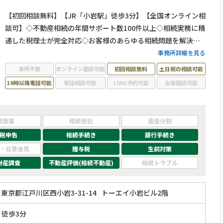
【初回相談無料】【JR「小岩駅」徒歩3分】【全国オンライン相
談可】◇不動産相続の年間サポート数100件以上◇相続実務に精
通した税理士が完全対応◇お客様のあらゆる相続問題を解決し
ます！
事務所詳細を見る
来所不要
オンライン面談可能
初回相談無料
土日祝の相談可能
19時以降電話可能
電話相談可能
LINE予約可能
出張面談可能
続放棄
相続登記
遺産分割
税申告
相続手続き
銀行手続き
・任意後見
贈与税
生前対策
財産調査
不動産評価(相続不動産)
相続トラブル
東京都江戸川区西小岩3-31-14
トーエイ小岩ビル2階
」徒歩3分