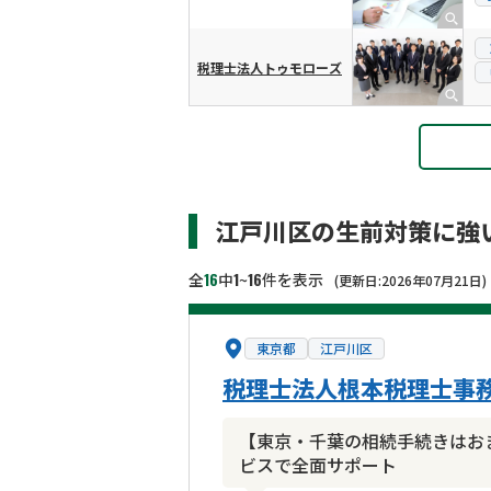
税理士法人トゥモローズ
江戸川区の生前対策に強
16
1
16
全
中
~
件を表示
(更新日:2026年07月21日)
東京都
江戸川区
税理士法人根本税理士事務
【東京・千葉の相続手続きはお
ビスで全面サポート