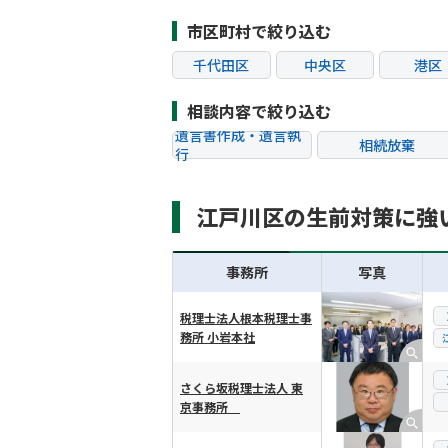
市区町村で絞り込む
千代田区
中央区
港区
江東区
品川区
目黒
相談内容で絞り込む
杉並区
豊島区
北区
遺言書作成・遺言執
相続放棄
行
葛飾区
江戸川区
八王子
相続税申告
相続手続き
町田市
小金井市
小平
江戸川区の生前対策に強
贈与税
生前対策
狛江市
東大和市
清瀬
相続トラブル
事務所
写真
税理士法人根本税理士事
務所 小岩本社
横スクロール可能
さくら坂税理士法人 東
京事務所