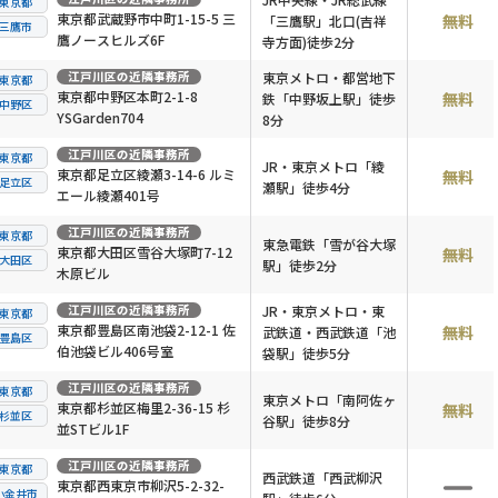
東京都
東京都武蔵野市中町1-15-5 三
無料
「三鷹駅」北口(吉祥
三鷹市
鷹ノースヒルズ6F
寺方面)徒歩2分
江戸川区
の近隣事務所
東京メトロ・都営地下
東京都
東京都中野区本町2-1-8
無料
鉄「中野坂上駅」徒歩
中野区
YSGarden704
8分
江戸川区
の近隣事務所
東京都
JR・東京メトロ「綾
東京都足立区綾瀬3-14-6 ルミ
無料
足立区
瀬駅」徒歩4分
エール綾瀬401号
江戸川区
の近隣事務所
東京都
東急電鉄「雪が谷大塚
東京都大田区雪谷大塚町7-12
無料
大田区
駅」徒歩2分
木原ビル
江戸川区
の近隣事務所
JR・東京メトロ・東
東京都
東京都豊島区南池袋2-12-1 佐
無料
武鉄道・西武鉄道「池
豊島区
伯池袋ビル406号室
袋駅」徒歩5分
江戸川区
の近隣事務所
東京都
東京メトロ「南阿佐ヶ
東京都杉並区梅里2-36-15 杉
無料
杉並区
谷駅」徒歩8分
並STビル1F
江戸川区
の近隣事務所
東京都
西武鉄道「西武柳沢
東京都西東京市柳沢5-2-32-
小金井市