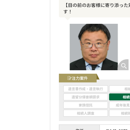
【目の前のお客様に寄り添った
す！
注力案件
遺言書作成・遺言執行
相
遺留分侵害額請求
相続
家族信託
成年後見
相続人調査
相続