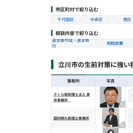
市区町村で絞り込む
千代田区
中央区
港区
江東区
品川区
目黒
相談内容で絞り込む
杉並区
豊島区
北区
遺言書作成・遺言執
相続放棄
行
葛飾区
江戸川区
八王子
相続税申告
相続手続き
町田市
小金井市
小平
立川市の生前対策に強い
贈与税
生前対策
狛江市
東大和市
清瀬
相続トラブル
事務所
写真
さくら坂税理士法人 東
京事務所
横スクロール可能
田村輝久税理士事務所