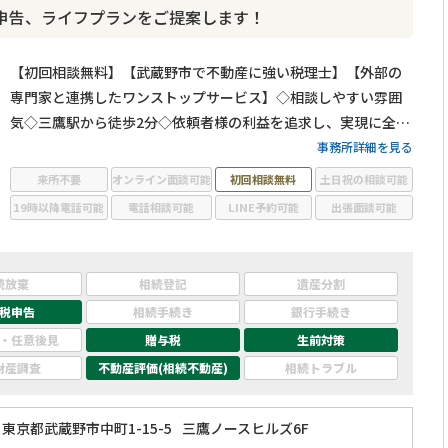
申告、ライフプランをご提案します！
【初回相談無料】【武蔵野市で不動産に強い税理士】【外部の
専門家と連携したワンストップサービス】◇相談しやすい雰囲
気◇三鷹駅から徒歩2分◇依頼者様の利益を追求し、実現に全力
を尽くします！
事務所詳細を見る
来所不要
オンライン面談可能
初回相談無料
土日祝の相談可能
19時以降電話可能
電話相談可能
LINE予約可能
出張面談可能
続放棄
相続登記
遺産分割
税申告
相続手続き
銀行手続き
・任意後見
贈与税
生前対策
財産調査
不動産評価(相続不動産)
相続トラブル
東京都武蔵野市中町1-15-5
三鷹ノースヒルズ6F