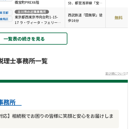
橋宝町PREX6階
分、都営浅草線「宝町
駅」徒歩4分
立川市
の近隣事務所
東京都
西武鉄道「田無駅」徒
東京都西東京市向台町1-15-
無料
練馬区
歩16分
17 ラ・ヴィータ・フェリーチ
ェ101
一覧表の続きを見る
税理士事務所一覧
並び順について
京事務所
対応】相続税でお困りの皆様に笑顔と安心をお届けしま