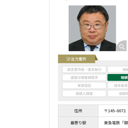
注力案件
遺言書作成・遺言執行
相
遺留分侵害額請求
相続
家族信託
成年後見
相続人調査
相続
住所
〒
145
-
0072
最寄り駅
東急電鉄「御