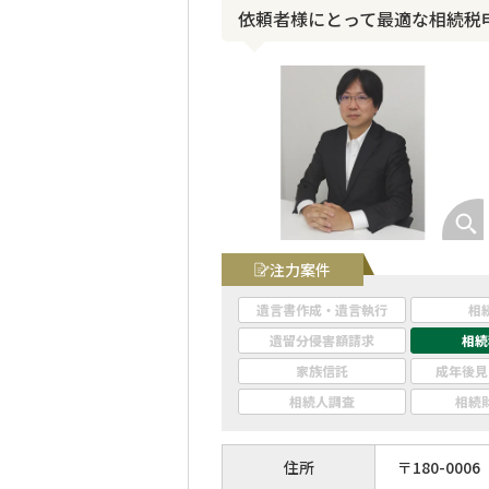
依頼者様にとって最適な相続税
注力案件
遺言書作成・遺言執行
相
遺留分侵害額請求
相続
家族信託
成年後見
相続人調査
相続
住所
〒
180
-
0006