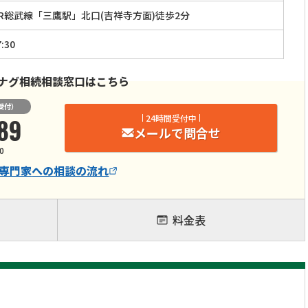
JR総武線「三鷹駅」北口(吉祥寺方面)徒歩2分
:30
ナグ相続相談窓口はこちら
受付）
89
24時間受付中
メールで問合せ
0
専門家
への相談の流れ
料金表