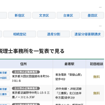
新宿区
文京区
台東区
墨田区
区
大田区
世田谷区
渋谷区
中野区
荒川区
板橋区
練馬区
足立区
相続登記
遺産分割
遺留分侵害額請求
市
立川市
三鷹市
府中市
調布市
銀行手続き
家族信託
成年後見・任意後見
市
日野市
東村山市
国分寺市
国立市
不動産評価(相続不動
税理士事務所を一覧表で見る
相続人調査
相続財産調査
産)
市
稲城市
住所
最寄駅
初回相談
立川市
の近隣事務所
東京都
東急電鉄「御嶽山駅」
東京都大田区田園調布本町56-
無料
大田区
徒歩4分
3 B1-B
立川市
の近隣事務所
JR中央線・JR総武線
東京都
東京都武蔵野市中町1-15-5 三
無料
「三鷹駅」北口(吉祥
三鷹市
鷹ノースヒルズ6F
寺方面)徒歩2分
立川市
の近隣事務所
東京メトロ・都営地下