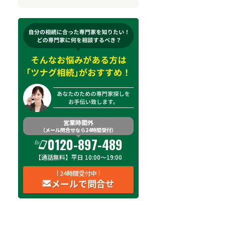
来所不要
オンライン面談可能
初回相談無料
土日祝の相談可能
19時以降電話可能
電話相談可能
LINE予約可能
出張面談可能
営業時間外
（メール問合せなら24時間受付）
費用
オンライン面談
土日祝
19時以降
出
0120-897-489
【通話無料】平日 10:00～19:00
費用を見る
対応不可
対応不可
対応不可
24時間受付中
メールで問合せ
費用を見る
対応不可
対応不可
対応不可