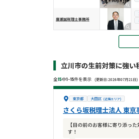
廣瀬誠税理士事務所
立川市の生前対策に強い
15
1
15
全
中
~
件を表示
(更新日:2026年07月21日)
東京都
大田区
(近隣エリア)
さくら坂税理士法人 東
【目の前のお客様に寄り添った
す！