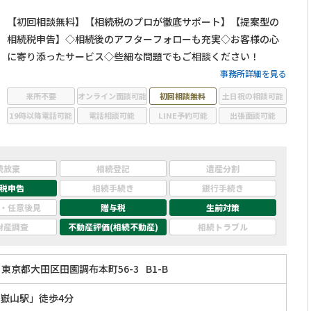
【初回相談無料】【相続税のプロが徹底サポート】【提案型の
相続税申告】◇相続後のアフターフォローも充実◇お客様の心
に寄り添ったサービス◇些細な問題でもご相談ください！
事務所詳細を見る
来所不要
オンライン面談可能
初回相談無料
土日祝の相談可能
19時以降電話可能
電話相談可能
LINE予約可能
出張面談可能
続放棄
相続登記
遺産分割
税申告
相続手続き
銀行手続き
・任意後見
贈与税
生前対策
財産調査
不動産評価(相続不動産)
相続トラブル
東京都大田区田園調布本町56-3
B1-B
嶽山駅」徒歩4分