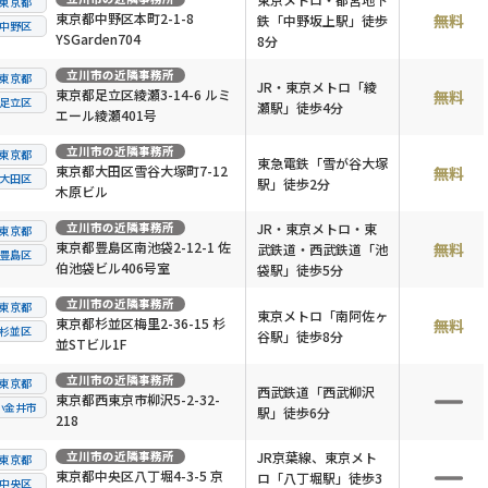
東京都
東京都中野区本町2-1-8
無料
鉄「中野坂上駅」徒歩
中野区
YSGarden704
8分
立川市
の近隣事務所
東京都
JR・東京メトロ「綾
東京都足立区綾瀬3-14-6 ルミ
無料
足立区
瀬駅」徒歩4分
エール綾瀬401号
立川市
の近隣事務所
東京都
東急電鉄「雪が谷大塚
東京都大田区雪谷大塚町7-12
無料
大田区
駅」徒歩2分
木原ビル
立川市
の近隣事務所
JR・東京メトロ・東
東京都
東京都豊島区南池袋2-12-1 佐
無料
武鉄道・西武鉄道「池
豊島区
伯池袋ビル406号室
袋駅」徒歩5分
立川市
の近隣事務所
東京都
東京メトロ「南阿佐ヶ
東京都杉並区梅里2-36-15 杉
無料
杉並区
谷駅」徒歩8分
並STビル1F
立川市
の近隣事務所
東京都
西武鉄道「西武柳沢
東京都西東京市柳沢5-2-32-
小金井市
駅」徒歩6分
218
立川市
の近隣事務所
JR京葉線、東京メト
東京都
東京都中央区八丁堀4-3-5 京
ロ「八丁堀駅」徒歩3
中央区