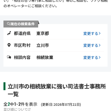
い」「相性の合う専門家に相談したい」等のご相談も、ツナグ相続
遺留分侵害額請求
相続手続き
のオペレーターにご相談ください。
相続手続き
遺言
現在の検索条件
家族信託
遺産分割
都道府県
東京都
変更する
贈与税
不動産の相続
市区町村
立川市
変更する
相続人調査
相続登記
相談内容
相続放棄
変更する
不動産評価(相続不動
調査・アンケート
産)
立川市の相続放棄に強い司法書士事務所
一覧
2
1
2
全
中
~
件を表示
(更新日:2026年07月21日)
並び順について