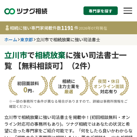
専門家を探す
相続税申告・相続手続
1191
相続に強い専門家掲載件数
件
2026年07月
現在
す
ホーム
東京都
立川市で相続放棄に強い司法書士
東京都
立川市
で
相続放棄
に強い司法書士一
覧 【無料相談可】（2件）
1191
事務所
件
更新日 :
2026年07月21日
相談内容で探す
遺言書作成・遺言執行
費用相場
立川市で相続放棄に強い司法書士を掲載中！(初回相談無料・オン
ライン対応可の事務所もあり)。ツナグ相続ではあなたの状況と希
相続登記
コラム
望に合った専門家をご紹介可能です。「何をしたら良いかわからな