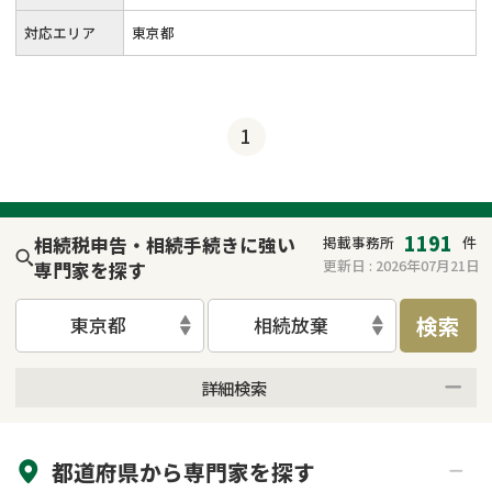
対応エリア
東京都
1
1191
相続税申告・相続手続きに強い
掲載事務所
件
更新日 :
2026年07月21日
専門家を探す
検索
東京都
相続放棄
詳細検索
来所不要
オンライン面談可能
都道府県から
専門家
を探す
初回相談無料
土日祝の相談可能