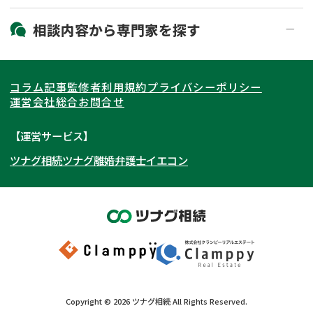
19時以降電話可能
電話相談可能
北海道・東北
相談内容から
専門家
を探す
LINE予約可能
出張面談可能
関東
北海道
青森県
遺言書作成・遺言執行
相続放棄
コラム記事
監修者
利用規約
プライバシーポリシー
相続登記
遺産分割
東海
岩手県
東京都
宮城県
神奈川県
運営会社
総合お問合せ
遺留分侵害額請求
相続税申告
関西
秋田県
埼玉県
愛知県
山形県
千葉県
静岡県
【運営サービス】
相続手続き
銀行手続き
ツナグ相続
ツナグ離婚弁護士
イエコン
北陸・甲信越
福島県
茨城県
岐阜県
大阪府
群馬県
山梨県
京都府
家族信託
成年後見・任意後見
贈与税
生前対策
中国・四国
栃木県
兵庫県
長野県
奈良県
石川県
相続人調査
相続財産調査
九州・沖縄
滋賀県
福井県
広島県
和歌山県
富山県
岡山県
不動産評価(相続不動産)
相続トラブル
新潟県
山口県
福岡県
三重県
島根県
佐賀県
Copyright ©
2026
ツナグ相続
All Rights Reserved.