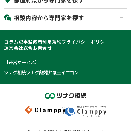
初回相談無料
土日祝の相談可能
19時以降電話可能
電話相談可能
北海道・東北
相談内容から
専門家
を探す
LINE予約可能
出張面談可能
関東
北海道
青森県
遺言書作成・遺言執行
相続放棄
コラム記事
監修者
利用規約
プライバシーポリシー
相続登記
遺産分割
東海
岩手県
東京都
宮城県
神奈川県
運営会社
総合お問合せ
遺留分侵害額請求
相続税申告
関西
秋田県
埼玉県
愛知県
山形県
千葉県
静岡県
【運営サービス】
相続手続き
銀行手続き
ツナグ相続
ツナグ離婚弁護士
イエコン
北陸・甲信越
福島県
茨城県
岐阜県
大阪府
群馬県
山梨県
京都府
家族信託
成年後見・任意後見
贈与税
生前対策
中国・四国
栃木県
兵庫県
長野県
奈良県
石川県
相続人調査
相続財産調査
九州・沖縄
滋賀県
福井県
広島県
和歌山県
富山県
岡山県
不動産評価(相続不動産)
相続トラブル
新潟県
山口県
福岡県
三重県
島根県
佐賀県