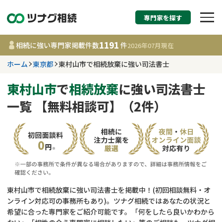
専門家を探す
相続税申告・相続手続
1191
相続に強い専門家掲載件数
件
2026年07月
現在
す
ホーム
東京都
東村山市で相続放棄に強い司法書士
東京都
東村山市
で
相続放棄
に強い司法書士
一覧 【無料相談可】（2件）
1191
事務所
件
更新日 :
2026年07月21日
相談内容で探す
遺言書作成・遺言執行
費用相場
東村山市で相続放棄に強い司法書士を掲載中！(初回相談無料・オ
ンライン対応可の事務所もあり)。ツナグ相続ではあなたの状況と
相続登記
コラム
希望に合った専門家をご紹介可能です。「何をしたら良いかわから