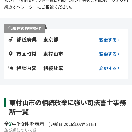
ない」「相性の合う専門家に相談したい」等のご相談も、ツナグ相
遺留分侵害額請求
相続手続き
続のオペレーターにご相談ください。
相続手続き
遺言
現在の検索条件
家族信託
遺産分割
都道府県
東京都
変更する
贈与税
不動産の相続
市区町村
東村山市
変更する
相続人調査
相続登記
相談内容
相続放棄
変更する
不動産評価(相続不動
調査・アンケート
産)
東村山市の相続放棄に強い司法書士事務
所一覧
2
1
2
全
中
~
件を表示
(更新日:2026年07月21日)
並び順について