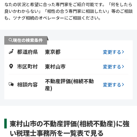
遺留分侵害額請求
相続手続き
なたの状況と希望に合った専門家をご紹介可能です。「何をしたら
良いかわからない」「相性の合う専門家に相談したい」等のご相談
も、ツナグ相続のオペレーターにご相談ください。
相続手続き
遺言
家族信託
遺産分割
現在の検索条件
都道府県
東京都
贈与税
不動産の相続
変更する
市区町村
東村山市
変更する
相続人調査
相続登記
不動産評価(相続不動
不動産評価(相続不動
調査・アンケート
相談内容
変更する
産)
産)
東村山市の不動産評価(相続不動産)に強
い税理士事務所を一覧表で見る