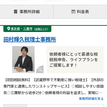
LINE予約可能
出張面談可能
注力案件
事務所詳細
料金表
遺言書作成・遺言執行
相続放棄
相続登記
遺産分割
遺留分侵害額請求
相続税申告
東京都
・
三鷹市
(近隣エリア)
相続手続き
銀行手続き
家族信託
田村輝久税理士事務所
成年後見・任意後見
贈与税
生前対策
相続人調査
相続財産調査
不動産評価(相続不動産)
依頼者様にとって最適な相
相続トラブル
続税申告、ライフプランを
ご提案します！
【初回相談無料】【武蔵野市で不動産に強い税理士】【外部の
専門家と連携したワンストップサービス】◇相談しやすい雰囲
気◇三鷹駅から徒歩2分◇依頼者様の利益を追求し、実現に全
事務所詳細を見る
力を尽くします！