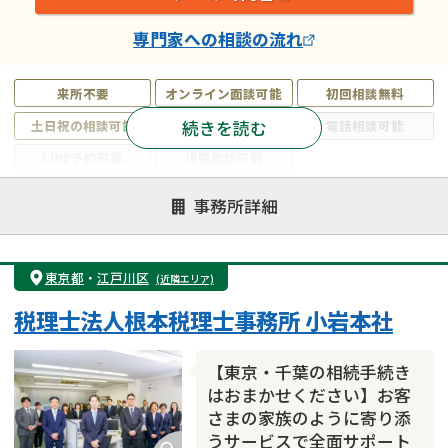
専門家
への相談の流れ
来所不要
オンライン面談可能
初回相談無料
続きを読む
土日祝の相談可能
19時以降電話可能
電話相談可能
LINE予約可能
出張面談可能
注力案件
事務所詳細
遺言書作成・遺言執行
相続放棄
相続登記
遺産分割
遺留分侵害額請求
相続税申告
東京都
・
江戸川区
(近隣エリア)
相続手続き
銀行手続き
家族信託
税理士法人根本税理士事務所 小岩本社
成年後見・任意後見
贈与税
生前対策
相続人調査
相続財産調査
不動産評価(相続不動産)
【東京・千葉の相続手続き
相続トラブル
はおまかせください】お客
さまの家族のように寄り添
うサービスで全面サポート