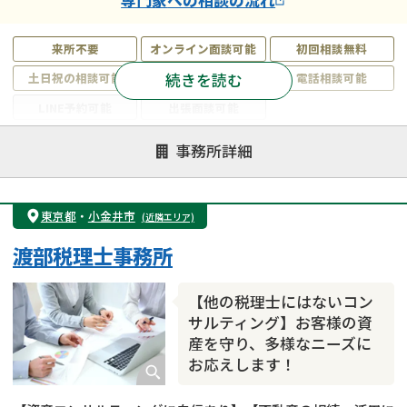
来所不要
オンライン面談可能
初回相談無料
続きを読む
土日祝の相談可能
19時以降電話可能
電話相談可能
LINE予約可能
出張面談可能
注力案件
事務所詳細
遺言書作成・遺言執行
相続放棄
相続登記
遺産分割
遺留分侵害額請求
相続税申告
東京都
・
小金井市
(近隣エリア)
相続手続き
銀行手続き
家族信託
渡部税理士事務所
成年後見・任意後見
贈与税
生前対策
相続人調査
相続財産調査
不動産評価(相続不動産)
【他の税理士にはないコン
相続トラブル
サルティング】お客様の資
産を守り、多様なニーズに
お応えします！