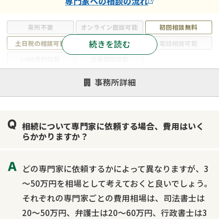
専門家
への相談の流れ
来所不要
オンライン面談可能
初回相談無料
続きを読む
土日祝の相談可能
19時以降電話可能
電話相談可能
LINE予約可能
出張面談可能
注力案件
事務所詳細
遺言書作成・遺言執行
相続放棄
相続登記
遺産分割
遺留分侵害額請求
相続税申告
相続について専門家に依頼する場合、費用はいく
相続手続き
銀行手続き
家族信託
らかかりますか？
成年後見・任意後見
贈与税
生前対策
相続人調査
相続財産調査
不動産評価(相続不動産)
どの専門家に依頼するかによって異なりますが、3
相続トラブル
～50万円を相場として考えておくと良いでしょう。
それぞれの専門家ごとの費用相場は、司法書士は
20～50万円、弁護士は20～60万円、行政書士は3