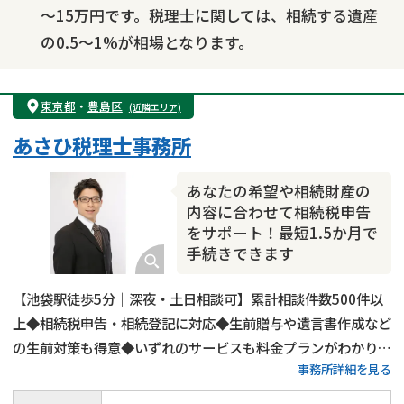
～15万円です。税理士に関しては、相続する遺産
の0.5～1%が相場となります。
東京都
・
豊島区
(近隣エリア)
あさひ税理士事務所
あなたの希望や相続財産の
内容に合わせて相続税申告
をサポート！最短1.5か月で
手続きできます
【池袋駅徒歩5分｜深夜・土日相談可】累計相談件数500件以
上◆相続税申告・相続登記に対応◆生前贈与や遺言書作成など
の生前対策も得意◆いずれのサービスも料金プランがわかりや
事務所詳細を見る
すい◆豊島区・板橋区・練馬区・北区で相続税申告をするなら
当事務所にご相談ください！15年以上の実務経験がある税理