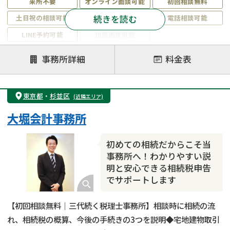
来所不要
オンライン面談可能
初回相談無料
続きを読む
土日祝の相談可能
19時以降電話可能
電話相談可能
LINE予約可能
出張面談可能
注力案件
事務所詳細
料金表
遺言書作成・遺言執行
相続放棄
相続登記
遺産分割
遺留分侵害額請求
相続税申告
東京都
・
杉並区
(近隣エリア)
相続手続き
銀行手続き
家族信託
大堀会計事務所
成年後見・任意後見
贈与税
生前対策
相続人調査
相続財産調査
不動産評価(相続不動産)
初めての相続だからこそ当
相続トラブル
事務所へ！わかりやすい説
明と安心できる相続税申告
でサポートします
【初回相談無料｜三代続く税理士事務所】相談時に相続の流
れ、相続税の概算、今後の手続きの3つを説明◆宅地建物取引