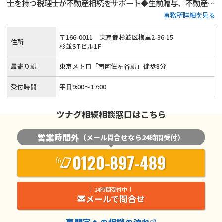
士を持つ税理士が不動産相続をサポート◆生前贈与、不動産活
事務所詳細を見る
用、遺言書作成といった生前対策も得意◆土日祝日相談（要予
約）とオンライン面談にも対応している忙しい方が相談しやす
〒
166
-
0011
東京都杉並区梅里2-36-15
住所
い税理士事務所です。
杉並STビル1F
最寄り駅
東京メトロ「南阿佐ヶ谷駅」徒歩8分
受付時間
平日9:00～17:00
ツナグ相続相談窓口はこちら
営業時間外
（メール問合せなら24時間受付）
0120-897-489
24時間受付中
メールで問合せ
専門家
への相談の流れ