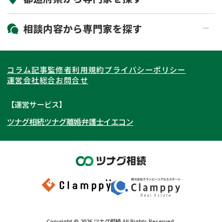
19時以降電話可能
電話相談可能
北海道・東北
相談内容から
専門家
を探す
LINE予約可能
出張面談可能
関東
北海道
青森県
遺言書作成・遺言執行
相続放棄
コラム記事
監修者
利用規約
プライバシーポリシー
相続登記
遺産分割
東海
岩手県
東京都
宮城県
神奈川県
運営会社
総合お問合せ
遺留分侵害額請求
相続税申告
関西
秋田県
埼玉県
愛知県
山形県
千葉県
静岡県
【運営サービス】
相続手続き
銀行手続き
ツナグ相続
ツナグ離婚弁護士
イエコン
北陸・甲信越
福島県
茨城県
岐阜県
大阪府
群馬県
山梨県
京都府
家族信託
成年後見・任意後見
贈与税
生前対策
中国・四国
栃木県
兵庫県
長野県
奈良県
石川県
相続人調査
相続財産調査
九州・沖縄
滋賀県
福井県
広島県
和歌山県
富山県
岡山県
不動産評価(相続不動産)
相続トラブル
新潟県
山口県
福岡県
三重県
島根県
佐賀県
Copyright ©
2026
ツナグ相続
All Rights Reserved.