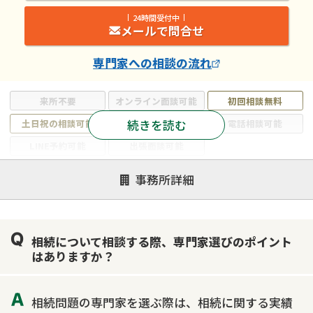
24時間受付中
メールで問合せ
専門家
への相談の流れ
来所不要
オンライン面談可能
初回相談無料
続きを読む
土日祝の相談可能
19時以降電話可能
電話相談可能
LINE予約可能
出張面談可能
注力案件
事務所詳細
遺言書作成・遺言執行
相続放棄
相続登記
遺産分割
遺留分侵害額請求
相続税申告
相続について相談する際、専門家選びのポイント
相続手続き
銀行手続き
家族信託
はありますか？
成年後見・任意後見
贈与税
生前対策
相続人調査
相続財産調査
不動産評価(相続不動産)
相続問題の専門家を選ぶ際は、相続に関する実績
相続トラブル