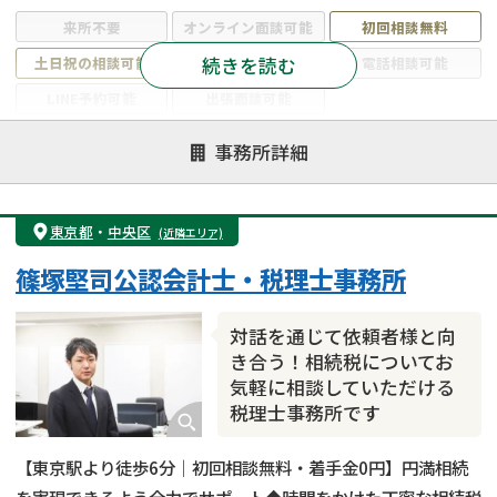
来所不要
オンライン面談可能
初回相談無料
続きを読む
土日祝の相談可能
19時以降電話可能
電話相談可能
LINE予約可能
出張面談可能
注力案件
事務所詳細
遺言書作成・遺言執行
相続放棄
相続登記
遺産分割
遺留分侵害額請求
相続税申告
東京都
・
中央区
(近隣エリア)
相続手続き
銀行手続き
家族信託
篠塚堅司公認会計士・税理士事務所
成年後見・任意後見
贈与税
生前対策
相続人調査
相続財産調査
不動産評価(相続不動産)
対話を通じて依頼者様と向
相続トラブル
き合う！相続税についてお
気軽に相談していただける
税理士事務所です
【東京駅より徒歩6分｜初回相談無料・着手金0円】円満相続