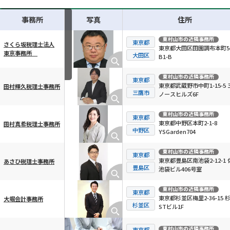
事務所
写真
住所
東村山市
の近隣事務所
東京都
さくら坂税理士法人
東京都大田区田園調布本町56
東京事務所
横スクロール可能
大田区
B1-B
東村山市
の近隣事務所
東京都
東京都武蔵野市中町1-15-5 
田村輝久税理士事務所
三鷹市
ノースヒルズ6F
東村山市
の近隣事務所
東京都
東京都中野区本町2-1-8
田村真希税理士事務所
中野区
YSGarden704
東村山市
の近隣事務所
東京都
東京都豊島区南池袋2-12-1 
あさひ税理士事務所
豊島区
池袋ビル406号室
東村山市
の近隣事務所
東京都
東京都杉並区梅里2-36-15 
大堀会計事務所
杉並区
STビル1F
東村山市
の近隣事務所
東京都