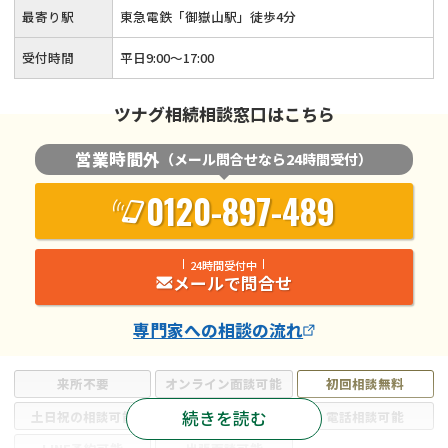
最寄り駅
東急電鉄「御嶽山駅」徒歩4分
受付時間
平日9:00〜17:00
ツナグ相続相談窓口はこちら
営業時間外
（メール問合せなら24時間受付）
0120-897-489
24時間受付中
メールで問合せ
専門家
への相談の流れ
来所不要
オンライン面談可能
初回相談無料
続きを読む
土日祝の相談可能
19時以降電話可能
電話相談可能