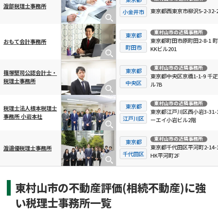
渡部税理士事務所
東京都西東京市柳沢5-2-32-2
小金井市
東村山市
の近隣事務所
東京都
東京都町田市原町田2-8-1 
おもて会計事務所
町田市
KKビル201
東村山市
の近隣事務所
東京都
篠塚堅司公認会計士・
東京都中央区京橋1-1-9 千
税理士事務所
中央区
ル7B
東村山市
の近隣事務所
東京都
税理士法人根本税理士
東京都江戸川区西小岩3-31-1
事務所 小岩本社
江戸川区
ーエイ小岩ビル2階
東村山市
の近隣事務所
東京都
東京都千代田区平河町2-14-
渡邉優税理士事務所
千代田区
HK平河町2F
東村山市の不動産評価(相続不動産)に強
い税理士事務所一覧