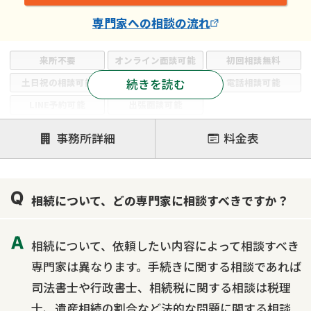
専門家
への相談の流れ
来所不要
オンライン面談可能
初回相談無料
続きを読む
土日祝の相談可能
19時以降電話可能
電話相談可能
LINE予約可能
出張面談可能
注力案件
事務所詳細
料金表
遺言書作成・遺言執行
相続放棄
相続登記
遺産分割
遺留分侵害額請求
相続税申告
相続について、どの専門家に相談すべきですか？
相続手続き
銀行手続き
家族信託
成年後見・任意後見
贈与税
生前対策
相続について、依頼したい内容によって相談すべき
相続人調査
相続財産調査
不動産評価(相続不動産)
専門家は異なります。手続きに関する相談であれば
相続トラブル
司法書士や行政書士、相続税に関する相談は税理
士、遺産相続の割合など法的な問題に関する相談