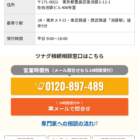
〒
171
-
0022
東京都豊島区南池袋2-12-1
住所
士が丁寧に対応いたします！
佐伯池袋ビル406号室
JR・東京メトロ・東武鉄道・西武鉄道「池袋駅」徒
最寄り駅
歩5分
受付時間
平日 9:00～18:00
ツナグ相続相談窓口はこちら
営業時間外
（メール問合せなら24時間受付）
0120-897-489
24時間受付中
メールで問合せ
専門家
への相談の流れ