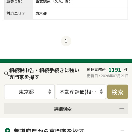
最寄り駅
西武鉄道「久米川駅」
対応エリア
東京都
1
1191
相続税申告・相続手続きに強い
掲載事務所
件
更新日 :
2026年07月21日
専門家を探す
検索
東京都
不動産評価(相続不動産)
詳細検索
来所不要
オンライン面談可能
都道府県から
専門家
を探す
初回相談無料
土日祝の相談可能