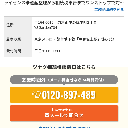
ライセンス◆遺産整理から相続税申告までワンストップで対応
事務所詳細を見る
可能◆20年以上の実務経験がある女性税理士が、お客様の気
持ちに寄り添って親切・丁寧に相続手続きを行います。
〒
164
-
0012
東京都中野区本町2-1-8
住所
YSGarden704
最寄り駅
東京メトロ・都営地下鉄「中野坂上駅」徒歩8分
受付時間
平日9:00〜17:00
ツナグ相続相談窓口はこちら
営業時間外
（メール問合せなら24時間受付）
0120-897-489
24時間受付中
メールで問合せ