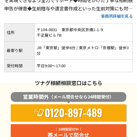
を実現できるよう全力でサポート◆時間をかけた丁寧な相続税
申告が得意◆生前贈与や遺言書作成といった生前対策にも対応
事務所詳細を見る
可能◆賃貸用不動産や会社（株式）の相続もお任せください◆
相談者様・依頼者様との対話を通じて真摯に対応いたします！
〒
104
-
0031
東京都中央区京橋1-1-9
住所
千疋屋ビル7B
JR「東京駅」徒歩6分 / 東京メトロ「京橋駅」徒歩3
最寄り駅
分
受付時間
平日9:00～17:00
ツナグ相続相談窓口はこちら
営業時間外
（メール問合せなら24時間受付）
0120-897-489
24時間受付中
メールで問合せ