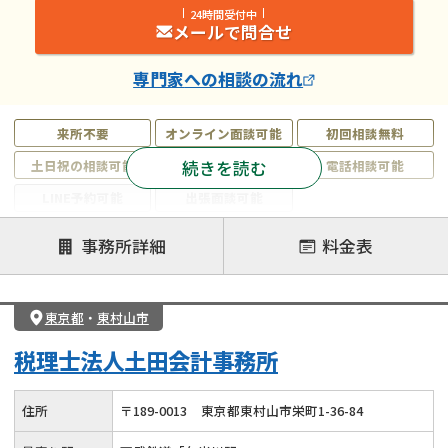
24時間受付中
メールで問合せ
専門家
への相談の流れ
来所不要
オンライン面談可能
初回相談無料
続きを読む
土日祝の相談可能
19時以降電話可能
電話相談可能
LINE予約可能
出張面談可能
注力案件
事務所詳細
料金表
遺言書作成・遺言執行
相続放棄
相続登記
遺産分割
遺留分侵害額請求
相続税申告
東京都
・
東村山市
相続手続き
銀行手続き
家族信託
税理士法人土田会計事務所
成年後見・任意後見
贈与税
生前対策
相続人調査
相続財産調査
不動産評価(相続不動産)
住所
〒
189
-
0013
東京都東村山市栄町1-36-84
相続トラブル