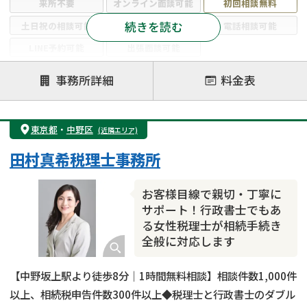
来所不要
オンライン面談可能
初回相談無料
続きを読む
土日祝の相談可能
19時以降電話可能
電話相談可能
LINE予約可能
出張面談可能
注力案件
事務所詳細
料金表
遺言書作成・遺言執行
相続放棄
相続登記
遺産分割
遺留分侵害額請求
相続税申告
東京都
・
中野区
(近隣エリア)
相続手続き
銀行手続き
家族信託
田村真希税理士事務所
成年後見・任意後見
贈与税
生前対策
相続人調査
相続財産調査
不動産評価(相続不動産)
お客様目線で親切・丁寧に
相続トラブル
サポート！行政書士でもあ
る女性税理士が相続手続き
全般に対応します
【中野坂上駅より徒歩8分｜1時間無料相談】相談件数1,000件
以上、相続税申告件数300件以上◆税理士と行政書士のダブル