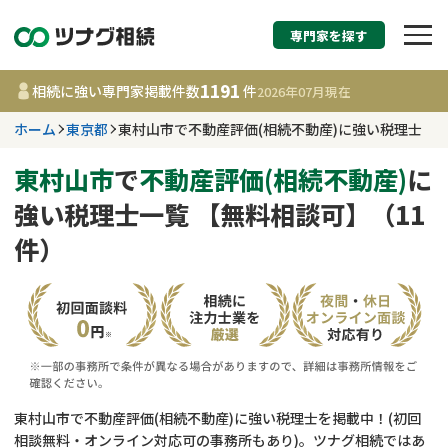
専門家を探す
相続税申告・相続手続
1191
相続に強い専門家掲載件数
件
2026年07月
現在
す
ホーム
東京都
東村山市で不動産評価(相続不動産)に強い税理士
東京都
東村山市
で
不動産評価(相続不動産)
に
強い税理士一覧 【無料相談可】（11
1191
事務所
件
件）
更新日 :
2026年07月21日
相談内容で探す
遺言書作成・遺言執行
費用相場
相続登記
コラム
東村山市で不動産評価(相続不動産)に強い税理士を掲載中！(初回
相談無料・オンライン対応可の事務所もあり)。ツナグ相続ではあ