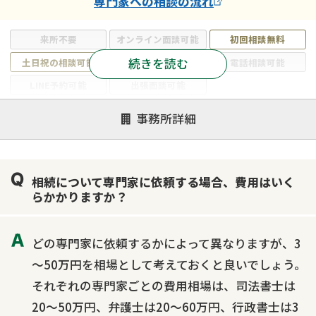
専門家
への相談の流れ
来所不要
オンライン面談可能
初回相談無料
続きを読む
土日祝の相談可能
19時以降電話可能
電話相談可能
LINE予約可能
出張面談可能
注力案件
事務所詳細
遺言書作成・遺言執行
相続放棄
相続登記
遺産分割
遺留分侵害額請求
相続税申告
相続について専門家に依頼する場合、費用はいく
相続手続き
銀行手続き
家族信託
らかかりますか？
成年後見・任意後見
贈与税
生前対策
相続人調査
相続財産調査
不動産評価(相続不動産)
どの専門家に依頼するかによって異なりますが、3
相続トラブル
～50万円を相場として考えておくと良いでしょう。
それぞれの専門家ごとの費用相場は、司法書士は
20～50万円、弁護士は20～60万円、行政書士は3