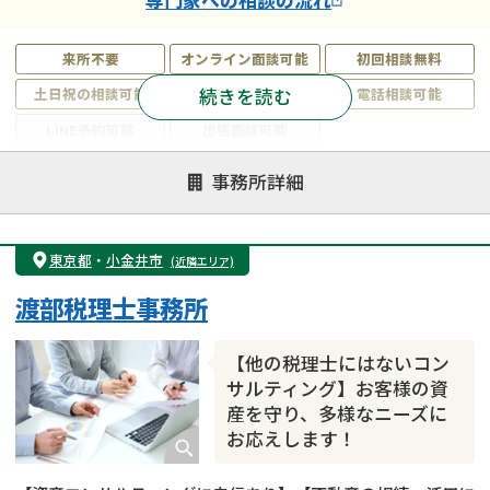
来所不要
オンライン面談可能
初回相談無料
続きを読む
土日祝の相談可能
19時以降電話可能
電話相談可能
LINE予約可能
出張面談可能
注力案件
事務所詳細
遺言書作成・遺言執行
相続放棄
相続登記
遺産分割
遺留分侵害額請求
相続税申告
東京都
・
小金井市
(近隣エリア)
相続手続き
銀行手続き
家族信託
渡部税理士事務所
成年後見・任意後見
贈与税
生前対策
相続人調査
相続財産調査
不動産評価(相続不動産)
【他の税理士にはないコン
相続トラブル
サルティング】お客様の資
産を守り、多様なニーズに
お応えします！