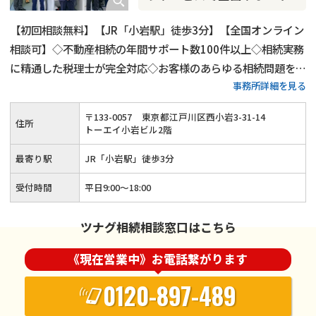
【初回相談無料】【JR「小岩駅」徒歩3分】【全国オンライン
相談可】◇不動産相続の年間サポート数100件以上◇相続実務
に精通した税理士が完全対応◇お客様のあらゆる相続問題を解
事務所詳細を見る
決します！
〒
133
-
0057
東京都江戸川区西小岩3-31-14
住所
トーエイ小岩ビル2階
最寄り駅
JR「小岩駅」徒歩3分
受付時間
平日9:00～18:00
ツナグ相続相談窓口はこちら
《現在営業中》お電話繋がります
0120-897-489