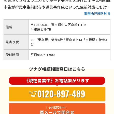
を実現できるよう全力でサポート◆時間をかけた丁寧な相続税
申告が得意◆生前贈与や遺言書作成といった生前対策にも対応
事務所詳細を見る
可能◆賃貸用不動産や会社（株式）の相続もお任せください◆
相談者様・依頼者様との対話を通じて真摯に対応いたします！
〒
104
-
0031
東京都中央区京橋1-1-9
住所
千疋屋ビル7B
JR「東京駅」徒歩6分 / 東京メトロ「京橋駅」徒歩3
最寄り駅
分
受付時間
平日9:00～17:00
ツナグ相続相談窓口はこちら
《現在営業中》お電話繋がります
0120-897-489
24時間受付中
メールで問合せ