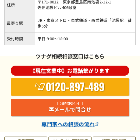
〒
171
-
0022
東京都豊島区南池袋2-12-1
住所
士が丁寧に対応いたします！
佐伯池袋ビル406号室
JR・東京メトロ・東武鉄道・西武鉄道「池袋駅」徒
最寄り駅
歩5分
受付時間
平日 9:00～18:00
ツナグ相続相談窓口はこちら
《現在営業中》お電話繋がります
0120-897-489
24時間受付中
メールで問合せ
専門家
への相談の流れ