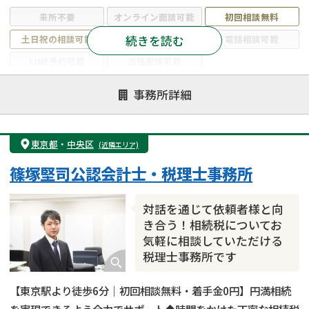
来所不要
オンライン面談可能
初回相談無料
続きを読む
土日祝の相談可能
19時以降電話可能
電話相談可能
LINE予約可能
出張面談可能
注力案件
事務所詳細
遺言書作成・遺言執行
相続放棄
相続登記
遺産分割
遺留分侵害額請求
相続税申告
東京都
・
中央区
(近隣エリア)
相続手続き
銀行手続き
家族信託
篠塚堅司公認会計士・税理士事務所
成年後見・任意後見
贈与税
生前対策
相続人調査
相続財産調査
不動産評価(相続不動産)
対話を通じて依頼者様と向
相続トラブル
き合う！相続税についてお
気軽に相談していただける
税理士事務所です
【東京駅より徒歩6分｜初回相談無料・着手金0円】円満相続