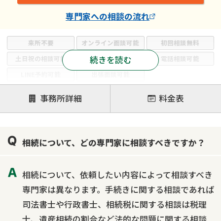
専門家
への相談の流れ
来所不要
オンライン面談可能
初回相談無料
続きを読む
土日祝の相談可能
19時以降電話可能
電話相談可能
LINE予約可能
出張面談可能
注力案件
事務所詳細
料金表
遺言書作成・遺言執行
相続放棄
相続登記
遺産分割
遺留分侵害額請求
相続税申告
相続について、どの専門家に相談すべきですか？
相続手続き
銀行手続き
家族信託
成年後見・任意後見
贈与税
生前対策
相続について、依頼したい内容によって相談すべき
相続人調査
相続財産調査
不動産評価(相続不動産)
専門家は異なります。手続きに関する相談であれば
相続トラブル
司法書士や行政書士、相続税に関する相談は税理
士、遺産相続の割合など法的な問題に関する相談