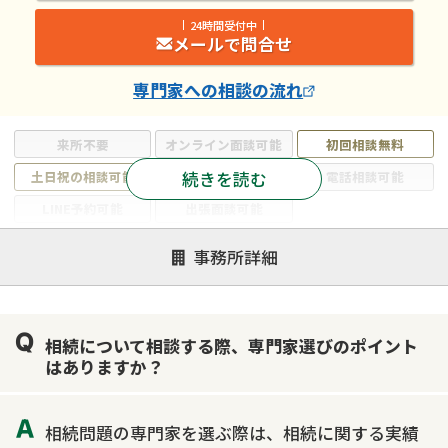
24時間受付中
メールで問合せ
専門家
への相談の流れ
来所不要
オンライン面談可能
初回相談無料
続きを読む
土日祝の相談可能
19時以降電話可能
電話相談可能
LINE予約可能
出張面談可能
注力案件
事務所詳細
遺言書作成・遺言執行
相続放棄
相続登記
遺産分割
遺留分侵害額請求
相続税申告
相続について相談する際、専門家選びのポイント
相続手続き
銀行手続き
家族信託
はありますか？
成年後見・任意後見
贈与税
生前対策
相続人調査
相続財産調査
不動産評価(相続不動産)
相続問題の専門家を選ぶ際は、相続に関する実績
相続トラブル