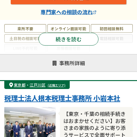
専門家
への相談の流れ
来所不要
オンライン面談可能
初回相談無料
続きを読む
土日祝の相談可能
19時以降電話可能
電話相談可能
LINE予約可能
出張面談可能
注力案件
事務所詳細
遺言書作成・遺言執行
相続放棄
相続登記
遺産分割
遺留分侵害額請求
相続税申告
東京都
・
江戸川区
(近隣エリア)
相続手続き
銀行手続き
家族信託
税理士法人根本税理士事務所 小岩本社
成年後見・任意後見
贈与税
生前対策
相続人調査
相続財産調査
不動産評価(相続不動産)
【東京・千葉の相続手続き
相続トラブル
はおまかせください】お客
さまの家族のように寄り添
うサービスで全面サポート