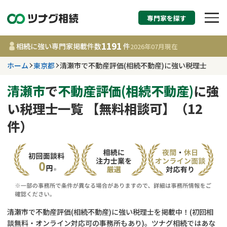
専門家を探す
相続税申告・相続手続
1191
相続に強い専門家掲載件数
件
2026年07月
現在
す
ホーム
東京都
清瀬市で不動産評価(相続不動産)に強い税理士
東京都
清瀬市
で
不動産評価(相続不動産)
に強
い税理士一覧 【無料相談可】（12
1191
事務所
件
件）
更新日 :
2026年07月21日
相談内容で探す
遺言書作成・遺言執行
費用相場
相続登記
コラム
清瀬市で不動産評価(相続不動産)に強い税理士を掲載中！(初回相
談無料・オンライン対応可の事務所もあり)。ツナグ相続ではあな