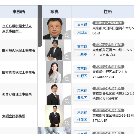
事務所
写真
住所
清瀬市
の近隣事務所
東京都
さくら坂税理士法人
東京都大田区田園調布本町56
東京事務所
横スクロール可能
大田区
B1-B
清瀬市
の近隣事務所
東京都
東京都武蔵野市中町1-15-5 
田村輝久税理士事務所
三鷹市
ノースヒルズ6F
清瀬市
の近隣事務所
東京都
東京都中野区本町2-1-8
田村真希税理士事務所
中野区
YSGarden704
清瀬市
の近隣事務所
東京都
東京都豊島区南池袋2-12-1 
あさひ税理士事務所
豊島区
池袋ビル406号室
清瀬市
の近隣事務所
東京都
東京都杉並区梅里2-36-15 
大堀会計事務所
杉並区
STビル1F
清瀬市
の近隣事務所
東京都