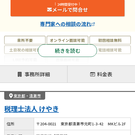
24時間受付中
メールで問合せ
専門家
への相談の流れ
来所不要
オンライン面談可能
初回相談無料
続きを読む
土日祝の相談可能
19時以降電話可能
電話相談可能
LINE予約可能
出張面談可能
注力案件
事務所詳細
料金表
遺言書作成・遺言執行
相続放棄
相続登記
遺産分割
遺留分侵害額請求
相続税申告
東京都
・
清瀬市
相続手続き
銀行手続き
家族信託
税理士法人 けやき
成年後見・任意後見
贈与税
生前対策
相続人調査
相続財産調査
不動産評価(相続不動産)
住所
〒
204
-
0021
東京都清瀬市元町1-3-42
MKビル2F
相続トラブル