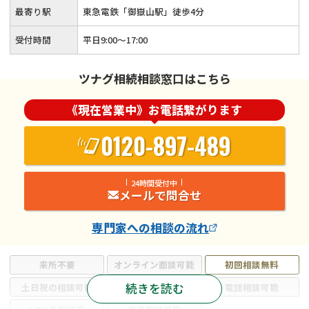
最寄り駅
東急電鉄「御嶽山駅」徒歩4分
受付時間
平日9:00〜17:00
ツナグ相続相談窓口はこちら
《現在営業中》お電話繋がります
0120-897-489
24時間受付中
メールで問合せ
専門家
への相談の流れ
来所不要
オンライン面談可能
初回相談無料
続きを読む
土日祝の相談可能
19時以降電話可能
電話相談可能