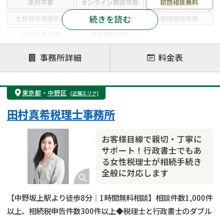
来所不要
オンライン面談可能
初回相談無料
続きを読む
土日祝の相談可能
19時以降電話可能
電話相談可能
LINE予約可能
出張面談可能
注力案件
事務所詳細
料金表
遺言書作成・遺言執行
相続放棄
相続登記
遺産分割
遺留分侵害額請求
相続税申告
東京都
・
中野区
(近隣エリア)
相続手続き
銀行手続き
家族信託
田村真希税理士事務所
成年後見・任意後見
贈与税
生前対策
相続人調査
相続財産調査
不動産評価(相続不動産)
お客様目線で親切・丁寧に
相続トラブル
サポート！行政書士でもあ
る女性税理士が相続手続き
全般に対応します
【中野坂上駅より徒歩8分｜1時間無料相談】相談件数1,000件
以上、相続税申告件数300件以上◆税理士と行政書士のダブル