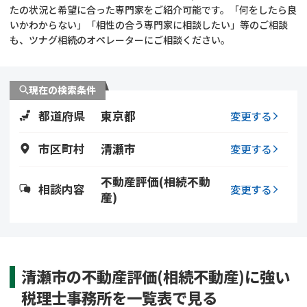
遺留分侵害額請求
相続手続き
たの状況と希望に合った専門家をご紹介可能です。「何をしたら良
いかわからない」「相性の合う専門家に相談したい」等のご相談
も、ツナグ相続のオペレーターにご相談ください。
相続手続き
遺言
家族信託
遺産分割
現在の検索条件
都道府県
東京都
贈与税
不動産の相続
変更する
市区町村
清瀬市
変更する
相続人調査
相続登記
不動産評価(相続不動
不動産評価(相続不動
調査・アンケート
相談内容
変更する
産)
産)
清瀬市の不動産評価(相続不動産)に強い
税理士事務所を一覧表で見る