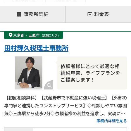
LINE予約可能
出張面談可能
注力案件
事務所詳細
料金表
遺言書作成・遺言執行
相続放棄
相続登記
遺産分割
遺留分侵害額請求
相続税申告
東京都
・
三鷹市
(近隣エリア)
相続手続き
銀行手続き
家族信託
田村輝久税理士事務所
成年後見・任意後見
贈与税
生前対策
相続人調査
相続財産調査
不動産評価(相続不動産)
依頼者様にとって最適な相
相続トラブル
続税申告、ライフプランを
ご提案します！
【初回相談無料】【武蔵野市で不動産に強い税理士】【外部の
専門家と連携したワンストップサービス】◇相談しやすい雰囲
気◇三鷹駅から徒歩2分◇依頼者様の利益を追求し、実現に全
事務所詳細を見る
力を尽くします！