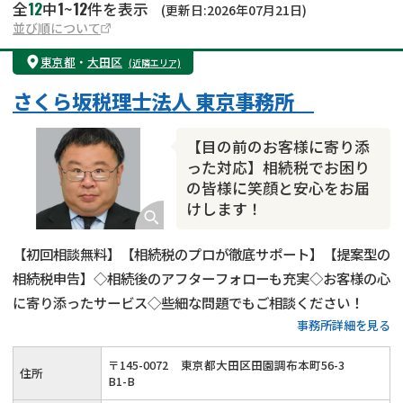
12
1
12
全
中
~
件を表示
(更新日:2026年07月21日)
並び順について
東京都
・
大田区
(近隣エリア)
さくら坂税理士法人 東京事務所
【目の前のお客様に寄り添
った対応】相続税でお困り
の皆様に笑顔と安心をお届
けします！
【初回相談無料】【相続税のプロが徹底サポート】【提案型の
相続税申告】◇相続後のアフターフォローも充実◇お客様の心
に寄り添ったサービス◇些細な問題でもご相談ください！
事務所詳細を見る
〒
145
-
0072
東京都大田区田園調布本町56-3
住所
B1-B