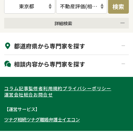
検索
東京都
不動産評価(相続不動産)
詳細検索
来所不要
オンライン面談可能
都道府県から
専門家
を探す
初回相談無料
土日祝の相談可能
19時以降電話可能
電話相談可能
北海道・東北
相談内容から
専門家
を探す
LINE予約可能
出張面談可能
関東
北海道
青森県
遺言書作成・遺言執行
相続放棄
コラム記事
監修者
利用規約
プライバシーポリシー
相続登記
遺産分割
東海
岩手県
東京都
宮城県
神奈川県
運営会社
総合お問合せ
遺留分侵害額請求
相続税申告
関西
秋田県
埼玉県
愛知県
山形県
千葉県
静岡県
【運営サービス】
相続手続き
銀行手続き
ツナグ相続
ツナグ離婚弁護士
イエコン
北陸・甲信越
福島県
茨城県
岐阜県
大阪府
群馬県
山梨県
京都府
家族信託
成年後見・任意後見