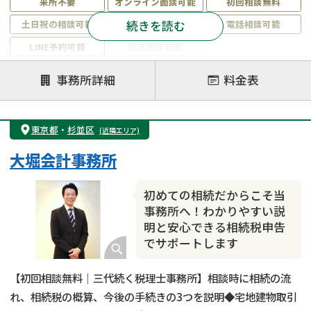
来所不要
オンライン面談可能
初回相談無料
続きを読む
土日祝の相談可能
19時以降電話可能
電話相談可能
LINE予約可能
出張面談可能
注力案件
事務所詳細
料金表
遺言書作成・遺言執行
相続放棄
相続登記
遺産分割
遺留分侵害額請求
相続税申告
東京都
・
杉並区
(近隣エリア)
相続手続き
銀行手続き
家族信託
大堀会計事務所
成年後見・任意後見
贈与税
生前対策
相続人調査
相続財産調査
不動産評価(相続不動産)
初めての相続だからこそ当
相続トラブル
事務所へ！わかりやすい説
明と安心できる相続税申告
でサポートします
【初回相談無料｜三代続く税理士事務所】相談時に相続の流
れ、相続税の概算、今後の手続きの3つを説明◆宅地建物取引