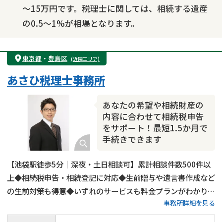
～15万円です。税理士に関しては、相続する遺産
の0.5～1%が相場となります。
東京都
・
豊島区
(近隣エリア)
あさひ税理士事務所
あなたの希望や相続財産の
内容に合わせて相続税申告
をサポート！最短1.5か月で
手続きできます
【池袋駅徒歩5分｜深夜・土日相談可】累計相談件数500件以
上◆相続税申告・相続登記に対応◆生前贈与や遺言書作成など
の生前対策も得意◆いずれのサービスも料金プランがわかりや
事務所詳細を見る
すい◆豊島区・板橋区・練馬区・北区で相続税申告をするなら
当事務所にご相談ください！15年以上の実務経験がある税理