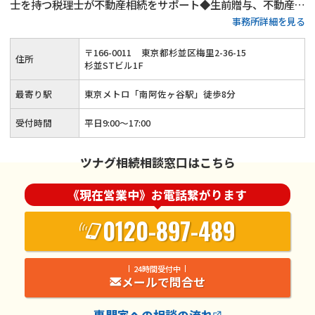
士を持つ税理士が不動産相続をサポート◆生前贈与、不動産活
事務所詳細を見る
用、遺言書作成といった生前対策も得意◆土日祝日相談（要予
約）とオンライン面談にも対応している忙しい方が相談しやす
〒
166
-
0011
東京都杉並区梅里2-36-15
住所
い税理士事務所です。
杉並STビル1F
最寄り駅
東京メトロ「南阿佐ヶ谷駅」徒歩8分
受付時間
平日9:00～17:00
ツナグ相続相談窓口はこちら
《現在営業中》お電話繋がります
0120-897-489
24時間受付中
メールで問合せ
専門家
への相談の流れ