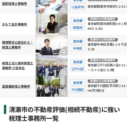
渡部税理士事務所
東京都西東京市柳沢5-2-32-2
小金井市
清瀬市
の近隣事務所
東京都
東京都町田市原町田2-8-1 
おもて会計事務所
町田市
KKビル201
清瀬市
の近隣事務所
東京都
篠塚堅司公認会計士・
東京都中央区京橋1-1-9 千
税理士事務所
中央区
ル7B
清瀬市
の近隣事務所
東京都
税理士法人根本税理士
東京都江戸川区西小岩3-31-1
事務所 小岩本社
江戸川区
ーエイ小岩ビル2階
清瀬市
の近隣事務所
東京都
東京都千代田区平河町2-14-
渡邉優税理士事務所
千代田区
HK平河町2F
清瀬市の不動産評価(相続不動産)に強い
税理士事務所一覧