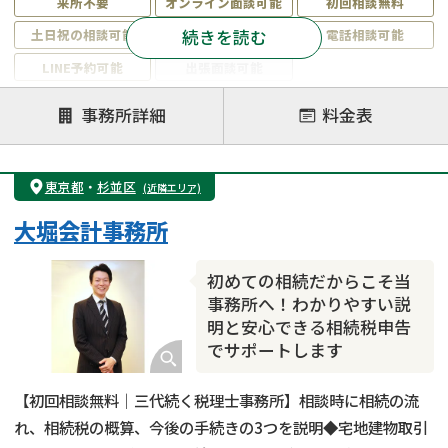
来所不要
オンライン面談可能
初回相談無料
続きを読む
土日祝の相談可能
19時以降電話可能
電話相談可能
LINE予約可能
出張面談可能
注力案件
事務所詳細
料金表
遺言書作成・遺言執行
相続放棄
相続登記
遺産分割
遺留分侵害額請求
相続税申告
東京都
・
杉並区
(近隣エリア)
相続手続き
銀行手続き
家族信託
大堀会計事務所
成年後見・任意後見
贈与税
生前対策
相続人調査
相続財産調査
不動産評価(相続不動産)
初めての相続だからこそ当
相続トラブル
事務所へ！わかりやすい説
明と安心できる相続税申告
でサポートします
【初回相談無料｜三代続く税理士事務所】相談時に相続の流
れ、相続税の概算、今後の手続きの3つを説明◆宅地建物取引