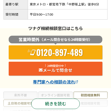
最寄り駅
東京メトロ・都営地下鉄「中野坂上駅」徒歩8分
受付時間
平日9:00〜17:00
ツナグ相続相談窓口はこちら
営業時間外
（メール問合せなら24時間受付）
0120-897-489
24時間受付中
メールで問合せ
専門家
への相談の流れ
来所不要
オンライン面談可能
初回相談無料
続きを読む
土日祝の相談可能
19時以降電話可能
電話相談可能