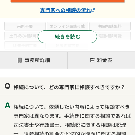
専門家
への相談の流れ
来所不要
オンライン面談可能
初回相談無料
続きを読む
土日祝の相談可能
19時以降電話可能
電話相談可能
LINE予約可能
出張面談可能
注力案件
事務所詳細
料金表
遺言書作成・遺言執行
相続放棄
相続登記
遺産分割
遺留分侵害額請求
相続税申告
相続について、どの専門家に相談すべきですか？
相続手続き
銀行手続き
家族信託
成年後見・任意後見
贈与税
生前対策
相続について、依頼したい内容によって相談すべき
相続人調査
相続財産調査
不動産評価(相続不動産)
専門家は異なります。手続きに関する相談であれば
相続トラブル
司法書士や行政書士、相続税に関する相談は税理
士、遺産相続の割合など法的な問題に関する相談