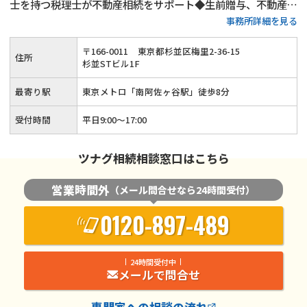
士を持つ税理士が不動産相続をサポート◆生前贈与、不動産活
事務所詳細を見る
用、遺言書作成といった生前対策も得意◆土日祝日相談（要予
約）とオンライン面談にも対応している忙しい方が相談しやす
〒
166
-
0011
東京都杉並区梅里2-36-15
住所
い税理士事務所です。
杉並STビル1F
最寄り駅
東京メトロ「南阿佐ヶ谷駅」徒歩8分
受付時間
平日9:00～17:00
ツナグ相続相談窓口はこちら
営業時間外
（メール問合せなら24時間受付）
0120-897-489
24時間受付中
メールで問合せ
専門家
への相談の流れ