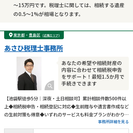
～15万円です。税理士に関しては、相続する遺産
の0.5～1%が相場となります。
東京都
・
豊島区
(近隣エリア)
あさひ税理士事務所
あなたの希望や相続財産の
内容に合わせて相続税申告
をサポート！最短1.5か月で
手続きできます
【池袋駅徒歩5分｜深夜・土日相談可】累計相談件数500件以
上◆相続税申告・相続登記に対応◆生前贈与や遺言書作成など
の生前対策も得意◆いずれのサービスも料金プランがわかりや
事務所詳細を見る
すい◆豊島区・板橋区・練馬区・北区で相続税申告をするなら
当事務所にご相談ください！15年以上の実務経験がある税理