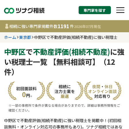
専門家を探す
相続税申告・相続手続
1191
相続に強い専門家掲載件数
件
2026年07月
現在
す
ホーム
東京都
中野区で不動産評価(相続不動産)に強い税理士
東京都
中野区
で
不動産評価(相続不動産)
に強
い税理士一覧 【無料相談可】（12
1191
事務所
件
件）
更新日 :
2026年07月21日
相談内容で探す
遺言書作成・遺言執行
費用相場
相続登記
コラム
中野区で不動産評価(相続不動産)に強い税理士を掲載中！(初回相
談無料・オンライン対応可の事務所もあり)。ツナグ相続ではあな