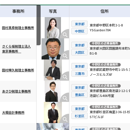
事務所
写真
住所
東京都
東京都中野区本町2-1-8
田村真希税理士事務所
YSGarden704
横スクロール可能
中野区
中野区
の近隣事務所
東京都
さくら坂税理士法人
東京都大田区田園調布本町56
東京事務所
大田区
B1-B
中野区
の近隣事務所
東京都
東京都武蔵野市中町1-15-5 
田村輝久税理士事務所
三鷹市
ノースヒルズ6F
中野区
の近隣事務所
東京都
東京都豊島区南池袋2-12-1 
あさひ税理士事務所
豊島区
池袋ビル406号室
中野区
の近隣事務所
東京都
東京都杉並区梅里2-36-15 
大堀会計事務所
杉並区
STビル1F
中野区
の近隣事務所
東京都