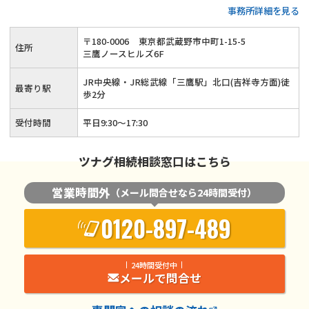
事務所詳細を見る
力を尽くします！
〒
180
-
0006
東京都武蔵野市中町1-15-5
住所
三鷹ノースヒルズ6F
JR中央線・JR総武線「三鷹駅」北口(吉祥寺方面)徒
最寄り駅
歩2分
受付時間
平日9:30～17:30
ツナグ相続相談窓口はこちら
営業時間外
（メール問合せなら24時間受付）
0120-897-489
24時間受付中
メールで問合せ