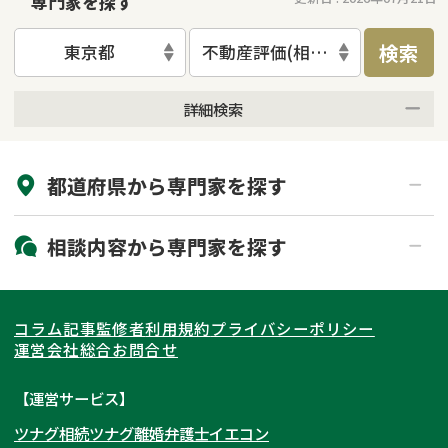
専門家を探す
検索
東京都
不動産評価(相続不動産)
詳細検索
来所不要
オンライン面談可能
都道府県から
専門家
を探す
初回相談無料
土日祝の相談可能
19時以降電話可能
電話相談可能
北海道・東北
相談内容から
専門家
を探す
LINE予約可能
出張面談可能
関東
北海道
青森県
遺言書作成・遺言執行
相続放棄
コラム記事
監修者
利用規約
プライバシーポリシー
相続登記
遺産分割
東海
岩手県
東京都
宮城県
神奈川県
運営会社
総合お問合せ
遺留分侵害額請求
相続税申告
関西
秋田県
埼玉県
愛知県
山形県
千葉県
静岡県
【運営サービス】
相続手続き
銀行手続き
ツナグ相続
ツナグ離婚弁護士
イエコン