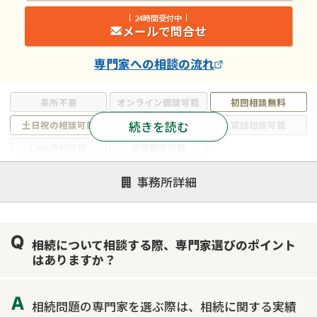
24時間受付中
メールで問合せ
専門家
への相談の流れ
来所不要
オンライン面談可能
初回相談無料
続きを読む
土日祝の相談可能
19時以降電話可能
電話相談可能
LINE予約可能
出張面談可能
注力案件
事務所詳細
遺言書作成・遺言執行
相続放棄
相続登記
遺産分割
遺留分侵害額請求
相続税申告
相続について相談する際、専門家選びのポイント
相続手続き
銀行手続き
家族信託
はありますか？
成年後見・任意後見
贈与税
生前対策
相続人調査
相続財産調査
不動産評価(相続不動産)
相続問題の専門家を選ぶ際は、相続に関する実績
相続トラブル