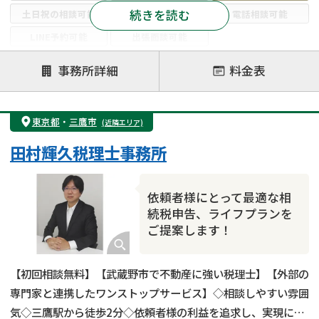
続きを読む
土日祝の相談可能
19時以降電話可能
電話相談可能
LINE予約可能
出張面談可能
注力案件
事務所詳細
料金表
遺言書作成・遺言執行
相続放棄
相続登記
遺産分割
遺留分侵害額請求
相続税申告
東京都
・
三鷹市
(近隣エリア)
相続手続き
銀行手続き
家族信託
田村輝久税理士事務所
成年後見・任意後見
贈与税
生前対策
相続人調査
相続財産調査
不動産評価(相続不動産)
依頼者様にとって最適な相
相続トラブル
続税申告、ライフプランを
ご提案します！
【初回相談無料】【武蔵野市で不動産に強い税理士】【外部の
専門家と連携したワンストップサービス】◇相談しやすい雰囲
気◇三鷹駅から徒歩2分◇依頼者様の利益を追求し、実現に全