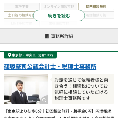
来所不要
オンライン面談可能
初回相談無料
続きを読む
土日祝の相談可能
19時以降電話可能
電話相談可能
LINE予約可能
出張面談可能
注力案件
事務所詳細
遺言書作成・遺言執行
相続放棄
相続登記
遺産分割
遺留分侵害額請求
相続税申告
東京都
・
中央区
(近隣エリア)
相続手続き
銀行手続き
家族信託
篠塚堅司公認会計士・税理士事務所
成年後見・任意後見
贈与税
生前対策
相続人調査
相続財産調査
不動産評価(相続不動産)
対話を通じて依頼者様と向
相続トラブル
き合う！相続税についてお
気軽に相談していただける
税理士事務所です
【東京駅より徒歩6分｜初回相談無料・着手金0円】円満相続