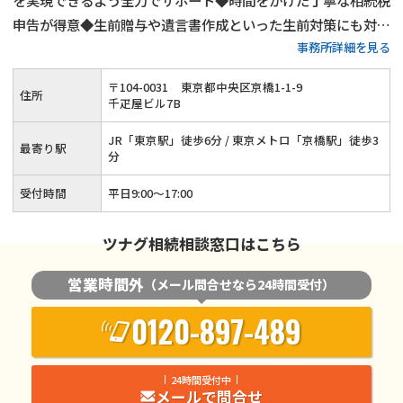
を実現できるよう全力でサポート◆時間をかけた丁寧な相続税
申告が得意◆生前贈与や遺言書作成といった生前対策にも対応
事務所詳細を見る
可能◆賃貸用不動産や会社（株式）の相続もお任せください◆
相談者様・依頼者様との対話を通じて真摯に対応いたします！
〒
104
-
0031
東京都中央区京橋1-1-9
住所
千疋屋ビル7B
JR「東京駅」徒歩6分 / 東京メトロ「京橋駅」徒歩3
最寄り駅
分
受付時間
平日9:00～17:00
ツナグ相続相談窓口はこちら
営業時間外
（メール問合せなら24時間受付）
0120-897-489
24時間受付中
メールで問合せ