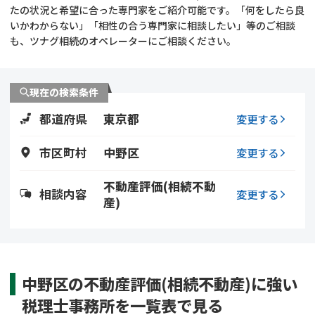
遺留分侵害額請求
相続手続き
たの状況と希望に合った専門家をご紹介可能です。「何をしたら良
いかわからない」「相性の合う専門家に相談したい」等のご相談
も、ツナグ相続のオペレーターにご相談ください。
相続手続き
遺言
家族信託
遺産分割
現在の検索条件
都道府県
東京都
贈与税
不動産の相続
変更する
市区町村
中野区
変更する
相続人調査
相続登記
不動産評価(相続不動
不動産評価(相続不動
調査・アンケート
相談内容
変更する
産)
産)
中野区の不動産評価(相続不動産)に強い
税理士事務所を一覧表で見る