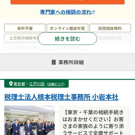
専門家
への相談の流れ
来所不要
オンライン面談可能
初回相談無料
続きを読む
土日祝の相談可能
19時以降電話可能
電話相談可能
LINE予約可能
出張面談可能
注力案件
事務所詳細
遺言書作成・遺言執行
相続放棄
相続登記
遺産分割
遺留分侵害額請求
相続税申告
東京都
・
江戸川区
(近隣エリア)
相続手続き
銀行手続き
家族信託
税理士法人根本税理士事務所 小岩本社
成年後見・任意後見
贈与税
生前対策
相続人調査
相続財産調査
不動産評価(相続不動産)
【東京・千葉の相続手続き
相続トラブル
はおまかせください】お客
さまの家族のように寄り添
うサービスで全面サポート