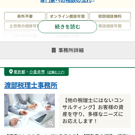
来所不要
オンライン面談可能
初回相談無料
続きを読む
土日祝の相談可能
19時以降電話可能
電話相談可能
LINE予約可能
出張面談可能
注力案件
事務所詳細
遺言書作成・遺言執行
相続放棄
相続登記
遺産分割
遺留分侵害額請求
相続税申告
東京都
・
小金井市
(近隣エリア)
相続手続き
銀行手続き
家族信託
渡部税理士事務所
成年後見・任意後見
贈与税
生前対策
相続人調査
相続財産調査
不動産評価(相続不動産)
【他の税理士にはないコン
相続トラブル
サルティング】お客様の資
産を守り、多様なニーズに
お応えします！