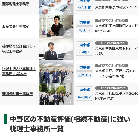
渡部税理士事務所
東京都西東京市柳沢5-2-32-2
小金井市
中野区
の近隣事務所
東京都
東京都町田市原町田2-8-1 
おもて会計事務所
町田市
KKビル201
中野区
の近隣事務所
東京都
篠塚堅司公認会計士・
東京都中央区京橋1-1-9 千
税理士事務所
中央区
ル7B
中野区
の近隣事務所
東京都
税理士法人根本税理士
東京都江戸川区西小岩3-31-1
事務所 小岩本社
江戸川区
ーエイ小岩ビル2階
中野区
の近隣事務所
東京都
東京都千代田区平河町2-14-
渡邉優税理士事務所
千代田区
HK平河町2F
中野区の不動産評価(相続不動産)に強い
税理士事務所一覧