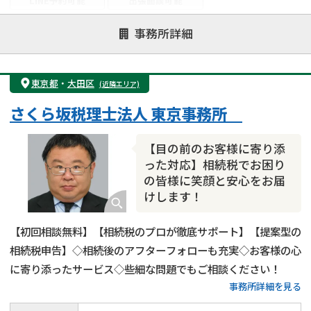
LINE予約可能
出張面談可能
注力案件
事務所詳細
遺言書作成・遺言執行
相続放棄
相続登記
遺産分割
遺留分侵害額請求
相続税申告
東京都
・
大田区
(近隣エリア)
相続手続き
銀行手続き
家族信託
さくら坂税理士法人 東京事務所
成年後見・任意後見
贈与税
生前対策
相続人調査
相続財産調査
不動産評価(相続不動産)
【目の前のお客様に寄り添
相続トラブル
った対応】相続税でお困り
の皆様に笑顔と安心をお届
けします！
【初回相談無料】【相続税のプロが徹底サポート】【提案型の
相続税申告】◇相続後のアフターフォローも充実◇お客様の心
に寄り添ったサービス◇些細な問題でもご相談ください！
事務所詳細を見る