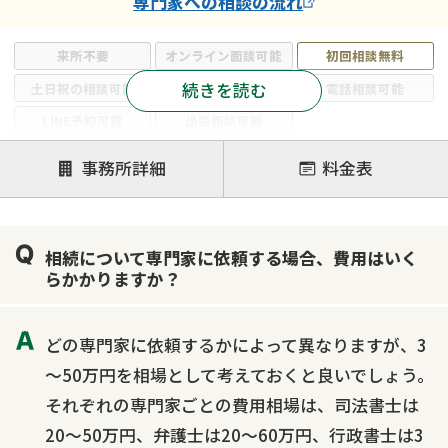
専門家
への相談の流れ
来所不要
オンライン面談可能
初回相談無料
続きを読む
土日祝の相談可能
19時以降電話可能
電話相談可能
LINE予約可能
出張面談可能
注力案件
事務所詳細
料金表
遺言書作成・遺言執行
相続放棄
相続登記
遺産分割
遺留分侵害額請求
相続税申告
相続について専門家に依頼する場合、費用はいく
相続手続き
銀行手続き
家族信託
らかかりますか？
成年後見・任意後見
贈与税
生前対策
相続人調査
相続財産調査
不動産評価(相続不動産)
どの専門家に依頼するかによって異なりますが、3
相続トラブル
～50万円を相場として考えておくと良いでしょう。
それぞれの専門家ごとの費用相場は、司法書士は
20～50万円、弁護士は20～60万円、行政書士は3