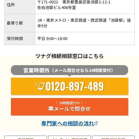
〒
171
-
0022
東京都豊島区南池袋2-12-1
住所
士が丁寧に対応いたします！
佐伯池袋ビル406号室
JR・東京メトロ・東武鉄道・西武鉄道「池袋駅」徒
最寄り駅
歩5分
受付時間
平日 9:00～18:00
ツナグ相続相談窓口はこちら
営業時間外
（メール問合せなら24時間受付）
0120-897-489
24時間受付中
メールで問合せ
専門家
への相談の流れ