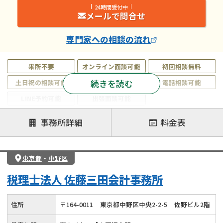
24時間受付中
メールで問合せ
専門家
への相談の流れ
来所不要
オンライン面談可能
初回相談無料
続きを読む
土日祝の相談可能
19時以降電話可能
電話相談可能
LINE予約可能
出張面談可能
注力案件
事務所詳細
料金表
遺言書作成・遺言執行
相続放棄
相続登記
遺産分割
遺留分侵害額請求
相続税申告
東京都
・
中野区
相続手続き
銀行手続き
家族信託
税理士法人 佐藤三田会計事務所
成年後見・任意後見
贈与税
生前対策
相続人調査
相続財産調査
不動産評価(相続不動産)
住所
〒
164
-
0011
東京都中野区中央2-2-5
佐野ビル2階
相続トラブル