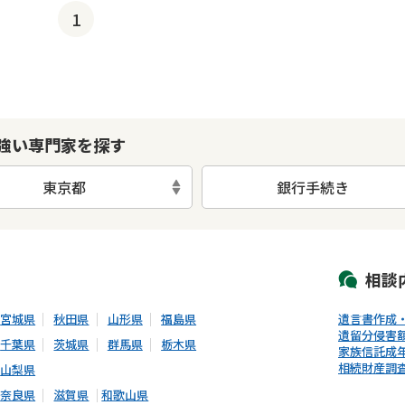
1
強い専門家を探す
東京都
銀行手続き
初回相談無料
土日祝の相談可能
19時以降電話可能
電話相談可能
LIN
相談
宮城県
秋田県
山形県
福島県
遺言書作成
遺留分侵害
千葉県
茨城県
群馬県
栃木県
家族信託
成
相続財産調
山梨県
奈良県
滋賀県
和歌山県