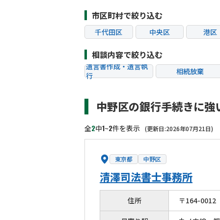
市区町村で絞り込む
千代田区
中央区
港区
江東区
品川区
目黒
相談内容で絞り込む
杉並区
豊島区
北区
遺言書作成・遺言執
相続放棄
行
葛飾区
江戸川区
八王子
相続税申告
相続手続き
町田市
小金井市
小平
中野区の銀行手続きに強
贈与税
生前対策
狛江市
東大和市
清瀬
相続トラブル
2
1
2
全
中
~
件を表示
(更新日:2026年07月21日)
東京都
中野区
清澤司法書士事務所
住所
〒
164
-
0012