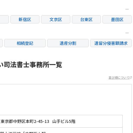
新宿区
文京区
台東区
墨田区
区
大田区
世田谷区
渋谷区
中野区
荒川区
板橋区
練馬区
足立区
相続登記
遺産分割
遺留分侵害額請求
市
立川市
三鷹市
府中市
調布市
銀行手続き
家族信託
成年後見・任意後見
市
日野市
東村山市
国分寺市
国立市
不動産評価(相続不動
い司法書士事務所一覧
相続人調査
相続財産調査
産)
市
稲城市
並び順について
東京都中野区本町2-45-13
山手ビル5階