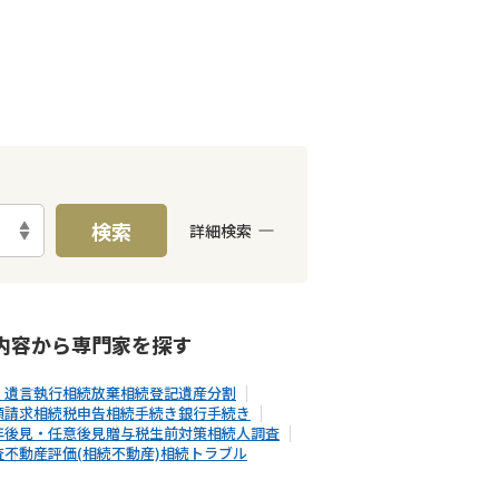
検索
詳細検索
E予約可能
出張面談可能
内容から
専門家
を探す
・遺言執行
相続放棄
相続登記
遺産分割
額請求
相続税申告
相続手続き
銀行手続き
年後見・任意後見
贈与税
生前対策
相続人調査
査
不動産評価(相続不動産)
相続トラブル