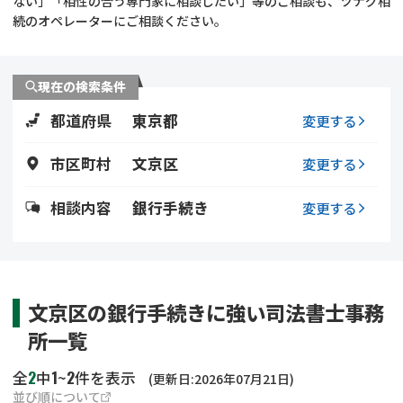
ない」「相性の合う専門家に相談したい」等のご相談も、ツナグ相
遺留分侵害額請求
相続手続き
続のオペレーターにご相談ください。
相続手続き
遺言
現在の検索条件
家族信託
遺産分割
都道府県
東京都
変更する
贈与税
不動産の相続
市区町村
文京区
変更する
相続人調査
相続登記
相談内容
銀行手続き
変更する
不動産評価(相続不動
調査・アンケート
産)
文京区の銀行手続きに強い司法書士事務
所一覧
2
1
2
全
中
~
件を表示
(更新日:2026年07月21日)
並び順について