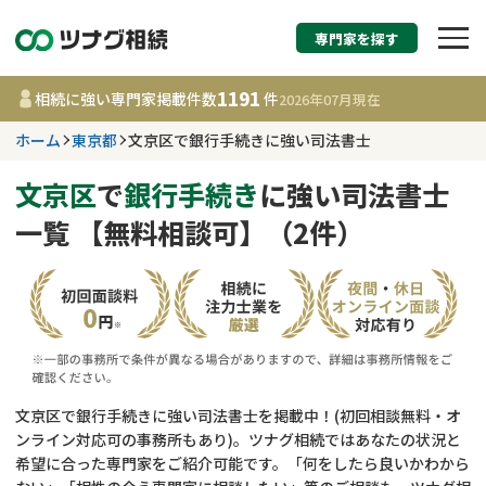
専門家を探す
相続税申告・相続手続
1191
相続に強い専門家掲載件数
件
2026年07月
現在
す
ホーム
東京都
文京区で銀行手続きに強い司法書士
東京都
文京区
で
銀行手続き
に強い司法書士
一覧 【無料相談可】（2件）
1191
事務所
件
更新日 :
2026年07月21日
相談内容で探す
遺言書作成・遺言執行
費用相場
文京区で銀行手続きに強い司法書士を掲載中！(初回相談無料・オ
ンライン対応可の事務所もあり)。ツナグ相続ではあなたの状況と
相続登記
コラム
希望に合った専門家をご紹介可能です。「何をしたら良いかわから