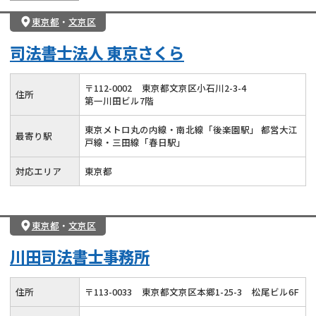
東京都
・
文京区
司法書士法人 東京さくら
〒
112
-
0002
東京都文京区小石川2-3-4
住所
第一川田ビル7階
東京メトロ丸の内線・南北線「後楽園駅」 都営大江
最寄り駅
戸線・三田線「春日駅」
対応エリア
東京都
東京都
・
文京区
川田司法書士事務所
住所
〒
113
-
0033
東京都文京区本郷1-25-3
松尾ビル6F