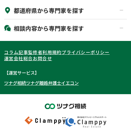
都道府県から
専門家
を探す
初回相談無料
土日祝の相談可能
19時以降電話可能
電話相談可能
北海道・東北
相談内容から
専門家
を探す
LINE予約可能
出張面談可能
関東
北海道
青森県
遺言書作成・遺言執行
相続放棄
コラム記事
監修者
利用規約
プライバシーポリシー
相続登記
遺産分割
東海
岩手県
東京都
宮城県
神奈川県
運営会社
総合お問合せ
遺留分侵害額請求
相続税申告
関西
秋田県
埼玉県
愛知県
山形県
千葉県
静岡県
【運営サービス】
相続手続き
銀行手続き
ツナグ相続
ツナグ離婚弁護士
イエコン
北陸・甲信越
福島県
茨城県
岐阜県
大阪府
群馬県
山梨県
京都府
家族信託
成年後見・任意後見
贈与税
生前対策
中国・四国
栃木県
兵庫県
長野県
奈良県
石川県
相続人調査
相続財産調査
九州・沖縄
滋賀県
福井県
広島県
和歌山県
富山県
岡山県
不動産評価(相続不動産)
相続トラブル