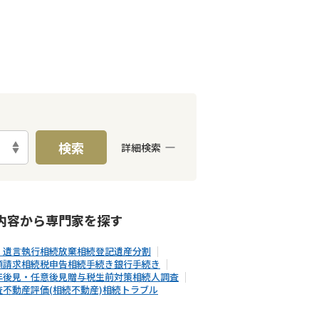
検索
詳細検索
E予約可能
出張面談可能
内容から
専門家
を探す
・遺言執行
相続放棄
相続登記
遺産分割
額請求
相続税申告
相続手続き
銀行手続き
年後見・任意後見
贈与税
生前対策
相続人調査
査
不動産評価(相続不動産)
相続トラブル