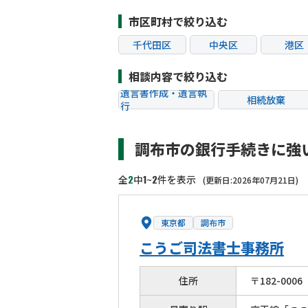
市区町村で絞り込む
千代田区
中央区
港区
江東区
品川区
目黒
相談内容で絞り込む
杉並区
豊島区
北区
遺言書作成・遺言執
相続放棄
行
葛飾区
江戸川区
八王子
相続税申告
相続手続き
町田市
小金井市
小平
調布市の銀行手続きに強
贈与税
生前対策
狛江市
東大和市
清瀬
相続トラブル
2
1
2
全
中
~
件を表示
(更新日:2026年07月21日)
東京都
調布市
こうご司法書士事務所
住所
〒
182
-
0006