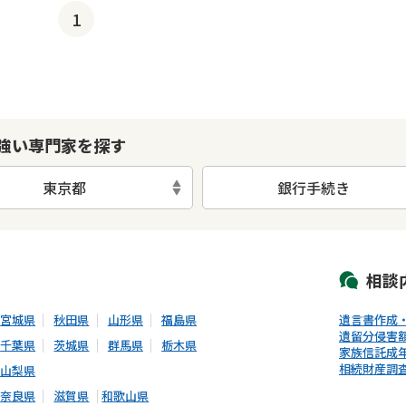
1
強い専門家を探す
東京都
銀行手続き
初回相談無料
土日祝の相談可能
19時以降電話可能
電話相談可能
LIN
相談
宮城県
秋田県
山形県
福島県
遺言書作成
遺留分侵害
千葉県
茨城県
群馬県
栃木県
家族信託
成
相続財産調
山梨県
奈良県
滋賀県
和歌山県