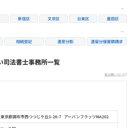
新宿区
文京区
台東区
墨田区
区
大田区
世田谷区
渋谷区
中野区
荒川区
板橋区
練馬区
足立区
相続登記
遺産分割
遺留分侵害額請求
市
立川市
三鷹市
府中市
調布市
銀行手続き
家族信託
成年後見・任意後見
市
日野市
東村山市
国分寺市
国立市
不動産評価(相続不動
い司法書士事務所一覧
相続人調査
相続財産調査
産)
市
稲城市
並び順について
東京都調布市西つつじケ丘3-26-7
アーバンフラッツMA202