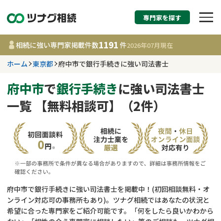
専門家を探す
相続税申告・相続手続
1191
相続に強い専門家掲載件数
件
2026年07月
現在
す
ホーム
東京都
府中市で銀行手続きに強い司法書士
東京都
府中市
で
銀行手続き
に強い司法書士
一覧 【無料相談可】（2件）
1191
事務所
件
更新日 :
2026年07月21日
相談内容で探す
遺言書作成・遺言執行
費用相場
府中市で銀行手続きに強い司法書士を掲載中！(初回相談無料・オ
ンライン対応可の事務所もあり)。ツナグ相続ではあなたの状況と
相続登記
コラム
希望に合った専門家をご紹介可能です。「何をしたら良いかわから