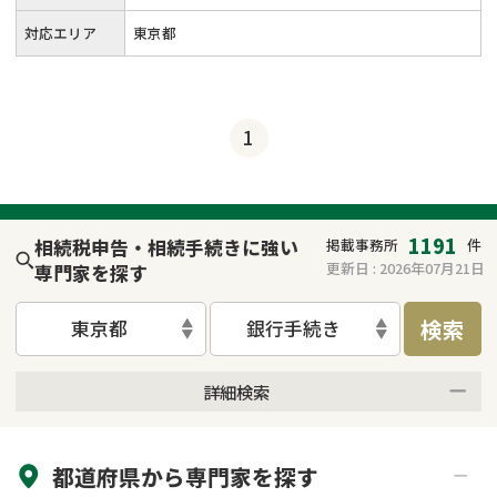
対応エリア
東京都
1
1191
相続税申告・相続手続きに強い
掲載事務所
件
更新日 :
2026年07月21日
専門家を探す
検索
東京都
銀行手続き
詳細検索
来所不要
オンライン面談可能
都道府県から
専門家
を探す
初回相談無料
土日祝の相談可能