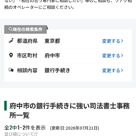
ない」「相性の合う専門家に相談したい」等のご相談も、ツナグ相
遺留分侵害額請求
相続手続き
続のオペレーターにご相談ください。
相続手続き
遺言
現在の検索条件
家族信託
遺産分割
都道府県
東京都
変更する
贈与税
不動産の相続
市区町村
府中市
変更する
相続人調査
相続登記
相談内容
銀行手続き
変更する
不動産評価(相続不動
調査・アンケート
産)
府中市の銀行手続きに強い司法書士事務
所一覧
2
1
2
全
中
~
件を表示
(更新日:2026年07月21日)
並び順について