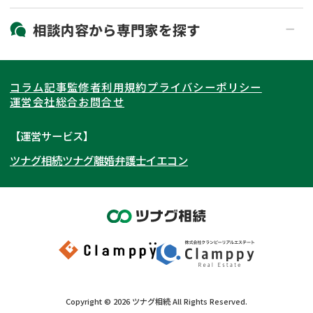
19時以降電話可能
電話相談可能
北海道・東北
相談内容から
専門家
を探す
LINE予約可能
出張面談可能
関東
北海道
青森県
遺言書作成・遺言執行
相続放棄
コラム記事
監修者
利用規約
プライバシーポリシー
相続登記
遺産分割
東海
岩手県
東京都
宮城県
神奈川県
運営会社
総合お問合せ
遺留分侵害額請求
相続税申告
関西
秋田県
埼玉県
愛知県
山形県
千葉県
静岡県
【運営サービス】
相続手続き
銀行手続き
ツナグ相続
ツナグ離婚弁護士
イエコン
北陸・甲信越
福島県
茨城県
岐阜県
大阪府
群馬県
山梨県
京都府
家族信託
成年後見・任意後見
贈与税
生前対策
中国・四国
栃木県
兵庫県
長野県
奈良県
石川県
相続人調査
相続財産調査
九州・沖縄
滋賀県
福井県
広島県
和歌山県
富山県
岡山県
不動産評価(相続不動産)
相続トラブル
新潟県
山口県
福岡県
三重県
島根県
佐賀県
Copyright ©
2026
ツナグ相続
All Rights Reserved.