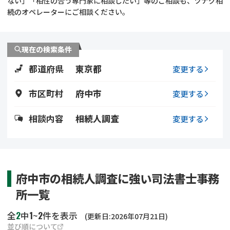
ない」「相性の合う専門家に相談したい」等のご相談も、ツナグ相
遺留分侵害額請求
相続手続き
続のオペレーターにご相談ください。
相続手続き
遺言
現在の検索条件
家族信託
遺産分割
都道府県
東京都
変更する
贈与税
不動産の相続
市区町村
府中市
変更する
相続人調査
相続登記
相談内容
相続人調査
変更する
不動産評価(相続不動
調査・アンケート
産)
府中市の相続人調査に強い司法書士事務
所一覧
2
1
2
全
中
~
件を表示
(更新日:2026年07月21日)
並び順について