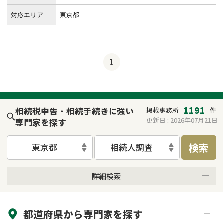
対応エリア
東京都
1
1191
相続税申告・相続手続きに強い
掲載事務所
件
更新日 :
2026年07月21日
専門家を探す
検索
東京都
相続人調査
詳細検索
来所不要
オンライン面談可能
都道府県から
専門家
を探す
初回相談無料
土日祝の相談可能