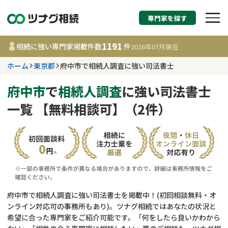
専門家を探す
相続税申告・相続手続
1191
相続に強い専門家掲載件数
件
2026年07月
現在
す
ホーム
東京都
府中市で相続人調査に強い司法書士
東京都
府中市
で
相続人調査
に強い司法書士
一覧 【無料相談可】（2件）
1191
事務所
件
更新日 :
2026年07月21日
相談内容で探す
遺言書作成・遺言執行
費用相場
府中市で相続人調査に強い司法書士を掲載中！(初回相談無料・オ
ンライン対応可の事務所もあり)。ツナグ相続ではあなたの状況と
相続登記
コラム
希望に合った専門家をご紹介可能です。「何をしたら良いかわから