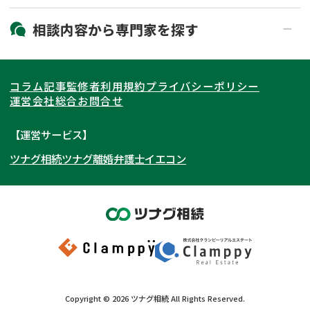
19時以降電話可能
電話相談可能
北海道・東北
相談内容から
専門家
を探す
LINE予約可能
出張面談可能
関東
北海道
青森県
遺言書作成・遺言執行
相続放棄
コラム記事
監修者
利用規約
プライバシーポリシー
相続登記
遺産分割
東海
岩手県
東京都
宮城県
神奈川県
運営会社
総合お問合せ
遺留分侵害額請求
相続税申告
関西
秋田県
埼玉県
愛知県
山形県
千葉県
静岡県
【運営サービス】
相続手続き
銀行手続き
ツナグ相続
ツナグ離婚弁護士
イエコン
北陸・甲信越
福島県
茨城県
岐阜県
大阪府
群馬県
山梨県
京都府
家族信託
成年後見・任意後見
贈与税
生前対策
中国・四国
栃木県
兵庫県
長野県
奈良県
石川県
相続人調査
相続財産調査
九州・沖縄
滋賀県
福井県
広島県
和歌山県
富山県
岡山県
不動産評価(相続不動産)
相続トラブル
新潟県
山口県
福岡県
三重県
島根県
佐賀県
Copyright ©
2026
ツナグ相続
All Rights Reserved.