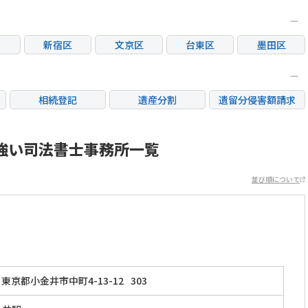
新宿区
文京区
台東区
墨田区
区
大田区
世田谷区
渋谷区
中野区
荒川区
板橋区
練馬区
足立区
相続登記
遺産分割
遺留分侵害額請求
市
立川市
三鷹市
府中市
調布市
銀行手続き
家族信託
成年後見・任意後見
市
日野市
東村山市
国分寺市
国立市
不動産評価(相続不動
強い司法書士事務所一覧
相続人調査
相続財産調査
産)
市
稲城市
並び順について
東京都小金井市中町4-13-12
303