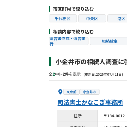
市区町村で絞り込む
千代田区
中央区
港区
江東区
品川区
目黒
相談内容で絞り込む
杉並区
豊島区
北区
遺言書作成・遺言執
相続放棄
行
葛飾区
江戸川区
八王子
相続税申告
相続手続き
町田市
小金井市
小平
小金井市の相続人調査に
贈与税
生前対策
狛江市
東大和市
清瀬
相続トラブル
2
1
2
全
中
~
件を表示
(更新日:2026年07月21日)
東京都
小金井市
司法書士かなこぎ事務所
住所
〒
184
-
0012