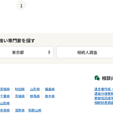
1
強い専門家を探す
東京都
相続人調査
初回相談無料
土日祝の相談可能
19時以降電話可能
電話相談可能
LIN
相談
宮城県
秋田県
山形県
福島県
遺言書作成
遺留分侵害
千葉県
茨城県
群馬県
栃木県
家族信託
成
相続財産調
山梨県
奈良県
滋賀県
和歌山県