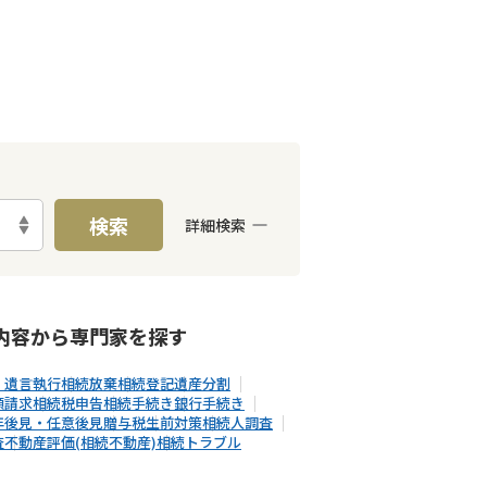
検索
詳細検索
E予約可能
出張面談可能
内容から
専門家
を探す
・遺言執行
相続放棄
相続登記
遺産分割
額請求
相続税申告
相続手続き
銀行手続き
年後見・任意後見
贈与税
生前対策
相続人調査
査
不動産評価(相続不動産)
相続トラブル