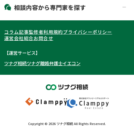
19時以降電話可能
電話相談可能
北海道・東北
相談内容から
専門家
を探す
LINE予約可能
出張面談可能
関東
北海道
青森県
遺言書作成・遺言執行
相続放棄
コラム記事
監修者
利用規約
プライバシーポリシー
相続登記
遺産分割
東海
岩手県
東京都
宮城県
神奈川県
運営会社
総合お問合せ
遺留分侵害額請求
相続税申告
関西
秋田県
埼玉県
愛知県
山形県
千葉県
静岡県
【運営サービス】
相続手続き
銀行手続き
ツナグ相続
ツナグ離婚弁護士
イエコン
北陸・甲信越
福島県
茨城県
岐阜県
大阪府
群馬県
山梨県
京都府
家族信託
成年後見・任意後見
贈与税
生前対策
中国・四国
栃木県
兵庫県
長野県
奈良県
石川県
相続人調査
相続財産調査
九州・沖縄
滋賀県
福井県
広島県
和歌山県
富山県
岡山県
不動産評価(相続不動産)
相続トラブル
新潟県
山口県
福岡県
三重県
島根県
佐賀県
Copyright ©
2026
ツナグ相続
All Rights Reserved.
鳥取県
長崎県
徳島県
熊本県