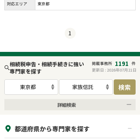
対応エリア
東京都
1
1191
相続税申告・相続手続きに強い
掲載事務所
件
更新日 :
2026年07月21日
専門家を探す
検索
東京都
家族信託
詳細検索
来所不要
オンライン面談可能
都道府県から
専門家
を探す
初回相談無料
土日祝の相談可能