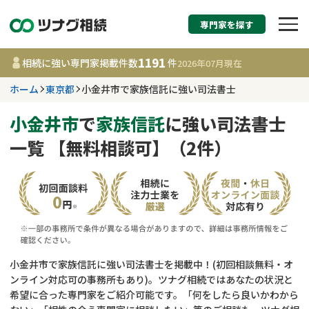
専門家を探す
相続税申告・相続手続
1191
相続に強い専門家掲載件数
件
2026年07月
現在
す
ホーム
東京都
小金井市で家族信託に強い司法書士
東京都
小金井市
で
家族信託
に強い司法書士
一覧 【無料相談可】（2件）
1191
事務所
件
更新日 :
2026年07月21日
相談内容で探す
遺言書作成・遺言執行
費用相場
小金井市で家族信託に強い司法書士を掲載中！(初回相談無料・オ
ンライン対応可の事務所もあり)。ツナグ相続ではあなたの状況と
相続登記
コラム
希望に合った専門家をご紹介可能です。「何をしたら良いかわから