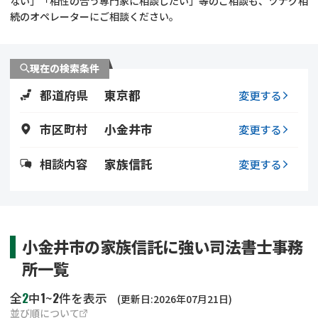
ない」「相性の合う専門家に相談したい」等のご相談も、ツナグ相
遺留分侵害額請求
相続手続き
続のオペレーターにご相談ください。
相続手続き
遺言
現在の検索条件
家族信託
遺産分割
都道府県
東京都
変更する
贈与税
不動産の相続
市区町村
小金井市
変更する
相続人調査
相続登記
相談内容
家族信託
変更する
不動産評価(相続不動
調査・アンケート
産)
小金井市の家族信託に強い司法書士事務
所一覧
2
1
2
全
中
~
件を表示
(更新日:2026年07月21日)
並び順について