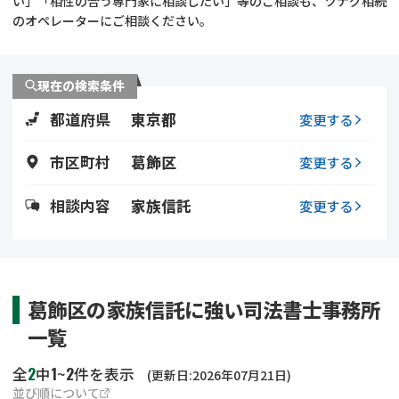
い」「相性の合う専門家に相談したい」等のご相談も、ツナグ相続
遺留分侵害額請求
相続手続き
のオペレーターにご相談ください。
相続手続き
遺言
現在の検索条件
家族信託
遺産分割
都道府県
東京都
変更する
贈与税
不動産の相続
市区町村
葛飾区
変更する
相続人調査
相続登記
相談内容
家族信託
変更する
不動産評価(相続不動
調査・アンケート
産)
葛飾区の家族信託に強い司法書士事務所
一覧
2
1
2
全
中
~
件を表示
(更新日:2026年07月21日)
並び順について