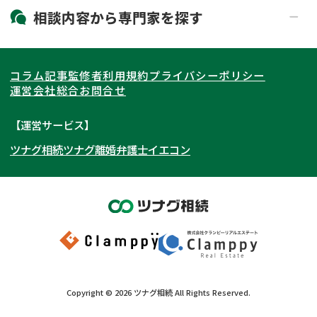
19時以降電話可能
電話相談可能
北海道・東北
相談内容から
専門家
を探す
LINE予約可能
出張面談可能
関東
北海道
青森県
遺言書作成・遺言執行
相続放棄
コラム記事
監修者
利用規約
プライバシーポリシー
相続登記
遺産分割
東海
岩手県
東京都
宮城県
神奈川県
運営会社
総合お問合せ
遺留分侵害額請求
相続税申告
関西
秋田県
埼玉県
愛知県
山形県
千葉県
静岡県
【運営サービス】
相続手続き
銀行手続き
ツナグ相続
ツナグ離婚弁護士
イエコン
北陸・甲信越
福島県
茨城県
岐阜県
大阪府
群馬県
山梨県
京都府
家族信託
成年後見・任意後見
贈与税
生前対策
中国・四国
栃木県
兵庫県
長野県
奈良県
石川県
相続人調査
相続財産調査
九州・沖縄
滋賀県
福井県
広島県
和歌山県
富山県
岡山県
不動産評価(相続不動産)
相続トラブル
新潟県
山口県
福岡県
三重県
島根県
佐賀県
Copyright ©
2026
ツナグ相続
All Rights Reserved.
鳥取県
長崎県
徳島県
熊本県