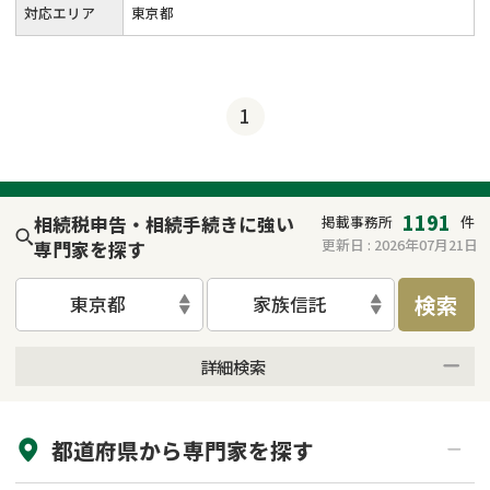
対応エリア
東京都
1
1191
相続税申告・相続手続きに強い
掲載事務所
件
更新日 :
2026年07月21日
専門家を探す
検索
東京都
家族信託
詳細検索
来所不要
オンライン面談可能
都道府県から
専門家
を探す
初回相談無料
土日祝の相談可能