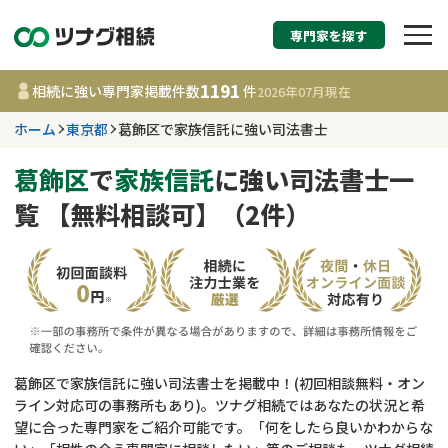
専門家を探す
相続税申告・相続手続
1191
相続に強い専門家掲載件数
件
2026年07月
現在
す
ホーム
東京都
葛飾区で家族信託に強い司法書士
東京都
葛飾区
で
家族信託
に強い司法書士一
覧 【無料相談可】（2件）
1191
事務所
件
更新日 :
2026年07月21日
相談内容で探す
遺言書作成・遺言執行
費用相場
葛飾区で家族信託に強い司法書士を掲載中！(初回相談無料・オン
ライン対応可の事務所もあり)。ツナグ相続ではあなたの状況と希
相続登記
コラム
望に合った専門家をご紹介可能です。「何をしたら良いかわからな