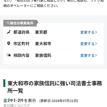
ない」「相性の合う専門家に相談したい」等のご相談も、ツナグ相
遺留分侵害額請求
相続手続き
続のオペレーターにご相談ください。
相続手続き
遺言
現在の検索条件
家族信託
遺産分割
都道府県
東京都
変更する
贈与税
不動産の相続
市区町村
東大和市
変更する
相続人調査
相続登記
相談内容
家族信託
変更する
不動産評価(相続不動
調査・アンケート
産)
東大和市の家族信託に強い司法書士事務
所一覧
2
1
2
全
中
~
件を表示
(更新日:2026年07月21日)
並び順について