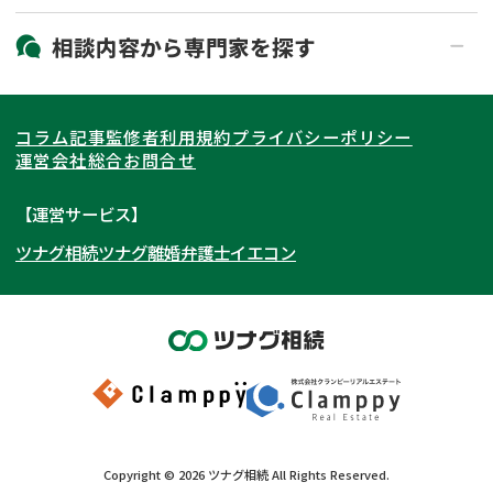
19時以降電話可能
電話相談可能
北海道・東北
相談内容から
専門家
を探す
LINE予約可能
出張面談可能
関東
北海道
青森県
遺言書作成・遺言執行
相続放棄
コラム記事
監修者
利用規約
プライバシーポリシー
相続登記
遺産分割
東海
岩手県
東京都
宮城県
神奈川県
運営会社
総合お問合せ
遺留分侵害額請求
相続税申告
関西
秋田県
埼玉県
愛知県
山形県
千葉県
静岡県
【運営サービス】
相続手続き
銀行手続き
ツナグ相続
ツナグ離婚弁護士
イエコン
北陸・甲信越
福島県
茨城県
岐阜県
大阪府
群馬県
山梨県
京都府
家族信託
成年後見・任意後見
贈与税
生前対策
中国・四国
栃木県
兵庫県
長野県
奈良県
石川県
相続人調査
相続財産調査
九州・沖縄
滋賀県
福井県
広島県
和歌山県
富山県
岡山県
不動産評価(相続不動産)
相続トラブル
新潟県
山口県
福岡県
三重県
島根県
佐賀県
Copyright ©
2026
ツナグ相続
All Rights Reserved.