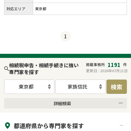
対応エリア
東京都
1
1191
相続税申告・相続手続きに強い
掲載事務所
件
更新日 :
2026年07月21日
専門家を探す
検索
東京都
家族信託
詳細検索
来所不要
オンライン面談可能
都道府県から
専門家
を探す
初回相談無料
土日祝の相談可能