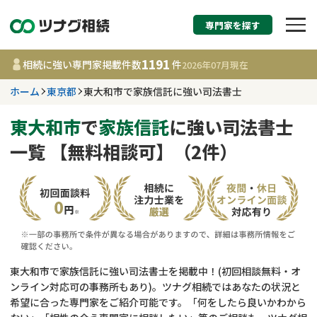
専門家を探す
相続税申告・相続手続
1191
相続に強い専門家掲載件数
件
2026年07月
現在
す
ホーム
東京都
東大和市で家族信託に強い司法書士
東京都
東大和市
で
家族信託
に強い司法書士
一覧 【無料相談可】（2件）
1191
事務所
件
更新日 :
2026年07月21日
相談内容で探す
遺言書作成・遺言執行
費用相場
東大和市で家族信託に強い司法書士を掲載中！(初回相談無料・オ
ンライン対応可の事務所もあり)。ツナグ相続ではあなたの状況と
相続登記
コラム
希望に合った専門家をご紹介可能です。「何をしたら良いかわから