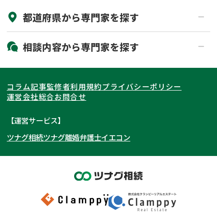
都道府県から
専門家
を探す
初回相談無料
土日祝の相談可能
19時以降電話可能
電話相談可能
北海道・東北
相談内容から
専門家
を探す
LINE予約可能
出張面談可能
関東
北海道
青森県
遺言書作成・遺言執行
相続放棄
コラム記事
監修者
利用規約
プライバシーポリシー
相続登記
遺産分割
東海
岩手県
東京都
宮城県
神奈川県
運営会社
総合お問合せ
遺留分侵害額請求
相続税申告
関西
秋田県
埼玉県
愛知県
山形県
千葉県
静岡県
【運営サービス】
相続手続き
銀行手続き
ツナグ相続
ツナグ離婚弁護士
イエコン
北陸・甲信越
福島県
茨城県
岐阜県
大阪府
群馬県
山梨県
京都府
家族信託
成年後見・任意後見
贈与税
生前対策
中国・四国
栃木県
兵庫県
長野県
奈良県
石川県
相続人調査
相続財産調査
九州・沖縄
滋賀県
福井県
広島県
和歌山県
富山県
岡山県
不動産評価(相続不動産)
相続トラブル