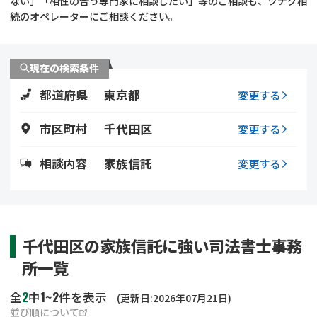
ない」「相性の合う専門家に相談したい」等のご相談も、ツナグ相
遺留分侵害額請求
相続手続き
続のオペレーターにご相談ください。
相続手続き
遺言
現在の検索条件
家族信託
遺産分割
都道府県
東京都
変更する
贈与税
不動産の相続
市区町村
千代田区
変更する
相続人調査
相続登記
相談内容
家族信託
変更する
不動産評価(相続不動
調査・アンケート
産)
千代田区の家族信託に強い司法書士事務
所一覧
2
1
2
全
中
~
件を表示
(更新日:2026年07月21日)
並び順について