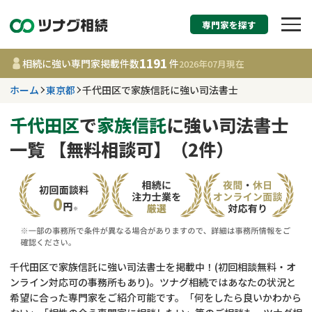
専門家を探す
相続税申告・相続手続
1191
相続に強い専門家掲載件数
件
2026年07月
現在
す
ホーム
東京都
千代田区で家族信託に強い司法書士
東京都
千代田区
で
家族信託
に強い司法書士
一覧 【無料相談可】（2件）
1191
事務所
件
更新日 :
2026年07月21日
相談内容で探す
遺言書作成・遺言執行
費用相場
千代田区で家族信託に強い司法書士を掲載中！(初回相談無料・オ
ンライン対応可の事務所もあり)。ツナグ相続ではあなたの状況と
相続登記
コラム
希望に合った専門家をご紹介可能です。「何をしたら良いかわから