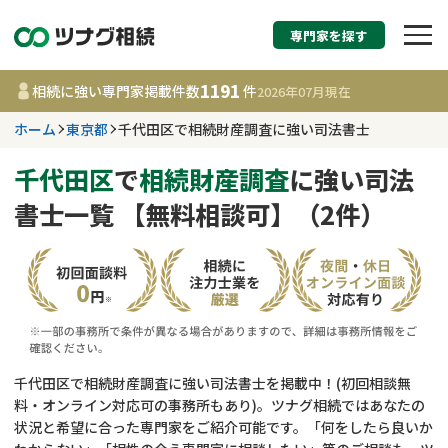
専門家を探す
相続税申告・相続手続
1191
相続に強い専門家掲載件数
件
2026年07月
現在
す
ホーム
東京都
千代田区で相続財産調査に強い司法書士
東京都
千代田区
で
相続財産調査
に強い司法
書士一覧 【無料相談可】（2件）
1191
事務所
件
更新日 :
2026年07月21日
相談内容で探す
遺言書作成・遺言執行
費用相場
千代田区で相続財産調査に強い司法書士を掲載中！(初回相談無
料・オンライン対応可の事務所もあり)。ツナグ相続ではあなたの
相続登記
コラム
状況と希望に合った専門家をご紹介可能です。「何をしたら良いか