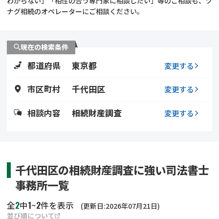
わからない」「相性の合う専門家に相談したい」等のご相談も、ツ
遺留分侵害額請求
相続手続き
ナグ相続のオペレーターにご相談ください。
相続手続き
遺言
現在の検索条件
家族信託
遺産分割
都道府県
東京都
変更する
贈与税
不動産の相続
市区町村
千代田区
変更する
相続人調査
相続登記
相談内容
相続財産調査
変更する
不動産評価(相続不動
調査・アンケート
産)
千代田区の相続財産調査に強い司法書士
事務所一覧
2
1
2
全
中
~
件を表示
(更新日:2026年07月21日)
並び順について