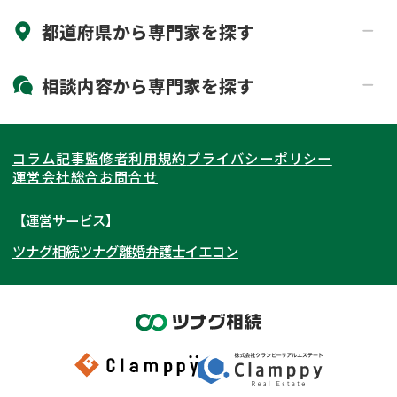
都道府県から
専門家
を探す
初回相談無料
土日祝の相談可能
19時以降電話可能
電話相談可能
北海道・東北
相談内容から
専門家
を探す
LINE予約可能
出張面談可能
関東
北海道
青森県
遺言書作成・遺言執行
相続放棄
コラム記事
監修者
利用規約
プライバシーポリシー
相続登記
遺産分割
東海
岩手県
東京都
宮城県
神奈川県
運営会社
総合お問合せ
遺留分侵害額請求
相続税申告
関西
秋田県
埼玉県
愛知県
山形県
千葉県
静岡県
【運営サービス】
相続手続き
銀行手続き
ツナグ相続
ツナグ離婚弁護士
イエコン
北陸・甲信越
福島県
茨城県
岐阜県
大阪府
群馬県
山梨県
京都府
家族信託
成年後見・任意後見
贈与税
生前対策
中国・四国
栃木県
兵庫県
長野県
奈良県
石川県
相続人調査
相続財産調査
九州・沖縄
滋賀県
福井県
広島県
和歌山県
富山県
岡山県
不動産評価(相続不動産)
相続トラブル