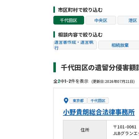
市区町村で絞り込む
千代田区
中央区
港区
江東区
品川区
目黒
相談内容で絞り込む
杉並区
豊島区
北区
遺言書作成・遺言執
相続放棄
行
葛飾区
江戸川区
八王子
相続税申告
相続手続き
町田市
小金井市
小平
千代田区の遺留分侵害額
贈与税
生前対策
狛江市
東大和市
清瀬
相続トラブル
2
1
2
全
中
~
件を表示
(更新日:2026年07月21日)
東京都
千代田区
小野貴朗総合法律事務所
〒
101
-
0061
住所
JLBグラン