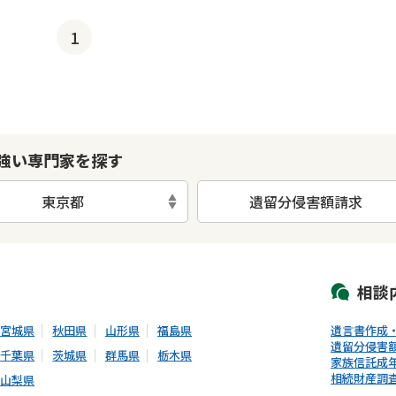
1
強い専門家を探す
東京都
遺留分侵害額請求
初回相談無料
土日祝の相談可能
19時以降電話可能
電話相談可能
LIN
相談
宮城県
秋田県
山形県
福島県
遺言書作成
遺留分侵害
千葉県
茨城県
群馬県
栃木県
家族信託
成
相続財産調
山梨県