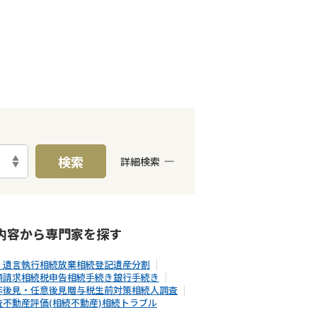
検索
詳細検索
E予約可能
出張面談可能
内容から
専門家
を探す
・遺言執行
相続放棄
相続登記
遺産分割
額請求
相続税申告
相続手続き
銀行手続き
年後見・任意後見
贈与税
生前対策
相続人調査
査
不動産評価(相続不動産)
相続トラブル