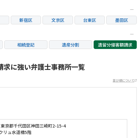
新宿区
文京区
台東区
墨田区
区
大田区
世田谷区
渋谷区
中野区
荒川区
板橋区
練馬区
足立区
相続登記
遺産分割
遺留分侵害額請求
市
立川市
三鷹市
府中市
調布市
銀行手続き
家族信託
成年後見・任意後見
市
日野市
東村山市
国分寺市
国立市
不動産評価(相続不動
請求に強い弁護士事務所一覧
相続人調査
相続財産調査
産)
市
稲城市
並び順について
東京都千代田区神田三崎町2-15-4
エクリュ水道橋5階