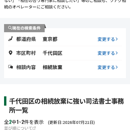
ない」「相性の合う専門家に相談したい」等のご相談も、ツナグ相
遺留分侵害額請求
相続手続き
続のオペレーターにご相談ください。
相続手続き
遺言
現在の検索条件
家族信託
遺産分割
都道府県
東京都
変更する
贈与税
不動産の相続
市区町村
千代田区
変更する
相続人調査
相続登記
相談内容
相続放棄
変更する
不動産評価(相続不動
調査・アンケート
産)
千代田区の相続放棄に強い司法書士事務
所一覧
2
1
2
全
中
~
件を表示
(更新日:2026年07月21日)
並び順について