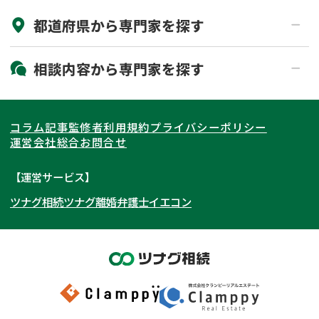
都道府県から
専門家
を探す
初回相談無料
土日祝の相談可能
19時以降電話可能
電話相談可能
北海道・東北
相談内容から
専門家
を探す
LINE予約可能
出張面談可能
関東
北海道
青森県
遺言書作成・遺言執行
相続放棄
コラム記事
監修者
利用規約
プライバシーポリシー
相続登記
遺産分割
東海
岩手県
東京都
宮城県
神奈川県
運営会社
総合お問合せ
遺留分侵害額請求
相続税申告
関西
秋田県
埼玉県
愛知県
山形県
千葉県
静岡県
【運営サービス】
相続手続き
銀行手続き
ツナグ相続
ツナグ離婚弁護士
イエコン
北陸・甲信越
福島県
茨城県
岐阜県
大阪府
群馬県
山梨県
京都府
家族信託
成年後見・任意後見
贈与税
生前対策
中国・四国
栃木県
兵庫県
長野県
奈良県
石川県
相続人調査
相続財産調査
九州・沖縄
滋賀県
福井県
広島県
和歌山県
富山県
岡山県
不動産評価(相続不動産)
相続トラブル