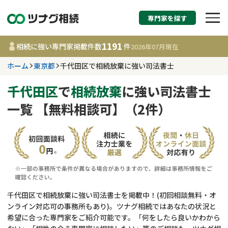
専門家を探す
相続税申告・相続手続
1191
相続に強い専門家掲載件数
件
2026年07月
現在
す
ホーム
東京都
千代田区で相続放棄に強い司法書士
東京都
千代田区
で
相続放棄
に強い司法書士
一覧 【無料相談可】（2件）
1191
事務所
件
更新日 :
2026年07月21日
相談内容で探す
遺言書作成・遺言執行
費用相場
千代田区で相続放棄に強い司法書士を掲載中！(初回相談無料・オ
ンライン対応可の事務所もあり)。ツナグ相続ではあなたの状況と
相続登記
コラム
希望に合った専門家をご紹介可能です。「何をしたら良いかわから