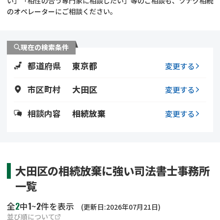
い」「相性の合う専門家に相談したい」等のご相談も、ツナグ相続
遺留分侵害額請求
相続手続き
のオペレーターにご相談ください。
相続手続き
遺言
現在の検索条件
家族信託
遺産分割
都道府県
東京都
変更する
贈与税
不動産の相続
市区町村
大田区
変更する
相続人調査
相続登記
相談内容
相続放棄
変更する
不動産評価(相続不動
調査・アンケート
産)
大田区の相続放棄に強い司法書士事務所
一覧
2
1
2
全
中
~
件を表示
(更新日:2026年07月21日)
並び順について