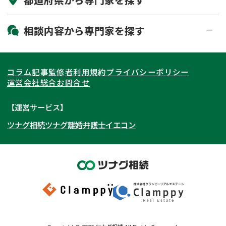
初回相談無料
土日祝の相談可能
19時以降電話可能
電話相談可能
北海道・東北
相談内容から
専門家
を探す
LINE予約可能
出張面談可能
関東
北海道
青森県
遺言書作成・遺言執行
相続放棄
コラム記事
監修者
利用規約
プライバシーポリシー
相続登記
遺産分割
東海
岩手県
東京都
宮城県
神奈川県
運営会社
総合お問合せ
遺留分侵害額請求
相続税申告
関西
秋田県
埼玉県
愛知県
山形県
千葉県
静岡県
【運営サービス】
相続手続き
銀行手続き
ツナグ相続
ツナグ離婚弁護士
イエコン
北陸・甲信越
福島県
茨城県
岐阜県
大阪府
群馬県
山梨県
京都府
家族信託
成年後見・任意後見
贈与税
生前対策
中国・四国
栃木県
兵庫県
長野県
奈良県
石川県
相続人調査
相続財産調査
九州・沖縄
滋賀県
福井県
広島県
和歌山県
富山県
岡山県
不動産評価(相続不動産)
相続トラブル
新潟県
山口県
福岡県
三重県
島根県
佐賀県