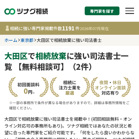
専門家を探す
相続税申告・相続手続
1191
相続に強い専門家掲載件数
件
2026年07月
現在
す
ホーム
東京都
大田区で相続放棄に強い司法書士
東京都
大田区
で
相続放棄
に強い司法書士一
覧 【無料相談可】（2件）
1191
事務所
件
更新日 :
2026年07月21日
相談内容で探す
遺言書作成・遺言執行
費用相場
大田区で相続放棄に強い司法書士を掲載中！(初回相談無料・オン
ライン対応可の事務所もあり)。ツナグ相続ではあなたの状況と希
相続登記
コラム
望に合った専門家をご紹介可能です。「何をしたら良いかわからな