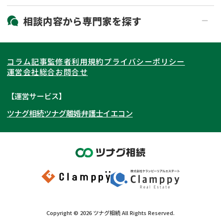
19時以降電話可能
電話相談可能
北海道・東北
相談内容から
専門家
を探す
LINE予約可能
出張面談可能
関東
北海道
青森県
遺言書作成・遺言執行
相続放棄
コラム記事
監修者
利用規約
プライバシーポリシー
相続登記
遺産分割
東海
岩手県
東京都
宮城県
神奈川県
運営会社
総合お問合せ
遺留分侵害額請求
相続税申告
関西
秋田県
埼玉県
愛知県
山形県
千葉県
静岡県
【運営サービス】
相続手続き
銀行手続き
ツナグ相続
ツナグ離婚弁護士
イエコン
北陸・甲信越
福島県
茨城県
岐阜県
大阪府
群馬県
山梨県
京都府
家族信託
成年後見・任意後見
贈与税
生前対策
中国・四国
栃木県
兵庫県
長野県
奈良県
石川県
相続人調査
相続財産調査
九州・沖縄
滋賀県
福井県
広島県
和歌山県
富山県
岡山県
不動産評価(相続不動産)
相続トラブル
新潟県
山口県
福岡県
三重県
島根県
佐賀県
Copyright ©
2026
ツナグ相続
All Rights Reserved.