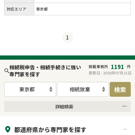
対応エリア
東京都
1
1191
相続税申告・相続手続きに強い
掲載事務所
件
更新日 :
2026年07月21日
専門家を探す
検索
東京都
相続放棄
詳細検索
来所不要
オンライン面談可能
都道府県から
専門家
を探す
初回相談無料
土日祝の相談可能