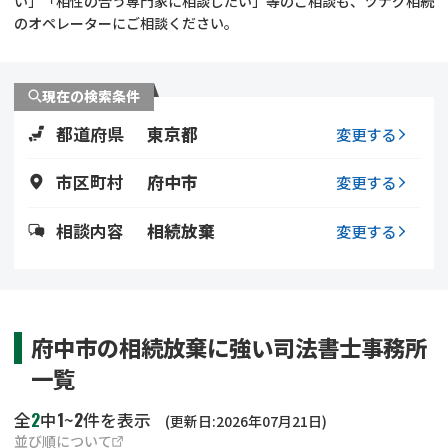
い」「相性の合う専門家に相談したい」等のご相談も、ツナグ相続
遺留分侵害額請求
相続手続き
のオペレーターにご相談ください。
相続手続き
遺言
現在の検索条件
家族信託
遺産分割
都道府県
東京都
変更する
贈与税
不動産の相続
市区町村
府中市
変更する
相続人調査
相続登記
相談内容
相続放棄
変更する
不動産評価(相続不動
調査・アンケート
産)
府中市の相続放棄に強い司法書士事務所
一覧
2
1
2
全
中
~
件を表示
(更新日:2026年07月21日)
並び順について