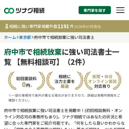
専門家を探す
相続税申告・相続手続
1191
相続に強い専門家掲載件数
件
2026年07月
現在
す
ホーム
東京都
府中市で相続放棄に強い司法書士
東京都
府中市
で
相続放棄
に強い司法書士一
覧 【無料相談可】（2件）
1191
事務所
件
更新日 :
2026年07月21日
相談内容で探す
遺言書作成・遺言執行
費用相場
府中市で相続放棄に強い司法書士を掲載中！(初回相談無料・オン
ライン対応可の事務所もあり)。ツナグ相続ではあなたの状況と希
相続登記
コラム
望に合った専門家をご紹介可能です。「何をしたら良いかわからな