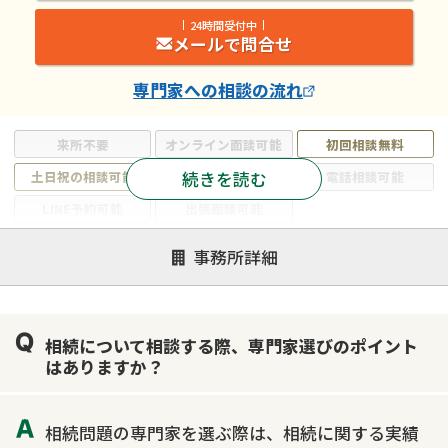
24時間受付中
メールで問合せ
専門家
への相談の流れ
来所不要
オンライン面談可能
初回相談無料
続きを読む
土日祝の相談可能
19時以降電話可能
電話相談可能
LINE予約可能
出張面談可能
注力案件
事務所詳細
遺言書作成・遺言執行
相続放棄
相続登記
遺産分割
遺留分侵害額請求
相続税申告
相続について相談する際、専門家選びのポイント
相続手続き
銀行手続き
家族信託
はありますか？
成年後見・任意後見
贈与税
生前対策
相続人調査
相続財産調査
不動産評価(相続不動産)
相続問題の専門家を選ぶ際は、相続に関する実績
相続トラブル