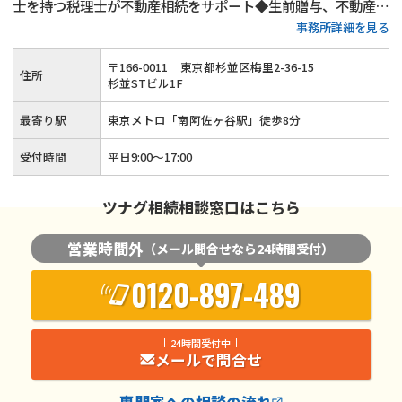
士を持つ税理士が不動産相続をサポート◆生前贈与、不動産活
事務所詳細を見る
用、遺言書作成といった生前対策も得意◆土日祝日相談（要予
約）とオンライン面談にも対応している忙しい方が相談しやす
〒
166
-
0011
東京都杉並区梅里2-36-15
住所
い税理士事務所です。
杉並STビル1F
最寄り駅
東京メトロ「南阿佐ヶ谷駅」徒歩8分
受付時間
平日9:00～17:00
ツナグ相続相談窓口はこちら
営業時間外
（メール問合せなら24時間受付）
0120-897-489
24時間受付中
メールで問合せ
専門家
への相談の流れ