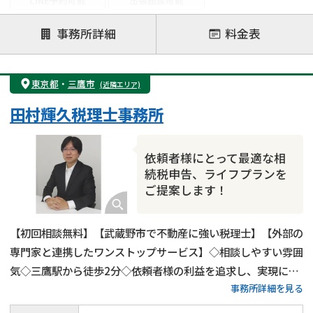
LINE予約可能
出張面談可能
注力案件
事務所詳細
料金表
遺言書作成・遺言執行
相続放棄
相続登記
遺産分割
遺留分侵害額請求
相続税申告
東京都
・
三鷹市
(近隣エリア)
相続手続き
銀行手続き
家族信託
田村輝久税理士事務所
成年後見・任意後見
贈与税
生前対策
相続人調査
相続財産調査
不動産評価(相続不動産)
依頼者様にとって最適な相
相続トラブル
続税申告、ライフプランを
ご提案します！
【初回相談無料】【武蔵野市で不動産に強い税理士】【外部の
専門家と連携したワンストップサービス】◇相談しやすい雰囲
気◇三鷹駅から徒歩2分◇依頼者様の利益を追求し、実現に全
事務所詳細を見る
力を尽くします！