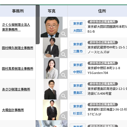
事務所
写真
住所
府中市
の近隣事務所
東京都
さくら坂税理士法人
東京都大田区田園調布本町56
東京事務所
横スクロール可能
大田区
B1-B
府中市
の近隣事務所
東京都
東京都武蔵野市中町1-15-5 
田村輝久税理士事務所
三鷹市
ノースヒルズ6F
府中市
の近隣事務所
東京都
東京都中野区本町2-1-8
田村真希税理士事務所
中野区
YSGarden704
府中市
の近隣事務所
東京都
東京都豊島区南池袋2-12-1 
あさひ税理士事務所
豊島区
池袋ビル406号室
府中市
の近隣事務所
東京都
東京都杉並区梅里2-36-15 
大堀会計事務所
杉並区
STビル1F
府中市
の近隣事務所
東京都