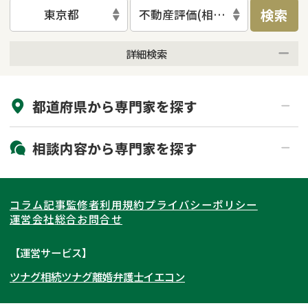
検索
東京都
不動産評価(相続不動産)
詳細検索
来所不要
オンライン面談可能
都道府県から
専門家
を探す
初回相談無料
土日祝の相談可能
19時以降電話可能
電話相談可能
北海道・東北
相談内容から
専門家
を探す
LINE予約可能
出張面談可能
関東
北海道
青森県
遺言書作成・遺言執行
相続放棄
コラム記事
監修者
利用規約
プライバシーポリシー
相続登記
遺産分割
東海
岩手県
東京都
宮城県
神奈川県
運営会社
総合お問合せ
遺留分侵害額請求
相続税申告
関西
秋田県
埼玉県
愛知県
山形県
千葉県
静岡県
【運営サービス】
相続手続き
銀行手続き
ツナグ相続
ツナグ離婚弁護士
イエコン
北陸・甲信越
福島県
茨城県
岐阜県
大阪府
群馬県
山梨県
京都府
家族信託
成年後見・任意後見