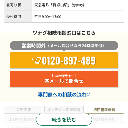
最寄り駅
東急電鉄「御嶽山駅」徒歩4分
受付時間
平日9:00〜17:00
ツナグ相続相談窓口はこちら
営業時間外
（メール問合せなら24時間受付）
0120-897-489
24時間受付中
メールで問合せ
専門家
への相談の流れ
来所不要
オンライン面談可能
初回相談無料
続きを読む
土日祝の相談可能
19時以降電話可能
電話相談可能