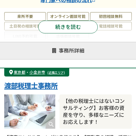
来所不要
オンライン面談可能
初回相談無料
続きを読む
土日祝の相談可能
19時以降電話可能
電話相談可能
LINE予約可能
出張面談可能
注力案件
事務所詳細
遺言書作成・遺言執行
相続放棄
相続登記
遺産分割
遺留分侵害額請求
相続税申告
東京都
・
小金井市
(近隣エリア)
相続手続き
銀行手続き
家族信託
渡部税理士事務所
成年後見・任意後見
贈与税
生前対策
相続人調査
相続財産調査
不動産評価(相続不動産)
【他の税理士にはないコン
相続トラブル
サルティング】お客様の資
産を守り、多様なニーズに
お応えします！