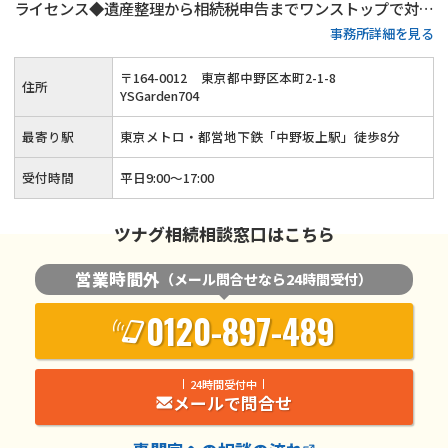
ライセンス◆遺産整理から相続税申告までワンストップで対応
事務所詳細を見る
可能◆20年以上の実務経験がある女性税理士が、お客様の気
持ちに寄り添って親切・丁寧に相続手続きを行います。
〒
164
-
0012
東京都中野区本町2-1-8
住所
YSGarden704
最寄り駅
東京メトロ・都営地下鉄「中野坂上駅」徒歩8分
受付時間
平日9:00〜17:00
ツナグ相続相談窓口はこちら
営業時間外
（メール問合せなら24時間受付）
0120-897-489
24時間受付中
メールで問合せ