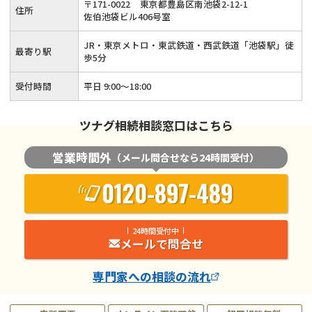
〒
171
-
0022
東京都豊島区南池袋2-12-1
住所
士が丁寧に対応いたします！
佐伯池袋ビル406号室
JR・東京メトロ・東武鉄道・西武鉄道「池袋駅」徒
最寄り駅
歩5分
受付時間
平日 9:00～18:00
ツナグ相続相談窓口はこちら
営業時間外
（メール問合せなら24時間受付）
0120-897-489
24時間受付中
メールで問合せ
専門家
への相談の流れ