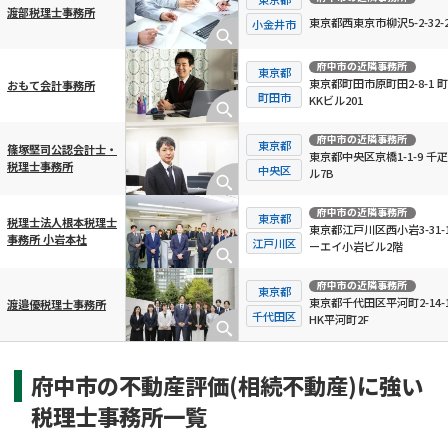
渡部税理士事務所
東京都西東京市柳沢5-2-32-2
小金井市
府中市
の近隣事務所
東京都
東京都町田市原町田2-8-1 
おもて会計事務所
町田市
KKビル201
府中市
の近隣事務所
東京都
篠塚堅司公認会計士・
東京都中央区京橋1-1-9 千
税理士事務所
中央区
ル7B
府中市
の近隣事務所
東京都
税理士法人根本税理士
東京都江戸川区西小岩3-31-1
事務所 小岩本社
江戸川区
ーエイ小岩ビル2階
府中市
の近隣事務所
東京都
東京都千代田区平河町2-14-
渡邉優税理士事務所
千代田区
HK平河町2F
府中市の不動産評価(相続不動産)に強い
税理士事務所一覧