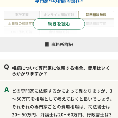
専門家
への相談の流れ
来所不要
オンライン面談可能
初回相談無料
続きを読む
土日祝の相談可能
19時以降電話可能
電話相談可能
LINE予約可能
出張面談可能
注力案件
事務所詳細
遺言書作成・遺言執行
相続放棄
相続登記
遺産分割
遺留分侵害額請求
相続税申告
相続について専門家に依頼する場合、費用はいく
相続手続き
銀行手続き
家族信託
らかかりますか？
成年後見・任意後見
贈与税
生前対策
相続人調査
相続財産調査
不動産評価(相続不動産)
どの専門家に依頼するかによって異なりますが、3
相続トラブル
～50万円を相場として考えておくと良いでしょう。
それぞれの専門家ごとの費用相場は、司法書士は
20～50万円、弁護士は20～60万円、行政書士は3