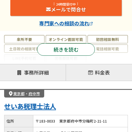
24時間受付中
メールで問合せ
専門家
への相談の流れ
来所不要
オンライン面談可能
初回相談無料
続きを読む
土日祝の相談可能
19時以降電話可能
電話相談可能
LINE予約可能
出張面談可能
注力案件
事務所詳細
料金表
遺言書作成・遺言執行
相続放棄
相続登記
遺産分割
遺留分侵害額請求
相続税申告
東京都
・
府中市
相続手続き
銀行手続き
家族信託
せいあ税理士法人
成年後見・任意後見
贈与税
生前対策
相続人調査
相続財産調査
不動産評価(相続不動産)
住所
〒
183
-
0033
東京都府中市分梅町2-21-11
相続トラブル