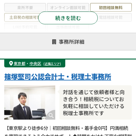
来所不要
オンライン面談可能
初回相談無料
続きを読む
土日祝の相談可能
19時以降電話可能
電話相談可能
LINE予約可能
出張面談可能
注力案件
事務所詳細
遺言書作成・遺言執行
相続放棄
相続登記
遺産分割
遺留分侵害額請求
相続税申告
東京都
・
中央区
(近隣エリア)
相続手続き
銀行手続き
家族信託
篠塚堅司公認会計士・税理士事務所
成年後見・任意後見
贈与税
生前対策
相続人調査
相続財産調査
不動産評価(相続不動産)
対話を通じて依頼者様と向
相続トラブル
き合う！相続税についてお
気軽に相談していただける
税理士事務所です
【東京駅より徒歩6分｜初回相談無料・着手金0円】円満相続