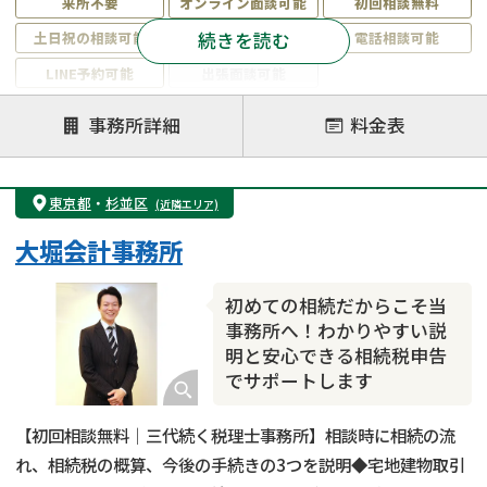
来所不要
オンライン面談可能
初回相談無料
続きを読む
土日祝の相談可能
19時以降電話可能
電話相談可能
LINE予約可能
出張面談可能
注力案件
事務所詳細
料金表
遺言書作成・遺言執行
相続放棄
相続登記
遺産分割
遺留分侵害額請求
相続税申告
東京都
・
杉並区
(近隣エリア)
相続手続き
銀行手続き
家族信託
大堀会計事務所
成年後見・任意後見
贈与税
生前対策
相続人調査
相続財産調査
不動産評価(相続不動産)
初めての相続だからこそ当
相続トラブル
事務所へ！わかりやすい説
明と安心できる相続税申告
でサポートします
【初回相談無料｜三代続く税理士事務所】相談時に相続の流
れ、相続税の概算、今後の手続きの3つを説明◆宅地建物取引