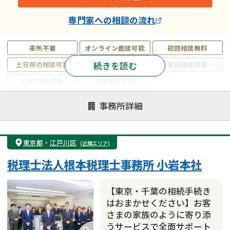
専門家
への相談の流れ
来所不要
オンライン面談可能
初回相談無料
続きを読む
土日祝の相談可能
19時以降電話可能
電話相談可能
LINE予約可能
出張面談可能
注力案件
事務所詳細
遺言書作成・遺言執行
相続放棄
相続登記
遺産分割
遺留分侵害額請求
相続税申告
東京都
・
江戸川区
(近隣エリア)
相続手続き
銀行手続き
家族信託
税理士法人根本税理士事務所 小岩本社
成年後見・任意後見
贈与税
生前対策
相続人調査
相続財産調査
不動産評価(相続不動産)
【東京・千葉の相続手続き
相続トラブル
はおまかせください】お客
さまの家族のように寄り添
うサービスで全面サポート