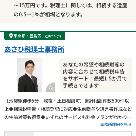
～15万円です。税理士に関しては、相続する遺産
の0.5～1%が相場となります。
東京都
・
豊島区
(近隣エリア)
あさひ税理士事務所
あなたの希望や相続財産の
内容に合わせて相続税申告
をサポート！最短1.5か月で
手続きできます
【池袋駅徒歩5分｜深夜・土日相談可】累計相談件数500件以
上◆相続税申告・相続登記に対応◆生前贈与や遺言書作成など
の生前対策も得意◆いずれのサービスも料金プランがわかりや
事務所詳細を見る
すい◆豊島区・板橋区・練馬区・北区で相続税申告をするなら
当事務所にご相談ください！15年以上の実務経験がある税理