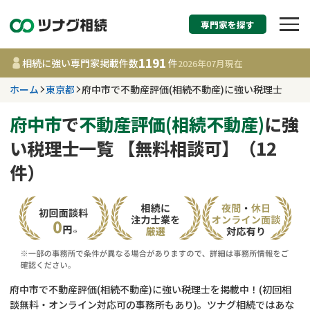
専門家を探す
相続税申告・相続手続
1191
相続に強い専門家掲載件数
件
2026年07月
現在
す
ホーム
東京都
府中市で不動産評価(相続不動産)に強い税理士
東京都
府中市
で
不動産評価(相続不動産)
に強
い税理士一覧 【無料相談可】（12
1191
事務所
件
件）
更新日 :
2026年07月21日
相談内容で探す
遺言書作成・遺言執行
費用相場
相続登記
コラム
府中市で不動産評価(相続不動産)に強い税理士を掲載中！(初回相
談無料・オンライン対応可の事務所もあり)。ツナグ相続ではあな