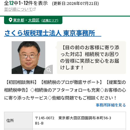
12
1
12
全
中
~
件を表示
(更新日:2026年07月21日)
並び順について
東京都
・
大田区
(近隣エリア)
さくら坂税理士法人 東京事務所
【目の前のお客様に寄り添
った対応】相続税でお困り
の皆様に笑顔と安心をお届
けします！
【初回相談無料】【相続税のプロが徹底サポート】【提案型の
相続税申告】◇相続後のアフターフォローも充実◇お客様の心
に寄り添ったサービス◇些細な問題でもご相談ください！
事務所詳細を見る
〒
145
-
0072
東京都大田区田園調布本町56-3
住所
B1-B