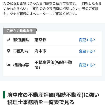
遺留分侵害額請求
相続手続き
たの状況と希望に合った専門家をご紹介可能です。「何をしたら良
いかわからない」「相性の合う専門家に相談したい」等のご相談
も、ツナグ相続のオペレーターにご相談ください。
相続手続き
遺言
家族信託
遺産分割
現在の検索条件
都道府県
東京都
贈与税
不動産の相続
変更する
市区町村
府中市
変更する
相続人調査
相続登記
不動産評価(相続不動
不動産評価(相続不動
調査・アンケート
相談内容
変更する
産)
産)
府中市の不動産評価(相続不動産)に強い
税理士事務所を一覧表で見る