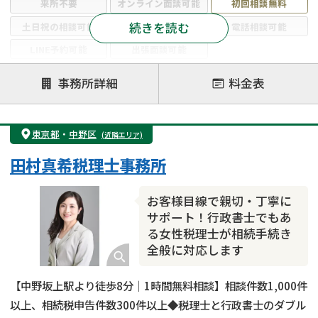
来所不要
オンライン面談可能
初回相談無料
続きを読む
土日祝の相談可能
19時以降電話可能
電話相談可能
LINE予約可能
出張面談可能
注力案件
事務所詳細
料金表
遺言書作成・遺言執行
相続放棄
相続登記
遺産分割
遺留分侵害額請求
相続税申告
東京都
・
中野区
(近隣エリア)
相続手続き
銀行手続き
家族信託
田村真希税理士事務所
成年後見・任意後見
贈与税
生前対策
相続人調査
相続財産調査
不動産評価(相続不動産)
お客様目線で親切・丁寧に
相続トラブル
サポート！行政書士でもあ
る女性税理士が相続手続き
全般に対応します
【中野坂上駅より徒歩8分｜1時間無料相談】相談件数1,000件
以上、相続税申告件数300件以上◆税理士と行政書士のダブル