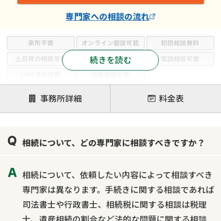
専門家
への相談の流れ
来所不要
オンライン面談可能
初回相談無料
続きを読む
土日祝の相談可能
19時以降電話可能
電話相談可能
LINE予約可能
出張面談可能
注力案件
事務所詳細
料金表
遺言書作成・遺言執行
相続放棄
相続登記
遺産分割
遺留分侵害額請求
相続税申告
相続について、どの専門家に相談すべきですか？
相続手続き
銀行手続き
家族信託
成年後見・任意後見
贈与税
生前対策
相続について、依頼したい内容によって相談すべき
相続人調査
相続財産調査
不動産評価(相続不動産)
専門家は異なります。手続きに関する相談であれば
相続トラブル
司法書士や行政書士、相続税に関する相談は税理
士、遺産相続の割合など法的な問題に関する相談