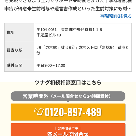
を実現できるよう全力でサポート◆時間をかけた丁寧な相続税
申告が得意◆生前贈与や遺言書作成といった生前対策にも対応
事務所詳細を見る
可能◆賃貸用不動産や会社（株式）の相続もお任せください◆
相談者様・依頼者様との対話を通じて真摯に対応いたします！
〒
104
-
0031
東京都中央区京橋1-1-9
住所
千疋屋ビル7B
JR「東京駅」徒歩6分 / 東京メトロ「京橋駅」徒歩3
最寄り駅
分
受付時間
平日9:00～17:00
ツナグ相続相談窓口はこちら
営業時間外
（メール問合せなら24時間受付）
0120-897-489
24時間受付中
メールで問合せ