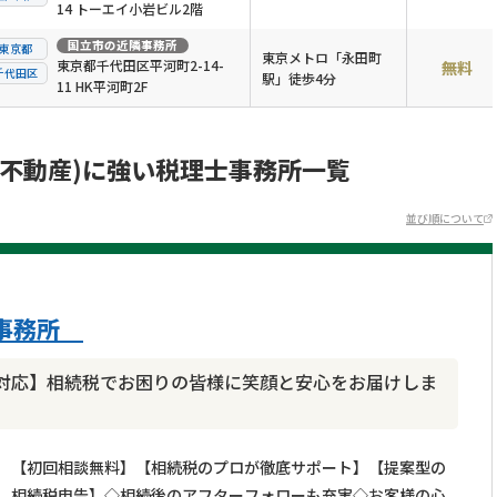
14 トーエイ小岩ビル2階
国立市
の近隣事務所
東京都
東京メトロ「永田町
東京都千代田区平河町2-14-
無料
千代田区
駅」徒歩4分
11 HK平河町2F
続不動産)に強い税理士事務所一覧
並び順について
京事務所
対応】相続税でお困りの皆様に笑顔と安心をお届けしま
【初回相談無料】【相続税のプロが徹底サポート】【提案型の
相続税申告】◇相続後のアフターフォローも充実◇お客様の心