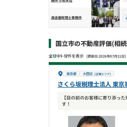
務所 小岩本社
渡邉優税理士事務所
国立市の不動産評価(相
12
1
12
全
中
~
件を表示
(更新日:2026年07月21日)
東京都
大田区
(近隣エリア)
さくら坂税理士法人 東
【目の前のお客様に寄り添った
す！