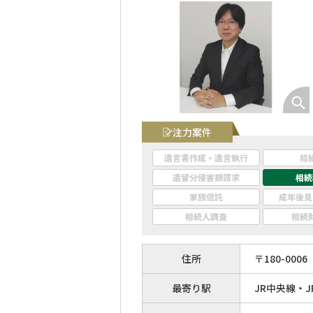
注力案件
遺言書作成・遺言執行
相
遺留分侵害額請求
相続
家族信託
成年後見
相続人調査
相続
住所
〒
180
-
0006
最寄り駅
JR中央線・