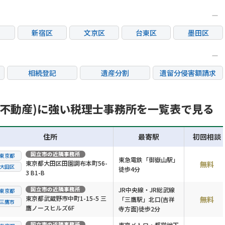
新宿区
文京区
台東区
墨田区
区
大田区
世田谷区
渋谷区
中野区
荒川区
板橋区
練馬区
足立区
相続登記
遺産分割
遺留分侵害額請求
市
立川市
三鷹市
府中市
調布市
銀行手続き
家族信託
成年後見・任意後見
市
日野市
東村山市
国分寺市
国立市
不動産評価(相続不動
続不動産)に強い税理士事務所を一覧表で見る
相続人調査
相続財産調査
産)
市
稲城市
住所
最寄駅
初回相談
国立市
の近隣事務所
東京都
東急電鉄「御嶽山駅」
東京都大田区田園調布本町56-
無料
大田区
徒歩4分
3 B1-B
国立市
の近隣事務所
JR中央線・JR総武線
東京都
東京都武蔵野市中町1-15-5 三
無料
「三鷹駅」北口(吉祥
三鷹市
鷹ノースヒルズ6F
寺方面)徒歩2分
国立市
の近隣事務所
東京メトロ・都営地下