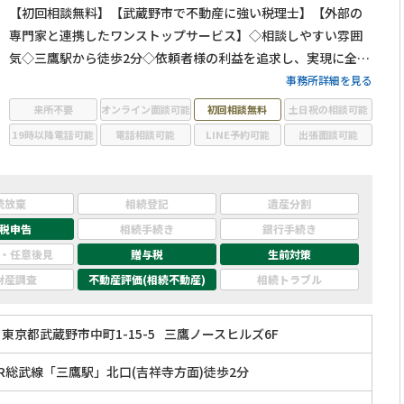
【初回相談無料】【武蔵野市で不動産に強い税理士】【外部の
専門家と連携したワンストップサービス】◇相談しやすい雰囲
気◇三鷹駅から徒歩2分◇依頼者様の利益を追求し、実現に全力
を尽くします！
事務所詳細を見る
来所不要
オンライン面談可能
初回相談無料
土日祝の相談可能
19時以降電話可能
電話相談可能
LINE予約可能
出張面談可能
続放棄
相続登記
遺産分割
税申告
相続手続き
銀行手続き
・任意後見
贈与税
生前対策
財産調査
不動産評価(相続不動産)
相続トラブル
東京都武蔵野市中町1-15-5
三鷹ノースヒルズ6F
JR総武線「三鷹駅」北口(吉祥寺方面)徒歩2分