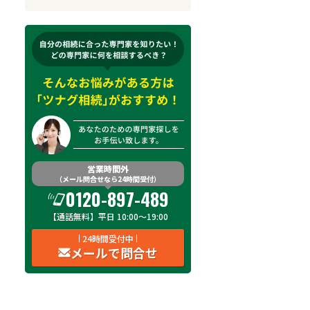
来所不要
オンライン面談可能
初回相談無料
土日祝の相談可能
19時以降電話可能
電話相談可能
LINE予約可能
出張面談可能
営業時間外
（メール問合せなら24時間受付）
費用
オンライン面談
土日祝
19時以降
出
0120-897-489
【通話無料】平日 10:00～19:00
費用を見る
対応不可
対応不可
対応不可
24時間受付中
メールで問合せ
費用を見る
対応不可
対応不可
対応不可