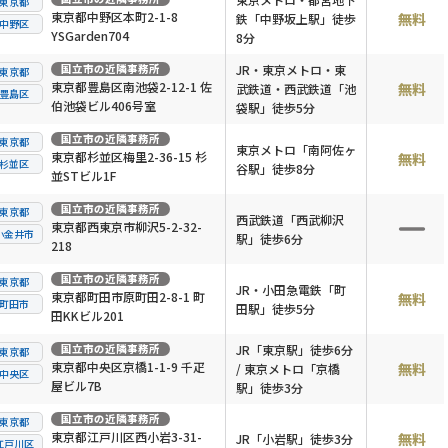
東京都
東京都中野区本町2-1-8
無料
鉄「中野坂上駅」徒歩
中野区
YSGarden704
8分
国立市
の近隣事務所
JR・東京メトロ・東
東京都
東京都豊島区南池袋2-12-1 佐
無料
武鉄道・西武鉄道「池
豊島区
伯池袋ビル406号室
袋駅」徒歩5分
国立市
の近隣事務所
東京都
東京メトロ「南阿佐ヶ
東京都杉並区梅里2-36-15 杉
無料
杉並区
谷駅」徒歩8分
並STビル1F
国立市
の近隣事務所
東京都
西武鉄道「西武柳沢
東京都西東京市柳沢5-2-32-
小金井市
駅」徒歩6分
218
国立市
の近隣事務所
東京都
JR・小田急電鉄「町
東京都町田市原町田2-8-1 町
無料
町田市
田駅」徒歩5分
田KKビル201
国立市
の近隣事務所
JR「東京駅」徒歩6分
東京都
東京都中央区京橋1-1-9 千疋
無料
/ 東京メトロ「京橋
中央区
屋ビル7B
駅」徒歩3分
国立市
の近隣事務所
東京都
東京都江戸川区西小岩3-31-
無料
JR「小岩駅」徒歩3分
江戸川区