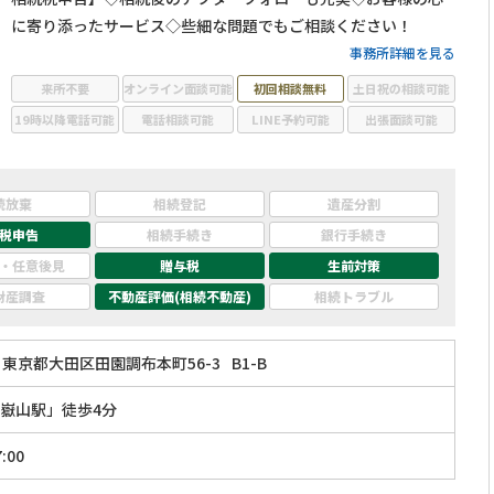
に寄り添ったサービス◇些細な問題でもご相談ください！
事務所詳細を見る
来所不要
オンライン面談可能
初回相談無料
土日祝の相談可能
19時以降電話可能
電話相談可能
LINE予約可能
出張面談可能
続放棄
相続登記
遺産分割
税申告
相続手続き
銀行手続き
・任意後見
贈与税
生前対策
財産調査
不動産評価(相続不動産)
相続トラブル
東京都大田区田園調布本町56-3
B1-B
嶽山駅」徒歩4分
:00