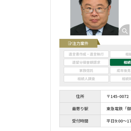
注力案件
遺言書作成・遺言執行
相
遺留分侵害額請求
相続
家族信託
成年後見
相続人調査
相続
住所
〒
145
-
0072
最寄り駅
東急電鉄「御
受付時間
平日9:00〜17