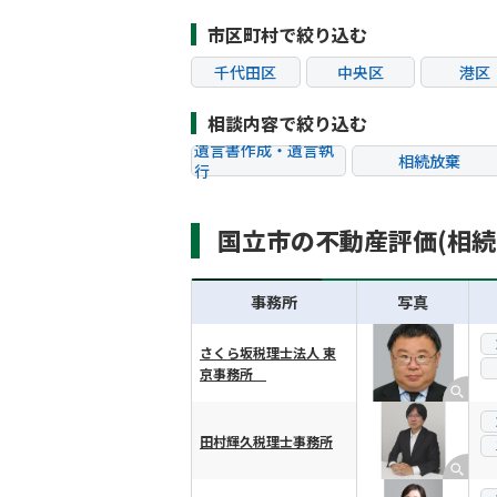
市区町村で絞り込む
千代田区
中央区
港区
江東区
品川区
目黒
相談内容で絞り込む
杉並区
豊島区
北区
遺言書作成・遺言執
相続放棄
行
葛飾区
江戸川区
八王子
相続税申告
相続手続き
町田市
小金井市
小平
国立市の不動産評価(相
贈与税
生前対策
狛江市
東大和市
清瀬
相続トラブル
事務所
写真
さくら坂税理士法人 東
京事務所
横スクロール可能
田村輝久税理士事務所