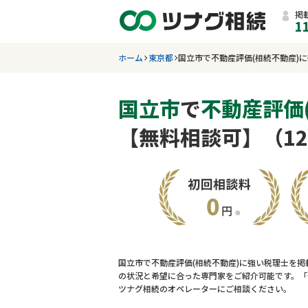
掲
1
ホーム
東京都
国立市で不動産評価(相続不動産)
国立市
で
不動産評価
【無料相談可】（1
国立市で不動産評価(相続不動産)に強い税理士を掲
の状況と希望に合った専門家をご紹介可能です。「
ツナグ相続のオペレーターにご相談ください。