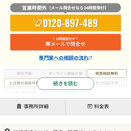
営業時間外
（メール問合せなら24時間受付）
0120-897-489
24時間受付中
メールで問合せ
専門家
への相談の流れ
来所不要
オンライン面談可能
初回相談無料
続きを読む
土日祝の相談可能
19時以降電話可能
電話相談可能
LINE予約可能
出張面談可能
注力案件
事務所詳細
料金表
遺言書作成・遺言執行
相続放棄
相続登記
遺産分割
遺留分侵害額請求
相続税申告