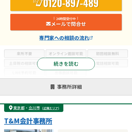
0120-897-489
24時間受付中
メールで問合せ
専門家
への相談の流れ
来所不要
オンライン面談可能
初回相談無料
続きを読む
土日祝の相談可能
19時以降電話可能
電話相談可能
LINE予約可能
出張面談可能
注力案件
事務所詳細
遺言書作成・遺言執行
相続放棄
相続登記
遺産分割
遺留分侵害額請求
相続税申告
東京都
・
立川市
(近隣エリア)
相続手続き
銀行手続き
家族信託
T&M会計事務所
成年後見・任意後見
贈与税
生前対策