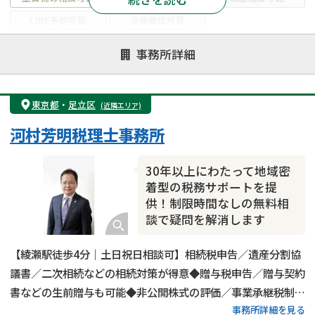
LINE予約可能
出張面談可能
注力案件
事務所詳細
遺言書作成・遺言執行
相続放棄
相続登記
遺産分割
遺留分侵害額請求
相続税申告
東京都
・
足立区
(近隣エリア)
相続手続き
銀行手続き
家族信託
河村芳明税理士事務所
成年後見・任意後見
贈与税
生前対策
相続人調査
相続財産調査
不動産評価(相続不動産)
30年以上にわたって地域密
相続トラブル
着型の税務サポートを提
供！制限時間なしの無料相
談で疑問を解消します
【綾瀬駅徒歩4分｜土日祝日相談可】相続税申告／遺産分割協
議書／二次相続などの相続対策が得意◆贈与税申告／贈与契約
書などの生前贈与も可能◆非公開株式の評価／事業承継税制の
事務所詳細を見る
対応も実施◆20年以上の経験がある代表税理士が相続税申