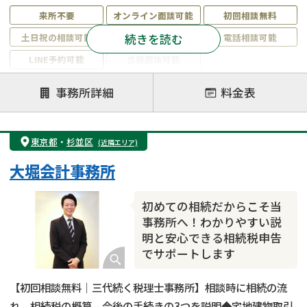
来所不要
オンライン面談可能
初回相談無料
続きを読む
土日祝の相談可能
19時以降電話可能
電話相談可能
LINE予約可能
出張面談可能
注力案件
事務所詳細
料金表
遺言書作成・遺言執行
相続放棄
相続登記
遺産分割
遺留分侵害額請求
相続税申告
東京都
・
杉並区
(近隣エリア)
相続手続き
銀行手続き
家族信託
大堀会計事務所
成年後見・任意後見
贈与税
生前対策
相続人調査
相続財産調査
不動産評価(相続不動産)
初めての相続だからこそ当
相続トラブル
事務所へ！わかりやすい説
明と安心できる相続税申告
でサポートします
【初回相談無料｜三代続く税理士事務所】相談時に相続の流
れ、相続税の概算、今後の手続きの3つを説明◆宅地建物取引