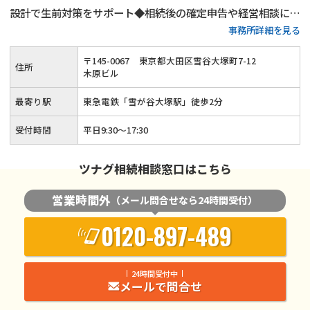
設計で生前対策をサポート◆相続後の確定申告や経営相談にも
事務所詳細を見る
対応可能◆ベテラン税理士が相談から申告後のフォローまで対
応します。まずは相続税に関するお悩みをお聞かせください。
〒
145
-
0067
東京都大田区雪谷大塚町7-12
住所
木原ビル
最寄り駅
東急電鉄「雪が谷大塚駅」徒歩2分
受付時間
平日9:30～17:30
ツナグ相続相談窓口はこちら
営業時間外
（メール問合せなら24時間受付）
0120-897-489
24時間受付中
メールで問合せ