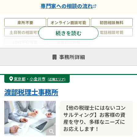
専門家
への相談の流れ
来所不要
オンライン面談可能
初回相談無料
続きを読む
土日祝の相談可能
19時以降電話可能
電話相談可能
LINE予約可能
出張面談可能
注力案件
事務所詳細
遺言書作成・遺言執行
相続放棄
相続登記
遺産分割
遺留分侵害額請求
相続税申告
東京都
・
小金井市
(近隣エリア)
相続手続き
銀行手続き
家族信託
渡部税理士事務所
成年後見・任意後見
贈与税
生前対策
相続人調査
相続財産調査
不動産評価(相続不動産)
【他の税理士にはないコン
相続トラブル
サルティング】お客様の資
産を守り、多様なニーズに
お応えします！