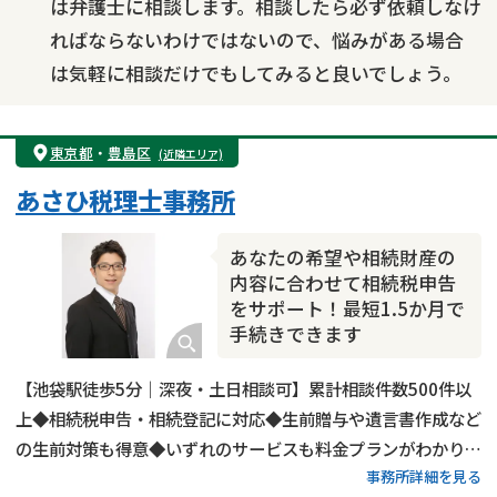
は弁護士に相談します。相談したら必ず依頼しなけ
ればならないわけではないので、悩みがある場合
は気軽に相談だけでもしてみると良いでしょう。
東京都
・
豊島区
(近隣エリア)
あさひ税理士事務所
あなたの希望や相続財産の
内容に合わせて相続税申告
をサポート！最短1.5か月で
手続きできます
【池袋駅徒歩5分｜深夜・土日相談可】累計相談件数500件以
上◆相続税申告・相続登記に対応◆生前贈与や遺言書作成など
の生前対策も得意◆いずれのサービスも料金プランがわかりや
事務所詳細を見る
すい◆豊島区・板橋区・練馬区・北区で相続税申告をするなら