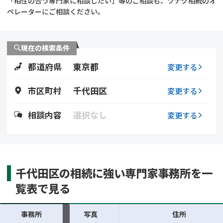
「相性の合う専門家に相談したい」等のご相談も、ツナグ相続のオ
遺留分侵害額請求
相続手続き
ペレーターにご相談ください。
相続手続き
遺言
現在の検索条件
家族信託
遺産分割
都道府県
東京都
変更する
贈与税
不動産の相続
市区町村
千代田区
変更する
相続人調査
相続登記
相談内容
選択なし
変更する
不動産評価(相続不動
調査・アンケート
産)
千代田区の相続に強い専門家事務所を一
覧表で見る
事務所
写真
住所