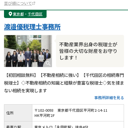
並び順について
東京都
・
千代田区
渡邉優税理士事務所
不動産業界出身の税理士が
皆様の大切な財産をお守り
します！
【初回相談無料】【不動産相続に強い】【千代田区の相続専門
税理士】◇不動産相続の知識と経験が豊富な税理士◇気を揉ま
ない相続を実現します
事務所詳細を見る
〒
102
-
0093
東京都千代田区平河町2-14-11
住所
HK平河町2F
最寄り駅
東京メトロ「永田町駅」徒歩4分