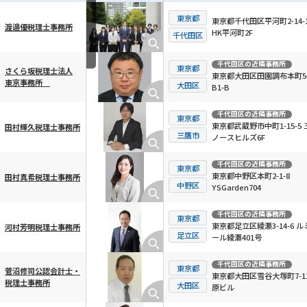
東京都
東京都千代田区平河町2-14-
渡邉優税理士事務所
HK平河町2F
横スクロール可能
千代田区
千代田区
の近隣事務所
東京都
さくら坂税理士法人
東京都大田区田園調布本町56
東京事務所
大田区
B1-B
千代田区
の近隣事務所
東京都
東京都武蔵野市中町1-15-5 
田村輝久税理士事務所
三鷹市
ノースヒルズ6F
千代田区
の近隣事務所
東京都
東京都中野区本町2-1-8
田村真希税理士事務所
中野区
YSGarden704
千代田区
の近隣事務所
東京都
東京都足立区綾瀬3-14-6 ル
河村芳明税理士事務所
足立区
ール綾瀬401号
千代田区
の近隣事務所
東京都
菅沼修司公認会計士・
東京都大田区雪谷大塚町7-12
税理士事務所
大田区
原ビル