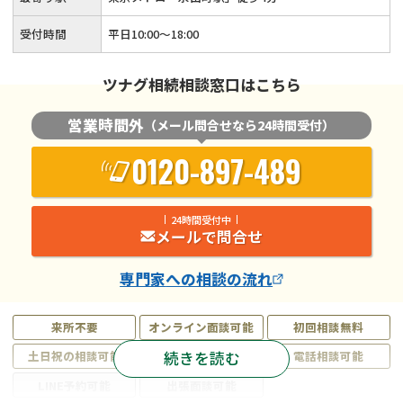
受付時間
平日10:00～18:00
ツナグ相続相談窓口はこちら
営業時間外
（メール問合せなら24時間受付）
0120-897-489
24時間受付中
メールで問合せ
専門家
への相談の流れ
来所不要
オンライン面談可能
初回相談無料
続きを読む
土日祝の相談可能
19時以降電話可能
電話相談可能
LINE予約可能
出張面談可能