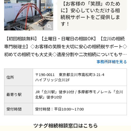
相続人調査
相続財産調査
不動産評価(相続不動産)
【お客様の「笑顔」のため
相続トラブル
に】安心していただける相
続税サポートをご提供しま
す！
【初回相談無料】【土曜日・日曜日の相談OK】【立川の相続
専門税理士】◇お客様の笑顔を大切に安心の相続税サポート◇
初めての相続でも大丈夫◇遺産分割や二次相続についてもサポ
事務所詳細を見る
ート
〒
190
-
0011
東京都立川市高松町3-21-4
住所
ハイブリッジ立川2F
JR「立川駅」徒歩10分 / 多摩都市モノレール「立川
最寄り駅
北駅」徒歩10分
受付時間
受付時間：平日10:00〜17:00
ツナグ相続相談窓口はこちら