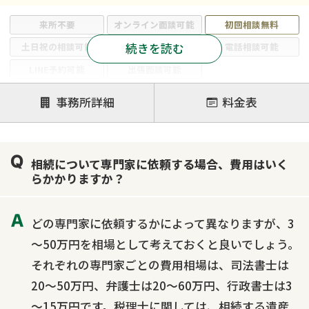
来所不要
オンライン面談可能
初回相談無料
続きを読む
土日祝の相談可能
19時以降電話可能
電話相談可能
LINE予約可能
出張面談可能
注力案件
事務所詳細
料金表
遺言書作成・遺言執行
相続放棄
相続登記
遺産分割
遺留分侵害額請求
相続税申告
相続について専門家に依頼する場合、費用はいく
相続手続き
銀行手続き
家族信託
らかかりますか？
成年後見・任意後見
贈与税
生前対策
相続人調査
相続財産調査
不動産評価(相続不動産)
どの専門家に依頼するかによって異なりますが、3
相続トラブル
～50万円を相場として考えておくと良いでしょう。
それぞれの専門家ごとの費用相場は、司法書士は
20～50万円、弁護士は20～60万円、行政書士は3
～15万円です。税理士に関しては、相続する遺産