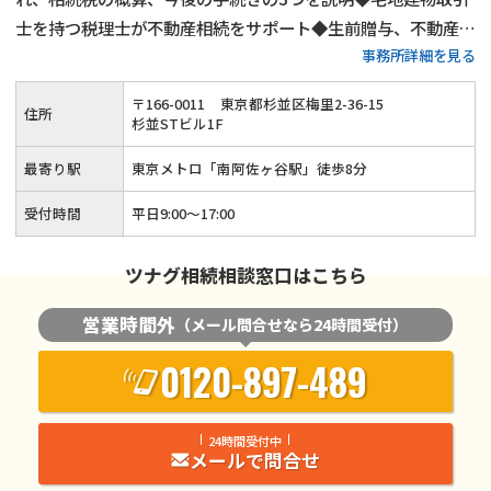
士を持つ税理士が不動産相続をサポート◆生前贈与、不動産活
事務所詳細を見る
用、遺言書作成といった生前対策も得意◆土日祝日相談（要予
約）とオンライン面談にも対応している忙しい方が相談しやす
〒
166
-
0011
東京都杉並区梅里2-36-15
住所
い税理士事務所です。
杉並STビル1F
最寄り駅
東京メトロ「南阿佐ヶ谷駅」徒歩8分
受付時間
平日9:00～17:00
ツナグ相続相談窓口はこちら
営業時間外
（メール問合せなら24時間受付）
0120-897-489
24時間受付中
メールで問合せ