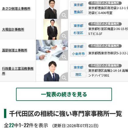
千代田区
の近隣事務所
東京都
東京都豊島区南池袋2-12-1 
あさひ税理士事務所
豊島区
池袋ビル406号室
千代田区
の近隣事務所
東京都
東京都杉並区梅里2-36-15 
大堀会計事務所
杉並区
STビル1F
千代田区
の近隣事務所
東京都
渡部税理士事務所
東京都西東京市柳沢5-2-32-2
小金井市
千代田区
の近隣事務所
東京都
行政書士三雲法務事務
東京都港区高輪2-14-14 高
所
港区
ンドハイツ801
一覧表の続きを見る
千代田区の相続に強い専門家事務所一覧
22
1
22
全
中
~
件を表示
(更新日:2026年07月21日)