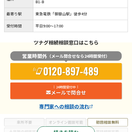
B1-B
最寄り駅
東急電鉄「御嶽山駅」徒歩4分
受付時間
平日9:00〜17:00
ツナグ相続相談窓口はこちら
営業時間外
（メール問合せなら24時間受付）
0120-897-489
24時間受付中
メールで問合せ
専門家
への相談の流れ
来所不要
オンライン面談可能
初回相談無料
土日祝の相談可能
19時以降電話可能
電話相談可能