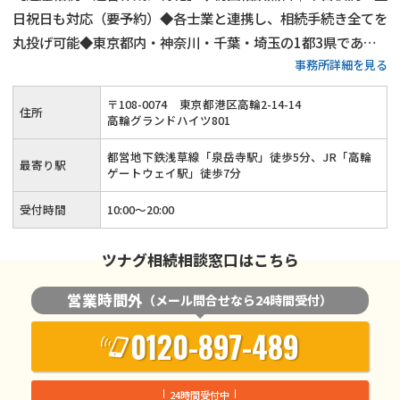
日祝日も対応（要予約）◆各士業と連携し、相続手続き全てを
丸投げ可能◆東京都内・神奈川・千葉・埼玉の1都3県であれ
事務所詳細を見る
ば無料出張相談◆相続人調査代行／相続財産調査代行／遺産分
割協議書作成支援・相続人間連絡調整／銀行口座の解約、名義
〒
108
-
0074
東京都港区高輪2-14-14
住所
変更代行◆相続手続きを一括しておまかせください
高輪グランドハイツ801
都営地下鉄浅草線「泉岳寺駅」徒歩5分、JR「高輪
最寄り駅
ゲートウェイ駅」徒歩7分
受付時間
10:00～20:00
ツナグ相続相談窓口はこちら
営業時間外
（メール問合せなら24時間受付）
0120-897-489
24時間受付中