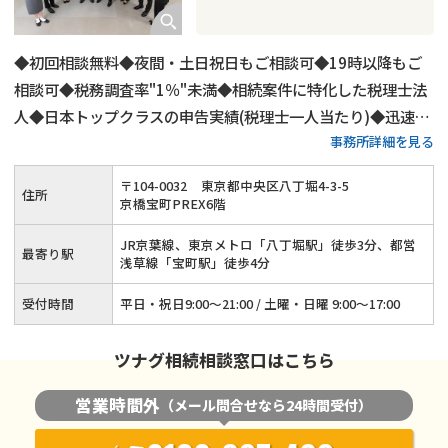
◆初回相談無料◆夜間・土日祝日もご相談可◆19時以降もご
相談可◆税務調査率"1％"未満◆相続案件に特化した税理士法
人◆日本トップクラスの申告実績(税理士一人当たり)◆迅速対
事務所詳細を見る
応をお約束、ご相談は1営業日以内に返答
〒
104
-
0032
東京都中央区八丁堀4-3-5
住所
京橋宝町PREX6階
JR京葉線、東京メトロ「八丁堀駅」徒歩3分、都営
最寄り駅
浅草線「宝町駅」徒歩4分
受付時間
平日・祝日9:00～21:00 / 土曜・日曜 9:00～17:00
ツナグ相続相談窓口はこちら
営業時間外
（メール問合せなら24時間受付）