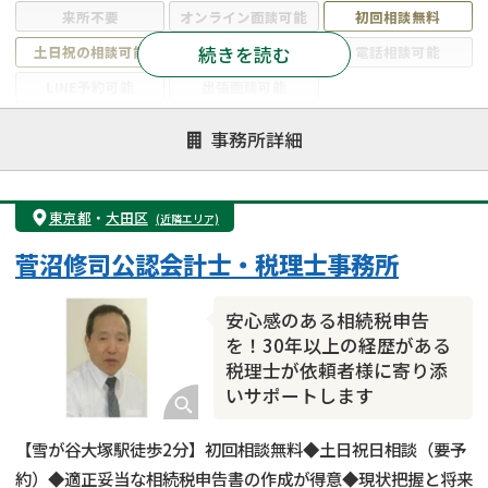
来所不要
オンライン面談可能
初回相談無料
続きを読む
土日祝の相談可能
19時以降電話可能
電話相談可能
LINE予約可能
出張面談可能
注力案件
事務所詳細
遺言書作成・遺言執行
相続放棄
相続登記
遺産分割
遺留分侵害額請求
相続税申告
東京都
・
大田区
(近隣エリア)
相続手続き
銀行手続き
家族信託
菅沼修司公認会計士・税理士事務所
成年後見・任意後見
贈与税
生前対策
相続人調査
相続財産調査
不動産評価(相続不動産)
安心感のある相続税申告
相続トラブル
を！30年以上の経歴がある
税理士が依頼者様に寄り添
いサポートします
【雪が谷大塚駅徒歩2分】初回相談無料◆土日祝日相談（要予
約）◆適正妥当な相続税申告書の作成が得意◆現状把握と将来