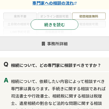
専門家
への相談の流れ
来所不要
オンライン面談可能
初回相談無料
続きを読む
土日祝の相談可能
19時以降電話可能
電話相談可能
LINE予約可能
出張面談可能
注力案件
事務所詳細
遺言書作成・遺言執行
相続放棄
相続登記
遺産分割
遺留分侵害額請求
相続税申告
相続について、どの専門家に相談すべきですか？
相続手続き
銀行手続き
家族信託
成年後見・任意後見
贈与税
生前対策
相続について、依頼したい内容によって相談すべき
相続人調査
相続財産調査
不動産評価(相続不動産)
専門家は異なります。手続きに関する相談であれば
相続トラブル
司法書士や行政書士、相続税に関する相談は税理
士、遺産相続の割合など法的な問題に関する相談