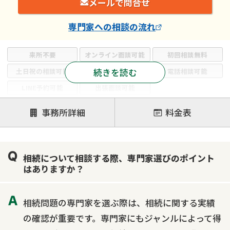
メールで問合せ
専門家
への相談の流れ
来所不要
オンライン面談可能
初回相談無料
続きを読む
土日祝の相談可能
19時以降電話可能
電話相談可能
LINE予約可能
出張面談可能
注力案件
事務所詳細
料金表
遺言書作成・遺言執行
相続放棄
相続登記
遺産分割
遺留分侵害額請求
相続税申告
相続について相談する際、専門家選びのポイント
相続手続き
銀行手続き
家族信託
はありますか？
成年後見・任意後見
贈与税
生前対策
相続人調査
相続財産調査
不動産評価(相続不動産)
相続問題の専門家を選ぶ際は、相続に関する実績
相続トラブル
の確認が重要です。専門家にもジャンルによって得