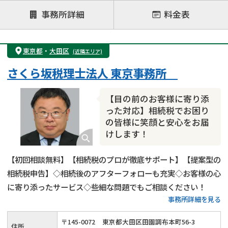
注力案件
事務所詳細
料金表
遺言書作成・遺言執行
相続放棄
相続登記
遺産分割
遺留分侵害額請求
相続税申告
東京都
・
大田区
(近隣エリア)
相続手続き
銀行手続き
家族信託
さくら坂税理士法人 東京事務所
成年後見・任意後見
贈与税
生前対策
相続人調査
相続財産調査
不動産評価(相続不動産)
【目の前のお客様に寄り添
相続トラブル
った対応】相続税でお困り
の皆様に笑顔と安心をお届
けします！
【初回相談無料】【相続税のプロが徹底サポート】【提案型の
相続税申告】◇相続後のアフターフォローも充実◇お客様の心
に寄り添ったサービス◇些細な問題でもご相談ください！
事務所詳細を見る
〒
145
-
0072
東京都大田区田園調布本町56-3
住所