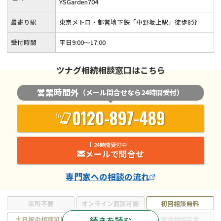
YSGarden704
最寄り駅
東京メトロ・都営地下鉄「中野坂上駅」徒歩8分
受付時間
平日9:00〜17:00
ツナグ相続相談窓口はこちら
営業時間外
（メール問合せなら24時間受付）
0120-897-489
24時間受付中
メールで問合せ
専門家
への相談の流れ
来所不要
オンライン面談可能
初回相談無料
続きを読む
土日祝の相談可能
19時以降電話可能
電話相談可能