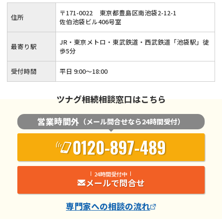
当事務所にご相談ください！15年以上の実務経験がある税理
〒
171
-
0022
東京都豊島区南池袋2-12-1
住所
士が丁寧に対応いたします！
佐伯池袋ビル406号室
JR・東京メトロ・東武鉄道・西武鉄道「池袋駅」徒
最寄り駅
歩5分
受付時間
平日 9:00～18:00
ツナグ相続相談窓口はこちら
営業時間外
（メール問合せなら24時間受付）
0120-897-489
24時間受付中
メールで問合せ
専門家
への相談の流れ