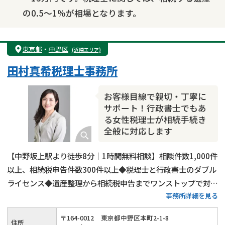
の0.5～1%が相場となります。
東京都
・
中野区
(近隣エリア)
田村真希税理士事務所
お客様目線で親切・丁寧に
サポート！行政書士でもあ
る女性税理士が相続手続き
全般に対応します
【中野坂上駅より徒歩8分｜1時間無料相談】相談件数1,000件
以上、相続税申告件数300件以上◆税理士と行政書士のダブル
ライセンス◆遺産整理から相続税申告までワンストップで対応
事務所詳細を見る
可能◆20年以上の実務経験がある女性税理士が、お客様の気
持ちに寄り添って親切・丁寧に相続手続きを行います。
〒
164
-
0012
東京都中野区本町2-1-8
住所