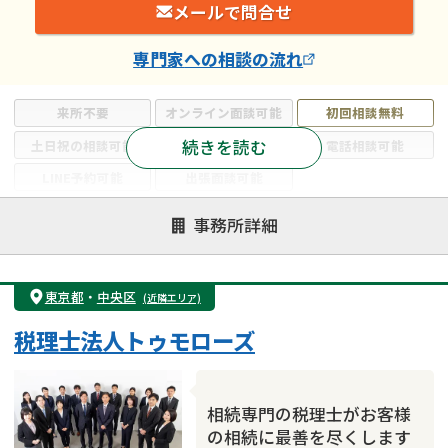
メールで問合せ
専門家
への相談の流れ
来所不要
オンライン面談可能
初回相談無料
続きを読む
土日祝の相談可能
19時以降電話可能
電話相談可能
LINE予約可能
出張面談可能
注力案件
事務所詳細
遺言書作成・遺言執行
相続放棄
相続登記
遺産分割
遺留分侵害額請求
相続税申告
東京都
・
中央区
(近隣エリア)
相続手続き
銀行手続き
家族信託
税理士法人トゥモローズ
成年後見・任意後見
贈与税
生前対策
相続人調査
相続財産調査
不動産評価(相続不動産)
相続トラブル
相続専門の税理士がお客様
の相続に最善を尽くします