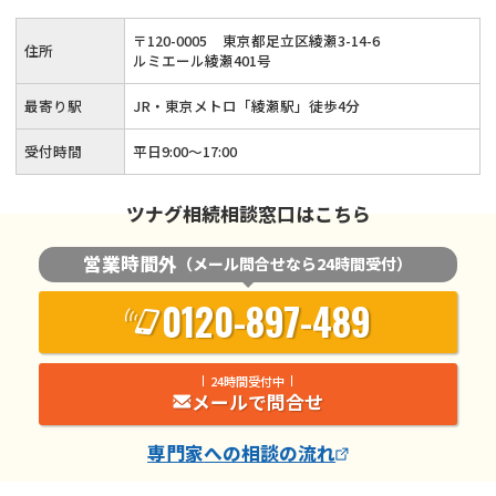
告・生前対策・事業承継など相続全般についてサポートいたし
〒
120
-
0005
東京都足立区綾瀬3-14-6
住所
ます。
ルミエール綾瀬401号
最寄り駅
JR・東京メトロ「綾瀬駅」徒歩4分
受付時間
平日9:00〜17:00
ツナグ相続相談窓口はこちら
営業時間外
（メール問合せなら24時間受付）
0120-897-489
24時間受付中
メールで問合せ
専門家
への相談の流れ