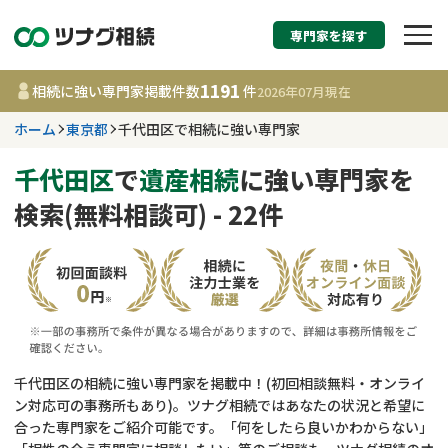
専門家を探す
相続税申告・相続手続
1191
相続に強い専門家掲載件数
件
2026年07月
現在
す
ホーム
東京都
千代田区で相続に強い専門家
東京都
千代田区
で
遺産相続
に強い専門家を
検索(無料相談可) - 22件
1191
事務所
件
更新日 :
2026年07月21日
相談内容で探す
遺言書作成・遺言執行
費用相場
千代田区の相続に強い専門家を掲載中！(初回相談無料・オンライ
ン対応可の事務所もあり)。ツナグ相続ではあなたの状況と希望に
相続登記
コラム
合った専門家をご紹介可能です。「何をしたら良いかわからない」