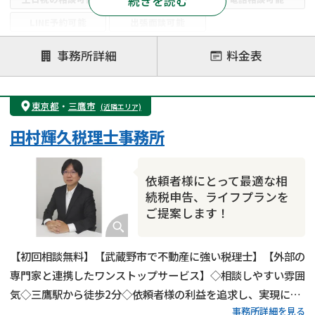
続きを読む
LINE予約可能
出張面談可能
注力案件
事務所詳細
料金表
遺言書作成・遺言執行
相続放棄
相続登記
遺産分割
遺留分侵害額請求
相続税申告
東京都
・
三鷹市
(近隣エリア)
相続手続き
銀行手続き
家族信託
田村輝久税理士事務所
成年後見・任意後見
贈与税
生前対策
相続人調査
相続財産調査
不動産評価(相続不動産)
依頼者様にとって最適な相
相続トラブル
続税申告、ライフプランを
ご提案します！
【初回相談無料】【武蔵野市で不動産に強い税理士】【外部の
専門家と連携したワンストップサービス】◇相談しやすい雰囲
気◇三鷹駅から徒歩2分◇依頼者様の利益を追求し、実現に全
事務所詳細を見る
力を尽くします！