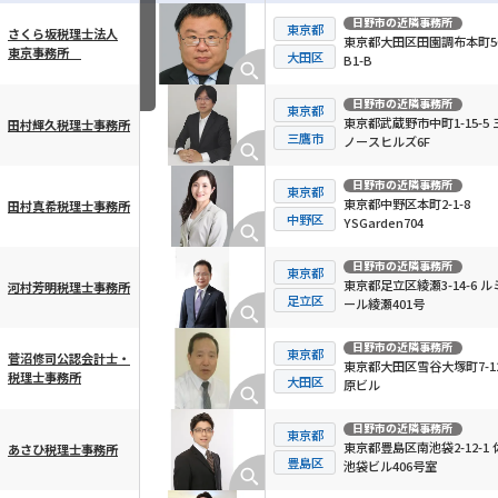
日野市
の近隣事務所
東京都
さくら坂税理士法人
東京都大田区田園調布本町56
東京事務所
横スクロール可能
大田区
B1-B
日野市
の近隣事務所
東京都
東京都武蔵野市中町1-15-5 
田村輝久税理士事務所
三鷹市
ノースヒルズ6F
日野市
の近隣事務所
東京都
東京都中野区本町2-1-8
田村真希税理士事務所
中野区
YSGarden704
日野市
の近隣事務所
東京都
東京都足立区綾瀬3-14-6 ル
河村芳明税理士事務所
足立区
ール綾瀬401号
日野市
の近隣事務所
東京都
菅沼修司公認会計士・
東京都大田区雪谷大塚町7-12
税理士事務所
大田区
原ビル
日野市
の近隣事務所
東京都
東京都豊島区南池袋2-12-1 
あさひ税理士事務所
豊島区
池袋ビル406号室