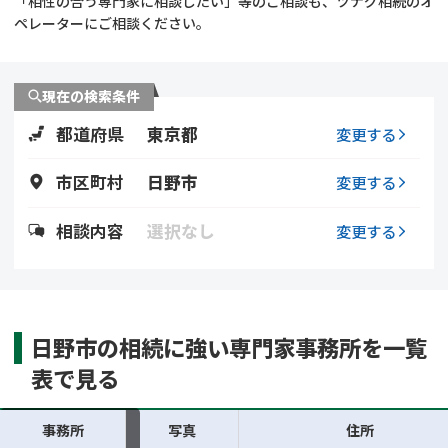
「相性の合う専門家に相談したい」等のご相談も、ツナグ相続のオ
遺留分侵害額請求
相続手続き
ペレーターにご相談ください。
相続手続き
遺言
現在の検索条件
家族信託
遺産分割
都道府県
東京都
変更する
贈与税
不動産の相続
市区町村
日野市
変更する
相続人調査
相続登記
相談内容
選択なし
変更する
不動産評価(相続不動
調査・アンケート
産)
日野市の相続に強い専門家事務所を一覧
表で見る
事務所
写真
住所