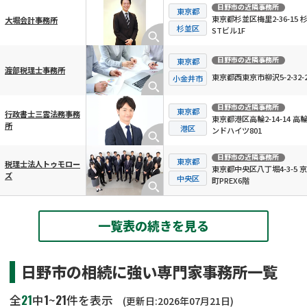
日野市
の近隣事務所
東京都
東京都杉並区梅里2-36-15 
大堀会計事務所
杉並区
STビル1F
日野市
の近隣事務所
東京都
渡部税理士事務所
東京都西東京市柳沢5-2-32-2
小金井市
日野市
の近隣事務所
東京都
行政書士三雲法務事務
東京都港区高輪2-14-14 高
所
港区
ンドハイツ801
日野市
の近隣事務所
東京都
税理士法人トゥモロー
東京都中央区八丁堀4-3-5 
ズ
中央区
町PREX6階
一覧表の続きを見る
日野市の相続に強い専門家事務所一覧
21
1
21
全
中
~
件を表示
(更新日:2026年07月21日)