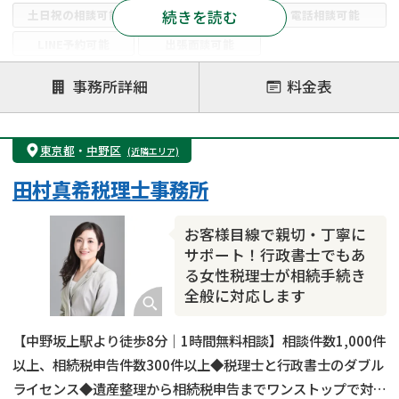
続きを読む
土日祝の相談可能
19時以降電話可能
電話相談可能
LINE予約可能
出張面談可能
注力案件
事務所詳細
料金表
遺言書作成・遺言執行
相続放棄
相続登記
遺産分割
遺留分侵害額請求
相続税申告
東京都
・
中野区
(近隣エリア)
相続手続き
銀行手続き
家族信託
田村真希税理士事務所
成年後見・任意後見
贈与税
生前対策
相続人調査
相続財産調査
不動産評価(相続不動産)
お客様目線で親切・丁寧に
相続トラブル
サポート！行政書士でもあ
る女性税理士が相続手続き
全般に対応します
【中野坂上駅より徒歩8分｜1時間無料相談】相談件数1,000件
以上、相続税申告件数300件以上◆税理士と行政書士のダブル
ライセンス◆遺産整理から相続税申告までワンストップで対応