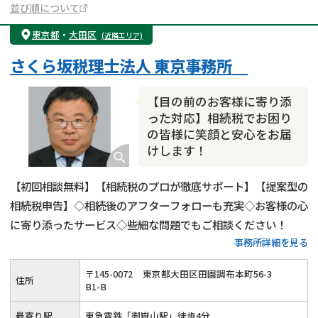
並び順について
東京都
・
大田区
(近隣エリア)
さくら坂税理士法人 東京事務所
【目の前のお客様に寄り添
った対応】相続税でお困り
の皆様に笑顔と安心をお届
けします！
【初回相談無料】【相続税のプロが徹底サポート】【提案型の
相続税申告】◇相続後のアフターフォローも充実◇お客様の心
に寄り添ったサービス◇些細な問題でもご相談ください！
事務所詳細を見る
〒
145
-
0072
東京都大田区田園調布本町56-3
住所
B1-B
最寄り駅
東急電鉄「御嶽山駅」徒歩4分