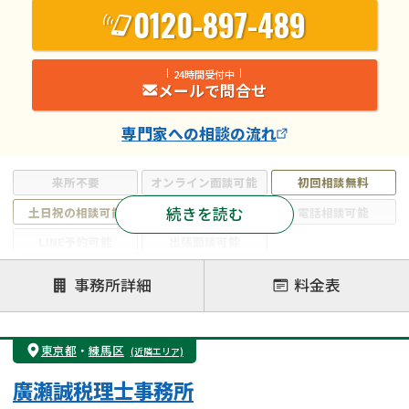
0120-897-489
24時間受付中
メールで問合せ
専門家
への相談の流れ
来所不要
オンライン面談可能
初回相談無料
続きを読む
土日祝の相談可能
19時以降電話可能
電話相談可能
LINE予約可能
出張面談可能
注力案件
事務所詳細
料金表
遺言書作成・遺言執行
相続放棄
相続登記
遺産分割
遺留分侵害額請求
相続税申告
東京都
・
練馬区
(近隣エリア)
相続手続き
銀行手続き
家族信託
廣瀬誠税理士事務所
成年後見・任意後見
贈与税
生前対策