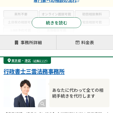
専門家
への相談の流れ
来所不要
オンライン面談可能
初回相談無料
続きを読む
土日祝の相談可能
19時以降電話可能
電話相談可能
LINE予約可能
出張面談可能
注力案件
事務所詳細
料金表
遺言書作成・遺言執行
相続放棄
相続登記
遺産分割
遺留分侵害額請求
相続税申告
東京都
・
港区
(近隣エリア)
相続手続き
銀行手続き
家族信託
行政書士三雲法務事務所
成年後見・任意後見
贈与税
生前対策
相続人調査
相続財産調査
不動産評価(相続不動産)
相続トラブル
あなたに代わって全ての相
続手続きを代行します