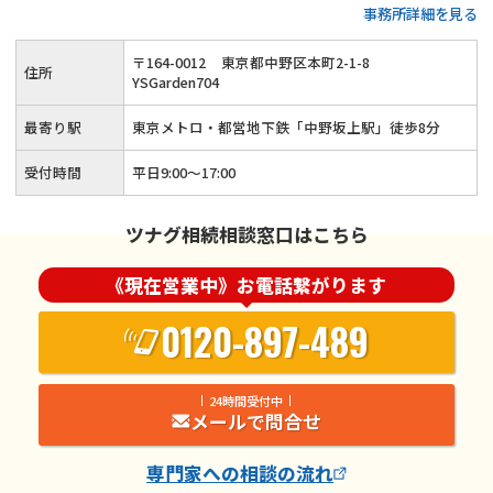
事務所詳細を見る
可能◆20年以上の実務経験がある女性税理士が、お客様の気
持ちに寄り添って親切・丁寧に相続手続きを行います。
〒
164
-
0012
東京都中野区本町2-1-8
住所
YSGarden704
最寄り駅
東京メトロ・都営地下鉄「中野坂上駅」徒歩8分
受付時間
平日9:00〜17:00
ツナグ相続相談窓口はこちら
《現在営業中》お電話繋がります
0120-897-489
24時間受付中
メールで問合せ
専門家
への相談の流れ