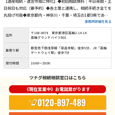
【遺産相続・遺言作成に特化】◆初回相談無料｜平日夜間・土
日祝日も対応（要予約）◆各士業と連携し、相続手続き全てを
丸投げ可能◆東京都内・神奈川・千葉・埼玉の1都3県であれ
事務所詳細を見る
ば無料出張相談◆相続人調査代行／相続財産調査代行／遺産分
割協議書作成支援・相続人間連絡調整／銀行口座の解約、名義
〒
108
-
0074
東京都港区高輪2-14-14
住所
変更代行◆相続手続きを一括しておまかせください
高輪グランドハイツ801
都営地下鉄浅草線「泉岳寺駅」徒歩5分、JR「高輪
最寄り駅
ゲートウェイ駅」徒歩7分
受付時間
10:00～20:00
ツナグ相続相談窓口はこちら
《現在営業中》お電話繋がります
0120-897-489