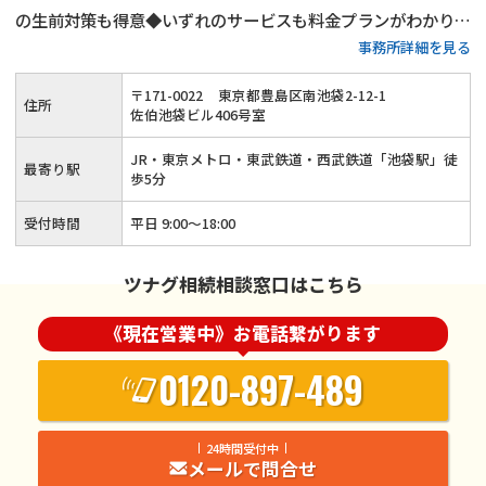
の生前対策も得意◆いずれのサービスも料金プランがわかりや
事務所詳細を見る
すい◆豊島区・板橋区・練馬区・北区で相続税申告をするなら
当事務所にご相談ください！15年以上の実務経験がある税理
〒
171
-
0022
東京都豊島区南池袋2-12-1
住所
士が丁寧に対応いたします！
佐伯池袋ビル406号室
JR・東京メトロ・東武鉄道・西武鉄道「池袋駅」徒
最寄り駅
歩5分
受付時間
平日 9:00～18:00
ツナグ相続相談窓口はこちら
《現在営業中》お電話繋がります
0120-897-489
24時間受付中
メールで問合せ