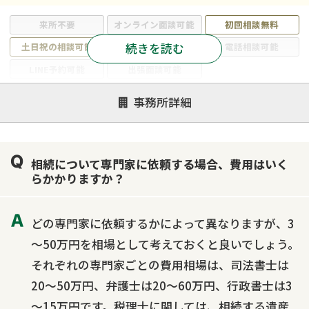
来所不要
オンライン面談可能
初回相談無料
続きを読む
土日祝の相談可能
19時以降電話可能
電話相談可能
LINE予約可能
出張面談可能
注力案件
事務所詳細
遺言書作成・遺言執行
相続放棄
相続登記
遺産分割
遺留分侵害額請求
相続税申告
相続について専門家に依頼する場合、費用はいく
相続手続き
銀行手続き
家族信託
らかかりますか？
成年後見・任意後見
贈与税
生前対策
相続人調査
相続財産調査
不動産評価(相続不動産)
どの専門家に依頼するかによって異なりますが、3
相続トラブル
～50万円を相場として考えておくと良いでしょう。
それぞれの専門家ごとの費用相場は、司法書士は
20～50万円、弁護士は20～60万円、行政書士は3
～15万円です。税理士に関しては、相続する遺産