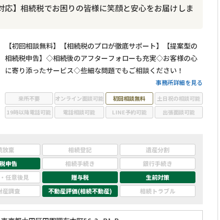
対応】相続税でお困りの皆様に笑顔と安心をお届けしま
【初回相談無料】【相続税のプロが徹底サポート】【提案型の
相続税申告】◇相続後のアフターフォローも充実◇お客様の心
に寄り添ったサービス◇些細な問題でもご相談ください！
事務所詳細を見る
来所不要
オンライン面談可能
初回相談無料
土日祝の相談可能
19時以降電話可能
電話相談可能
LINE予約可能
出張面談可能
続放棄
相続登記
遺産分割
税申告
相続手続き
銀行手続き
・任意後見
贈与税
生前対策
財産調査
不動産評価(相続不動産)
相続トラブル