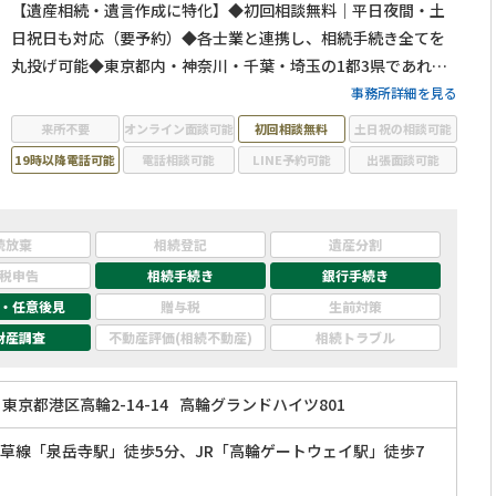
【遺産相続・遺言作成に特化】◆初回相談無料｜平日夜間・土
日祝日も対応（要予約）◆各士業と連携し、相続手続き全てを
丸投げ可能◆東京都内・神奈川・千葉・埼玉の1都3県であれば
無料出張相談◆相続人調査代行／相続財産調査代行／遺産分割
事務所詳細を見る
協議書作成支援・相続人間連絡調整／銀行口座の解約、名義変
来所不要
オンライン面談可能
初回相談無料
土日祝の相談可能
更代行◆相続手続きを一括しておまかせください
19時以降電話可能
電話相談可能
LINE予約可能
出張面談可能
続放棄
相続登記
遺産分割
税申告
相続手続き
銀行手続き
・任意後見
贈与税
生前対策
財産調査
不動産評価(相続不動産)
相続トラブル
東京都港区高輪2-14-14
高輪グランドハイツ801
草線「泉岳寺駅」徒歩5分、JR「高輪ゲートウェイ駅」徒歩7