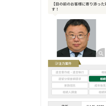
【目の前のお客様に寄り添った
す！
注力案件
遺言書作成・遺言執行
相
遺留分侵害額請求
相続
家族信託
成年後見
相続人調査
相続