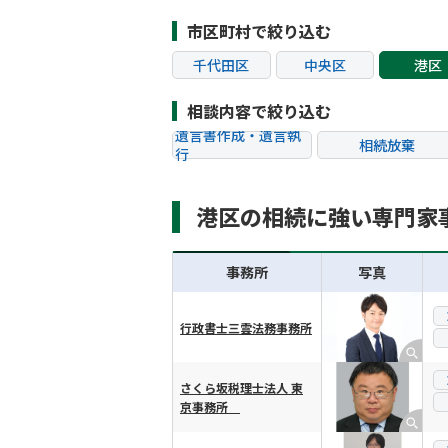
市区町村で絞り込む
千代田区
中央区
港区
江東区
品川区
目黒
相談内容で絞り込む
杉並区
豊島区
北区
遺言書作成・遺言執
相続放棄
行
葛飾区
江戸川区
八王子
相続税申告
相続手続き
町田市
小金井市
小平
港区の相続に強い専門家
贈与税
生前対策
狛江市
東大和市
清瀬
相続トラブル
事務所
写真
行政書士三雲法務事務所
横スクロール可能
さくら坂税理士法人 東
京事務所