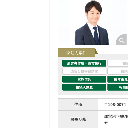
注力案件
遺言書作成・遺言執行
相
遺留分侵害額請求
相続
家族信託
成年後見
相続人調査
相続
住所
〒
108
-
0074
都営地下鉄浅
最寄り駅
分