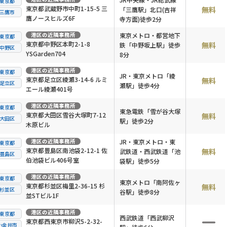
東京都
東京都武蔵野市中町1-15-5 三
無料
「三鷹駅」北口(吉祥
三鷹市
鷹ノースヒルズ6F
寺方面)徒歩2分
港区
の近隣事務所
東京メトロ・都営地下
東京都
東京都中野区本町2-1-8
無料
鉄「中野坂上駅」徒歩
中野区
YSGarden704
8分
港区
の近隣事務所
東京都
JR・東京メトロ「綾
東京都足立区綾瀬3-14-6 ルミ
無料
足立区
瀬駅」徒歩4分
エール綾瀬401号
港区
の近隣事務所
東京都
東急電鉄「雪が谷大塚
東京都大田区雪谷大塚町7-12
無料
大田区
駅」徒歩2分
木原ビル
港区
の近隣事務所
JR・東京メトロ・東
東京都
東京都豊島区南池袋2-12-1 佐
無料
武鉄道・西武鉄道「池
豊島区
伯池袋ビル406号室
袋駅」徒歩5分
港区
の近隣事務所
東京都
東京メトロ「南阿佐ヶ
東京都杉並区梅里2-36-15 杉
無料
杉並区
谷駅」徒歩8分
並STビル1F
港区
の近隣事務所
東京都
西武鉄道「西武柳沢
東京都西東京市柳沢5-2-32-
小金井市