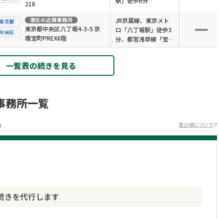
駅」徒歩6分
218
港区
の近隣事務所
JR京葉線、東京メト
東京都
東京都中央区八丁堀4-3-5 京
ロ「八丁堀駅」徒歩3
中央区
橋宝町PREX6階
分、都営浅草線「宝町
駅」徒歩4分
一覧表の続きを見る
事務所一覧
)
並び順について
続きを代行します