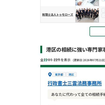
税理士法人トゥモローズ
港区の相続に強い専門家
22
1
22
全
中
~
件を表示
(更新日:2026年07月21日
東京都
港区
行政書士三雲法務事務所
あなたに代わって全ての相続手