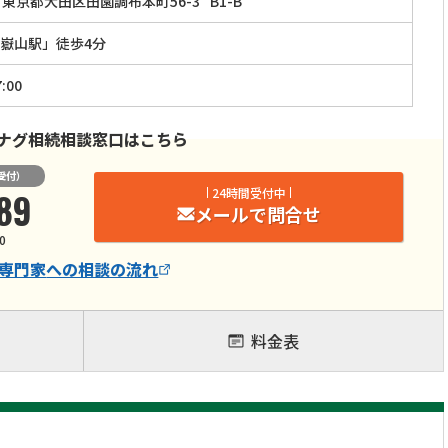
東京都大田区田園調布本町56-3
B1-B
嶽山駅」徒歩4分
:00
ナグ相続相談窓口はこちら
受付）
89
24時間受付中
メールで問合せ
0
専門家
への相談の流れ
料金表