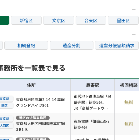
新宿区
文京区
台東区
墨田区
区
大田区
世田谷区
渋谷区
中野区
荒川区
板橋区
練馬区
足立区
相続登記
遺産分割
遺留分侵害額請求
市
立川市
三鷹市
府中市
調布市
銀行手続き
家族信託
成年後見・任意後見
市
日野市
東村山市
国分寺市
国立市
不動産評価(相続不動
事務所を一覧表で見る
相続人調査
相続財産調査
産)
市
稲城市
住所
最寄駅
初回相談
都営地下鉄浅草線「泉
東京都
東京都港区高輪2-14-14 高輪
無料
岳寺駅」徒歩5分、
グランドハイツ801
港区
JR「高輪ゲートウェ
イ駅」徒歩7分
港区
の近隣事務所
東京都
東急電鉄「御嶽山駅」
東京都大田区田園調布本町56-
無料
大田区
徒歩4分
3 B1-B
港区
の近隣事務所
JR中央線・JR総武線