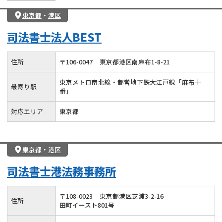
東京都
・
港区
司法書士法人BEST
住所
〒
106
-
0047
東京都港区南麻布1-8-21
東京メトロ南北線・都営地下鉄大江戸線「麻布十
最寄り駅
番」
対応エリア
東京都
東京都
・
港区
司法書士港法務事務所
〒
108
-
0023
東京都港区芝浦3-2-16
住所
田町イースト801号