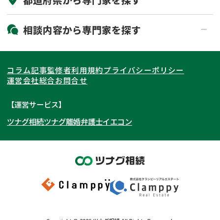
初回相談無料
土日祝の相談可能
19時以降電話可能
電話相談可能
北海道・東北
相談内容から
専門家
を探す
LINE予約可能
出張面談可能
関東
北海道
青森県
遺言書作成・遺言執行
相続放棄
コラム記事
監修者
利用規約
プライバシーポリシー
相続登記
遺産分割
東海
岩手県
東京都
宮城県
神奈川県
運営会社
総合お問合せ
遺留分侵害額請求
相続税申告
関西
秋田県
埼玉県
愛知県
山形県
千葉県
静岡県
【運営サービス】
相続手続き
銀行手続き
ツナグ相続
ツナグ離婚弁護士
イエコン
北陸・甲信越
福島県
茨城県
岐阜県
大阪府
群馬県
山梨県
京都府
家族信託
成年後見・任意後見
贈与税
生前対策
中国・四国
栃木県
兵庫県
長野県
奈良県
石川県
相続人調査
相続財産調査
九州・沖縄
滋賀県
福井県
広島県
和歌山県
富山県
岡山県
不動産評価(相続不動産)
相続トラブル
新潟県
山口県
福岡県
三重県
島根県
佐賀県