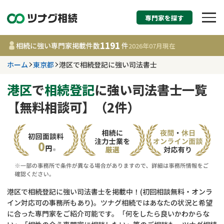
専門家を探す
相続税申告・相続手続
1191
相続に強い専門家掲載件数
件
2026年07月
現在
す
ホーム
東京都
港区で相続登記に強い司法書士
東京都
港区
で
相続登記
に強い司法書士一覧
【無料相談可】（2件）
1191
事務所
件
更新日 :
2026年07月21日
相談内容で探す
遺言書作成・遺言執行
費用相場
港区で相続登記に強い司法書士を掲載中！(初回相談無料・オンラ
イン対応可の事務所もあり)。ツナグ相続ではあなたの状況と希望
相続登記
コラム
に合った専門家をご紹介可能です。「何をしたら良いかわからな