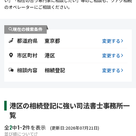
い」「相性の合う専門家に相談したい」等のご相談も、ツナグ相続
遺留分侵害額請求
相続手続き
のオペレーターにご相談ください。
相続手続き
遺言
現在の検索条件
家族信託
遺産分割
都道府県
東京都
変更する
贈与税
不動産の相続
市区町村
港区
変更する
相続人調査
相続登記
相談内容
相続登記
変更する
不動産評価(相続不動
調査・アンケート
産)
港区の相続登記に強い司法書士事務所一
覧
2
1
2
全
中
~
件を表示
(更新日:2026年07月21日)
並び順について