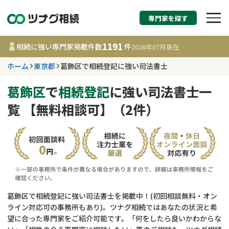
専門家を探す
相続税申告・相続手続
1191
相続に強い専門家掲載件数
件
2026年07月
現在
す
ホーム
東京都
葛飾区で相続登記に強い司法書士
東京都
葛飾区
で
相続登記
に強い司法書士一
覧 【無料相談可】（2件）
1191
事務所
件
更新日 :
2026年07月21日
相談内容で探す
遺言書作成・遺言執行
費用相場
葛飾区で相続登記に強い司法書士を掲載中！(初回相談無料・オン
ライン対応可の事務所もあり)。ツナグ相続ではあなたの状況と希
相続登記
コラム
望に合った専門家をご紹介可能です。「何をしたら良いかわからな