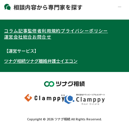
19時以降電話可能
電話相談可能
北海道・東北
相談内容から
専門家
を探す
LINE予約可能
出張面談可能
関東
北海道
青森県
遺言書作成・遺言執行
相続放棄
コラム記事
監修者
利用規約
プライバシーポリシー
相続登記
遺産分割
東海
岩手県
東京都
宮城県
神奈川県
運営会社
総合お問合せ
遺留分侵害額請求
相続税申告
関西
秋田県
埼玉県
愛知県
山形県
千葉県
静岡県
【運営サービス】
相続手続き
銀行手続き
ツナグ相続
ツナグ離婚弁護士
イエコン
北陸・甲信越
福島県
茨城県
岐阜県
大阪府
群馬県
山梨県
京都府
家族信託
成年後見・任意後見
贈与税
生前対策
中国・四国
栃木県
兵庫県
長野県
奈良県
石川県
相続人調査
相続財産調査
九州・沖縄
滋賀県
福井県
広島県
和歌山県
富山県
岡山県
不動産評価(相続不動産)
相続トラブル
新潟県
山口県
福岡県
三重県
島根県
佐賀県
Copyright ©
2026
ツナグ相続
All Rights Reserved.
鳥取県
長崎県
徳島県
熊本県