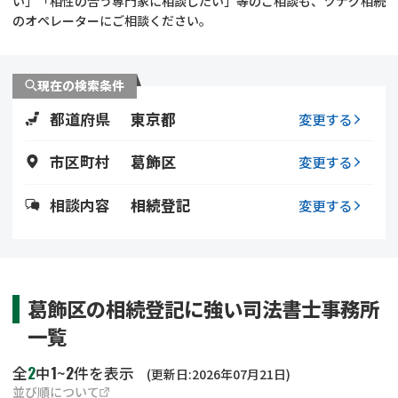
い」「相性の合う専門家に相談したい」等のご相談も、ツナグ相続
遺留分侵害額請求
相続手続き
のオペレーターにご相談ください。
相続手続き
遺言
現在の検索条件
家族信託
遺産分割
都道府県
東京都
変更する
贈与税
不動産の相続
市区町村
葛飾区
変更する
相続人調査
相続登記
相談内容
相続登記
変更する
不動産評価(相続不動
調査・アンケート
産)
葛飾区の相続登記に強い司法書士事務所
一覧
2
1
2
全
中
~
件を表示
(更新日:2026年07月21日)
並び順について